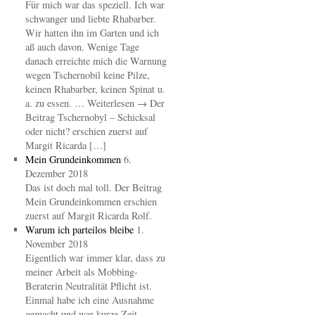
Für mich war das speziell. Ich war
schwanger und liebte Rhabarber.
Wir hatten ihn im Garten und ich
aß auch davon. Wenige Tage
danach erreichte mich die Warnung
wegen Tschernobil keine Pilze,
keinen Rhabarber, keinen Spinat u.
a. zu essen. … Weiterlesen → Der
Beitrag Tschernobyl – Schicksal
oder nicht? erschien zuerst auf
Margit Ricarda […]
Mein Grundeinkommen
6.
Dezember 2018
Das ist doch mal toll. Der Beitrag
Mein Grundeinkommen erschien
zuerst auf Margit Ricarda Rolf.
Warum ich parteilos bleibe
1.
November 2018
Eigentlich war immer klar, dass zu
meiner Arbeit als Mobbing-
Beraterin Neutralität Pflicht ist.
Einmal habe ich eine Ausnahme
gemacht und war kurze Zeit