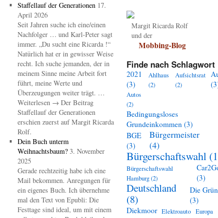
Staffellauf der Generationen
17.
April 2026
Seit Jahren suche ich eine/einen
Margit Ricarda Rolf
Nachfolger … und Karl-Peter sagt
und der
immer. „Du sucht eine Ricarda !“
Mobbing-Blog
Natürlich hat er in gewisser Weise
Finde nach Schlagwort 
recht. Ich suche jemanden, der in
meinem Sinne meine Arbeit fort
2021
A
Ahlhaus
Aufsichtsrat
führt, meine Werte und
(3)
(3
(2)
(2)
Überzeugungen weiter trägt. …
Autos
Weiterlesen → Der Beitrag
(2)
Staffellauf der Generationen
Bedingungsloses
erschien zuerst auf Margit Ricarda
Grundeinkommen
(3)
Rolf.
Bürgermeister
BGE
Dein Buch unterm
(4)
(3)
Weihnachtsbaum?
3. November
Bürgerschaftswahl
(1
2025
Car2G
Bürgerschaftswahl
Gerade rechtzeitig habe ich eine
(3)
Hamburg
(2)
Mail bekommen. Anregungen für
Deutschland
Die Grü
ein eigenes Buch. Ich übernehme
(8)
mal den Text von Epubli: Die
(3)
Festtage sind ideal, um mit einem
Diekmoor
Elektroauto
Europa