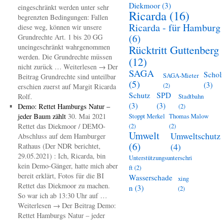
Diekmoor
(3)
eingeschränkt werden unter sehr
Ricarda
(16)
begrenzten Bedingungen: Fallen
Ricarda - für Hamburg
diese weg, können wir unsere
(6)
Grundrechte Art. 1 bis 20 GG
uneingeschränkt wahrgenommen
Rücktritt Guttenberg
werden. Die Grundrechte müssen
(12)
nicht zurück … Weiterlesen → Der
SAGA
Schol
SAGA-Mieter
Beitrag Grundrechte sind unteilbar
(5)
(3)
(2)
erschien zuerst auf Margit Ricarda
Schutz
SPD
Rolf.
Stadtbahn
(3)
(3)
Demo: Rettet Hamburgs Natur –
(2)
jeder Baum zählt
30. Mai 2021
Stoppt Merkel
Thomas Malow
Rettet das Diekmoor / DEMO-
(2)
(2)
Umwelt
Umweltschutz
Abschluss auf dem Hamburger
(6)
(4)
Rathaus (Der NDR berichtet,
29.05.2021) : Ich, Ricarda, bin
Unterstützungsunterschri
kein Demo-Gänger, hatte mich aber
ft
(2)
bereit erklärt, Fotos für die BI
Wasserschade
xing
Rettet das Diekmoor zu machen.
n
(3)
(2)
So war ich ab 13:30 Uhr auf …
Weiterlesen → Der Beitrag Demo:
Rettet Hamburgs Natur – jeder