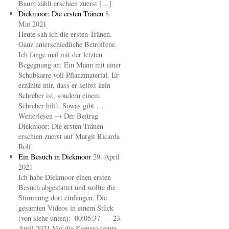
Baum zählt erschien zuerst […]
Diekmoor: Die ersten Tränen
8.
Mai 2021
Heute sah ich die ersten Tränen.
Ganz unterschiedliche Betroffene.
Ich fange mal mit der letzten
Begegnung an: Ein Mann mit einer
Schubkarre voll Pflanzmaterial. Er
erzählte mir, dass er selbst kein
Schreber ist, sondern einem
Schreber hilft. Sowas gibt …
Weiterlesen → Der Beitrag
Diekmoor: Die ersten Tränen
erschien zuerst auf Margit Ricarda
Rolf.
Ein Besuch in Diekmoor
29. April
2021
Ich habe Diekmoor einen ersten
Besuch abgestattet und wollte die
Stimmung dort einfangen. Die
gesamten Videos in einem Stück
(von siehe unten): 00:05:37 – 23.
April 2021 Vor die Kamera traute