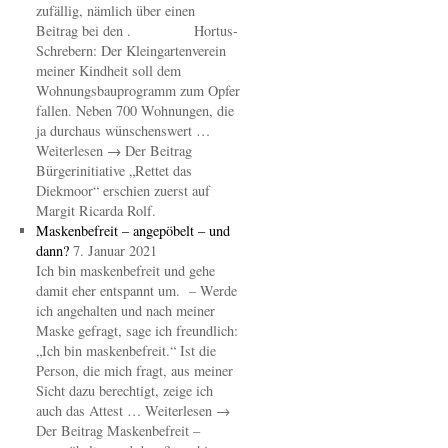
zufällig, nämlich über einen
Beitrag bei den . Hortus-
Schrebern: Der Kleingartenverein
meiner Kindheit soll dem
Wohnungsbauprogramm zum Opfer
fallen. Neben 700 Wohnungen, die
ja durchaus wünschenswert …
Weiterlesen → Der Beitrag
Bürgerinitiative „Rettet das
Diekmoor“ erschien zuerst auf
Margit Ricarda Rolf.
Maskenbefreit – angepöbelt – und
dann?
7. Januar 2021
Ich bin maskenbefreit und gehe
damit eher entspannt um. – Werde
ich angehalten und nach meiner
Maske gefragt, sage ich freundlich:
„Ich bin maskenbefreit.“ Ist die
Person, die mich fragt, aus meiner
Sicht dazu berechtigt, zeige ich
auch das Attest … Weiterlesen →
Der Beitrag Maskenbefreit –