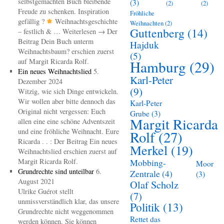
selbstgemachten Buch bleibende
(3)
(2)
(2)
Freude zu schenken. Inspiration
Fröhliche
gefällig ?
Weihnachtsgeschichte
Weihnachten
(2)
Guttenberg
(14)
– festlich & … Weiterlesen → Der
Beitrag Dein Buch unterm
Hajduk
Weihnachtsbaum? erschien zuerst
(5)
auf Margit Ricarda Rolf.
Hamburg
(29)
Ein neues Weihnachtslied
5.
Karl-Peter
Dezember 2024
(9)
Witzig, wie sich Dinge entwickeln.
Wir wollen aber bitte dennoch das
Karl-Peter
Original nicht vergessen: Euch
Grube
(3)
Margit Ricarda
allen eine eine schöne Adventszeit
und eine fröhliche Weihnacht. Eure
Rolf
(27)
Ricarda . . : Der Beitrag Ein neues
Merkel
(19)
Weihnachtslied erschien zuerst auf
Margit Ricarda Rolf.
Mobbing-
Moor
Grundrechte sind unteilbar
6.
Zentrale
(4)
(3)
August 2021
Olaf Scholz
Ulrike Guérot stellt
(7)
unmissverständlich klar, das unsere
Politik
(13)
Grundrechte nicht weggenommen
Rettet das
werden können. Sie können