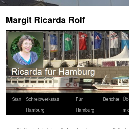
Zum
Inhalt
Margit Ricarda Rolf
springen
Start
Schreibwerkstatt
Für
Berichte
Üb
Hamburg
Hamburg
mi