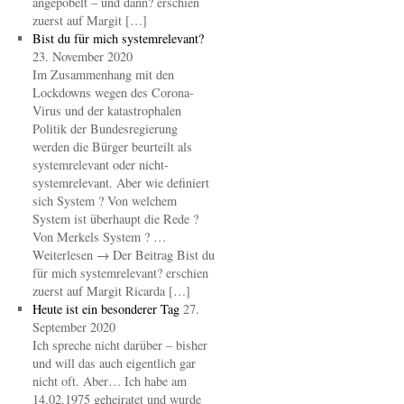
angepöbelt – und dann? erschien
zuerst auf Margit […]
Bist du für mich systemrelevant?
23. November 2020
Im Zusammenhang mit den
Lockdowns wegen des Corona-
Virus und der katastrophalen
Politik der Bundesregierung
werden die Bürger beurteilt als
systemrelevant oder nicht-
systemrelevant. Aber wie definiert
sich System ? Von welchem
System ist überhaupt die Rede ?
Von Merkels System ? …
Weiterlesen → Der Beitrag Bist du
für mich systemrelevant? erschien
zuerst auf Margit Ricarda […]
Heute ist ein besonderer Tag
27.
September 2020
Ich spreche nicht darüber – bisher
und will das auch eigentlich gar
nicht oft. Aber… Ich habe am
14.02.1975 geheiratet und wurde