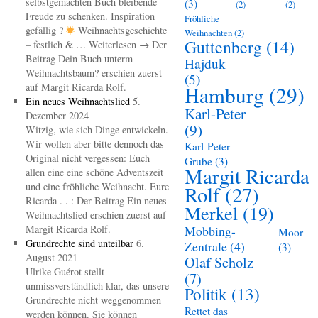
selbstgemachten Buch bleibende
(3)
(2)
(2)
Freude zu schenken. Inspiration
Fröhliche
gefällig ?
Weihnachtsgeschichte
Weihnachten
(2)
Guttenberg
(14)
– festlich & … Weiterlesen → Der
Beitrag Dein Buch unterm
Hajduk
Weihnachtsbaum? erschien zuerst
(5)
auf Margit Ricarda Rolf.
Hamburg
(29)
Ein neues Weihnachtslied
5.
Karl-Peter
Dezember 2024
(9)
Witzig, wie sich Dinge entwickeln.
Wir wollen aber bitte dennoch das
Karl-Peter
Original nicht vergessen: Euch
Grube
(3)
Margit Ricarda
allen eine eine schöne Adventszeit
und eine fröhliche Weihnacht. Eure
Rolf
(27)
Ricarda . . : Der Beitrag Ein neues
Merkel
(19)
Weihnachtslied erschien zuerst auf
Margit Ricarda Rolf.
Mobbing-
Moor
Grundrechte sind unteilbar
6.
Zentrale
(4)
(3)
August 2021
Olaf Scholz
Ulrike Guérot stellt
(7)
unmissverständlich klar, das unsere
Politik
(13)
Grundrechte nicht weggenommen
Rettet das
werden können. Sie können