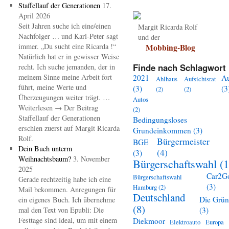
Staffellauf der Generationen
17.
April 2026
Seit Jahren suche ich eine/einen
Margit Ricarda Rolf
Nachfolger … und Karl-Peter sagt
und der
immer. „Du sucht eine Ricarda !“
Mobbing-Blog
Natürlich hat er in gewisser Weise
Finde nach Schlagwort 
recht. Ich suche jemanden, der in
meinem Sinne meine Arbeit fort
2021
A
Ahlhaus
Aufsichtsrat
führt, meine Werte und
(3)
(3
(2)
(2)
Überzeugungen weiter trägt. …
Autos
Weiterlesen → Der Beitrag
(2)
Staffellauf der Generationen
Bedingungsloses
erschien zuerst auf Margit Ricarda
Grundeinkommen
(3)
Rolf.
Bürgermeister
BGE
Dein Buch unterm
(4)
(3)
Weihnachtsbaum?
3. November
Bürgerschaftswahl
(1
2025
Car2G
Bürgerschaftswahl
Gerade rechtzeitig habe ich eine
(3)
Hamburg
(2)
Mail bekommen. Anregungen für
Deutschland
Die Grü
ein eigenes Buch. Ich übernehme
(8)
mal den Text von Epubli: Die
(3)
Festtage sind ideal, um mit einem
Diekmoor
Elektroauto
Europa