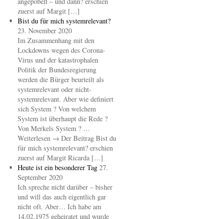
angepöbelt – und dann? erschien
zuerst auf Margit […]
Bist du für mich systemrelevant?
23. November 2020
Im Zusammenhang mit den
Lockdowns wegen des Corona-
Virus und der katastrophalen
Politik der Bundesregierung
werden die Bürger beurteilt als
systemrelevant oder nicht-
systemrelevant. Aber wie definiert
sich System ? Von welchem
System ist überhaupt die Rede ?
Von Merkels System ? …
Weiterlesen → Der Beitrag Bist du
für mich systemrelevant? erschien
zuerst auf Margit Ricarda […]
Heute ist ein besonderer Tag
27.
September 2020
Ich spreche nicht darüber – bisher
und will das auch eigentlich gar
nicht oft. Aber… Ich habe am
14.02.1975 geheiratet und wurde