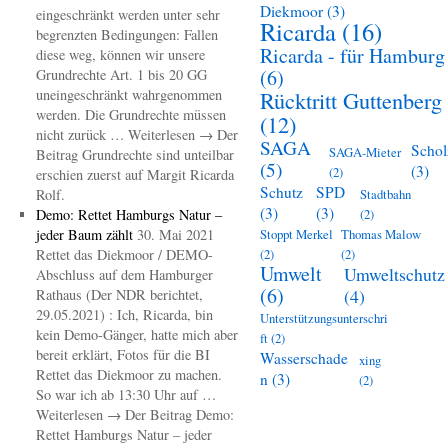
Diekmoor
(3)
eingeschränkt werden unter sehr
Ricarda
(16)
begrenzten Bedingungen: Fallen
Ricarda - für Hamburg
diese weg, können wir unsere
(6)
Grundrechte Art. 1 bis 20 GG
uneingeschränkt wahrgenommen
Rücktritt Guttenberg
werden. Die Grundrechte müssen
(12)
nicht zurück … Weiterlesen → Der
SAGA
Schol
SAGA-Mieter
Beitrag Grundrechte sind unteilbar
(5)
(3)
(2)
erschien zuerst auf Margit Ricarda
Schutz
SPD
Rolf.
Stadtbahn
(3)
(3)
Demo: Rettet Hamburgs Natur –
(2)
jeder Baum zählt
30. Mai 2021
Stoppt Merkel
Thomas Malow
Rettet das Diekmoor / DEMO-
(2)
(2)
Umwelt
Umweltschutz
Abschluss auf dem Hamburger
(6)
(4)
Rathaus (Der NDR berichtet,
29.05.2021) : Ich, Ricarda, bin
Unterstützungsunterschri
kein Demo-Gänger, hatte mich aber
ft
(2)
bereit erklärt, Fotos für die BI
Wasserschade
xing
Rettet das Diekmoor zu machen.
n
(3)
(2)
So war ich ab 13:30 Uhr auf …
Weiterlesen → Der Beitrag Demo:
Rettet Hamburgs Natur – jeder