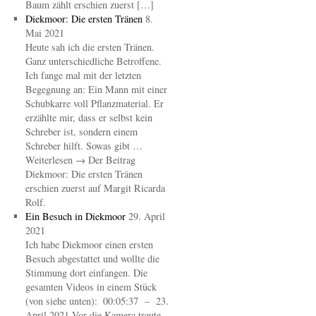
Baum zählt erschien zuerst […]
Diekmoor: Die ersten Tränen
8.
Mai 2021
Heute sah ich die ersten Tränen.
Ganz unterschiedliche Betroffene.
Ich fange mal mit der letzten
Begegnung an: Ein Mann mit einer
Schubkarre voll Pflanzmaterial. Er
erzählte mir, dass er selbst kein
Schreber ist, sondern einem
Schreber hilft. Sowas gibt …
Weiterlesen → Der Beitrag
Diekmoor: Die ersten Tränen
erschien zuerst auf Margit Ricarda
Rolf.
Ein Besuch in Diekmoor
29. April
2021
Ich habe Diekmoor einen ersten
Besuch abgestattet und wollte die
Stimmung dort einfangen. Die
gesamten Videos in einem Stück
(von siehe unten): 00:05:37 – 23.
April 2021 Vor die Kamera traute