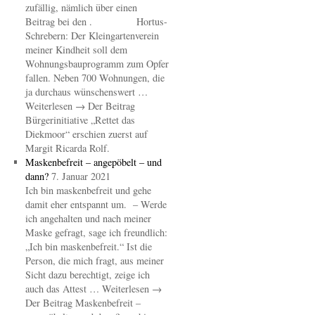
zufällig, nämlich über einen
Beitrag bei den . Hortus-
Schrebern: Der Kleingartenverein
meiner Kindheit soll dem
Wohnungsbauprogramm zum Opfer
fallen. Neben 700 Wohnungen, die
ja durchaus wünschenswert …
Weiterlesen → Der Beitrag
Bürgerinitiative „Rettet das
Diekmoor“ erschien zuerst auf
Margit Ricarda Rolf.
Maskenbefreit – angepöbelt – und
dann?
7. Januar 2021
Ich bin maskenbefreit und gehe
damit eher entspannt um. – Werde
ich angehalten und nach meiner
Maske gefragt, sage ich freundlich:
„Ich bin maskenbefreit.“ Ist die
Person, die mich fragt, aus meiner
Sicht dazu berechtigt, zeige ich
auch das Attest … Weiterlesen →
Der Beitrag Maskenbefreit –