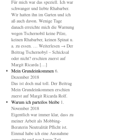
Für mich war das speziell. Ich war
schwanger und liebte Rhabarber.
Wir hatten ihn im Garten und ich
aß auch davon. Wenige Tage
danach erreichte mich die Warnung
wegen Tschernobil keine Pilze,
keinen Rhabarber, keinen Spinat u.
a. zu essen. … Weiterlesen → Der
Beitrag Tschernobyl – Schicksal
oder nicht? erschien zuerst auf
Margit Ricarda […]
Mein Grundeinkommen
6.
Dezember 2018
Das ist doch mal toll. Der Beitrag
Mein Grundeinkommen erschien
zuerst auf Margit Ricarda Rolf.
Warum ich parteilos bleibe
1.
November 2018
Eigentlich war immer klar, dass zu
meiner Arbeit als Mobbing-
Beraterin Neutralität Pflicht ist.
Einmal habe ich eine Ausnahme
gemacht und war kurze Zeit