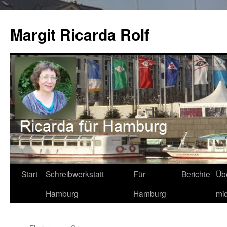
Zum
Inhalt
Margit Ricarda Rolf
springen
Start
Schreibwerkstatt
Für
Berichte
Üb
Hamburg
Hamburg
mi