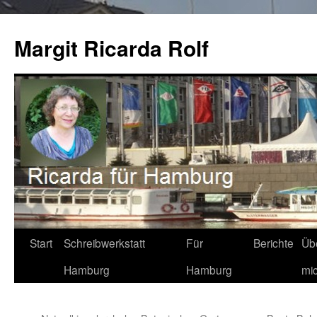
Zum
Inhalt
Margit Ricarda Rolf
springen
Start
Schreibwerkstatt
Für
Berichte
Üb
Hamburg
Hamburg
mi