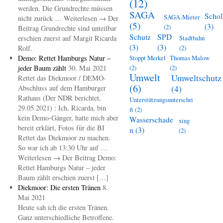
(12)
werden. Die Grundrechte müssen
SAGA
Schol
SAGA-Mieter
nicht zurück … Weiterlesen → Der
(5)
(3)
(2)
Beitrag Grundrechte sind unteilbar
Schutz
SPD
erschien zuerst auf Margit Ricarda
Stadtbahn
(3)
(3)
Rolf.
(2)
Demo: Rettet Hamburgs Natur –
Stoppt Merkel
Thomas Malow
jeder Baum zählt
30. Mai 2021
(2)
(2)
Umwelt
Umweltschutz
Rettet das Diekmoor / DEMO-
(6)
(4)
Abschluss auf dem Hamburger
Rathaus (Der NDR berichtet,
Unterstützungsunterschri
29.05.2021) : Ich, Ricarda, bin
ft
(2)
kein Demo-Gänger, hatte mich aber
Wasserschade
xing
bereit erklärt, Fotos für die BI
n
(3)
(2)
Rettet das Diekmoor zu machen.
So war ich ab 13:30 Uhr auf …
Weiterlesen → Der Beitrag Demo:
Rettet Hamburgs Natur – jeder
Baum zählt erschien zuerst […]
Diekmoor: Die ersten Tränen
8.
Mai 2021
Heute sah ich die ersten Tränen.
Ganz unterschiedliche Betroffene.