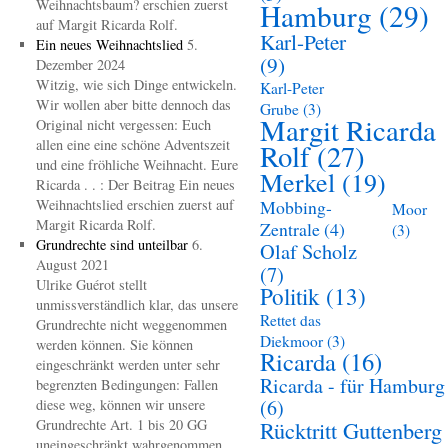
Weihnachtsbaum? erschien zuerst
Hamburg
(29)
auf Margit Ricarda Rolf.
Karl-Peter
Ein neues Weihnachtslied
5.
(9)
Dezember 2024
Witzig, wie sich Dinge entwickeln.
Karl-Peter
Wir wollen aber bitte dennoch das
Grube
(3)
Margit Ricarda
Original nicht vergessen: Euch
allen eine eine schöne Adventszeit
Rolf
(27)
und eine fröhliche Weihnacht. Eure
Merkel
(19)
Ricarda . . : Der Beitrag Ein neues
Weihnachtslied erschien zuerst auf
Mobbing-
Moor
Margit Ricarda Rolf.
Zentrale
(4)
(3)
Grundrechte sind unteilbar
6.
Olaf Scholz
August 2021
(7)
Ulrike Guérot stellt
Politik
(13)
unmissverständlich klar, das unsere
Rettet das
Grundrechte nicht weggenommen
Diekmoor
(3)
werden können. Sie können
Ricarda
(16)
eingeschränkt werden unter sehr
Ricarda - für Hamburg
begrenzten Bedingungen: Fallen
(6)
diese weg, können wir unsere
Grundrechte Art. 1 bis 20 GG
Rücktritt Guttenberg
uneingeschränkt wahrgenommen