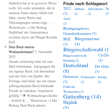
Finde nach Schlagwort 
Natürlich hat er in gewisser Weise
recht. Ich suche jemanden, der in
2021
A
Ahlhaus
Aufsichtsrat
meinem Sinne meine Arbeit fort
(3)
(3
(2)
(2)
führt, meine Werte und
Autos
Überzeugungen weiter trägt. …
(2)
Weiterlesen → Der Beitrag
Bedingungsloses
Staffellauf der Generationen
Grundeinkommen
(3)
erschien zuerst auf Margit Ricarda
Bürgermeister
BGE
Rolf.
(4)
(3)
Dein Buch unterm
Bürgerschaftswahl
(1
Weihnachtsbaum?
3. November
Car2G
Bürgerschaftswahl
2025
(3)
Hamburg
(2)
Gerade rechtzeitig habe ich eine
Deutschland
Die Grü
Mail bekommen. Anregungen für
(8)
ein eigenes Buch. Ich übernehme
(3)
mal den Text von Epubli: Die
Diekmoor
Elektroauto
Europa
Festtage sind ideal, um mit einem
(3)
(2)
(2)
selbstgemachten Buch bleibende
Fröhliche
Freude zu schenken. Inspiration
Weihnachten
(2)
Guttenberg
(14)
gefällig ? 🌟 Weihnachtsgeschichte
– festlich & … Weiterlesen → Der
Hajduk
Beitrag Dein Buch unterm
(5)