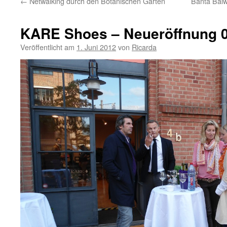
←
Netwalking durch den Botanischen Garten
Banta Balw
KARE Shoes – Neueröffnung 0
Veröffentlicht am
1. Juni 2012
von
Ricarda