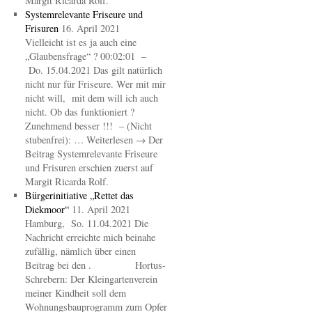
Margit Ricarda Rolf.
Systemrelevante Friseure und
Frisuren
16. April 2021
Vielleicht ist es ja auch eine
„Glaubensfrage“ ? 00:02:01 –
Do. 15.04.2021 Das gilt natürlich
nicht nur für Friseure. Wer mit mir
nicht will, mit dem will ich auch
nicht. Ob das funktioniert ?
Zunehmend besser !!! – (Nicht
stubenfrei): … Weiterlesen → Der
Beitrag Systemrelevante Friseure
und Frisuren erschien zuerst auf
Margit Ricarda Rolf.
Bürgerinitiative „Rettet das
Diekmoor“
11. April 2021
Hamburg, So. 11.04.2021 Die
Nachricht erreichte mich beinahe
zufällig, nämlich über einen
Beitrag bei den . Hortus-
Schrebern: Der Kleingartenverein
meiner Kindheit soll dem
Wohnungsbauprogramm zum Opfer