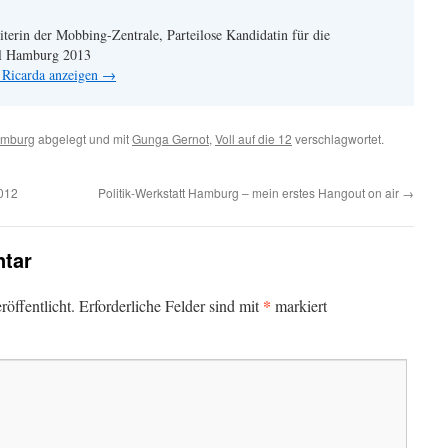
terin der Mobbing-Zentrale, Parteilose Kandidatin für die
hl Hamburg 2013
 Ricarda anzeigen
→
mburg
abgelegt und mit
Gunga Gernot
,
Voll auf die 12
verschlagwortet.
012
Politik-Werkstatt Hamburg – mein erstes Hangout on air
→
tar
*
öffentlicht.
Erforderliche Felder sind mit
markiert