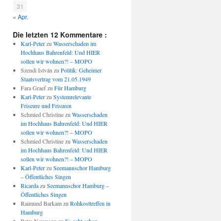
31
« Apr.
Die letzten 12 Kommentare :
Karl-Peter
zu
Wasserschaden im
Hochhaus Bahrenfeld: Und HIER
sollen wir wohnen?! – MOPO
Szendi István
zu
Politik: Geheimer
Staatsvertrag vom 21.05.1949
Fara Graef
zu
Für Hamburg
Karl-Peter
zu
Systemrelevante
Friseure und Frisuren
Schmied Christine
zu
Wasserschaden
im Hochhaus Bahrenfeld: Und HIER
sollen wir wohnen?! – MOPO
Schmied Christine
zu
Wasserschaden
im Hochhaus Bahrenfeld: Und HIER
sollen wir wohnen?! – MOPO
Karl-Peter
zu
Seemannschor Hamburg
– Öffentliches Singen
Ricarda
zu
Seemannschor Hamburg –
Öffentliches Singen
Raimund Barkam
zu
Rohkosttreffen in
Hamburg