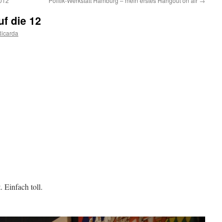
012
Politik-Werkstatt Hamburg – mein erstes Hangout on air
→
uf die 12
Ricarda
 Einfach toll.