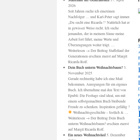
2026
Seit Jahren suche ich eine/einen
Nachfolger … und Karl-Peter sagt immer.
M
„Du sucht eine Ricarda !“ Natürlich hat er
in gewisser Weise recht. Ich suche
jemanden, der in meinem Sinne meine
Arbeit fort führt, meine Werte und
Überzeugungen weiter trägt. …
2
Weiterlesen → Der Beitrag Staffellauf der
A
Generationen erschien zuerst auf Margit
B
Ricarda Rolf.
Dein Buch unterm Weihnachtsbaum?
3.
November 2025
B
Gerade rechtzeitig habe ich eine Mail
bekommen. Anregungen für ein eigenes
Buch. Ich übernehme mal den Text von
Epubli: Die Festtage sind ideal, um mit
F
einem selbstgemachten Buch bleibende
Freude zu schenken. Inspiration gefällig ?
Weihnachtsgeschichte – festlich & …
Weiterlesen → Der Beitrag Dein Buch
unterm Weihnachtsbaum? erschien zuerst
K
auf Margit Ricarda Rolf.
Ein neues Weihnachtslied
5. Dezember