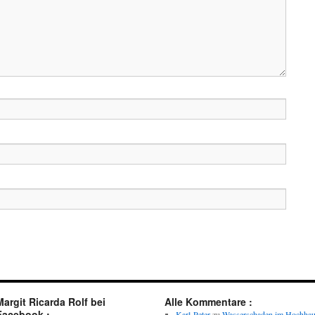
Margit Ricarda Rolf bei
Alle Kommentare :
Facebook :
Karl-Peter
zu
Wasserschaden im Hochha