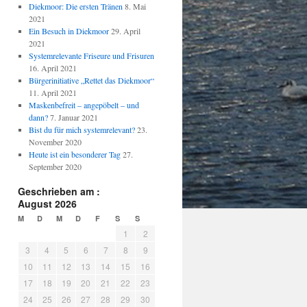
Diekmoor: Die ersten Tränen
8. Mai
2021
Ein Besuch in Diekmoor
29. April
2021
Systemrelevante Friseure und Frisuren
16. April 2021
Bürgerinitiative „Rettet das Diekmoor“
11. April 2021
Maskenbefreit – angepöbelt – und
dann?
7. Januar 2021
Bist du für mich systemrelevant?
23.
November 2020
Heute ist ein besonderer Tag
27.
September 2020
Geschrieben am :
August 2026
M
D
M
D
F
S
S
1
2
3
4
5
6
7
8
9
10
11
12
13
14
15
16
17
18
19
20
21
22
23
24
25
26
27
28
29
30