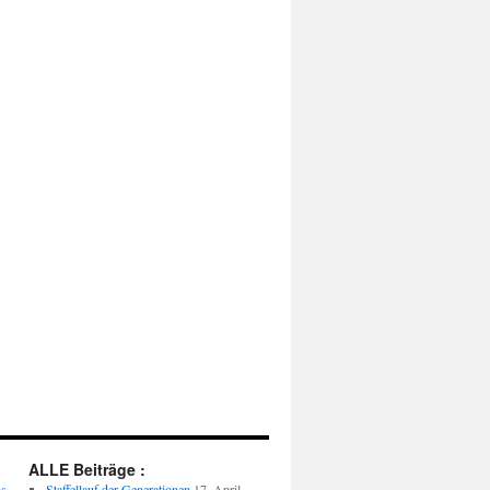
ALLE Beiträge :
us
Staffellauf der Generationen
17. April