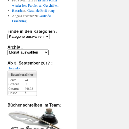
Petra Neumann
zu
Es geht schon
wieder los: Parolen an Geschäften
Ricarda
zu
Gesunde Ernährung
Angela Fechner
zu
Gesunde
Ernährung
Finde in den Kategorien :
Finde
in
den
Archiv :
Kategorien
Archiv
:
:
Ab 3. September 2017 :
Horando
Bücher schreiben im Team: