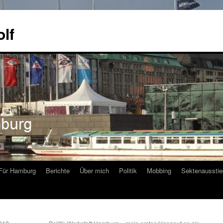
olf
Für Hamburg
Berichte
Über mich
Politik
Mobbing
Sektenausstie