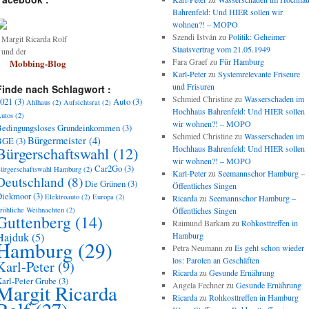
Bahrenfeld: Und HIER sollen wir
wohnen?! – MOPO
Szendi István
zu
Politik: Geheimer
argit Ricarda Rolf
Staatsvertrag vom 21.05.1949
und der
Fara Graef
zu
Für Hamburg
Mobbing-Blog
Karl-Peter
zu
Systemrelevante Friseure
und Frisuren
Finde nach Schlagwort :
Schmied Christine
zu
Wasserschaden im
021
(3)
Auto
(3)
Ahlhaus
(2)
Aufsichtsrat
(2)
Hochhaus Bahrenfeld: Und HIER sollen
utos
(2)
wir wohnen?! – MOPO
edingungsloses Grundeinkommen
(3)
Schmied Christine
zu
Wasserschaden im
Bürgermeister
(4)
BGE
(3)
Bürgerschaftswahl
(12)
Hochhaus Bahrenfeld: Und HIER sollen
wir wohnen?! – MOPO
Car2Go
(3)
ürgerschaftswahl Hamburg
(2)
Karl-Peter
zu
Seemannschor Hamburg –
Deutschland
(8)
Die Grünen
(3)
Öffentliches Singen
Diekmoor
(3)
Elektroauto
(2)
Europa
(2)
Ricarda
zu
Seemannschor Hamburg –
röhliche Weihnachten
(2)
Öffentliches Singen
Guttenberg
(14)
Raimund Barkam
zu
Rohkosttreffen in
Hajduk
(5)
Hamburg
Hamburg
(29)
Petra Neumann
zu
Es geht schon wieder
los: Parolen an Geschäften
Karl-Peter
(9)
Ricarda
zu
Gesunde Ernährung
arl-Peter Grube
(3)
Angela Fechner
zu
Gesunde Ernährung
Margit Ricarda
Ricarda
zu
Rohkosttreffen in Hamburg