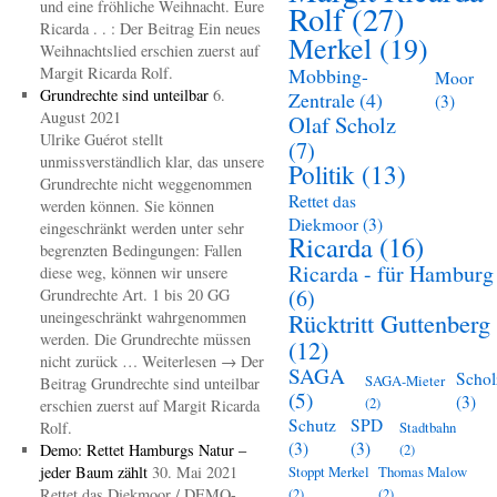
und eine fröhliche Weihnacht. Eure
Rolf
(27)
Ricarda . . : Der Beitrag Ein neues
Merkel
(19)
Weihnachtslied erschien zuerst auf
Margit Ricarda Rolf.
Mobbing-
Moor
Grundrechte sind unteilbar
6.
Zentrale
(4)
(3)
August 2021
Olaf Scholz
Ulrike Guérot stellt
(7)
unmissverständlich klar, das unsere
Politik
(13)
Grundrechte nicht weggenommen
Rettet das
werden können. Sie können
Diekmoor
(3)
eingeschränkt werden unter sehr
Ricarda
(16)
begrenzten Bedingungen: Fallen
Ricarda - für Hamburg
diese weg, können wir unsere
(6)
Grundrechte Art. 1 bis 20 GG
uneingeschränkt wahrgenommen
Rücktritt Guttenberg
werden. Die Grundrechte müssen
(12)
nicht zurück … Weiterlesen → Der
SAGA
Schol
SAGA-Mieter
Beitrag Grundrechte sind unteilbar
(5)
(3)
(2)
erschien zuerst auf Margit Ricarda
Schutz
SPD
Rolf.
Stadtbahn
(3)
(3)
Demo: Rettet Hamburgs Natur –
(2)
jeder Baum zählt
30. Mai 2021
Stoppt Merkel
Thomas Malow
Rettet das Diekmoor / DEMO-
(2)
(2)