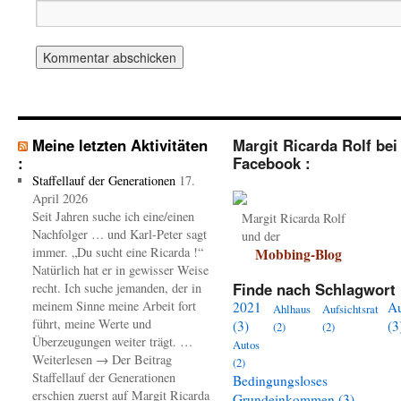
Meine letzten Aktivitäten
Margit Ricarda Rolf bei
:
Facebook :
Staffellauf der Generationen
17.
April 2026
Seit Jahren suche ich eine/einen
Margit Ricarda Rolf
Nachfolger … und Karl-Peter sagt
und der
immer. „Du sucht eine Ricarda !“
Mobbing-Blog
Natürlich hat er in gewisser Weise
Finde nach Schlagwort 
recht. Ich suche jemanden, der in
meinem Sinne meine Arbeit fort
2021
A
Ahlhaus
Aufsichtsrat
führt, meine Werte und
(3)
(3
(2)
(2)
Überzeugungen weiter trägt. …
Autos
Weiterlesen → Der Beitrag
(2)
Staffellauf der Generationen
Bedingungsloses
erschien zuerst auf Margit Ricarda
Grundeinkommen
(3)