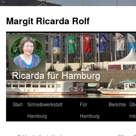
Zum
Inhalt
Margit Ricarda Rolf
springen
Start
Schreibwerkstatt
Für
Berichte
Üb
Hamburg
Hamburg
mi