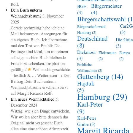
Rolf.
Bürgermeister
BGE
Dein Buch unterm
(4)
(3)
Weihnachtsbaum?
3. November
Bürgerschaftswahl
(1
2025
Car2G
Bürgerschaftswahl
Gerade rechtzeitig habe ich eine
(3)
Hamburg
(2)
Mail bekommen. Anregungen für
Deutschland
Die Grü
ein eigenes Buch. Ich übernehme
(8)
mal den Text von Epubli: Die
(3)
Festtage sind ideal, um mit einem
Diekmoor
Elektroauto
Europa
selbstgemachten Buch bleibende
(3)
(2)
(2)
Freude zu schenken. Inspiration
Fröhliche
gefällig ?
Weihnachtsgeschichte
Weihnachten
(2)
Guttenberg
(14)
– festlich & … Weiterlesen → Der
Beitrag Dein Buch unterm
Hajduk
Weihnachtsbaum? erschien zuerst
(5)
auf Margit Ricarda Rolf.
Hamburg
(29)
Ein neues Weihnachtslied
5.
Karl-Peter
Dezember 2024
(9)
Witzig, wie sich Dinge entwickeln.
Wir wollen aber bitte dennoch das
Karl-Peter
Original nicht vergessen: Euch
Grube
(3)
Margit Ricarda
allen eine eine schöne Adventszeit