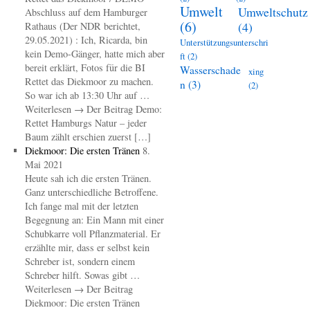
Umwelt
Umweltschutz
Abschluss auf dem Hamburger
(6)
(4)
Rathaus (Der NDR berichtet,
29.05.2021) : Ich, Ricarda, bin
Unterstützungsunterschri
kein Demo-Gänger, hatte mich aber
ft
(2)
bereit erklärt, Fotos für die BI
Wasserschade
xing
Rettet das Diekmoor zu machen.
n
(3)
(2)
So war ich ab 13:30 Uhr auf …
Weiterlesen → Der Beitrag Demo:
Rettet Hamburgs Natur – jeder
Baum zählt erschien zuerst […]
Diekmoor: Die ersten Tränen
8.
Mai 2021
Heute sah ich die ersten Tränen.
Ganz unterschiedliche Betroffene.
Ich fange mal mit der letzten
Begegnung an: Ein Mann mit einer
Schubkarre voll Pflanzmaterial. Er
erzählte mir, dass er selbst kein
Schreber ist, sondern einem
Schreber hilft. Sowas gibt …
Weiterlesen → Der Beitrag
Diekmoor: Die ersten Tränen