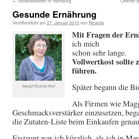
←
Rohkosttreffen in Hamburg
Offener B
Gesunde Ernährung
Veröffentlicht am
27. Januar 2015
von
Ricarda
Mit Fragen der Er
ich mich
schon sehr lange.
Vollwertkost sollte
führen.
Später begann die B
Margit Ricarda Rolf
Als Firmen wie Mag
Geschmacksverstärker einzusetzen, beg
die Zutaten-Liste beim Einkaufen genaue
Erstaunt war ich kürzlich, als ich in M