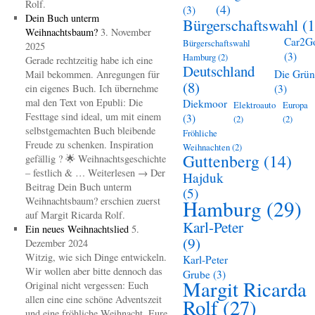
Rolf.
(4)
(3)
Dein Buch unterm
Bürgerschaftswahl
(1
Weihnachtsbaum?
3. November
Car2G
Bürgerschaftswahl
2025
(3)
Hamburg
(2)
Gerade rechtzeitig habe ich eine
Deutschland
Die Grü
Mail bekommen. Anregungen für
(8)
ein eigenes Buch. Ich übernehme
(3)
mal den Text von Epubli: Die
Diekmoor
Elektroauto
Europa
Festtage sind ideal, um mit einem
(3)
(2)
(2)
selbstgemachten Buch bleibende
Fröhliche
Freude zu schenken. Inspiration
Weihnachten
(2)
Guttenberg
(14)
gefällig ? 🌟 Weihnachtsgeschichte
– festlich & … Weiterlesen → Der
Hajduk
Beitrag Dein Buch unterm
(5)
Weihnachtsbaum? erschien zuerst
Hamburg
(29)
auf Margit Ricarda Rolf.
Karl-Peter
Ein neues Weihnachtslied
5.
(9)
Dezember 2024
Witzig, wie sich Dinge entwickeln.
Karl-Peter
Wir wollen aber bitte dennoch das
Grube
(3)
Margit Ricarda
Original nicht vergessen: Euch
allen eine eine schöne Adventszeit
Rolf
(27)
und eine fröhliche Weihnacht. Eure