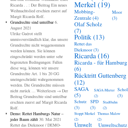
Merkel
(19)
Ricarda . . : Der Beitrag Ein neues
Weihnachtslied erschien zuerst auf
Mobbing-
Moor
Margit Ricarda Rolf.
Zentrale
(4)
(3)
Grundrechte sind unteilbar
6.
Olaf Scholz
August 2021
(7)
Ulrike Guérot stellt
Politik
(13)
unmissverständlich klar, das unsere
Rettet das
Grundrechte nicht weggenommen
Diekmoor
(3)
werden können. Sie können
Ricarda
(16)
eingeschränkt werden unter sehr
Ricarda - für Hamburg
begrenzten Bedingungen: Fallen
(6)
diese weg, können wir unsere
Grundrechte Art. 1 bis 20 GG
Rücktritt Guttenberg
uneingeschränkt wahrgenommen
(12)
werden. Die Grundrechte müssen
SAGA
Schol
SAGA-Mieter
nicht zurück … Weiterlesen → Der
(5)
(3)
(2)
Beitrag Grundrechte sind unteilbar
Schutz
SPD
erschien zuerst auf Margit Ricarda
Stadtbahn
(3)
(3)
Rolf.
(2)
Demo: Rettet Hamburgs Natur –
Stoppt Merkel
Thomas Malow
jeder Baum zählt
30. Mai 2021
(2)
(2)
Umwelt
Umweltschutz
Rettet das Diekmoor / DEMO-