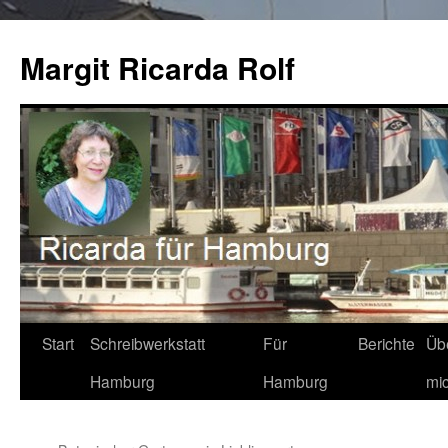
Zum
Inhalt
Margit Ricarda Rolf
springen
Start
Schreibwerkstatt
Für
Berichte
Üb
Hamburg
Hamburg
mi