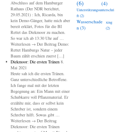
(6)
(4)
Abschluss auf dem Hamburger
Rathaus (Der NDR berichtet,
Unterstützungsunterschri
29.05.2021) : Ich, Ricarda, bin
ft
(2)
kein Demo-Gänger, hatte mich aber
Wasserschade
xing
bereit erklärt, Fotos für die BI
n
(3)
(2)
Rettet das Diekmoor zu machen.
So war ich ab 13:30 Uhr auf …
Weiterlesen → Der Beitrag Demo:
Rettet Hamburgs Natur – jeder
Baum zählt erschien zuerst […]
Diekmoor: Die ersten Tränen
8.
Mai 2021
Heute sah ich die ersten Tränen.
Ganz unterschiedliche Betroffene.
Ich fange mal mit der letzten
Begegnung an: Ein Mann mit einer
Schubkarre voll Pflanzmaterial. Er
erzählte mir, dass er selbst kein
Schreber ist, sondern einem
Schreber hilft. Sowas gibt …
Weiterlesen → Der Beitrag
Diekmoor: Die ersten Tränen