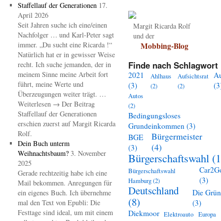
Staffellauf der Generationen
17.
April 2026
Seit Jahren suche ich eine/einen
Margit Ricarda Rolf
Nachfolger … und Karl-Peter sagt
und der
immer. „Du sucht eine Ricarda !“
Mobbing-Blog
Natürlich hat er in gewisser Weise
Finde nach Schlagwort 
recht. Ich suche jemanden, der in
meinem Sinne meine Arbeit fort
2021
A
Ahlhaus
Aufsichtsrat
führt, meine Werte und
(3)
(3
(2)
(2)
Überzeugungen weiter trägt. …
Autos
Weiterlesen → Der Beitrag
(2)
Staffellauf der Generationen
Bedingungsloses
erschien zuerst auf Margit Ricarda
Grundeinkommen
(3)
Rolf.
Bürgermeister
BGE
Dein Buch unterm
(4)
(3)
Weihnachtsbaum?
3. November
Bürgerschaftswahl
(1
2025
Car2G
Bürgerschaftswahl
Gerade rechtzeitig habe ich eine
(3)
Hamburg
(2)
Mail bekommen. Anregungen für
Deutschland
Die Grü
ein eigenes Buch. Ich übernehme
(8)
mal den Text von Epubli: Die
(3)
Festtage sind ideal, um mit einem
Diekmoor
Elektroauto
Europa