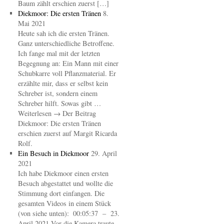
Baum zählt erschien zuerst […]
Diekmoor: Die ersten Tränen
8.
Mai 2021
Heute sah ich die ersten Tränen.
Ganz unterschiedliche Betroffene.
Ich fange mal mit der letzten
Begegnung an: Ein Mann mit einer
Schubkarre voll Pflanzmaterial. Er
erzählte mir, dass er selbst kein
Schreber ist, sondern einem
Schreber hilft. Sowas gibt …
Weiterlesen → Der Beitrag
Diekmoor: Die ersten Tränen
erschien zuerst auf Margit Ricarda
Rolf.
Ein Besuch in Diekmoor
29. April
2021
Ich habe Diekmoor einen ersten
Besuch abgestattet und wollte die
Stimmung dort einfangen. Die
gesamten Videos in einem Stück
(von siehe unten): 00:05:37 – 23.
April 2021 Vor die Kamera traute