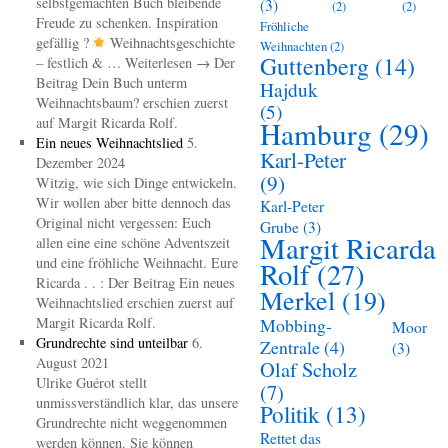
selbstgemachten Buch bleibende
(3)
(2)
(2)
Freude zu schenken. Inspiration
Fröhliche
gefällig ?
Weihnachtsgeschichte
Weihnachten
(2)
Guttenberg
(14)
– festlich & … Weiterlesen → Der
Beitrag Dein Buch unterm
Hajduk
Weihnachtsbaum? erschien zuerst
(5)
auf Margit Ricarda Rolf.
Hamburg
(29)
Ein neues Weihnachtslied
5.
Karl-Peter
Dezember 2024
(9)
Witzig, wie sich Dinge entwickeln.
Wir wollen aber bitte dennoch das
Karl-Peter
Original nicht vergessen: Euch
Grube
(3)
Margit Ricarda
allen eine eine schöne Adventszeit
und eine fröhliche Weihnacht. Eure
Rolf
(27)
Ricarda . . : Der Beitrag Ein neues
Merkel
(19)
Weihnachtslied erschien zuerst auf
Margit Ricarda Rolf.
Mobbing-
Moor
Grundrechte sind unteilbar
6.
Zentrale
(4)
(3)
August 2021
Olaf Scholz
Ulrike Guérot stellt
(7)
unmissverständlich klar, das unsere
Politik
(13)
Grundrechte nicht weggenommen
Rettet das
werden können. Sie können