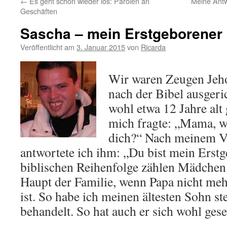
←
Es geht schon wieder los: Parolen an
Meine Antw
Geschäften
Sascha – mein Erstgeborener
Veröffentlicht am
3. Januar 2015
von
Ricarda
Wir waren Zeugen Jeh
nach der Bibel ausgeri
wohl etwa 12 Jahre alt 
mich fragte: „Mama, we
dich?“ Nach meinem V
antwortete ich ihm: „Du bist mein Erstg
biblischen Reihenfolge zählen Mädchen 
Haupt der Familie, wenn Papa nicht meh
ist. So habe ich meinen ältesten Sohn st
behandelt. So hat auch er sich wohl ges