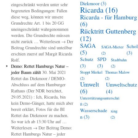
Diekmoor
(3)
eingeschränkt werden unter sehr
Ricarda
(16)
begrenzten Bedingungen: Fallen
Ricarda - für Hamburg
diese weg, können wir unsere
(6)
Grundrechte Art. 1 bis 20 GG
uneingeschränkt wahrgenommen
Rücktritt Guttenberg
werden. Die Grundrechte müssen
(12)
nicht zurück … Weiterlesen → Der
SAGA
Schol
SAGA-Mieter
Beitrag Grundrechte sind unteilbar
(5)
(3)
(2)
erschien zuerst auf Margit Ricarda
Schutz
SPD
Rolf.
Stadtbahn
(3)
(3)
Demo: Rettet Hamburgs Natur –
(2)
jeder Baum zählt
30. Mai 2021
Stoppt Merkel
Thomas Malow
Rettet das Diekmoor / DEMO-
(2)
(2)
Umwelt
Umweltschutz
Abschluss auf dem Hamburger
(6)
(4)
Rathaus (Der NDR berichtet,
29.05.2021) : Ich, Ricarda, bin
Unterstützungsunterschri
kein Demo-Gänger, hatte mich aber
ft
(2)
bereit erklärt, Fotos für die BI
Wasserschade
xing
Rettet das Diekmoor zu machen.
n
(3)
(2)
So war ich ab 13:30 Uhr auf …
Weiterlesen → Der Beitrag Demo:
Rettet Hamburgs Natur – jeder