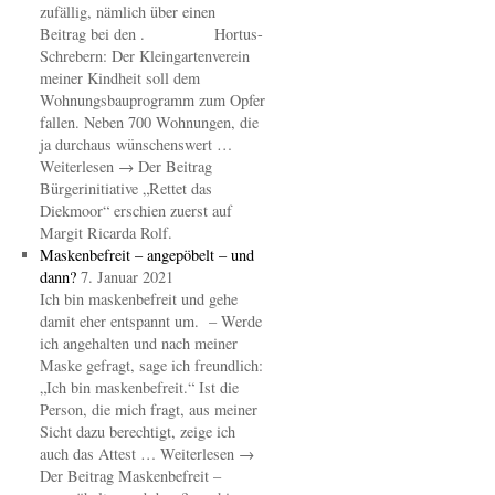
zufällig, nämlich über einen
Beitrag bei den . Hortus-
Schrebern: Der Kleingartenverein
meiner Kindheit soll dem
Wohnungsbauprogramm zum Opfer
fallen. Neben 700 Wohnungen, die
ja durchaus wünschenswert …
Weiterlesen → Der Beitrag
Bürgerinitiative „Rettet das
Diekmoor“ erschien zuerst auf
Margit Ricarda Rolf.
Maskenbefreit – angepöbelt – und
dann?
7. Januar 2021
Ich bin maskenbefreit und gehe
damit eher entspannt um. – Werde
ich angehalten und nach meiner
Maske gefragt, sage ich freundlich:
„Ich bin maskenbefreit.“ Ist die
Person, die mich fragt, aus meiner
Sicht dazu berechtigt, zeige ich
auch das Attest … Weiterlesen →
Der Beitrag Maskenbefreit –