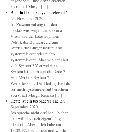
angepöbelt – und dann? erschien
zuerst auf Margit […]
Bist du für mich systemrelevant?
23. November 2020
Im Zusammenhang mit den
Lockdowns wegen des Corona-
Virus und der katastrophalen
Politik der Bundesregierung
werden die Bürger beurteilt als
systemrelevant oder nicht-
systemrelevant. Aber wie definiert
sich System ? Von welchem
System ist überhaupt die Rede ?
Von Merkels System ? …
Weiterlesen → Der Beitrag Bist du
für mich systemrelevant? erschien
zuerst auf Margit Ricarda […]
Heute ist ein besonderer Tag
27.
September 2020
Ich spreche nicht darüber – bisher
und will das auch eigentlich gar
nicht oft. Aber… Ich habe am
14.02.1975 geheiratet und wurde