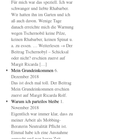
Für mich war das speziell. Ich war
schwanger und liebte Rhabarber.
Wir hatten ihn im Garten und ich
aß auch davon. Wenige Tage
danach erreichte mich die Warnung
wegen Tschernobil keine Pilze,
keinen Rhabarber, keinen Spinat u.
a. zu essen. … Weiterlesen → Der
Beitrag Tschernobyl – Schicksal
oder nicht? erschien zuerst auf
Margit Ricarda […]
Mein Grundeinkommen
6.
Dezember 2018
Das ist doch mal toll. Der Beitrag
Mein Grundeinkommen erschien
zuerst auf Margit Ricarda Rolf.
Warum ich parteilos bleibe
1.
November 2018
Eigentlich war immer klar, dass zu
meiner Arbeit als Mobbing-
Beraterin Neutralität Pflicht ist.
Einmal habe ich eine Ausnahme
gemacht und war kurze Zeit