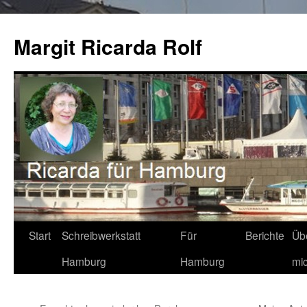
Zum
Inhalt
Margit Ricarda Rolf
springen
Start
Schreibwerkstatt
Für
Berichte
Üb
Hamburg
Hamburg
mi