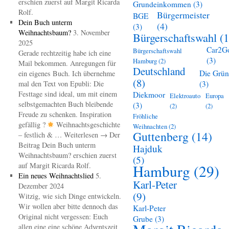
erschien zuerst auf Margit Ricarda
Grundeinkommen
(3)
Rolf.
Bürgermeister
BGE
Dein Buch unterm
(4)
(3)
Weihnachtsbaum?
3. November
Bürgerschaftswahl
(1
2025
Car2G
Bürgerschaftswahl
Gerade rechtzeitig habe ich eine
(3)
Hamburg
(2)
Mail bekommen. Anregungen für
Deutschland
Die Grü
ein eigenes Buch. Ich übernehme
(8)
mal den Text von Epubli: Die
(3)
Festtage sind ideal, um mit einem
Diekmoor
Elektroauto
Europa
selbstgemachten Buch bleibende
(3)
(2)
(2)
Freude zu schenken. Inspiration
Fröhliche
gefällig ?
Weihnachtsgeschichte
Weihnachten
(2)
Guttenberg
(14)
– festlich & … Weiterlesen → Der
Beitrag Dein Buch unterm
Hajduk
Weihnachtsbaum? erschien zuerst
(5)
auf Margit Ricarda Rolf.
Hamburg
(29)
Ein neues Weihnachtslied
5.
Karl-Peter
Dezember 2024
(9)
Witzig, wie sich Dinge entwickeln.
Wir wollen aber bitte dennoch das
Karl-Peter
Original nicht vergessen: Euch
Grube
(3)
allen eine eine schöne Adventszeit