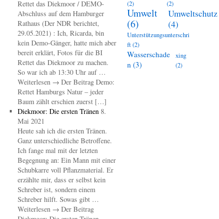
Rettet das Diekmoor / DEMO-
(2)
(2)
Umwelt
Umweltschutz
Abschluss auf dem Hamburger
(6)
(4)
Rathaus (Der NDR berichtet,
29.05.2021) : Ich, Ricarda, bin
Unterstützungsunterschri
kein Demo-Gänger, hatte mich aber
ft
(2)
bereit erklärt, Fotos für die BI
Wasserschade
xing
Rettet das Diekmoor zu machen.
n
(3)
(2)
So war ich ab 13:30 Uhr auf …
Weiterlesen → Der Beitrag Demo:
Rettet Hamburgs Natur – jeder
Baum zählt erschien zuerst […]
Diekmoor: Die ersten Tränen
8.
Mai 2021
Heute sah ich die ersten Tränen.
Ganz unterschiedliche Betroffene.
Ich fange mal mit der letzten
Begegnung an: Ein Mann mit einer
Schubkarre voll Pflanzmaterial. Er
erzählte mir, dass er selbst kein
Schreber ist, sondern einem
Schreber hilft. Sowas gibt …
Weiterlesen → Der Beitrag
Diekmoor: Die ersten Tränen