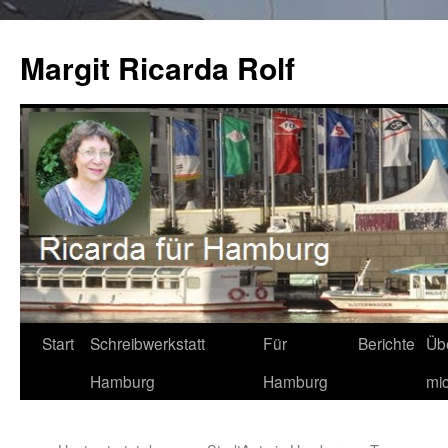
Zum
Inhalt
Margit Ricarda Rolf
springen
Start
Schreibwerkstatt
Für
Berichte
Üb
Hamburg
Hamburg
mi