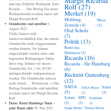
Margit Ricarda
und eine fröhliche Weihnacht. Eure
Rolf
(27)
Ricarda . . : Der Beitrag Ein neues
Merkel
(19)
Weihnachtslied erschien zuerst auf
Margit Ricarda Rolf.
Mobbing-
Moor
Grundrechte sind unteilbar
6.
Zentrale
(4)
(3)
August 2021
Olaf Scholz
Ulrike Guérot stellt
(7)
unmissverständlich klar, das unsere
Politik
(13)
Grundrechte nicht weggenommen
Rettet das
werden können. Sie können
Diekmoor
(3)
eingeschränkt werden unter sehr
Ricarda
(16)
begrenzten Bedingungen: Fallen
Ricarda - für Hamburg
diese weg, können wir unsere
(6)
Grundrechte Art. 1 bis 20 GG
uneingeschränkt wahrgenommen
Rücktritt Guttenberg
werden. Die Grundrechte müssen
(12)
nicht zurück … Weiterlesen → Der
SAGA
Schol
SAGA-Mieter
Beitrag Grundrechte sind unteilbar
(5)
(3)
(2)
erschien zuerst auf Margit Ricarda
Schutz
SPD
Rolf.
Stadtbahn
(3)
(3)
Demo: Rettet Hamburgs Natur –
(2)
jeder Baum zählt
30. Mai 2021
Stoppt Merkel
Thomas Malow