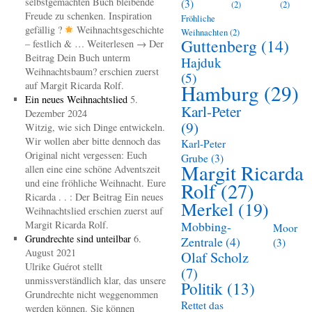
selbstgemachten Buch bleibende
(3)
(2)
(2)
Freude zu schenken. Inspiration
Fröhliche
gefällig ?
Weihnachtsgeschichte
Weihnachten
(2)
Guttenberg
(14)
– festlich & … Weiterlesen → Der
Beitrag Dein Buch unterm
Hajduk
Weihnachtsbaum? erschien zuerst
(5)
auf Margit Ricarda Rolf.
Hamburg
(29)
Ein neues Weihnachtslied
5.
Karl-Peter
Dezember 2024
(9)
Witzig, wie sich Dinge entwickeln.
Wir wollen aber bitte dennoch das
Karl-Peter
Original nicht vergessen: Euch
Grube
(3)
Margit Ricarda
allen eine eine schöne Adventszeit
und eine fröhliche Weihnacht. Eure
Rolf
(27)
Ricarda . . : Der Beitrag Ein neues
Merkel
(19)
Weihnachtslied erschien zuerst auf
Margit Ricarda Rolf.
Mobbing-
Moor
Grundrechte sind unteilbar
6.
Zentrale
(4)
(3)
August 2021
Olaf Scholz
Ulrike Guérot stellt
(7)
unmissverständlich klar, das unsere
Politik
(13)
Grundrechte nicht weggenommen
Rettet das
werden können. Sie können