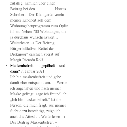
zufällig, nämlich über einen
Beitrag bei den . Hortus-
Schrebern: Der Kleingartenverein
meiner Kindheit soll dem
Wohnungsbauprogramm zum Opfer
fallen. Neben 700 Wohnungen, die
ja durchaus wünschenswert …
Weiterlesen → Der Beitrag
Bürgerinitiative „Rettet das
Diekmoor“ erschien zuerst auf
Margit Ricarda Rolf.
Maskenbefreit – angepöbelt – und
dann?
7. Januar 2021
Ich bin maskenbefreit und gehe
damit eher entspannt um. – Werde
ich angehalten und nach meiner
Maske gefragt, sage ich freundlich:
„Ich bin maskenbefreit.“ Ist die
Person, die mich fragt, aus meiner
Sicht dazu berechtigt, zeige ich
auch das Attest … Weiterlesen →
Der Beitrag Maskenbefreit –