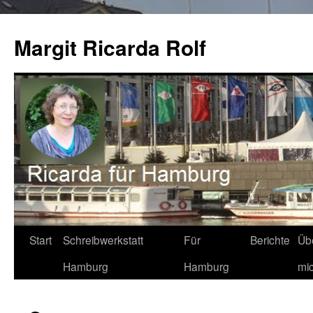
Zum
Inhalt
Margit Ricarda Rolf
springen
Start
Schreibwerkstatt
Für
Berichte
Üb
Hamburg
Hamburg
mi