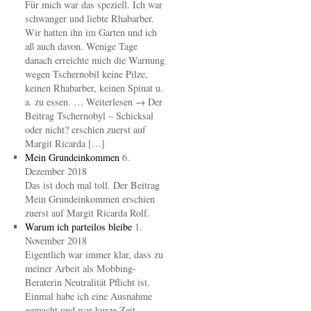
Für mich war das speziell. Ich war
schwanger und liebte Rhabarber.
Wir hatten ihn im Garten und ich
aß auch davon. Wenige Tage
danach erreichte mich die Warnung
wegen Tschernobil keine Pilze,
keinen Rhabarber, keinen Spinat u.
a. zu essen. … Weiterlesen → Der
Beitrag Tschernobyl – Schicksal
oder nicht? erschien zuerst auf
Margit Ricarda […]
Mein Grundeinkommen
6.
Dezember 2018
Das ist doch mal toll. Der Beitrag
Mein Grundeinkommen erschien
zuerst auf Margit Ricarda Rolf.
Warum ich parteilos bleibe
1.
November 2018
Eigentlich war immer klar, dass zu
meiner Arbeit als Mobbing-
Beraterin Neutralität Pflicht ist.
Einmal habe ich eine Ausnahme
gemacht und war kurze Zeit