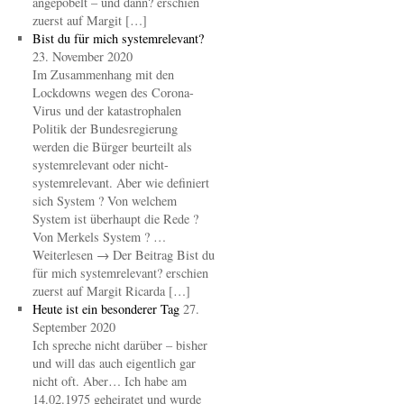
angepöbelt – und dann? erschien
zuerst auf Margit […]
Bist du für mich systemrelevant?
23. November 2020
Im Zusammenhang mit den
Lockdowns wegen des Corona-
Virus und der katastrophalen
Politik der Bundesregierung
werden die Bürger beurteilt als
systemrelevant oder nicht-
systemrelevant. Aber wie definiert
sich System ? Von welchem
System ist überhaupt die Rede ?
Von Merkels System ? …
Weiterlesen → Der Beitrag Bist du
für mich systemrelevant? erschien
zuerst auf Margit Ricarda […]
Heute ist ein besonderer Tag
27.
September 2020
Ich spreche nicht darüber – bisher
und will das auch eigentlich gar
nicht oft. Aber… Ich habe am
14.02.1975 geheiratet und wurde