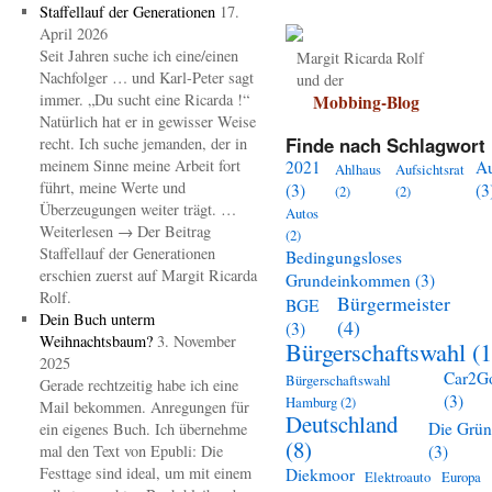
Staffellauf der Generationen
17.
April 2026
Seit Jahren suche ich eine/einen
Margit Ricarda Rolf
Nachfolger … und Karl-Peter sagt
und der
immer. „Du sucht eine Ricarda !“
Mobbing-Blog
Natürlich hat er in gewisser Weise
Finde nach Schlagwort 
recht. Ich suche jemanden, der in
meinem Sinne meine Arbeit fort
2021
A
Ahlhaus
Aufsichtsrat
führt, meine Werte und
(3)
(3
(2)
(2)
Überzeugungen weiter trägt. …
Autos
Weiterlesen → Der Beitrag
(2)
Staffellauf der Generationen
Bedingungsloses
erschien zuerst auf Margit Ricarda
Grundeinkommen
(3)
Rolf.
Bürgermeister
BGE
Dein Buch unterm
(4)
(3)
Weihnachtsbaum?
3. November
Bürgerschaftswahl
(1
2025
Car2G
Bürgerschaftswahl
Gerade rechtzeitig habe ich eine
(3)
Hamburg
(2)
Mail bekommen. Anregungen für
Deutschland
Die Grü
ein eigenes Buch. Ich übernehme
(8)
mal den Text von Epubli: Die
(3)
Festtage sind ideal, um mit einem
Diekmoor
Elektroauto
Europa