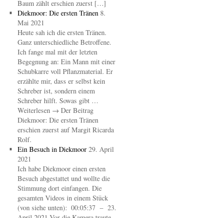
Baum zählt erschien zuerst […]
Diekmoor: Die ersten Tränen
8.
Mai 2021
Heute sah ich die ersten Tränen.
Ganz unterschiedliche Betroffene.
Ich fange mal mit der letzten
Begegnung an: Ein Mann mit einer
Schubkarre voll Pflanzmaterial. Er
erzählte mir, dass er selbst kein
Schreber ist, sondern einem
Schreber hilft. Sowas gibt …
Weiterlesen → Der Beitrag
Diekmoor: Die ersten Tränen
erschien zuerst auf Margit Ricarda
Rolf.
Ein Besuch in Diekmoor
29. April
2021
Ich habe Diekmoor einen ersten
Besuch abgestattet und wollte die
Stimmung dort einfangen. Die
gesamten Videos in einem Stück
(von siehe unten): 00:05:37 – 23.
April 2021 Vor die Kamera traute