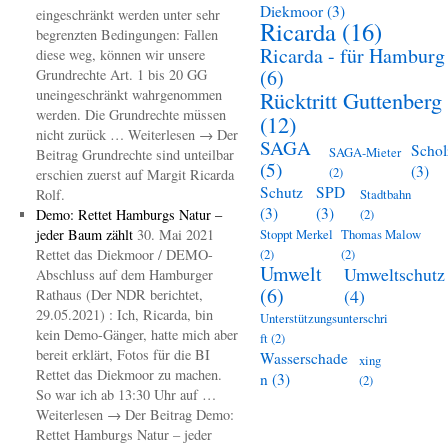
Diekmoor
(3)
eingeschränkt werden unter sehr
Ricarda
(16)
begrenzten Bedingungen: Fallen
Ricarda - für Hamburg
diese weg, können wir unsere
(6)
Grundrechte Art. 1 bis 20 GG
uneingeschränkt wahrgenommen
Rücktritt Guttenberg
werden. Die Grundrechte müssen
(12)
nicht zurück … Weiterlesen → Der
SAGA
Schol
SAGA-Mieter
Beitrag Grundrechte sind unteilbar
(5)
(3)
(2)
erschien zuerst auf Margit Ricarda
Schutz
SPD
Rolf.
Stadtbahn
(3)
(3)
Demo: Rettet Hamburgs Natur –
(2)
jeder Baum zählt
30. Mai 2021
Stoppt Merkel
Thomas Malow
Rettet das Diekmoor / DEMO-
(2)
(2)
Umwelt
Umweltschutz
Abschluss auf dem Hamburger
(6)
(4)
Rathaus (Der NDR berichtet,
29.05.2021) : Ich, Ricarda, bin
Unterstützungsunterschri
kein Demo-Gänger, hatte mich aber
ft
(2)
bereit erklärt, Fotos für die BI
Wasserschade
xing
Rettet das Diekmoor zu machen.
n
(3)
(2)
So war ich ab 13:30 Uhr auf …
Weiterlesen → Der Beitrag Demo:
Rettet Hamburgs Natur – jeder