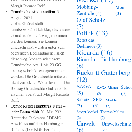
Margit Ricarda Rolf.
Mobbing-
Moor
Grundrechte sind unteilbar
6.
Zentrale
(4)
(3)
August 2021
Olaf Scholz
Ulrike Guérot stellt
(7)
unmissverständlich klar, das unsere
Politik
(13)
Grundrechte nicht weggenommen
Rettet das
werden können. Sie können
Diekmoor
(3)
eingeschränkt werden unter sehr
Ricarda
(16)
begrenzten Bedingungen: Fallen
Ricarda - für Hamburg
diese weg, können wir unsere
(6)
Grundrechte Art. 1 bis 20 GG
uneingeschränkt wahrgenommen
Rücktritt Guttenberg
werden. Die Grundrechte müssen
(12)
nicht zurück … Weiterlesen → Der
SAGA
Schol
SAGA-Mieter
Beitrag Grundrechte sind unteilbar
(5)
(3)
(2)
erschien zuerst auf Margit Ricarda
Schutz
SPD
Rolf.
Stadtbahn
(3)
(3)
Demo: Rettet Hamburgs Natur –
(2)
jeder Baum zählt
30. Mai 2021
Stoppt Merkel
Thomas Malow
Rettet das Diekmoor / DEMO-
(2)
(2)
Umwelt
Umweltschutz
Abschluss auf dem Hamburger
(6)
(4)
Rathaus (Der NDR berichtet,