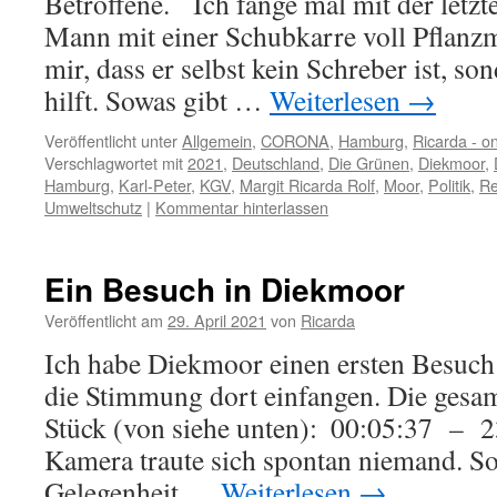
Betroffene. Ich fange mal mit der letz
Mann mit einer Schubkarre voll Pflanzma
mir, dass er selbst kein Schreber ist, s
hilft. Sowas gibt …
Weiterlesen
→
Veröffentlicht unter
Allgemein
,
CORONA
,
Hamburg
,
Ricarda - o
Verschlagwortet mit
2021
,
Deutschland
,
Die Grünen
,
Diekmoor
,
Hamburg
,
Karl-Peter
,
KGV
,
Margit Ricarda Rolf
,
Moor
,
Politik
,
Re
Umweltschutz
|
Kommentar hinterlassen
Ein Besuch in Diekmoor
Veröffentlicht am
29. April 2021
von
Ricarda
Ich habe Diekmoor einen ersten Besuch 
die Stimmung dort einfangen. Die gesa
Stück (von siehe unten): 00:05:37 – 2
Kamera traute sich spontan niemand. So
Gelegenheit …
Weiterlesen
→