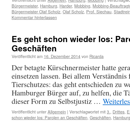
Bürgermeister
,
Hamburg
,
Harder
,
Mobbing
,
Mobbing-Beauftragt
Bürgermeister Olaf Scholz
,
Olaf Scholz
,
Prof. Siechau
,
Stadtrei
Kommentar hinterlassen
Es geht schon wieder los: Par
Geschäften
Veröffentlicht am
16. Dezember 2014
von
Ricarda
Der betagte Kürschnermeister hatte ger
einsetzen lassen. Bei allem Verständnis 
Tierschutzes: das geht entschieden zu wei
Hamburger Bürger auf, zu helfen, die Tä
dieser Form zu Selbstjustiz …
Weiterle
Veröffentlicht unter
Allgemein
|
Verschlagwortet mit
3.
,
Drittes
,
E
schon wieder los: Parolen an Geschäften
,
Geschäften
,
Hambur