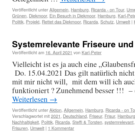
Veröffentlicht unter
Allgemein
,
Hamburg
,
Ricarda - on Tour
,
Umw
Grünen
,
Diekmoor
,
Ein Besuch in Diekmoor
,
Hamburg
,
Karl-Pet
Politik
,
Projekt
,
Rettet das Diekmoor
,
Ricarda
,
Schutz
,
Umwelt
|
Systemrelevante Friseure und
Veröffentlicht am
16. April 2021
von
Karl-Peter
Vielleicht ist es ja auch eine „Glauben
Do. 15.04.2021 Das gilt natürlich nicht
mit mir nicht will, mit dem will ich auc
funktioniert ? Zunehmend besser !!! – 
Weiterlesen
→
Veröffentlicht unter
Aktion
,
Allgemein
,
Hamburg
,
Ricarda - on To
Verschlagwortet mit
2021
,
Deutschland
,
Friseur
,
Frisur
,
Hambur
Nachhaltigkeit
,
Politik
,
Ricarda
,
Steffi & Torsten
,
systemrelevant
Frisuren
,
Umwelt
|
1 Kommentar