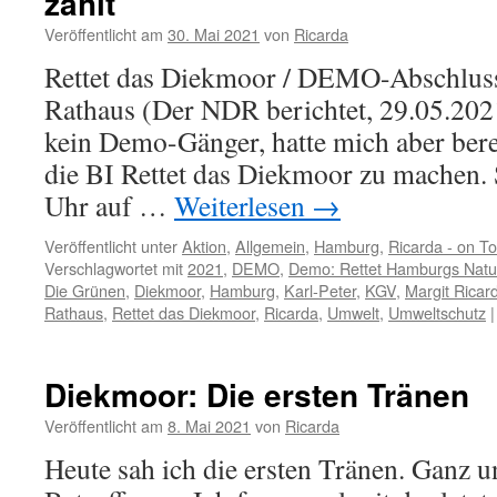
zählt
Veröffentlicht am
30. Mai 2021
von
Ricarda
Rettet das Diekmoor / DEMO-Abschlus
Rathaus (Der NDR berichtet, 29.05.2021)
kein Demo-Gänger, hatte mich aber berei
die BI Rettet das Diekmoor zu machen. 
Uhr auf …
Weiterlesen
→
Veröffentlicht unter
Aktion
,
Allgemein
,
Hamburg
,
Ricarda - on To
Verschlagwortet mit
2021
,
DEMO
,
Demo: Rettet Hamburgs Natur
Die Grünen
,
Diekmoor
,
Hamburg
,
Karl-Peter
,
KGV
,
Margit Ricar
Rathaus
,
Rettet das Diekmoor
,
Ricarda
,
Umwelt
,
Umweltschutz
|
Diekmoor: Die ersten Tränen
Veröffentlicht am
8. Mai 2021
von
Ricarda
Heute sah ich die ersten Tränen. Ganz u