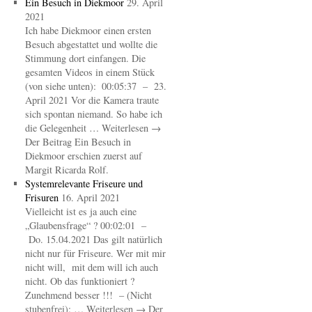
Ein Besuch in Diekmoor
29. April
2021
Ich habe Diekmoor einen ersten
Besuch abgestattet und wollte die
Stimmung dort einfangen. Die
gesamten Videos in einem Stück
(von siehe unten): 00:05:37 – 23.
April 2021 Vor die Kamera traute
sich spontan niemand. So habe ich
die Gelegenheit … Weiterlesen →
Der Beitrag Ein Besuch in
Diekmoor erschien zuerst auf
Margit Ricarda Rolf.
Systemrelevante Friseure und
Frisuren
16. April 2021
Vielleicht ist es ja auch eine
„Glaubensfrage“ ? 00:02:01 –
Do. 15.04.2021 Das gilt natürlich
nicht nur für Friseure. Wer mit mir
nicht will, mit dem will ich auch
nicht. Ob das funktioniert ?
Zunehmend besser !!! – (Nicht
stubenfrei): … Weiterlesen → Der