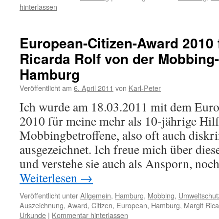
hinterlassen
European-Citizen-Award 2010 f
Ricarda Rolf von der Mobbing-
Hamburg
Veröffentlicht am
6. April 2011
von
Karl-Peter
Ich wurde am 18.03.2011 mit dem Euro
2010 für meine mehr als 10-jährige Hilf
Mobbingbetroffene, also oft auch disk
ausgezeichnet. Ich freue mich über die
und verstehe sie auch als Ansporn, noch
Weiterlesen
→
Veröffentlicht unter
Allgemein
,
Hamburg
,
Mobbing
,
Umweltschut
Auszeichnung
,
Award
,
Citizen
,
European
,
Hamburg
,
Margit Rica
Urkunde
|
Kommentar hinterlassen