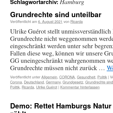
Hamburg
Schlagwortarchiv:
Grundrechte sind unteilbar
Veröffentlicht am
6. August 2021
von
Ricarda
Ulrike Guérot stellt unmissverständlich 
Grundrechte nicht weggenommen werde
eingeschränkt werden unter sehr begre
Fallen diese weg, können wir unsere Gru
GG uneingeschränkt wahrgenommen we
Grundrechte müssen nicht zurück …
We
Veröffentlicht unter
Allgemein
,
CORONA
,
Gesundheit
,
Politik
|
V
Corona
,
Deutschland
,
Germany
,
Grundgesetz
,
Grundrechte sind 
Politik
,
Ricarda
,
Ulrike Guérot
|
Kommentar hinterlassen
Demo: Rettet Hamburgs Natur