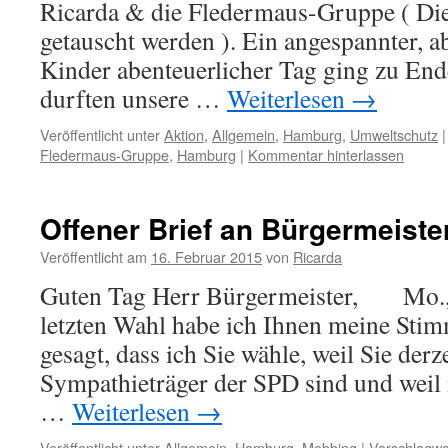
Ricarda & die Fledermaus-Gruppe ( Die
getauscht werden ). Ein angespannter, ab
Kinder abenteuerlicher Tag ging zu End
durften unsere …
Weiterlesen
→
Veröffentlicht unter
Aktion
,
Allgemein
,
Hamburg
,
Umweltschutz
|
Fledermaus-Gruppe
,
Hamburg
|
Kommentar hinterlassen
Offener Brief an Bürgermeiste
Veröffentlicht am
16. Februar 2015
von
Ricarda
Guten Tag Herr Bürgermeister, Mo., 
letzten Wahl habe ich Ihnen meine Sti
gesagt, dass ich Sie wähle, weil Sie derze
Sympathieträger der SPD sind und weil 
…
Weiterlesen
→
Veröffentlicht unter
Allgemein
,
Hamburg
,
Mobbing
|
Verschlagwor