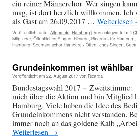
ein reiner Männerchor. Wer singen kan
mag, ist dort herzlich willkommen. Ich
als Gast am 26.09.2017 …
Weiterlesen
Veröffentlicht unter
Allgemein
,
Hamburg
|
Verschlagwortet mit
C
Mitglieder
,
Öffentliches Singen
,
Ricarda
,
Ricarda - für Hamburg
,
Hamburg
,
Seemannschor Hamburg - Öffentliches Singen
,
Seem
Grundeinkommen ist wählbar
Veröffentlicht am
22. August 2017
von
Ricarda
Bundestagswahl 2017 – Zweitstimme: 
mich über die Aktion und bin Mitglie
Hamburg. Viele haben die Idee des Bed
Grundeinkommens nicht verstanden. Be
immer noch an das goldene Kalb „Arbe
Weiterlesen
→