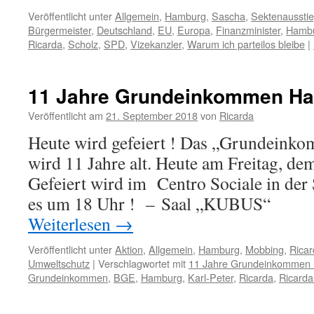
Veröffentlicht unter
Allgemein
,
Hamburg
,
Sascha
,
Sektenaussti
Bürgermeister
,
Deutschland
,
EU
,
Europa
,
Finanzminister
,
Hamb
Ricarda
,
Scholz
,
SPD
,
Vizekanzler
,
Warum ich parteilos bleibe
|
11 Jahre Grundeinkommen H
Veröffentlicht am
21. September 2018
von
Ricarda
Heute wird gefeiert ! Das „Grundei
wird 11 Jahre alt. Heute am Freitag, d
Gefeiert wird im Centro Sociale in der 
es um 18 Uhr ! – Saal „KUBUS“ (
Weiterlesen
→
Veröffentlicht unter
Aktion
,
Allgemein
,
Hamburg
,
Mobbing
,
Ricar
Umweltschutz
|
Verschlagwortet mit
11 Jahre Grundeinkommen
Grundeinkommen
,
BGE
,
Hamburg
,
Karl-Peter
,
Ricarda
,
Ricarda