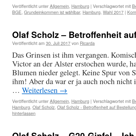
Veröffentlicht unter
Allgemein
,
Hamburg
|
Verschlagwortet mit
B
BGE
,
Grundeinkommen ist wählbar
,
Hamburg
,
Wahl 2017
|
Komm
Olaf Scholz – Betroffenheit au
Veröffentlicht am
30. Juli 2017
von
Ricarda
Das Grinsen ist ihm vergangen. Komisch
Victor an der Alster erstochen wurde, 
Blumen nieder gelegt. Keine Spur von 
ihm! Aber da war er ja auch noch nic
…
Weiterlesen
→
Veröffentlicht unter
Allgemein
,
Hamburg
|
Verschlagwortet mit
Be
Hamburg
,
Olaf Scholz
,
Olaf Scholz - Betroffenheit auf Bestellun
hinterlassen
Olaf Scholz – G20-Gipfel – Ich