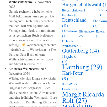
Weihnachtsbaum?
3. November
Bürgerschaftswahl
(1
2025
Car2G
Bürgerschaftswahl
Gerade rechtzeitig habe ich eine
(3)
Hamburg
(2)
Mail bekommen. Anregungen für
Deutschland
Die Grü
ein eigenes Buch. Ich übernehme
(8)
mal den Text von Epubli: Die
(3)
Festtage sind ideal, um mit einem
Diekmoor
Elektroauto
Europa
selbstgemachten Buch bleibende
(3)
(2)
(2)
Freude zu schenken. Inspiration
Fröhliche
gefällig ?
Weihnachtsgeschichte
Weihnachten
(2)
Guttenberg
(14)
– festlich & … Weiterlesen → Der
Beitrag Dein Buch unterm
Hajduk
Weihnachtsbaum? erschien zuerst
(5)
auf Margit Ricarda Rolf.
Hamburg
(29)
Ein neues Weihnachtslied
5.
Karl-Peter
Dezember 2024
(9)
Witzig, wie sich Dinge entwickeln.
Wir wollen aber bitte dennoch das
Karl-Peter
Original nicht vergessen: Euch
Grube
(3)
Margit Ricarda
allen eine eine schöne Adventszeit
und eine fröhliche Weihnacht. Eure
Rolf
(27)
Ricarda . . : Der Beitrag Ein neues
Merkel
(19)
Weihnachtslied erschien zuerst auf