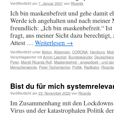
Veröffentlicht am
7. Januar 2021
von
Ricarda
Ich bin maskenbefreit und gehe damit e
Werde ich angehalten und nach meiner M
freundlich: „Ich bin maskenbefreit.“ Ist
fragt, aus meiner Sicht dazu berechtigt, 
Attest …
Weiterlesen
→
Veröffentlicht unter
Aktion
,
Allgemein
,
CORONA
,
Hamburg
,
Mob
Verschlagwortet mit
Armin Laschet
,
Bundeskanzler
,
Deutschland
Peter
,
Margit Ricarda Rolf
,
Maskenbefreit - angepöbelt - und da
Menschenwürde
,
Peter Tschentscher
,
Politik
,
Radikator
,
Ricarda
Bist du für mich systemreleva
Veröffentlicht am
23. November 2020
von
Ricarda
Im Zusammenhang mit den Lockdowns 
Virus und der katastrophalen Politik d