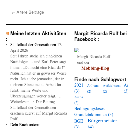
←
Ältere Beiträge
Meine letzten Aktivitäten
Margit Ricarda Rolf bei
:
Facebook :
Staffellauf der Generationen
17.
April 2026
Seit Jahren suche ich eine/einen
Margit Ricarda Rolf
Nachfolger … und Karl-Peter sagt
und der
immer. „Du sucht eine Ricarda !“
Mobbing-Blog
Natürlich hat er in gewisser Weise
Finde nach Schlagwort 
recht. Ich suche jemanden, der in
meinem Sinne meine Arbeit fort
2021
A
Ahlhaus
Aufsichtsrat
führt, meine Werte und
(3)
(3
(2)
(2)
Überzeugungen weiter trägt. …
Autos
Weiterlesen → Der Beitrag
(2)
Staffellauf der Generationen
Bedingungsloses
erschien zuerst auf Margit Ricarda
Grundeinkommen
(3)
Rolf.
Bürgermeister
BGE
Dein Buch unterm
(4)
(3)