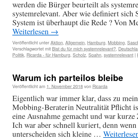
werden die Bürger beurteilt als systemre
systemrelevant. Aber wie definiert sic
System ist überhaupt die Rede ? Von M
Weiterlesen
→
Veröffentlicht unter
Aktion
,
Allgemein
,
Hamburg
,
Mobbing
,
Sasc
Verschlagwortet mit
Bist du für mich systemrelevant?
,
Deutschl
Politik
,
Ricarda - für Hamburg
,
Scholz
,
Spahn
,
systemrelevant
|
Warum ich parteilos bleibe
Veröffentlicht am
1. November 2018
von
Ricarda
Eigentlich war immer klar, dass zu mein
Mobbing-Beraterin Neutralität Pflicht i
eine Ausnahme gemacht und war kurze Z
Ich war aber schnell kuriert, denn wenn
unterscheiden sich kleine …
Weiterlese