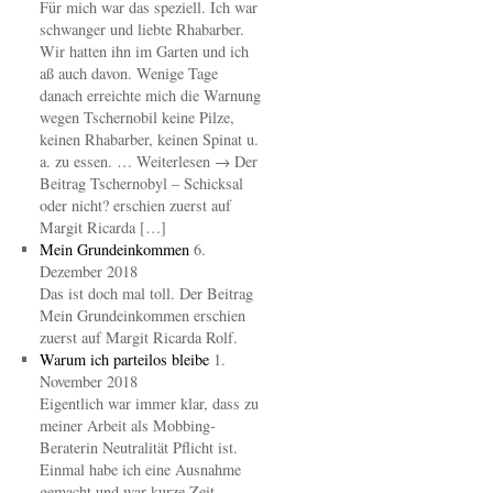
Für mich war das speziell. Ich war
schwanger und liebte Rhabarber.
Wir hatten ihn im Garten und ich
aß auch davon. Wenige Tage
danach erreichte mich die Warnung
wegen Tschernobil keine Pilze,
keinen Rhabarber, keinen Spinat u.
a. zu essen. … Weiterlesen → Der
Beitrag Tschernobyl – Schicksal
oder nicht? erschien zuerst auf
Margit Ricarda […]
Mein Grundeinkommen
6.
Dezember 2018
Das ist doch mal toll. Der Beitrag
Mein Grundeinkommen erschien
zuerst auf Margit Ricarda Rolf.
Warum ich parteilos bleibe
1.
November 2018
Eigentlich war immer klar, dass zu
meiner Arbeit als Mobbing-
Beraterin Neutralität Pflicht ist.
Einmal habe ich eine Ausnahme
gemacht und war kurze Zeit