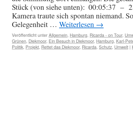
Stück (von siehe unten): 00:05:37 – 2
Kamera traute sich spontan niemand. So
Gelegenheit …
Weiterlesen
→
Veröffentlicht unter
Allgemein
,
Hamburg
,
Ricarda - on Tour
,
Umw
Grünen
,
Diekmoor
,
Ein Besuch in Diekmoor
,
Hamburg
,
Karl-Pet
Politik
,
Projekt
,
Rettet das Diekmoor
,
Ricarda
,
Schutz
,
Umwelt
|