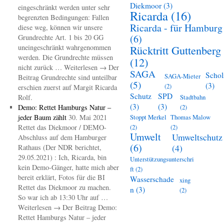
Diekmoor
(3)
eingeschränkt werden unter sehr
Ricarda
(16)
begrenzten Bedingungen: Fallen
Ricarda - für Hamburg
diese weg, können wir unsere
(6)
Grundrechte Art. 1 bis 20 GG
uneingeschränkt wahrgenommen
Rücktritt Guttenberg
werden. Die Grundrechte müssen
(12)
nicht zurück … Weiterlesen → Der
SAGA
Schol
SAGA-Mieter
Beitrag Grundrechte sind unteilbar
(5)
(3)
(2)
erschien zuerst auf Margit Ricarda
Schutz
SPD
Rolf.
Stadtbahn
(3)
(3)
Demo: Rettet Hamburgs Natur –
(2)
jeder Baum zählt
30. Mai 2021
Stoppt Merkel
Thomas Malow
Rettet das Diekmoor / DEMO-
(2)
(2)
Umwelt
Umweltschutz
Abschluss auf dem Hamburger
(6)
(4)
Rathaus (Der NDR berichtet,
29.05.2021) : Ich, Ricarda, bin
Unterstützungsunterschri
kein Demo-Gänger, hatte mich aber
ft
(2)
bereit erklärt, Fotos für die BI
Wasserschade
xing
Rettet das Diekmoor zu machen.
n
(3)
(2)
So war ich ab 13:30 Uhr auf …
Weiterlesen → Der Beitrag Demo:
Rettet Hamburgs Natur – jeder