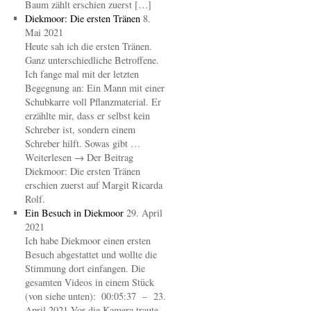
Baum zählt erschien zuerst […]
Diekmoor: Die ersten Tränen
8.
Mai 2021
Heute sah ich die ersten Tränen.
Ganz unterschiedliche Betroffene.
Ich fange mal mit der letzten
Begegnung an: Ein Mann mit einer
Schubkarre voll Pflanzmaterial. Er
erzählte mir, dass er selbst kein
Schreber ist, sondern einem
Schreber hilft. Sowas gibt …
Weiterlesen → Der Beitrag
Diekmoor: Die ersten Tränen
erschien zuerst auf Margit Ricarda
Rolf.
Ein Besuch in Diekmoor
29. April
2021
Ich habe Diekmoor einen ersten
Besuch abgestattet und wollte die
Stimmung dort einfangen. Die
gesamten Videos in einem Stück
(von siehe unten): 00:05:37 – 23.
April 2021 Vor die Kamera traute