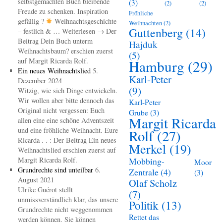
selbstgemachten Buch bleibende
(3)
(2)
(2)
Freude zu schenken. Inspiration
Fröhliche
gefällig ?
Weihnachtsgeschichte
Weihnachten
(2)
Guttenberg
(14)
– festlich & … Weiterlesen → Der
Beitrag Dein Buch unterm
Hajduk
Weihnachtsbaum? erschien zuerst
(5)
auf Margit Ricarda Rolf.
Hamburg
(29)
Ein neues Weihnachtslied
5.
Karl-Peter
Dezember 2024
(9)
Witzig, wie sich Dinge entwickeln.
Wir wollen aber bitte dennoch das
Karl-Peter
Original nicht vergessen: Euch
Grube
(3)
Margit Ricarda
allen eine eine schöne Adventszeit
und eine fröhliche Weihnacht. Eure
Rolf
(27)
Ricarda . . : Der Beitrag Ein neues
Merkel
(19)
Weihnachtslied erschien zuerst auf
Margit Ricarda Rolf.
Mobbing-
Moor
Grundrechte sind unteilbar
6.
Zentrale
(4)
(3)
August 2021
Olaf Scholz
Ulrike Guérot stellt
(7)
unmissverständlich klar, das unsere
Politik
(13)
Grundrechte nicht weggenommen
Rettet das
werden können. Sie können