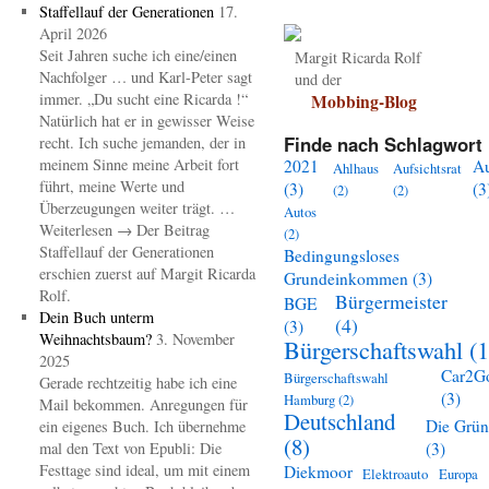
Staffellauf der Generationen
17.
April 2026
Seit Jahren suche ich eine/einen
Margit Ricarda Rolf
Nachfolger … und Karl-Peter sagt
und der
immer. „Du sucht eine Ricarda !“
Mobbing-Blog
Natürlich hat er in gewisser Weise
Finde nach Schlagwort 
recht. Ich suche jemanden, der in
meinem Sinne meine Arbeit fort
2021
A
Ahlhaus
Aufsichtsrat
führt, meine Werte und
(3)
(3
(2)
(2)
Überzeugungen weiter trägt. …
Autos
Weiterlesen → Der Beitrag
(2)
Staffellauf der Generationen
Bedingungsloses
erschien zuerst auf Margit Ricarda
Grundeinkommen
(3)
Rolf.
Bürgermeister
BGE
Dein Buch unterm
(4)
(3)
Weihnachtsbaum?
3. November
Bürgerschaftswahl
(1
2025
Car2G
Bürgerschaftswahl
Gerade rechtzeitig habe ich eine
(3)
Hamburg
(2)
Mail bekommen. Anregungen für
Deutschland
Die Grü
ein eigenes Buch. Ich übernehme
(8)
mal den Text von Epubli: Die
(3)
Festtage sind ideal, um mit einem
Diekmoor
Elektroauto
Europa