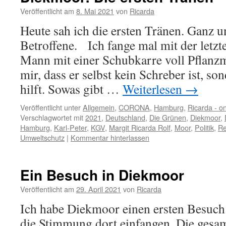
Veröffentlicht am
8. Mai 2021
von
Ricarda
Heute sah ich die ersten Tränen. Ganz u
Betroffene. Ich fange mal mit der letz
Mann mit einer Schubkarre voll Pflanzma
mir, dass er selbst kein Schreber ist, s
hilft. Sowas gibt …
Weiterlesen
→
Veröffentlicht unter
Allgemein
,
CORONA
,
Hamburg
,
Ricarda - o
Verschlagwortet mit
2021
,
Deutschland
,
Die Grünen
,
Diekmoor
,
Hamburg
,
Karl-Peter
,
KGV
,
Margit Ricarda Rolf
,
Moor
,
Politik
,
Re
Umweltschutz
|
Kommentar hinterlassen
Ein Besuch in Diekmoor
Veröffentlicht am
29. April 2021
von
Ricarda
Ich habe Diekmoor einen ersten Besuch 
die Stimmung dort einfangen. Die gesa