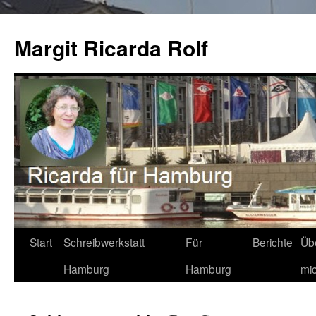
Zum
Inhalt
Margit Ricarda Rolf
springen
Start
Schreibwerkstatt
Für
Berichte
Üb
Hamburg
Hamburg
mi