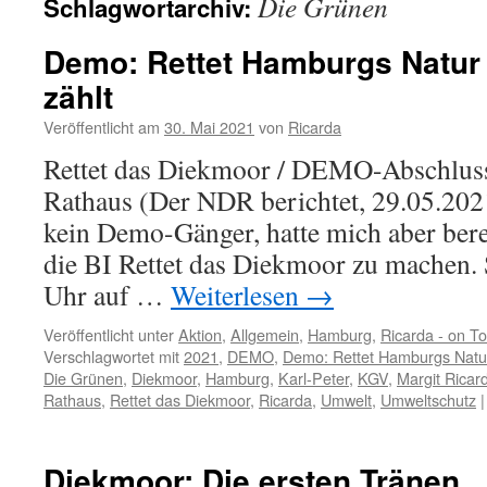
Die Grünen
Schlagwortarchiv:
Demo: Rettet Hamburgs Natur
zählt
Veröffentlicht am
30. Mai 2021
von
Ricarda
Rettet das Diekmoor / DEMO-Abschlus
Rathaus (Der NDR berichtet, 29.05.2021)
kein Demo-Gänger, hatte mich aber berei
die BI Rettet das Diekmoor zu machen. 
Uhr auf …
Weiterlesen
→
Veröffentlicht unter
Aktion
,
Allgemein
,
Hamburg
,
Ricarda - on To
Verschlagwortet mit
2021
,
DEMO
,
Demo: Rettet Hamburgs Natur
Die Grünen
,
Diekmoor
,
Hamburg
,
Karl-Peter
,
KGV
,
Margit Ricar
Rathaus
,
Rettet das Diekmoor
,
Ricarda
,
Umwelt
,
Umweltschutz
|
Diekmoor: Die ersten Tränen