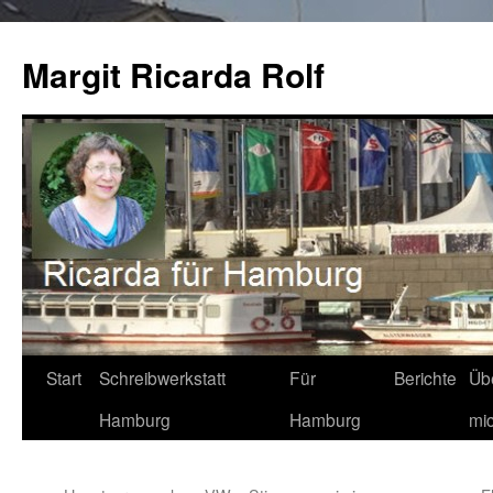
Zum
Inhalt
Margit Ricarda Rolf
springen
Start
Schreibwerkstatt
Für
Berichte
Üb
Hamburg
Hamburg
mi