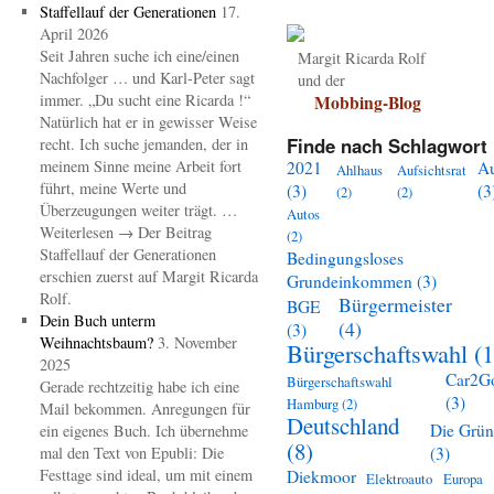
Staffellauf der Generationen
17.
April 2026
Seit Jahren suche ich eine/einen
Margit Ricarda Rolf
Nachfolger … und Karl-Peter sagt
und der
immer. „Du sucht eine Ricarda !“
Mobbing-Blog
Natürlich hat er in gewisser Weise
Finde nach Schlagwort 
recht. Ich suche jemanden, der in
meinem Sinne meine Arbeit fort
2021
A
Ahlhaus
Aufsichtsrat
führt, meine Werte und
(3)
(3
(2)
(2)
Überzeugungen weiter trägt. …
Autos
Weiterlesen → Der Beitrag
(2)
Staffellauf der Generationen
Bedingungsloses
erschien zuerst auf Margit Ricarda
Grundeinkommen
(3)
Rolf.
Bürgermeister
BGE
Dein Buch unterm
(4)
(3)
Weihnachtsbaum?
3. November
Bürgerschaftswahl
(1
2025
Car2G
Bürgerschaftswahl
Gerade rechtzeitig habe ich eine
(3)
Hamburg
(2)
Mail bekommen. Anregungen für
Deutschland
Die Grü
ein eigenes Buch. Ich übernehme
(8)
mal den Text von Epubli: Die
(3)
Festtage sind ideal, um mit einem
Diekmoor
Elektroauto
Europa