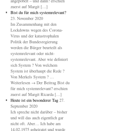
angepöbelt – und dann? erschien
zuerst auf Margit […]
Bist du für mich systemrelevant?
23. November 2020
Im Zusammenhang mit den
Lockdowns wegen des Corona-
Virus und der katastrophalen
Politik der Bundesregierung
werden die Bürger beurteilt als
systemrelevant oder nicht-
systemrelevant. Aber wie definiert
sich System ? Von welchem
System ist überhaupt die Rede ?
Von Merkels System ? …
Weiterlesen → Der Beitrag Bist du
für mich systemrelevant? erschien
zuerst auf Margit Ricarda […]
Heute ist ein besonderer Tag
27.
September 2020
Ich spreche nicht darüber – bisher
und will das auch eigentlich gar
nicht oft. Aber… Ich habe am
14.02.1975 geheiratet und wurde