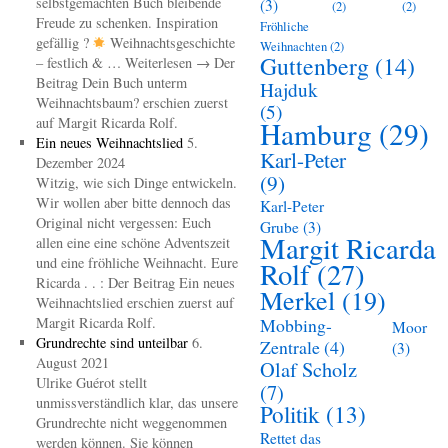
selbstgemachten Buch bleibende
(3)
(2)
(2)
Freude zu schenken. Inspiration
Fröhliche
gefällig ?
Weihnachtsgeschichte
Weihnachten
(2)
Guttenberg
(14)
– festlich & … Weiterlesen → Der
Beitrag Dein Buch unterm
Hajduk
Weihnachtsbaum? erschien zuerst
(5)
auf Margit Ricarda Rolf.
Hamburg
(29)
Ein neues Weihnachtslied
5.
Karl-Peter
Dezember 2024
(9)
Witzig, wie sich Dinge entwickeln.
Wir wollen aber bitte dennoch das
Karl-Peter
Original nicht vergessen: Euch
Grube
(3)
Margit Ricarda
allen eine eine schöne Adventszeit
und eine fröhliche Weihnacht. Eure
Rolf
(27)
Ricarda . . : Der Beitrag Ein neues
Merkel
(19)
Weihnachtslied erschien zuerst auf
Margit Ricarda Rolf.
Mobbing-
Moor
Grundrechte sind unteilbar
6.
Zentrale
(4)
(3)
August 2021
Olaf Scholz
Ulrike Guérot stellt
(7)
unmissverständlich klar, das unsere
Politik
(13)
Grundrechte nicht weggenommen
Rettet das
werden können. Sie können