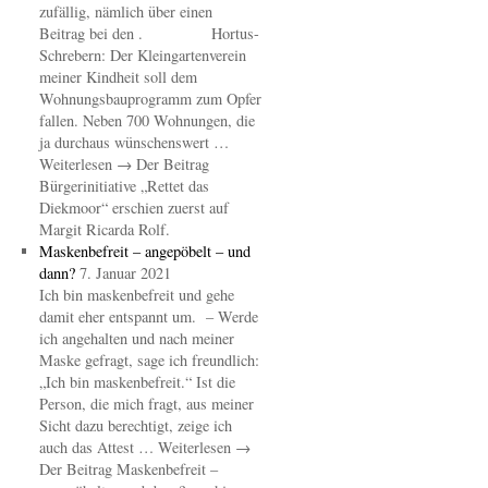
zufällig, nämlich über einen
Beitrag bei den . Hortus-
Schrebern: Der Kleingartenverein
meiner Kindheit soll dem
Wohnungsbauprogramm zum Opfer
fallen. Neben 700 Wohnungen, die
ja durchaus wünschenswert …
Weiterlesen → Der Beitrag
Bürgerinitiative „Rettet das
Diekmoor“ erschien zuerst auf
Margit Ricarda Rolf.
Maskenbefreit – angepöbelt – und
dann?
7. Januar 2021
Ich bin maskenbefreit und gehe
damit eher entspannt um. – Werde
ich angehalten und nach meiner
Maske gefragt, sage ich freundlich:
„Ich bin maskenbefreit.“ Ist die
Person, die mich fragt, aus meiner
Sicht dazu berechtigt, zeige ich
auch das Attest … Weiterlesen →
Der Beitrag Maskenbefreit –