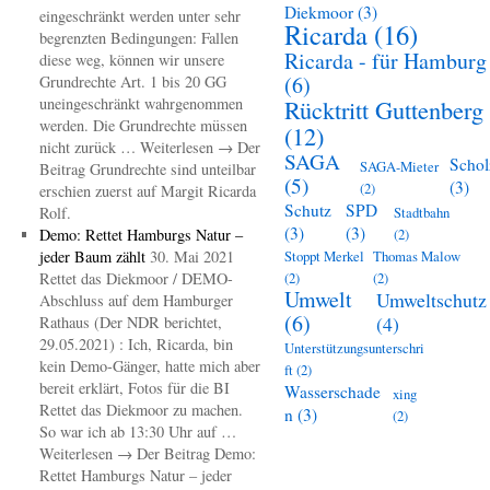
Diekmoor
(3)
eingeschränkt werden unter sehr
Ricarda
(16)
begrenzten Bedingungen: Fallen
Ricarda - für Hamburg
diese weg, können wir unsere
(6)
Grundrechte Art. 1 bis 20 GG
uneingeschränkt wahrgenommen
Rücktritt Guttenberg
werden. Die Grundrechte müssen
(12)
nicht zurück … Weiterlesen → Der
SAGA
Schol
SAGA-Mieter
Beitrag Grundrechte sind unteilbar
(5)
(3)
(2)
erschien zuerst auf Margit Ricarda
Schutz
SPD
Rolf.
Stadtbahn
(3)
(3)
Demo: Rettet Hamburgs Natur –
(2)
jeder Baum zählt
30. Mai 2021
Stoppt Merkel
Thomas Malow
Rettet das Diekmoor / DEMO-
(2)
(2)
Umwelt
Umweltschutz
Abschluss auf dem Hamburger
(6)
(4)
Rathaus (Der NDR berichtet,
29.05.2021) : Ich, Ricarda, bin
Unterstützungsunterschri
kein Demo-Gänger, hatte mich aber
ft
(2)
bereit erklärt, Fotos für die BI
Wasserschade
xing
Rettet das Diekmoor zu machen.
n
(3)
(2)
So war ich ab 13:30 Uhr auf …
Weiterlesen → Der Beitrag Demo:
Rettet Hamburgs Natur – jeder