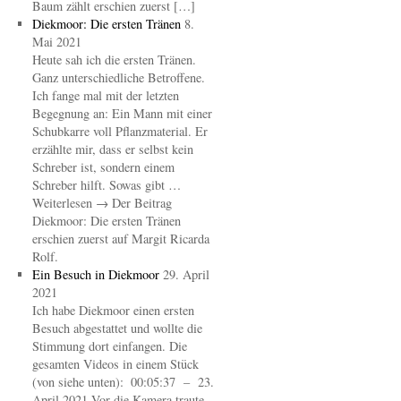
Baum zählt erschien zuerst […]
Diekmoor: Die ersten Tränen
8.
Mai 2021
Heute sah ich die ersten Tränen.
Ganz unterschiedliche Betroffene.
Ich fange mal mit der letzten
Begegnung an: Ein Mann mit einer
Schubkarre voll Pflanzmaterial. Er
erzählte mir, dass er selbst kein
Schreber ist, sondern einem
Schreber hilft. Sowas gibt …
Weiterlesen → Der Beitrag
Diekmoor: Die ersten Tränen
erschien zuerst auf Margit Ricarda
Rolf.
Ein Besuch in Diekmoor
29. April
2021
Ich habe Diekmoor einen ersten
Besuch abgestattet und wollte die
Stimmung dort einfangen. Die
gesamten Videos in einem Stück
(von siehe unten): 00:05:37 – 23.
April 2021 Vor die Kamera traute