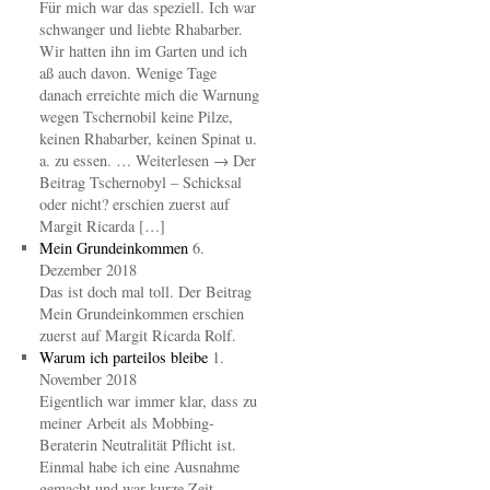
Für mich war das speziell. Ich war
schwanger und liebte Rhabarber.
Wir hatten ihn im Garten und ich
aß auch davon. Wenige Tage
danach erreichte mich die Warnung
wegen Tschernobil keine Pilze,
keinen Rhabarber, keinen Spinat u.
a. zu essen. … Weiterlesen → Der
Beitrag Tschernobyl – Schicksal
oder nicht? erschien zuerst auf
Margit Ricarda […]
Mein Grundeinkommen
6.
Dezember 2018
Das ist doch mal toll. Der Beitrag
Mein Grundeinkommen erschien
zuerst auf Margit Ricarda Rolf.
Warum ich parteilos bleibe
1.
November 2018
Eigentlich war immer klar, dass zu
meiner Arbeit als Mobbing-
Beraterin Neutralität Pflicht ist.
Einmal habe ich eine Ausnahme
gemacht und war kurze Zeit