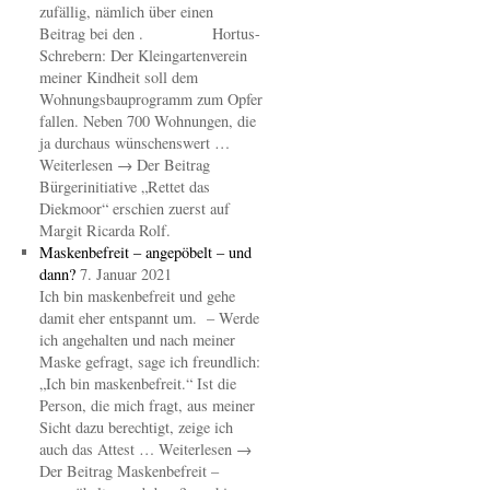
zufällig, nämlich über einen
Beitrag bei den . Hortus-
Schrebern: Der Kleingartenverein
meiner Kindheit soll dem
Wohnungsbauprogramm zum Opfer
fallen. Neben 700 Wohnungen, die
ja durchaus wünschenswert …
Weiterlesen → Der Beitrag
Bürgerinitiative „Rettet das
Diekmoor“ erschien zuerst auf
Margit Ricarda Rolf.
Maskenbefreit – angepöbelt – und
dann?
7. Januar 2021
Ich bin maskenbefreit und gehe
damit eher entspannt um. – Werde
ich angehalten und nach meiner
Maske gefragt, sage ich freundlich:
„Ich bin maskenbefreit.“ Ist die
Person, die mich fragt, aus meiner
Sicht dazu berechtigt, zeige ich
auch das Attest … Weiterlesen →
Der Beitrag Maskenbefreit –