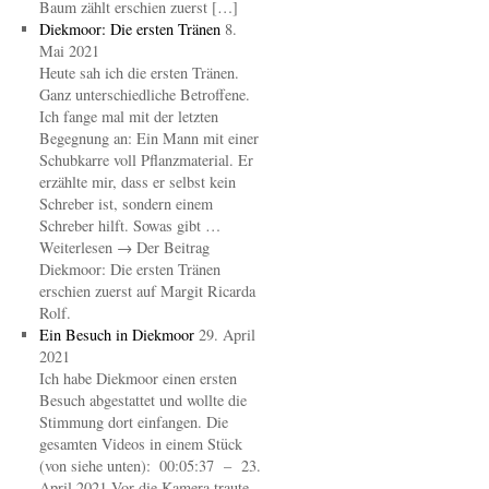
Baum zählt erschien zuerst […]
Diekmoor: Die ersten Tränen
8.
Mai 2021
Heute sah ich die ersten Tränen.
Ganz unterschiedliche Betroffene.
Ich fange mal mit der letzten
Begegnung an: Ein Mann mit einer
Schubkarre voll Pflanzmaterial. Er
erzählte mir, dass er selbst kein
Schreber ist, sondern einem
Schreber hilft. Sowas gibt …
Weiterlesen → Der Beitrag
Diekmoor: Die ersten Tränen
erschien zuerst auf Margit Ricarda
Rolf.
Ein Besuch in Diekmoor
29. April
2021
Ich habe Diekmoor einen ersten
Besuch abgestattet und wollte die
Stimmung dort einfangen. Die
gesamten Videos in einem Stück
(von siehe unten): 00:05:37 – 23.
April 2021 Vor die Kamera traute