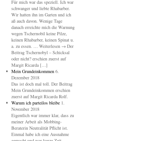
Für mich war das speziell. Ich war
schwanger und liebte Rhabarber.
Wir hatten ihn im Garten und ich
aß auch davon. Wenige Tage
danach erreichte mich die Warnung
wegen Tschernobil keine Pilze,
keinen Rhabarber, keinen Spinat u.
a. zu essen. … Weiterlesen → Der
Beitrag Tschernobyl – Schicksal
oder nicht? erschien zuerst auf
Margit Ricarda […]
Mein Grundeinkommen
6.
Dezember 2018
Das ist doch mal toll. Der Beitrag
Mein Grundeinkommen erschien
zuerst auf Margit Ricarda Rolf.
Warum ich parteilos bleibe
1.
November 2018
Eigentlich war immer klar, dass zu
meiner Arbeit als Mobbing-
Beraterin Neutralität Pflicht ist.
Einmal habe ich eine Ausnahme
gemacht und war kurze Zeit