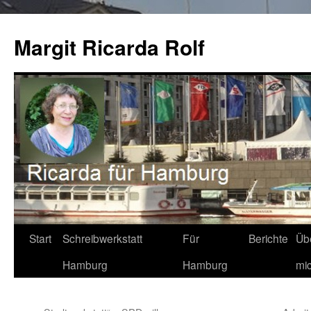
Zum
Inhalt
Margit Ricarda Rolf
springen
Start
Schreibwerkstatt
Für
Berichte
Üb
Hamburg
Hamburg
mi