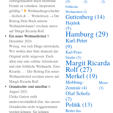
selbstgemachten Buch bleibende
(3)
(2)
(2)
Freude zu schenken. Inspiration
Fröhliche
gefällig ?
Weihnachtsgeschichte
Weihnachten
(2)
Guttenberg
(14)
– festlich & … Weiterlesen → Der
Beitrag Dein Buch unterm
Hajduk
Weihnachtsbaum? erschien zuerst
(5)
auf Margit Ricarda Rolf.
Hamburg
(29)
Ein neues Weihnachtslied
5.
Karl-Peter
Dezember 2024
(9)
Witzig, wie sich Dinge entwickeln.
Wir wollen aber bitte dennoch das
Karl-Peter
Original nicht vergessen: Euch
Grube
(3)
Margit Ricarda
allen eine eine schöne Adventszeit
und eine fröhliche Weihnacht. Eure
Rolf
(27)
Ricarda . . : Der Beitrag Ein neues
Merkel
(19)
Weihnachtslied erschien zuerst auf
Margit Ricarda Rolf.
Mobbing-
Moor
Grundrechte sind unteilbar
6.
Zentrale
(4)
(3)
August 2021
Olaf Scholz
Ulrike Guérot stellt
(7)
unmissverständlich klar, das unsere
Politik
(13)
Grundrechte nicht weggenommen
Rettet das
werden können. Sie können