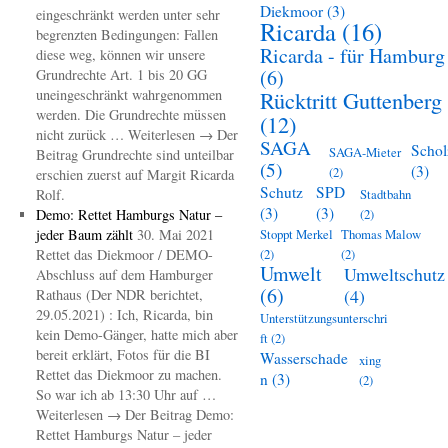
Diekmoor
(3)
eingeschränkt werden unter sehr
Ricarda
(16)
begrenzten Bedingungen: Fallen
Ricarda - für Hamburg
diese weg, können wir unsere
(6)
Grundrechte Art. 1 bis 20 GG
uneingeschränkt wahrgenommen
Rücktritt Guttenberg
werden. Die Grundrechte müssen
(12)
nicht zurück … Weiterlesen → Der
SAGA
Schol
SAGA-Mieter
Beitrag Grundrechte sind unteilbar
(5)
(3)
(2)
erschien zuerst auf Margit Ricarda
Schutz
SPD
Rolf.
Stadtbahn
(3)
(3)
Demo: Rettet Hamburgs Natur –
(2)
jeder Baum zählt
30. Mai 2021
Stoppt Merkel
Thomas Malow
Rettet das Diekmoor / DEMO-
(2)
(2)
Umwelt
Umweltschutz
Abschluss auf dem Hamburger
(6)
(4)
Rathaus (Der NDR berichtet,
29.05.2021) : Ich, Ricarda, bin
Unterstützungsunterschri
kein Demo-Gänger, hatte mich aber
ft
(2)
bereit erklärt, Fotos für die BI
Wasserschade
xing
Rettet das Diekmoor zu machen.
n
(3)
(2)
So war ich ab 13:30 Uhr auf …
Weiterlesen → Der Beitrag Demo:
Rettet Hamburgs Natur – jeder