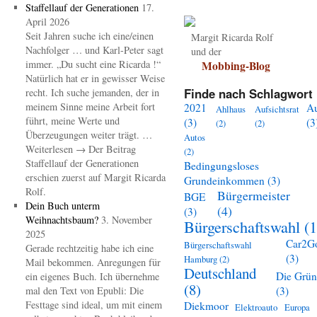
Staffellauf der Generationen
17.
April 2026
Seit Jahren suche ich eine/einen
Margit Ricarda Rolf
Nachfolger … und Karl-Peter sagt
und der
immer. „Du sucht eine Ricarda !“
Mobbing-Blog
Natürlich hat er in gewisser Weise
Finde nach Schlagwort 
recht. Ich suche jemanden, der in
meinem Sinne meine Arbeit fort
2021
A
Ahlhaus
Aufsichtsrat
führt, meine Werte und
(3)
(3
(2)
(2)
Überzeugungen weiter trägt. …
Autos
Weiterlesen → Der Beitrag
(2)
Staffellauf der Generationen
Bedingungsloses
erschien zuerst auf Margit Ricarda
Grundeinkommen
(3)
Rolf.
Bürgermeister
BGE
Dein Buch unterm
(4)
(3)
Weihnachtsbaum?
3. November
Bürgerschaftswahl
(1
2025
Car2G
Bürgerschaftswahl
Gerade rechtzeitig habe ich eine
(3)
Hamburg
(2)
Mail bekommen. Anregungen für
Deutschland
Die Grü
ein eigenes Buch. Ich übernehme
(8)
mal den Text von Epubli: Die
(3)
Festtage sind ideal, um mit einem
Diekmoor
Elektroauto
Europa