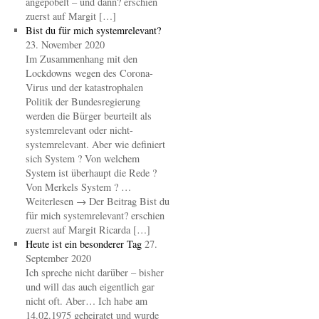
angepöbelt – und dann? erschien
zuerst auf Margit […]
Bist du für mich systemrelevant?
23. November 2020
Im Zusammenhang mit den
Lockdowns wegen des Corona-
Virus und der katastrophalen
Politik der Bundesregierung
werden die Bürger beurteilt als
systemrelevant oder nicht-
systemrelevant. Aber wie definiert
sich System ? Von welchem
System ist überhaupt die Rede ?
Von Merkels System ? …
Weiterlesen → Der Beitrag Bist du
für mich systemrelevant? erschien
zuerst auf Margit Ricarda […]
Heute ist ein besonderer Tag
27.
September 2020
Ich spreche nicht darüber – bisher
und will das auch eigentlich gar
nicht oft. Aber… Ich habe am
14.02.1975 geheiratet und wurde