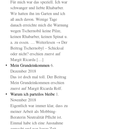
Für mich war das speziell. Ich war
schwanger und liebte Rhabarber.
Wir hatten ihn im Garten und ich
aß auch davon. Wenige Tage
danach erreichte mich die Warnung
wegen Tschernobil keine Pilze,
keinen Rhabarber, keinen Spinat u.
a. zu essen. … Weiterlesen → Der
Beitrag Tschernobyl – Schicksal
oder nicht? erschien zuerst auf
Margit Ricarda […]
Mein Grundeinkommen
6.
Dezember 2018
Das ist doch mal toll. Der Beitrag
Mein Grundeinkommen erschien
zuerst auf Margit Ricarda Rolf.
Warum ich parteilos bleibe
1.
November 2018
Eigentlich war immer klar, dass zu
meiner Arbeit als Mobbing-
Beraterin Neutralität Pflicht ist.
Einmal habe ich eine Ausnahme
gemacht und war kurze Zeit