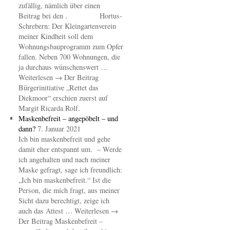
zufällig, nämlich über einen
Beitrag bei den . Hortus-
Schrebern: Der Kleingartenverein
meiner Kindheit soll dem
Wohnungsbauprogramm zum Opfer
fallen. Neben 700 Wohnungen, die
ja durchaus wünschenswert …
Weiterlesen → Der Beitrag
Bürgerinitiative „Rettet das
Diekmoor“ erschien zuerst auf
Margit Ricarda Rolf.
Maskenbefreit – angepöbelt – und
dann?
7. Januar 2021
Ich bin maskenbefreit und gehe
damit eher entspannt um. – Werde
ich angehalten und nach meiner
Maske gefragt, sage ich freundlich:
„Ich bin maskenbefreit.“ Ist die
Person, die mich fragt, aus meiner
Sicht dazu berechtigt, zeige ich
auch das Attest … Weiterlesen →
Der Beitrag Maskenbefreit –