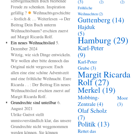
selbstgemachten Buch bleibende
(3)
(2)
(2)
Freude zu schenken. Inspiration
Fröhliche
gefällig ?
Weihnachtsgeschichte
Weihnachten
(2)
Guttenberg
(14)
– festlich & … Weiterlesen → Der
Beitrag Dein Buch unterm
Hajduk
Weihnachtsbaum? erschien zuerst
(5)
auf Margit Ricarda Rolf.
Hamburg
(29)
Ein neues Weihnachtslied
5.
Karl-Peter
Dezember 2024
(9)
Witzig, wie sich Dinge entwickeln.
Wir wollen aber bitte dennoch das
Karl-Peter
Original nicht vergessen: Euch
Grube
(3)
Margit Ricarda
allen eine eine schöne Adventszeit
und eine fröhliche Weihnacht. Eure
Rolf
(27)
Ricarda . . : Der Beitrag Ein neues
Merkel
(19)
Weihnachtslied erschien zuerst auf
Margit Ricarda Rolf.
Mobbing-
Moor
Grundrechte sind unteilbar
6.
Zentrale
(4)
(3)
August 2021
Olaf Scholz
Ulrike Guérot stellt
(7)
unmissverständlich klar, das unsere
Politik
(13)
Grundrechte nicht weggenommen
Rettet das
werden können. Sie können