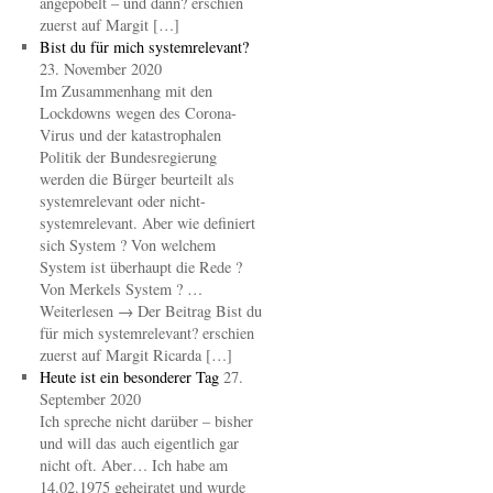
angepöbelt – und dann? erschien
zuerst auf Margit […]
Bist du für mich systemrelevant?
23. November 2020
Im Zusammenhang mit den
Lockdowns wegen des Corona-
Virus und der katastrophalen
Politik der Bundesregierung
werden die Bürger beurteilt als
systemrelevant oder nicht-
systemrelevant. Aber wie definiert
sich System ? Von welchem
System ist überhaupt die Rede ?
Von Merkels System ? …
Weiterlesen → Der Beitrag Bist du
für mich systemrelevant? erschien
zuerst auf Margit Ricarda […]
Heute ist ein besonderer Tag
27.
September 2020
Ich spreche nicht darüber – bisher
und will das auch eigentlich gar
nicht oft. Aber… Ich habe am
14.02.1975 geheiratet und wurde