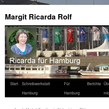
Zum
Inhalt
Margit Ricarda Rolf
springen
Start
Schreibwerkstatt
Für
Berichte
Üb
Hamburg
Hamburg
mi