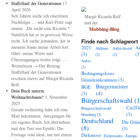
Staffellauf der Generationen
17.
April 2026
Seit Jahren suche ich eine/einen
Margit Ricarda Rolf
Nachfolger … und Karl-Peter sagt
und der
immer. „Du sucht eine Ricarda !“
Mobbing-Blog
Natürlich hat er in gewisser Weise
Finde nach Schlagwort 
recht. Ich suche jemanden, der in
meinem Sinne meine Arbeit fort
2021
A
Ahlhaus
Aufsichtsrat
führt, meine Werte und
(3)
(3
(2)
(2)
Überzeugungen weiter trägt. …
Autos
Weiterlesen → Der Beitrag
(2)
Staffellauf der Generationen
Bedingungsloses
erschien zuerst auf Margit Ricarda
Grundeinkommen
(3)
Rolf.
Bürgermeister
BGE
Dein Buch unterm
(4)
(3)
Weihnachtsbaum?
3. November
Bürgerschaftswahl
(1
2025
Car2G
Bürgerschaftswahl
Gerade rechtzeitig habe ich eine
(3)
Hamburg
(2)
Mail bekommen. Anregungen für
Deutschland
Die Grü
ein eigenes Buch. Ich übernehme
(8)
mal den Text von Epubli: Die
(3)
Festtage sind ideal, um mit einem
Diekmoor
Elektroauto
Europa