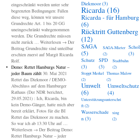
Diekmoor
(3)
eingeschränkt werden unter sehr
Ricarda
(16)
begrenzten Bedingungen: Fallen
Ricarda - für Hamburg
diese weg, können wir unsere
(6)
Grundrechte Art. 1 bis 20 GG
uneingeschränkt wahrgenommen
Rücktritt Guttenberg
werden. Die Grundrechte müssen
(12)
nicht zurück … Weiterlesen → Der
SAGA
Schol
SAGA-Mieter
Beitrag Grundrechte sind unteilbar
(5)
(3)
(2)
erschien zuerst auf Margit Ricarda
Schutz
SPD
Rolf.
Stadtbahn
(3)
(3)
Demo: Rettet Hamburgs Natur –
(2)
jeder Baum zählt
30. Mai 2021
Stoppt Merkel
Thomas Malow
Rettet das Diekmoor / DEMO-
(2)
(2)
Umwelt
Umweltschutz
Abschluss auf dem Hamburger
(6)
(4)
Rathaus (Der NDR berichtet,
29.05.2021) : Ich, Ricarda, bin
Unterstützungsunterschri
kein Demo-Gänger, hatte mich aber
ft
(2)
bereit erklärt, Fotos für die BI
Wasserschade
xing
Rettet das Diekmoor zu machen.
n
(3)
(2)
So war ich ab 13:30 Uhr auf …
Weiterlesen → Der Beitrag Demo:
Rettet Hamburgs Natur – jeder