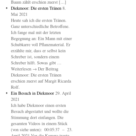
Baum zählt erschien zuerst […]
Diekmoor: Die ersten Tränen
8.
Mai 2021
Heute sah ich die ersten Tränen.
Ganz unterschiedliche Betroffene.
Ich fange mal mit der letzten
Begegnung an: Ein Mann mit einer
Schubkarre voll Pflanzmaterial. Er
erzählte mir, dass er selbst kein
Schreber ist, sondern einem
Schreber hilft. Sowas gibt …
Weiterlesen → Der Beitrag
Diekmoor: Die ersten Tränen
erschien zuerst auf Margit Ricarda
Rolf.
Ein Besuch in Diekmoor
29. April
2021
Ich habe Diekmoor einen ersten
Besuch abgestattet und wollte die
Stimmung dort einfangen. Die
gesamten Videos in einem Stück
(von siehe unten): 00:05:37 – 23.
April 2021 Vor die Kamera traute