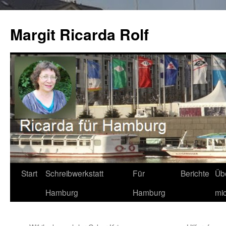
Zum
Inhalt
Margit Ricarda Rolf
springen
Start
Schreibwerkstatt
Für
Berichte
Üb
Hamburg
Hamburg
mi