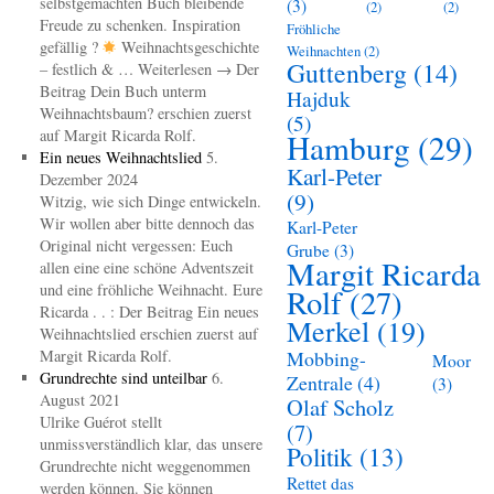
selbstgemachten Buch bleibende
(3)
(2)
(2)
Freude zu schenken. Inspiration
Fröhliche
gefällig ?
Weihnachtsgeschichte
Weihnachten
(2)
Guttenberg
(14)
– festlich & … Weiterlesen → Der
Beitrag Dein Buch unterm
Hajduk
Weihnachtsbaum? erschien zuerst
(5)
auf Margit Ricarda Rolf.
Hamburg
(29)
Ein neues Weihnachtslied
5.
Karl-Peter
Dezember 2024
(9)
Witzig, wie sich Dinge entwickeln.
Wir wollen aber bitte dennoch das
Karl-Peter
Original nicht vergessen: Euch
Grube
(3)
Margit Ricarda
allen eine eine schöne Adventszeit
und eine fröhliche Weihnacht. Eure
Rolf
(27)
Ricarda . . : Der Beitrag Ein neues
Merkel
(19)
Weihnachtslied erschien zuerst auf
Margit Ricarda Rolf.
Mobbing-
Moor
Grundrechte sind unteilbar
6.
Zentrale
(4)
(3)
August 2021
Olaf Scholz
Ulrike Guérot stellt
(7)
unmissverständlich klar, das unsere
Politik
(13)
Grundrechte nicht weggenommen
Rettet das
werden können. Sie können