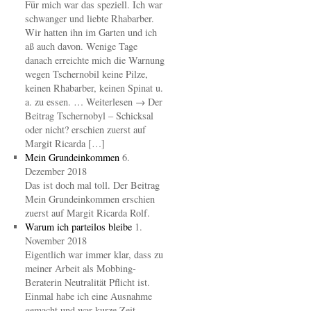
Für mich war das speziell. Ich war
schwanger und liebte Rhabarber.
Wir hatten ihn im Garten und ich
aß auch davon. Wenige Tage
danach erreichte mich die Warnung
wegen Tschernobil keine Pilze,
keinen Rhabarber, keinen Spinat u.
a. zu essen. … Weiterlesen → Der
Beitrag Tschernobyl – Schicksal
oder nicht? erschien zuerst auf
Margit Ricarda […]
Mein Grundeinkommen
6.
Dezember 2018
Das ist doch mal toll. Der Beitrag
Mein Grundeinkommen erschien
zuerst auf Margit Ricarda Rolf.
Warum ich parteilos bleibe
1.
November 2018
Eigentlich war immer klar, dass zu
meiner Arbeit als Mobbing-
Beraterin Neutralität Pflicht ist.
Einmal habe ich eine Ausnahme
gemacht und war kurze Zeit