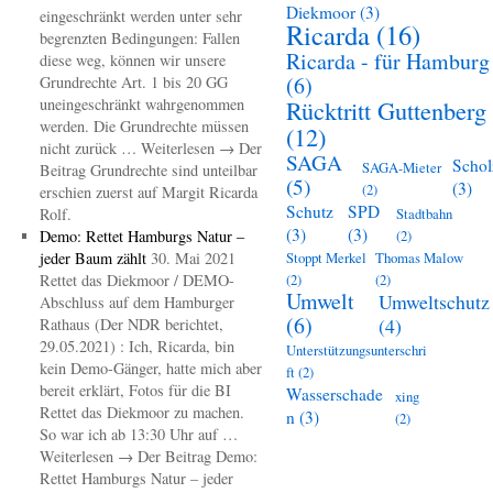
Diekmoor
(3)
eingeschränkt werden unter sehr
Ricarda
(16)
begrenzten Bedingungen: Fallen
Ricarda - für Hamburg
diese weg, können wir unsere
(6)
Grundrechte Art. 1 bis 20 GG
uneingeschränkt wahrgenommen
Rücktritt Guttenberg
werden. Die Grundrechte müssen
(12)
nicht zurück … Weiterlesen → Der
SAGA
Schol
SAGA-Mieter
Beitrag Grundrechte sind unteilbar
(5)
(3)
(2)
erschien zuerst auf Margit Ricarda
Schutz
SPD
Rolf.
Stadtbahn
(3)
(3)
Demo: Rettet Hamburgs Natur –
(2)
jeder Baum zählt
30. Mai 2021
Stoppt Merkel
Thomas Malow
Rettet das Diekmoor / DEMO-
(2)
(2)
Umwelt
Umweltschutz
Abschluss auf dem Hamburger
(6)
(4)
Rathaus (Der NDR berichtet,
29.05.2021) : Ich, Ricarda, bin
Unterstützungsunterschri
kein Demo-Gänger, hatte mich aber
ft
(2)
bereit erklärt, Fotos für die BI
Wasserschade
xing
Rettet das Diekmoor zu machen.
n
(3)
(2)
So war ich ab 13:30 Uhr auf …
Weiterlesen → Der Beitrag Demo:
Rettet Hamburgs Natur – jeder