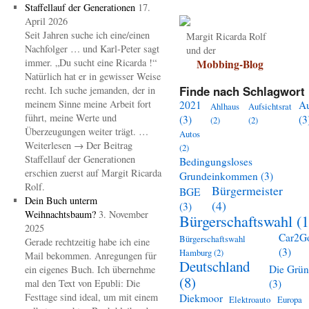
Staffellauf der Generationen
17.
April 2026
Seit Jahren suche ich eine/einen
Margit Ricarda Rolf
Nachfolger … und Karl-Peter sagt
und der
immer. „Du sucht eine Ricarda !“
Mobbing-Blog
Natürlich hat er in gewisser Weise
Finde nach Schlagwort 
recht. Ich suche jemanden, der in
meinem Sinne meine Arbeit fort
2021
A
Ahlhaus
Aufsichtsrat
führt, meine Werte und
(3)
(3
(2)
(2)
Überzeugungen weiter trägt. …
Autos
Weiterlesen → Der Beitrag
(2)
Staffellauf der Generationen
Bedingungsloses
erschien zuerst auf Margit Ricarda
Grundeinkommen
(3)
Rolf.
Bürgermeister
BGE
Dein Buch unterm
(4)
(3)
Weihnachtsbaum?
3. November
Bürgerschaftswahl
(1
2025
Car2G
Bürgerschaftswahl
Gerade rechtzeitig habe ich eine
(3)
Hamburg
(2)
Mail bekommen. Anregungen für
Deutschland
Die Grü
ein eigenes Buch. Ich übernehme
(8)
mal den Text von Epubli: Die
(3)
Festtage sind ideal, um mit einem
Diekmoor
Elektroauto
Europa