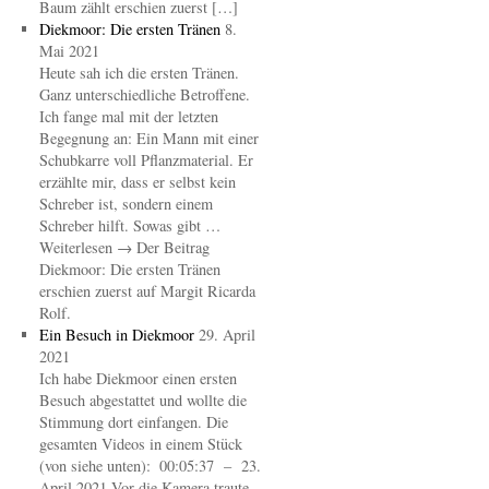
Baum zählt erschien zuerst […]
Diekmoor: Die ersten Tränen
8.
Mai 2021
Heute sah ich die ersten Tränen.
Ganz unterschiedliche Betroffene.
Ich fange mal mit der letzten
Begegnung an: Ein Mann mit einer
Schubkarre voll Pflanzmaterial. Er
erzählte mir, dass er selbst kein
Schreber ist, sondern einem
Schreber hilft. Sowas gibt …
Weiterlesen → Der Beitrag
Diekmoor: Die ersten Tränen
erschien zuerst auf Margit Ricarda
Rolf.
Ein Besuch in Diekmoor
29. April
2021
Ich habe Diekmoor einen ersten
Besuch abgestattet und wollte die
Stimmung dort einfangen. Die
gesamten Videos in einem Stück
(von siehe unten): 00:05:37 – 23.
April 2021 Vor die Kamera traute