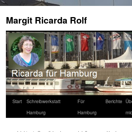
Zum
Inhalt
Margit Ricarda Rolf
springen
Start
Schreibwerkstatt
Für
Berichte
Üb
Hamburg
Hamburg
mi