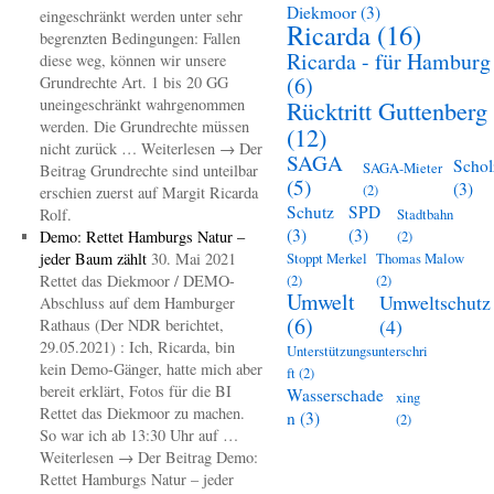
Diekmoor
(3)
eingeschränkt werden unter sehr
Ricarda
(16)
begrenzten Bedingungen: Fallen
Ricarda - für Hamburg
diese weg, können wir unsere
(6)
Grundrechte Art. 1 bis 20 GG
uneingeschränkt wahrgenommen
Rücktritt Guttenberg
werden. Die Grundrechte müssen
(12)
nicht zurück … Weiterlesen → Der
SAGA
Schol
SAGA-Mieter
Beitrag Grundrechte sind unteilbar
(5)
(3)
(2)
erschien zuerst auf Margit Ricarda
Schutz
SPD
Rolf.
Stadtbahn
(3)
(3)
Demo: Rettet Hamburgs Natur –
(2)
jeder Baum zählt
30. Mai 2021
Stoppt Merkel
Thomas Malow
Rettet das Diekmoor / DEMO-
(2)
(2)
Umwelt
Umweltschutz
Abschluss auf dem Hamburger
(6)
(4)
Rathaus (Der NDR berichtet,
29.05.2021) : Ich, Ricarda, bin
Unterstützungsunterschri
kein Demo-Gänger, hatte mich aber
ft
(2)
bereit erklärt, Fotos für die BI
Wasserschade
xing
Rettet das Diekmoor zu machen.
n
(3)
(2)
So war ich ab 13:30 Uhr auf …
Weiterlesen → Der Beitrag Demo:
Rettet Hamburgs Natur – jeder