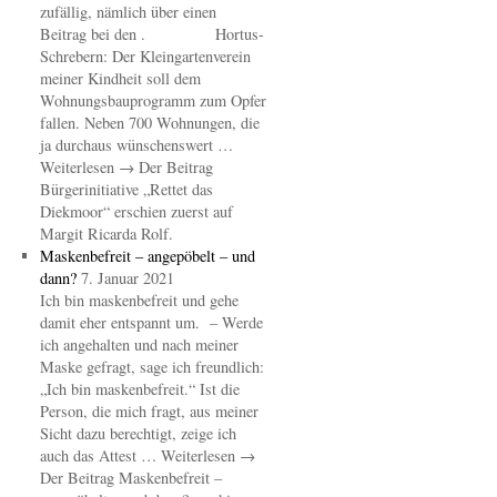
zufällig, nämlich über einen
Beitrag bei den . Hortus-
Schrebern: Der Kleingartenverein
meiner Kindheit soll dem
Wohnungsbauprogramm zum Opfer
fallen. Neben 700 Wohnungen, die
ja durchaus wünschenswert …
Weiterlesen → Der Beitrag
Bürgerinitiative „Rettet das
Diekmoor“ erschien zuerst auf
Margit Ricarda Rolf.
Maskenbefreit – angepöbelt – und
dann?
7. Januar 2021
Ich bin maskenbefreit und gehe
damit eher entspannt um. – Werde
ich angehalten und nach meiner
Maske gefragt, sage ich freundlich:
„Ich bin maskenbefreit.“ Ist die
Person, die mich fragt, aus meiner
Sicht dazu berechtigt, zeige ich
auch das Attest … Weiterlesen →
Der Beitrag Maskenbefreit –