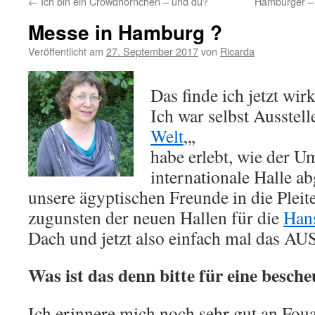
←
Ich bin ein Crowdhörnchen – und du?
Hamburger – 
Messe in Hamburg ?
Veröffentlicht am
27. September 2017
von
Ricarda
Das finde ich jetzt wirk
Ich war selbst Ausstell
Welt
„,
habe erlebt, wie der Um
internationale Halle a
unsere ägyptischen Freunde in die Pleit
zugunsten der neuen Hallen für die
Han
Dach und jetzt also einfach mal das AUS
Was ist das denn bitte für eine besche
Ich erinnere mich noch sehr gut an Fou