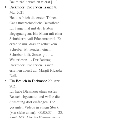
Baum zählt erschien zuerst […]
Diekmoor: Die ersten Tränen
8.
Mai 2021
Heute sah ich die ersten Tränen.
Ganz unterschiedliche Betroffene.
Ich fange mal mit der letzten
Begegnung an: Ein Mann mit einer
Schubkarre voll Pflanzmaterial. Er
erzählte mir, dass er selbst kein
Schreber ist, sondern einem
Schreber hilft. Sowas gibt …
Weiterlesen → Der Beitrag
Diekmoor: Die ersten Tränen
erschien zuerst auf Margit Ricarda
Rolf.
Ein Besuch in Diekmoor
29. April
2021
Ich habe Diekmoor einen ersten
Besuch abgestattet und wollte die
Stimmung dort einfangen. Die
gesamten Videos in einem Stück
(von siehe unten): 00:05:37 – 23.
April 2021 Vor die Kamera traute