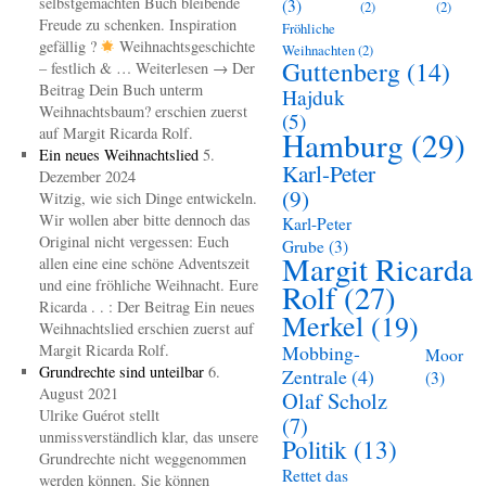
selbstgemachten Buch bleibende
(3)
(2)
(2)
Freude zu schenken. Inspiration
Fröhliche
gefällig ?
Weihnachtsgeschichte
Weihnachten
(2)
Guttenberg
(14)
– festlich & … Weiterlesen → Der
Beitrag Dein Buch unterm
Hajduk
Weihnachtsbaum? erschien zuerst
(5)
auf Margit Ricarda Rolf.
Hamburg
(29)
Ein neues Weihnachtslied
5.
Karl-Peter
Dezember 2024
(9)
Witzig, wie sich Dinge entwickeln.
Wir wollen aber bitte dennoch das
Karl-Peter
Original nicht vergessen: Euch
Grube
(3)
Margit Ricarda
allen eine eine schöne Adventszeit
und eine fröhliche Weihnacht. Eure
Rolf
(27)
Ricarda . . : Der Beitrag Ein neues
Merkel
(19)
Weihnachtslied erschien zuerst auf
Margit Ricarda Rolf.
Mobbing-
Moor
Grundrechte sind unteilbar
6.
Zentrale
(4)
(3)
August 2021
Olaf Scholz
Ulrike Guérot stellt
(7)
unmissverständlich klar, das unsere
Politik
(13)
Grundrechte nicht weggenommen
Rettet das
werden können. Sie können