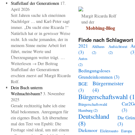
Staffellauf der Generationen
17.
April 2026
Seit Jahren suche ich eine/einen
Margit Ricarda Rolf
Nachfolger … und Karl-Peter sagt
und der
immer. „Du sucht eine Ricarda !“
Mobbing-Blog
Natürlich hat er in gewisser Weise
Finde nach Schlagwort 
recht. Ich suche jemanden, der in
meinem Sinne meine Arbeit fort
2021
A
Ahlhaus
Aufsichtsrat
führt, meine Werte und
(3)
(3
(2)
(2)
Überzeugungen weiter trägt. …
Autos
Weiterlesen → Der Beitrag
(2)
Staffellauf der Generationen
Bedingungsloses
erschien zuerst auf Margit Ricarda
Grundeinkommen
(3)
Rolf.
Bürgermeister
BGE
Dein Buch unterm
(4)
(3)
Weihnachtsbaum?
3. November
Bürgerschaftswahl
(1
2025
Car2G
Bürgerschaftswahl
Gerade rechtzeitig habe ich eine
(3)
Hamburg
(2)
Mail bekommen. Anregungen für
Deutschland
Die Grü
ein eigenes Buch. Ich übernehme
(8)
mal den Text von Epubli: Die
(3)
Festtage sind ideal, um mit einem
Diekmoor
Elektroauto
Europa