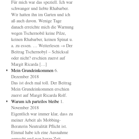
Für mich war das speziell. Ich war
schwanger und liebte Rhabarber.
Wir hatten ihn im Garten und ich
aß auch davon. Wenige Tage
danach erreichte mich die Warnung
wegen Tschernobil keine Pilze,
keinen Rhabarber, keinen Spinat u.
a. zu essen. … Weiterlesen → Der
Beitrag Tschernobyl – Schicksal
oder nicht? erschien zuerst auf
Margit Ricarda […]
Mein Grundeinkommen
6.
Dezember 2018
Das ist doch mal toll. Der Beitrag
Mein Grundeinkommen erschien
zuerst auf Margit Ricarda Rolf.
Warum ich parteilos bleibe
1.
November 2018
Eigentlich war immer klar, dass zu
meiner Arbeit als Mobbing-
Beraterin Neutralität Pflicht ist.
Einmal habe ich eine Ausnahme
gemacht und war kurze Zeit