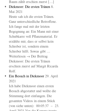
Baum zählt erschien zuerst […]
Diekmoor: Die ersten Tränen
8.
Mai 2021
Heute sah ich die ersten Tränen.
Ganz unterschiedliche Betroffene.
Ich fange mal mit der letzten
Begegnung an: Ein Mann mit einer
Schubkarre voll Pflanzmaterial. Er
erzählte mir, dass er selbst kein
Schreber ist, sondern einem
Schreber hilft. Sowas gibt …
Weiterlesen → Der Beitrag
Diekmoor: Die ersten Tränen
erschien zuerst auf Margit Ricarda
Rolf.
Ein Besuch in Diekmoor
29. April
2021
Ich habe Diekmoor einen ersten
Besuch abgestattet und wollte die
Stimmung dort einfangen. Die
gesamten Videos in einem Stück
(von siehe unten): 00:05:37 – 23.
April 2021 Vor die Kamera traute