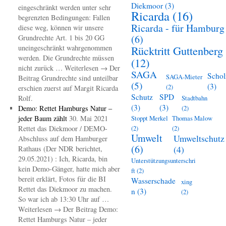
Diekmoor
(3)
eingeschränkt werden unter sehr
Ricarda
(16)
begrenzten Bedingungen: Fallen
Ricarda - für Hamburg
diese weg, können wir unsere
(6)
Grundrechte Art. 1 bis 20 GG
uneingeschränkt wahrgenommen
Rücktritt Guttenberg
werden. Die Grundrechte müssen
(12)
nicht zurück … Weiterlesen → Der
SAGA
Schol
SAGA-Mieter
Beitrag Grundrechte sind unteilbar
(5)
(3)
(2)
erschien zuerst auf Margit Ricarda
Schutz
SPD
Rolf.
Stadtbahn
(3)
(3)
Demo: Rettet Hamburgs Natur –
(2)
jeder Baum zählt
30. Mai 2021
Stoppt Merkel
Thomas Malow
Rettet das Diekmoor / DEMO-
(2)
(2)
Umwelt
Umweltschutz
Abschluss auf dem Hamburger
(6)
(4)
Rathaus (Der NDR berichtet,
29.05.2021) : Ich, Ricarda, bin
Unterstützungsunterschri
kein Demo-Gänger, hatte mich aber
ft
(2)
bereit erklärt, Fotos für die BI
Wasserschade
xing
Rettet das Diekmoor zu machen.
n
(3)
(2)
So war ich ab 13:30 Uhr auf …
Weiterlesen → Der Beitrag Demo:
Rettet Hamburgs Natur – jeder