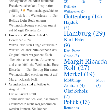
selbstgemachten Buch bleibende
(3)
(2)
(2)
Freude zu schenken. Inspiration
Fröhliche
gefällig ?
Weihnachtsgeschichte
Weihnachten
(2)
Guttenberg
(14)
– festlich & … Weiterlesen → Der
Beitrag Dein Buch unterm
Hajduk
Weihnachtsbaum? erschien zuerst
(5)
auf Margit Ricarda Rolf.
Hamburg
(29)
Ein neues Weihnachtslied
5.
Karl-Peter
Dezember 2024
(9)
Witzig, wie sich Dinge entwickeln.
Wir wollen aber bitte dennoch das
Karl-Peter
Original nicht vergessen: Euch
Grube
(3)
Margit Ricarda
allen eine eine schöne Adventszeit
und eine fröhliche Weihnacht. Eure
Rolf
(27)
Ricarda . . : Der Beitrag Ein neues
Merkel
(19)
Weihnachtslied erschien zuerst auf
Margit Ricarda Rolf.
Mobbing-
Moor
Grundrechte sind unteilbar
6.
Zentrale
(4)
(3)
August 2021
Olaf Scholz
Ulrike Guérot stellt
(7)
unmissverständlich klar, das unsere
Politik
(13)
Grundrechte nicht weggenommen
Rettet das
werden können. Sie können