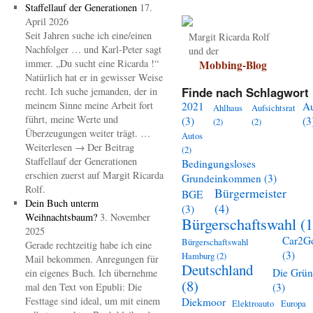
Staffellauf der Generationen
17.
April 2026
Seit Jahren suche ich eine/einen
Margit Ricarda Rolf
Nachfolger … und Karl-Peter sagt
und der
immer. „Du sucht eine Ricarda !“
Mobbing-Blog
Natürlich hat er in gewisser Weise
Finde nach Schlagwort 
recht. Ich suche jemanden, der in
meinem Sinne meine Arbeit fort
2021
A
Ahlhaus
Aufsichtsrat
führt, meine Werte und
(3)
(3
(2)
(2)
Überzeugungen weiter trägt. …
Autos
Weiterlesen → Der Beitrag
(2)
Staffellauf der Generationen
Bedingungsloses
erschien zuerst auf Margit Ricarda
Grundeinkommen
(3)
Rolf.
Bürgermeister
BGE
Dein Buch unterm
(4)
(3)
Weihnachtsbaum?
3. November
Bürgerschaftswahl
(1
2025
Car2G
Bürgerschaftswahl
Gerade rechtzeitig habe ich eine
(3)
Hamburg
(2)
Mail bekommen. Anregungen für
Deutschland
Die Grü
ein eigenes Buch. Ich übernehme
(8)
mal den Text von Epubli: Die
(3)
Festtage sind ideal, um mit einem
Diekmoor
Elektroauto
Europa