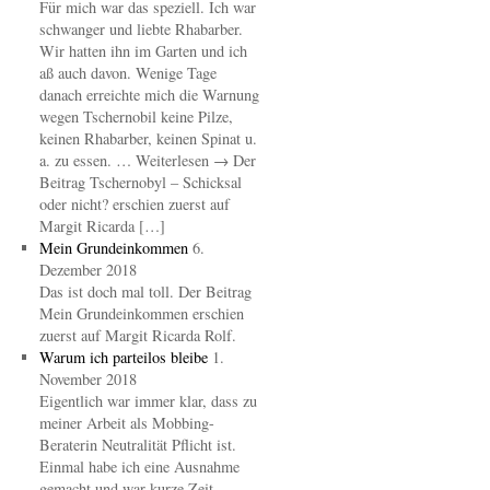
Für mich war das speziell. Ich war
schwanger und liebte Rhabarber.
Wir hatten ihn im Garten und ich
aß auch davon. Wenige Tage
danach erreichte mich die Warnung
wegen Tschernobil keine Pilze,
keinen Rhabarber, keinen Spinat u.
a. zu essen. … Weiterlesen → Der
Beitrag Tschernobyl – Schicksal
oder nicht? erschien zuerst auf
Margit Ricarda […]
Mein Grundeinkommen
6.
Dezember 2018
Das ist doch mal toll. Der Beitrag
Mein Grundeinkommen erschien
zuerst auf Margit Ricarda Rolf.
Warum ich parteilos bleibe
1.
November 2018
Eigentlich war immer klar, dass zu
meiner Arbeit als Mobbing-
Beraterin Neutralität Pflicht ist.
Einmal habe ich eine Ausnahme
gemacht und war kurze Zeit