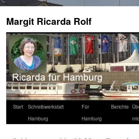
Zum
Inhalt
Margit Ricarda Rolf
springen
Start
Schreibwerkstatt
Für
Berichte
Üb
Hamburg
Hamburg
mi