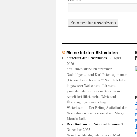
Meine letzten Aktivitäten :
Staffellauf der Generationen
17. April
2026
Seit Jahren suche ich eine/einen
Nachfolger … und Karl-Peter sagt immer.
M
„Du sucht eine Ricarda !“ Natürlich hat er
in gewisser Weise recht. Ich suche
jemanden, der in meinem Sinne meine
Arbeit fort führt, meine Werte und
Überzeugungen weiter trägt. …
2
Weiterlesen → Der Beitrag Staffellauf der
A
Generationen erschien zuerst auf Margit
B
Ricarda Rolf.
Dein Buch unterm Weihnachtsbaum?
3.
November 2025
B
Gerade rechtzeitig habe ich eine Mail