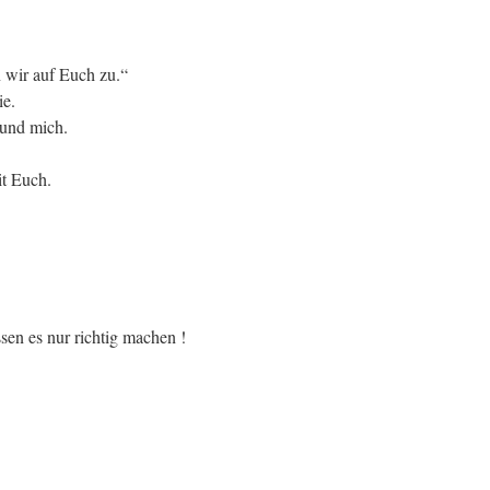
wir auf Euch zu.“
ie.
 und mich.
it Euch.
en es nur richtig machen !