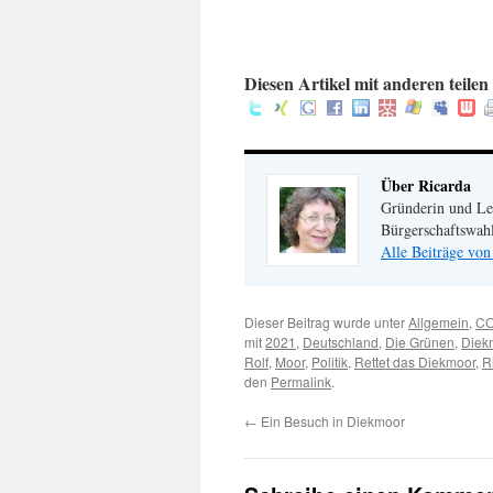
.
:
Diesen Artikel mit anderen teilen 
Über Ricarda
Gründerin und Lei
Bürgerschaftswa
Alle Beiträge von
Dieser Beitrag wurde unter
Allgemein
,
C
mit
2021
,
Deutschland
,
Die Grünen
,
Diek
Rolf
,
Moor
,
Politik
,
Rettet das Diekmoor
,
R
den
Permalink
.
←
Ein Besuch in Diekmoor