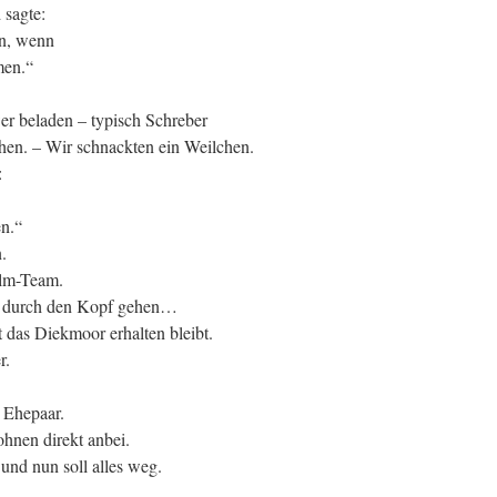
 sagte:
en, wenn
men.“
er beladen – typisch Schreber
chen. – Wir schnackten ein Weilchen.
:
en.“
.
ilm-Team.
rad durch den Kopf gehen…
 das Diekmoor erhalten bleibt.
r.
 Ehepaar.
ohnen direkt anbei.
und nun soll alles weg.