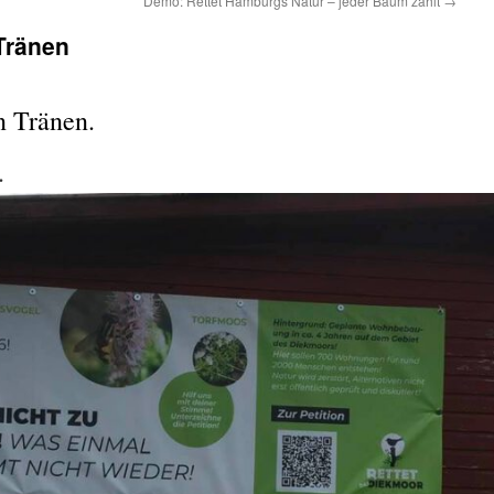
Demo: Rettet Hamburgs Natur – jeder Baum zählt
→
Tränen
n Tränen.
.