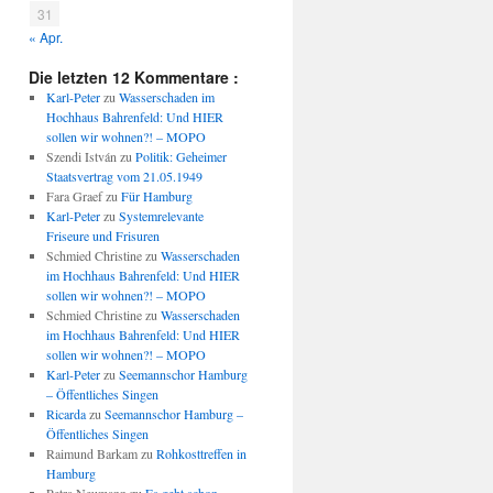
31
« Apr.
Die letzten 12 Kommentare :
Karl-Peter
zu
Wasserschaden im
Hochhaus Bahrenfeld: Und HIER
sollen wir wohnen?! – MOPO
Szendi István
zu
Politik: Geheimer
Staatsvertrag vom 21.05.1949
Fara Graef
zu
Für Hamburg
Karl-Peter
zu
Systemrelevante
Friseure und Frisuren
Schmied Christine
zu
Wasserschaden
im Hochhaus Bahrenfeld: Und HIER
sollen wir wohnen?! – MOPO
Schmied Christine
zu
Wasserschaden
im Hochhaus Bahrenfeld: Und HIER
sollen wir wohnen?! – MOPO
Karl-Peter
zu
Seemannschor Hamburg
– Öffentliches Singen
Ricarda
zu
Seemannschor Hamburg –
Öffentliches Singen
Raimund Barkam
zu
Rohkosttreffen in
Hamburg