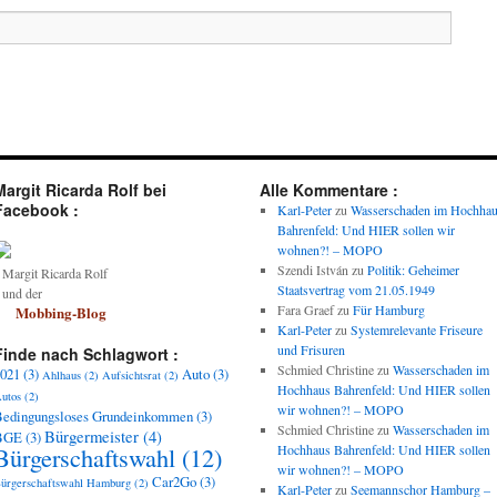
Margit Ricarda Rolf bei
Alle Kommentare :
Facebook :
Karl-Peter
zu
Wasserschaden im Hochha
Bahrenfeld: Und HIER sollen wir
wohnen?! – MOPO
Szendi István
zu
Politik: Geheimer
argit Ricarda Rolf
Staatsvertrag vom 21.05.1949
und der
Fara Graef
zu
Für Hamburg
Mobbing-Blog
Karl-Peter
zu
Systemrelevante Friseure
und Frisuren
Finde nach Schlagwort :
Schmied Christine
zu
Wasserschaden im
021
(3)
Auto
(3)
Ahlhaus
(2)
Aufsichtsrat
(2)
Hochhaus Bahrenfeld: Und HIER sollen
utos
(2)
wir wohnen?! – MOPO
edingungsloses Grundeinkommen
(3)
Schmied Christine
zu
Wasserschaden im
Bürgermeister
(4)
BGE
(3)
Bürgerschaftswahl
(12)
Hochhaus Bahrenfeld: Und HIER sollen
wir wohnen?! – MOPO
Car2Go
(3)
ürgerschaftswahl Hamburg
(2)
Karl-Peter
zu
Seemannschor Hamburg –