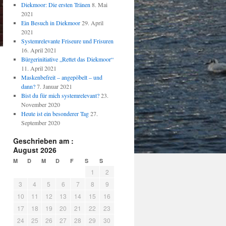
Diekmoor: Die ersten Tränen
8. Mai
2021
Ein Besuch in Diekmoor
29. April
2021
Systemrelevante Friseure und Frisuren
16. April 2021
Bürgerinitiative „Rettet das Diekmoor“
11. April 2021
Maskenbefreit – angepöbelt – und
dann?
7. Januar 2021
Bist du für mich systemrelevant?
23.
November 2020
Heute ist ein besonderer Tag
27.
September 2020
Geschrieben am :
August 2026
M
D
M
D
F
S
S
1
2
3
4
5
6
7
8
9
10
11
12
13
14
15
16
17
18
19
20
21
22
23
24
25
26
27
28
29
30