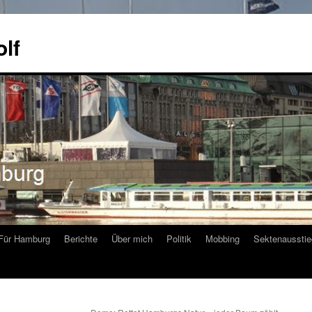
olf
Für Hamburg
Berichte
Über mich
Politik
Mobbing
Sektenausstie