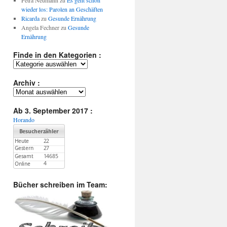
Petra Neumann
zu
Es geht schon
wieder los: Parolen an Geschäften
Ricarda
zu
Gesunde Ernährung
Angela Fechner
zu
Gesunde
Ernährung
Finde in den Kategorien :
Finde
in
den
Archiv :
Kategorien
Archiv
:
:
Ab 3. September 2017 :
Horando
Bücher schreiben im Team: