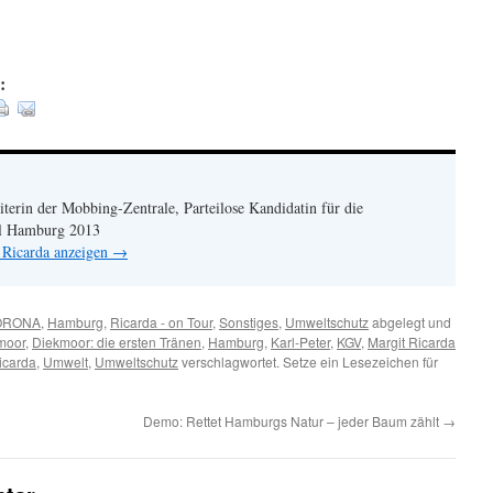
:
terin der Mobbing-Zentrale, Parteilose Kandidatin für die
hl Hamburg 2013
 Ricarda anzeigen
→
ORONA
,
Hamburg
,
Ricarda - on Tour
,
Sonstiges
,
Umweltschutz
abgelegt und
moor
,
Diekmoor: die ersten Tränen
,
Hamburg
,
Karl-Peter
,
KGV
,
Margit Ricarda
icarda
,
Umwelt
,
Umweltschutz
verschlagwortet. Setze ein Lesezeichen für
Demo: Rettet Hamburgs Natur – jeder Baum zählt
→