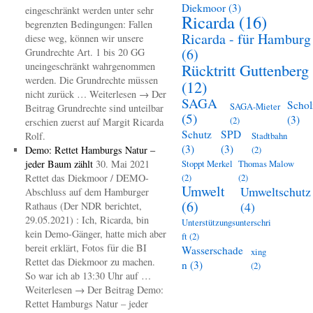
Diekmoor
(3)
eingeschränkt werden unter sehr
Ricarda
(16)
begrenzten Bedingungen: Fallen
Ricarda - für Hamburg
diese weg, können wir unsere
(6)
Grundrechte Art. 1 bis 20 GG
uneingeschränkt wahrgenommen
Rücktritt Guttenberg
werden. Die Grundrechte müssen
(12)
nicht zurück … Weiterlesen → Der
SAGA
Schol
SAGA-Mieter
Beitrag Grundrechte sind unteilbar
(5)
(3)
(2)
erschien zuerst auf Margit Ricarda
Schutz
SPD
Rolf.
Stadtbahn
(3)
(3)
Demo: Rettet Hamburgs Natur –
(2)
jeder Baum zählt
30. Mai 2021
Stoppt Merkel
Thomas Malow
Rettet das Diekmoor / DEMO-
(2)
(2)
Umwelt
Umweltschutz
Abschluss auf dem Hamburger
(6)
(4)
Rathaus (Der NDR berichtet,
29.05.2021) : Ich, Ricarda, bin
Unterstützungsunterschri
kein Demo-Gänger, hatte mich aber
ft
(2)
bereit erklärt, Fotos für die BI
Wasserschade
xing
Rettet das Diekmoor zu machen.
n
(3)
(2)
So war ich ab 13:30 Uhr auf …
Weiterlesen → Der Beitrag Demo:
Rettet Hamburgs Natur – jeder