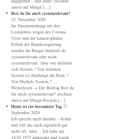
angepöbelt – und dann? erschien
zuerst auf Margit […]
Bist du für mich systemrelevant?
23. November 2020
Im Zusammenhang mit den
Lockdowns wegen des Corona-
Virus und der katastrophalen
Politik der Bundesregierung
werden die Bürger beurteilt als
systemrelevant oder nicht-
systemrelevant. Aber wie definiert
sich System ? Von welchem
System ist überhaupt die Rede ?
Von Merkels System ? …
Weiterlesen → Der Beitrag Bist du
für mich systemrelevant? erschien
zuerst auf Margit Ricarda […]
Heute ist ein besonderer Tag
27.
September 2020
Ich spreche nicht darüber – bisher
und will das auch eigentlich gar
nicht oft. Aber… Ich habe am
14.02.1975 geheiratet und wurde