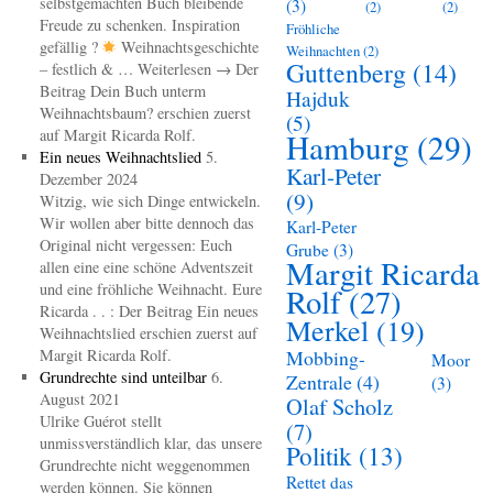
selbstgemachten Buch bleibende
(3)
(2)
(2)
Freude zu schenken. Inspiration
Fröhliche
gefällig ?
Weihnachtsgeschichte
Weihnachten
(2)
Guttenberg
(14)
– festlich & … Weiterlesen → Der
Beitrag Dein Buch unterm
Hajduk
Weihnachtsbaum? erschien zuerst
(5)
auf Margit Ricarda Rolf.
Hamburg
(29)
Ein neues Weihnachtslied
5.
Karl-Peter
Dezember 2024
(9)
Witzig, wie sich Dinge entwickeln.
Wir wollen aber bitte dennoch das
Karl-Peter
Original nicht vergessen: Euch
Grube
(3)
Margit Ricarda
allen eine eine schöne Adventszeit
und eine fröhliche Weihnacht. Eure
Rolf
(27)
Ricarda . . : Der Beitrag Ein neues
Merkel
(19)
Weihnachtslied erschien zuerst auf
Margit Ricarda Rolf.
Mobbing-
Moor
Grundrechte sind unteilbar
6.
Zentrale
(4)
(3)
August 2021
Olaf Scholz
Ulrike Guérot stellt
(7)
unmissverständlich klar, das unsere
Politik
(13)
Grundrechte nicht weggenommen
Rettet das
werden können. Sie können