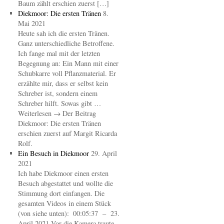
Baum zählt erschien zuerst […]
Diekmoor: Die ersten Tränen
8.
Mai 2021
Heute sah ich die ersten Tränen.
Ganz unterschiedliche Betroffene.
Ich fange mal mit der letzten
Begegnung an: Ein Mann mit einer
Schubkarre voll Pflanzmaterial. Er
erzählte mir, dass er selbst kein
Schreber ist, sondern einem
Schreber hilft. Sowas gibt …
Weiterlesen → Der Beitrag
Diekmoor: Die ersten Tränen
erschien zuerst auf Margit Ricarda
Rolf.
Ein Besuch in Diekmoor
29. April
2021
Ich habe Diekmoor einen ersten
Besuch abgestattet und wollte die
Stimmung dort einfangen. Die
gesamten Videos in einem Stück
(von siehe unten): 00:05:37 – 23.
April 2021 Vor die Kamera traute