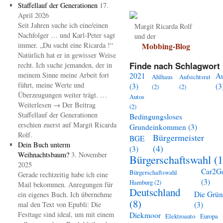
Staffellauf der Generationen
17.
April 2026
Seit Jahren suche ich eine/einen
Margit Ricarda Rolf
Nachfolger … und Karl-Peter sagt
und der
immer. „Du sucht eine Ricarda !“
Mobbing-Blog
Natürlich hat er in gewisser Weise
Finde nach Schlagwort 
recht. Ich suche jemanden, der in
meinem Sinne meine Arbeit fort
2021
A
Ahlhaus
Aufsichtsrat
führt, meine Werte und
(3)
(3
(2)
(2)
Überzeugungen weiter trägt. …
Autos
Weiterlesen → Der Beitrag
(2)
Staffellauf der Generationen
Bedingungsloses
erschien zuerst auf Margit Ricarda
Grundeinkommen
(3)
Rolf.
Bürgermeister
BGE
Dein Buch unterm
(4)
(3)
Weihnachtsbaum?
3. November
Bürgerschaftswahl
(1
2025
Car2G
Bürgerschaftswahl
Gerade rechtzeitig habe ich eine
(3)
Hamburg
(2)
Mail bekommen. Anregungen für
Deutschland
Die Grü
ein eigenes Buch. Ich übernehme
(8)
mal den Text von Epubli: Die
(3)
Festtage sind ideal, um mit einem
Diekmoor
Elektroauto
Europa