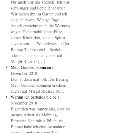
Für mich war das speziell. Ich war
schwanger und liebte Rhabarber.
Wir hatten ihn im Garten und ich
aß auch davon. Wenige Tage
danach erreichte mich die Warnung
wegen Tschernobil keine Pilze,
keinen Rhabarber, keinen Spinat u.
a. zu essen. … Weiterlesen → Der
Beitrag Tschernobyl – Schicksal
oder nicht? erschien zuerst auf
Margit Ricarda […]
Mein Grundeinkommen
6.
Dezember 2018
Das ist doch mal toll. Der Beitrag
Mein Grundeinkommen erschien
zuerst auf Margit Ricarda Rolf.
Warum ich parteilos bleibe
1.
November 2018
Eigentlich war immer klar, dass zu
meiner Arbeit als Mobbing-
Beraterin Neutralität Pflicht ist.
Einmal habe ich eine Ausnahme
gemacht und war kurze Zeit