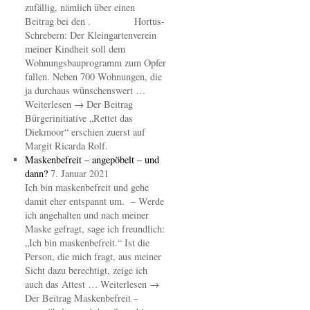
zufällig, nämlich über einen
Beitrag bei den . Hortus-
Schrebern: Der Kleingartenverein
meiner Kindheit soll dem
Wohnungsbauprogramm zum Opfer
fallen. Neben 700 Wohnungen, die
ja durchaus wünschenswert …
Weiterlesen → Der Beitrag
Bürgerinitiative „Rettet das
Diekmoor“ erschien zuerst auf
Margit Ricarda Rolf.
Maskenbefreit – angepöbelt – und
dann?
7. Januar 2021
Ich bin maskenbefreit und gehe
damit eher entspannt um. – Werde
ich angehalten und nach meiner
Maske gefragt, sage ich freundlich:
„Ich bin maskenbefreit.“ Ist die
Person, die mich fragt, aus meiner
Sicht dazu berechtigt, zeige ich
auch das Attest … Weiterlesen →
Der Beitrag Maskenbefreit –