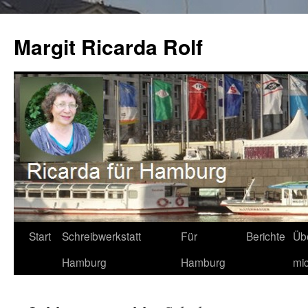
Zum
Inhalt
Margit Ricarda Rolf
springen
Start
Schreibwerkstatt
Für
Berichte
Üb
Hamburg
Hamburg
mi