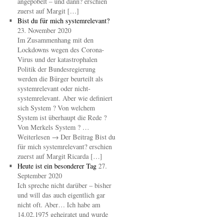
angepöbelt – und dann? erschien
zuerst auf Margit […]
Bist du für mich systemrelevant?
23. November 2020
Im Zusammenhang mit den
Lockdowns wegen des Corona-
Virus und der katastrophalen
Politik der Bundesregierung
werden die Bürger beurteilt als
systemrelevant oder nicht-
systemrelevant. Aber wie definiert
sich System ? Von welchem
System ist überhaupt die Rede ?
Von Merkels System ? …
Weiterlesen → Der Beitrag Bist du
für mich systemrelevant? erschien
zuerst auf Margit Ricarda […]
Heute ist ein besonderer Tag
27.
September 2020
Ich spreche nicht darüber – bisher
und will das auch eigentlich gar
nicht oft. Aber… Ich habe am
14.02.1975 geheiratet und wurde