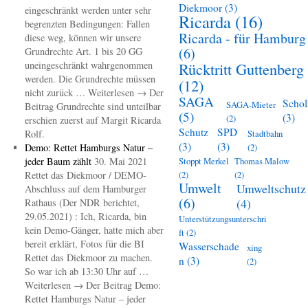
Diekmoor
(3)
eingeschränkt werden unter sehr
Ricarda
(16)
begrenzten Bedingungen: Fallen
Ricarda - für Hamburg
diese weg, können wir unsere
(6)
Grundrechte Art. 1 bis 20 GG
uneingeschränkt wahrgenommen
Rücktritt Guttenberg
werden. Die Grundrechte müssen
(12)
nicht zurück … Weiterlesen → Der
SAGA
Schol
SAGA-Mieter
Beitrag Grundrechte sind unteilbar
(5)
(3)
(2)
erschien zuerst auf Margit Ricarda
Schutz
SPD
Rolf.
Stadtbahn
(3)
(3)
Demo: Rettet Hamburgs Natur –
(2)
jeder Baum zählt
30. Mai 2021
Stoppt Merkel
Thomas Malow
Rettet das Diekmoor / DEMO-
(2)
(2)
Umwelt
Umweltschutz
Abschluss auf dem Hamburger
(6)
(4)
Rathaus (Der NDR berichtet,
29.05.2021) : Ich, Ricarda, bin
Unterstützungsunterschri
kein Demo-Gänger, hatte mich aber
ft
(2)
bereit erklärt, Fotos für die BI
Wasserschade
xing
Rettet das Diekmoor zu machen.
n
(3)
(2)
So war ich ab 13:30 Uhr auf …
Weiterlesen → Der Beitrag Demo:
Rettet Hamburgs Natur – jeder