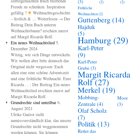
selbstgemachten Buch bleibende
(3)
(2)
(2)
Freude zu schenken. Inspiration
Fröhliche
gefällig ?
Weihnachtsgeschichte
Weihnachten
(2)
Guttenberg
(14)
– festlich & … Weiterlesen → Der
Beitrag Dein Buch unterm
Hajduk
Weihnachtsbaum? erschien zuerst
(5)
auf Margit Ricarda Rolf.
Hamburg
(29)
Ein neues Weihnachtslied
5.
Karl-Peter
Dezember 2024
(9)
Witzig, wie sich Dinge entwickeln.
Wir wollen aber bitte dennoch das
Karl-Peter
Original nicht vergessen: Euch
Grube
(3)
Margit Ricarda
allen eine eine schöne Adventszeit
und eine fröhliche Weihnacht. Eure
Rolf
(27)
Ricarda . . : Der Beitrag Ein neues
Merkel
(19)
Weihnachtslied erschien zuerst auf
Margit Ricarda Rolf.
Mobbing-
Moor
Grundrechte sind unteilbar
6.
Zentrale
(4)
(3)
August 2021
Olaf Scholz
Ulrike Guérot stellt
(7)
unmissverständlich klar, das unsere
Politik
(13)
Grundrechte nicht weggenommen
Rettet das
werden können. Sie können