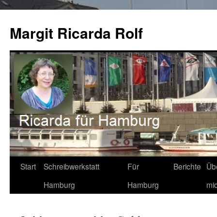
Zum
Inhalt
Margit Ricarda Rolf
springen
Start
Schreibwerkstatt
Für
Berichte
Üb
Hamburg
Hamburg
mi