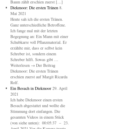
Baum zählt erschien zuerst […]
Diekmoor: Die ersten Tränen
8.
Mai 2021
Heute sah ich die ersten Tränen.
Ganz unterschiedliche Betroffene.
Ich fange mal mit der letzten
Begegnung an: Ein Mann mit einer
Schubkarre voll Pflanzmaterial. Er
erzählte mir, dass er selbst kein
Schreber ist, sondern einem
Schreber hilft. Sowas gibt …
Weiterlesen → Der Beitrag
Diekmoor: Die ersten Tränen
erschien zuerst auf Margit Ricarda
Rolf.
Ein Besuch in Diekmoor
29. April
2021
Ich habe Diekmoor einen ersten
Besuch abgestattet und wollte die
Stimmung dort einfangen. Die
gesamten Videos in einem Stück
(von siehe unten): 00:05:37 – 23.
April 2021 Vor die Kamera traute