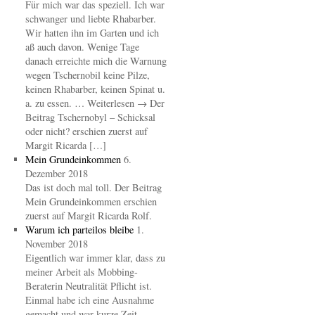
Für mich war das speziell. Ich war
schwanger und liebte Rhabarber.
Wir hatten ihn im Garten und ich
aß auch davon. Wenige Tage
danach erreichte mich die Warnung
wegen Tschernobil keine Pilze,
keinen Rhabarber, keinen Spinat u.
a. zu essen. … Weiterlesen → Der
Beitrag Tschernobyl – Schicksal
oder nicht? erschien zuerst auf
Margit Ricarda […]
Mein Grundeinkommen
6.
Dezember 2018
Das ist doch mal toll. Der Beitrag
Mein Grundeinkommen erschien
zuerst auf Margit Ricarda Rolf.
Warum ich parteilos bleibe
1.
November 2018
Eigentlich war immer klar, dass zu
meiner Arbeit als Mobbing-
Beraterin Neutralität Pflicht ist.
Einmal habe ich eine Ausnahme
gemacht und war kurze Zeit