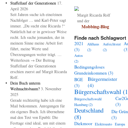
Staffellauf der Generationen
17.
April 2026
Seit Jahren suche ich eine/einen
Margit Ricarda Rolf
Nachfolger … und Karl-Peter sagt
und der
immer. „Du sucht eine Ricarda !“
Mobbing-Blog
Natürlich hat er in gewisser Weise
Finde nach Schlagwort 
recht. Ich suche jemanden, der in
meinem Sinne meine Arbeit fort
2021
A
Ahlhaus
Aufsichtsrat
führt, meine Werte und
(3)
(3
(2)
(2)
Überzeugungen weiter trägt. …
Autos
Weiterlesen → Der Beitrag
(2)
Staffellauf der Generationen
Bedingungsloses
erschien zuerst auf Margit Ricarda
Grundeinkommen
(3)
Rolf.
Bürgermeister
BGE
Dein Buch unterm
(4)
(3)
Weihnachtsbaum?
3. November
Bürgerschaftswahl
(1
2025
Car2G
Bürgerschaftswahl
Gerade rechtzeitig habe ich eine
(3)
Hamburg
(2)
Mail bekommen. Anregungen für
Deutschland
Die Grü
ein eigenes Buch. Ich übernehme
(8)
mal den Text von Epubli: Die
(3)
Festtage sind ideal, um mit einem
Diekmoor
Elektroauto
Europa