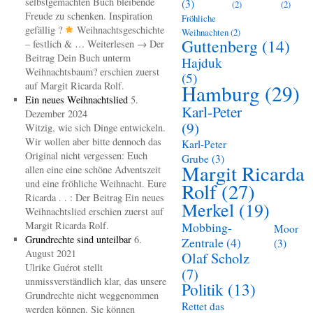
selbstgemachten Buch bleibende
(3)
(2)
(2)
Freude zu schenken. Inspiration
Fröhliche
gefällig ?
Weihnachtsgeschichte
Weihnachten
(2)
Guttenberg
(14)
– festlich & … Weiterlesen → Der
Beitrag Dein Buch unterm
Hajduk
Weihnachtsbaum? erschien zuerst
(5)
auf Margit Ricarda Rolf.
Hamburg
(29)
Ein neues Weihnachtslied
5.
Karl-Peter
Dezember 2024
(9)
Witzig, wie sich Dinge entwickeln.
Wir wollen aber bitte dennoch das
Karl-Peter
Original nicht vergessen: Euch
Grube
(3)
Margit Ricarda
allen eine eine schöne Adventszeit
und eine fröhliche Weihnacht. Eure
Rolf
(27)
Ricarda . . : Der Beitrag Ein neues
Merkel
(19)
Weihnachtslied erschien zuerst auf
Margit Ricarda Rolf.
Mobbing-
Moor
Grundrechte sind unteilbar
6.
Zentrale
(4)
(3)
August 2021
Olaf Scholz
Ulrike Guérot stellt
(7)
unmissverständlich klar, das unsere
Politik
(13)
Grundrechte nicht weggenommen
Rettet das
werden können. Sie können