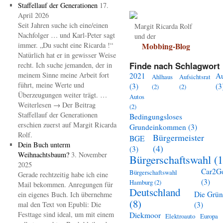
Staffellauf der Generationen
17.
April 2026
Seit Jahren suche ich eine/einen
Margit Ricarda Rolf
Nachfolger … und Karl-Peter sagt
und der
immer. „Du sucht eine Ricarda !“
Mobbing-Blog
Natürlich hat er in gewisser Weise
Finde nach Schlagwort 
recht. Ich suche jemanden, der in
meinem Sinne meine Arbeit fort
2021
A
Ahlhaus
Aufsichtsrat
führt, meine Werte und
(3)
(3
(2)
(2)
Überzeugungen weiter trägt. …
Autos
Weiterlesen → Der Beitrag
(2)
Staffellauf der Generationen
Bedingungsloses
erschien zuerst auf Margit Ricarda
Grundeinkommen
(3)
Rolf.
Bürgermeister
BGE
Dein Buch unterm
(4)
(3)
Weihnachtsbaum?
3. November
Bürgerschaftswahl
(1
2025
Car2G
Bürgerschaftswahl
Gerade rechtzeitig habe ich eine
(3)
Hamburg
(2)
Mail bekommen. Anregungen für
Deutschland
Die Grü
ein eigenes Buch. Ich übernehme
(8)
mal den Text von Epubli: Die
(3)
Festtage sind ideal, um mit einem
Diekmoor
Elektroauto
Europa