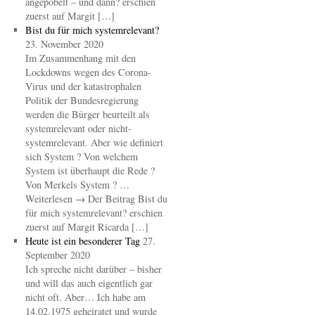
angepöbelt – und dann? erschien
zuerst auf Margit […]
Bist du für mich systemrelevant?
23. November 2020
Im Zusammenhang mit den
Lockdowns wegen des Corona-
Virus und der katastrophalen
Politik der Bundesregierung
werden die Bürger beurteilt als
systemrelevant oder nicht-
systemrelevant. Aber wie definiert
sich System ? Von welchem
System ist überhaupt die Rede ?
Von Merkels System ? …
Weiterlesen → Der Beitrag Bist du
für mich systemrelevant? erschien
zuerst auf Margit Ricarda […]
Heute ist ein besonderer Tag
27.
September 2020
Ich spreche nicht darüber – bisher
und will das auch eigentlich gar
nicht oft. Aber… Ich habe am
14.02.1975 geheiratet und wurde