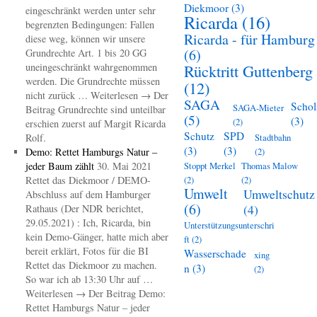
Diekmoor
(3)
eingeschränkt werden unter sehr
Ricarda
(16)
begrenzten Bedingungen: Fallen
Ricarda - für Hamburg
diese weg, können wir unsere
(6)
Grundrechte Art. 1 bis 20 GG
uneingeschränkt wahrgenommen
Rücktritt Guttenberg
werden. Die Grundrechte müssen
(12)
nicht zurück … Weiterlesen → Der
SAGA
Schol
SAGA-Mieter
Beitrag Grundrechte sind unteilbar
(5)
(3)
(2)
erschien zuerst auf Margit Ricarda
Schutz
SPD
Rolf.
Stadtbahn
(3)
(3)
Demo: Rettet Hamburgs Natur –
(2)
jeder Baum zählt
30. Mai 2021
Stoppt Merkel
Thomas Malow
Rettet das Diekmoor / DEMO-
(2)
(2)
Umwelt
Umweltschutz
Abschluss auf dem Hamburger
(6)
(4)
Rathaus (Der NDR berichtet,
29.05.2021) : Ich, Ricarda, bin
Unterstützungsunterschri
kein Demo-Gänger, hatte mich aber
ft
(2)
bereit erklärt, Fotos für die BI
Wasserschade
xing
Rettet das Diekmoor zu machen.
n
(3)
(2)
So war ich ab 13:30 Uhr auf …
Weiterlesen → Der Beitrag Demo:
Rettet Hamburgs Natur – jeder