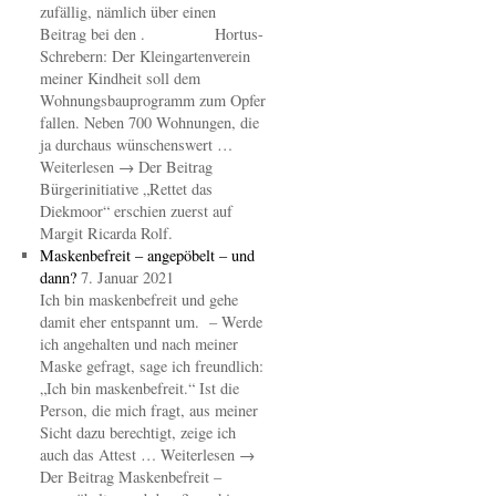
zufällig, nämlich über einen
Beitrag bei den . Hortus-
Schrebern: Der Kleingartenverein
meiner Kindheit soll dem
Wohnungsbauprogramm zum Opfer
fallen. Neben 700 Wohnungen, die
ja durchaus wünschenswert …
Weiterlesen → Der Beitrag
Bürgerinitiative „Rettet das
Diekmoor“ erschien zuerst auf
Margit Ricarda Rolf.
Maskenbefreit – angepöbelt – und
dann?
7. Januar 2021
Ich bin maskenbefreit und gehe
damit eher entspannt um. – Werde
ich angehalten und nach meiner
Maske gefragt, sage ich freundlich:
„Ich bin maskenbefreit.“ Ist die
Person, die mich fragt, aus meiner
Sicht dazu berechtigt, zeige ich
auch das Attest … Weiterlesen →
Der Beitrag Maskenbefreit –