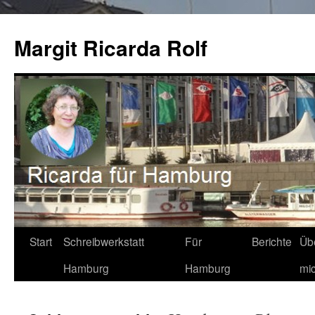
Zum
Inhalt
Margit Ricarda Rolf
springen
Start
Schreibwerkstatt
Für
Berichte
Üb
Hamburg
Hamburg
mi