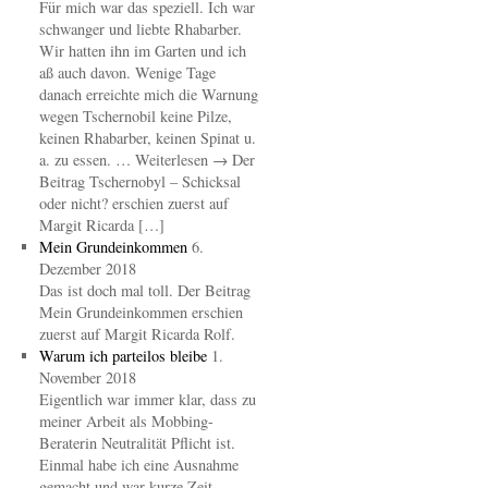
Für mich war das speziell. Ich war
schwanger und liebte Rhabarber.
Wir hatten ihn im Garten und ich
aß auch davon. Wenige Tage
danach erreichte mich die Warnung
wegen Tschernobil keine Pilze,
keinen Rhabarber, keinen Spinat u.
a. zu essen. … Weiterlesen → Der
Beitrag Tschernobyl – Schicksal
oder nicht? erschien zuerst auf
Margit Ricarda […]
Mein Grundeinkommen
6.
Dezember 2018
Das ist doch mal toll. Der Beitrag
Mein Grundeinkommen erschien
zuerst auf Margit Ricarda Rolf.
Warum ich parteilos bleibe
1.
November 2018
Eigentlich war immer klar, dass zu
meiner Arbeit als Mobbing-
Beraterin Neutralität Pflicht ist.
Einmal habe ich eine Ausnahme
gemacht und war kurze Zeit