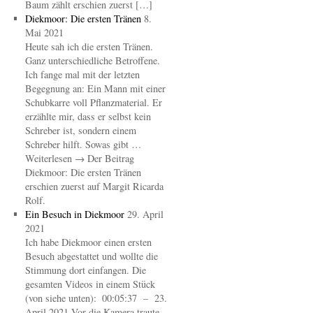
Baum zählt erschien zuerst […]
Diekmoor: Die ersten Tränen
8.
Mai 2021
Heute sah ich die ersten Tränen.
Ganz unterschiedliche Betroffene.
Ich fange mal mit der letzten
Begegnung an: Ein Mann mit einer
Schubkarre voll Pflanzmaterial. Er
erzählte mir, dass er selbst kein
Schreber ist, sondern einem
Schreber hilft. Sowas gibt …
Weiterlesen → Der Beitrag
Diekmoor: Die ersten Tränen
erschien zuerst auf Margit Ricarda
Rolf.
Ein Besuch in Diekmoor
29. April
2021
Ich habe Diekmoor einen ersten
Besuch abgestattet und wollte die
Stimmung dort einfangen. Die
gesamten Videos in einem Stück
(von siehe unten): 00:05:37 – 23.
April 2021 Vor die Kamera traute