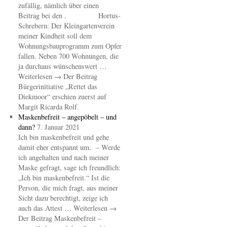
zufällig, nämlich über einen
Beitrag bei den . Hortus-
Schrebern: Der Kleingartenverein
meiner Kindheit soll dem
Wohnungsbauprogramm zum Opfer
fallen. Neben 700 Wohnungen, die
ja durchaus wünschenswert …
Weiterlesen → Der Beitrag
Bürgerinitiative „Rettet das
Diekmoor“ erschien zuerst auf
Margit Ricarda Rolf.
Maskenbefreit – angepöbelt – und
dann?
7. Januar 2021
Ich bin maskenbefreit und gehe
damit eher entspannt um. – Werde
ich angehalten und nach meiner
Maske gefragt, sage ich freundlich:
„Ich bin maskenbefreit.“ Ist die
Person, die mich fragt, aus meiner
Sicht dazu berechtigt, zeige ich
auch das Attest … Weiterlesen →
Der Beitrag Maskenbefreit –