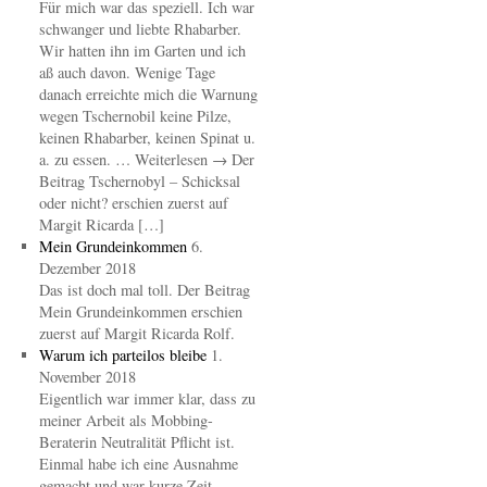
Für mich war das speziell. Ich war
schwanger und liebte Rhabarber.
Wir hatten ihn im Garten und ich
aß auch davon. Wenige Tage
danach erreichte mich die Warnung
wegen Tschernobil keine Pilze,
keinen Rhabarber, keinen Spinat u.
a. zu essen. … Weiterlesen → Der
Beitrag Tschernobyl – Schicksal
oder nicht? erschien zuerst auf
Margit Ricarda […]
Mein Grundeinkommen
6.
Dezember 2018
Das ist doch mal toll. Der Beitrag
Mein Grundeinkommen erschien
zuerst auf Margit Ricarda Rolf.
Warum ich parteilos bleibe
1.
November 2018
Eigentlich war immer klar, dass zu
meiner Arbeit als Mobbing-
Beraterin Neutralität Pflicht ist.
Einmal habe ich eine Ausnahme
gemacht und war kurze Zeit