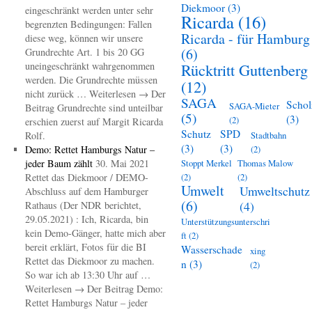
Diekmoor
(3)
eingeschränkt werden unter sehr
Ricarda
(16)
begrenzten Bedingungen: Fallen
Ricarda - für Hamburg
diese weg, können wir unsere
(6)
Grundrechte Art. 1 bis 20 GG
uneingeschränkt wahrgenommen
Rücktritt Guttenberg
werden. Die Grundrechte müssen
(12)
nicht zurück … Weiterlesen → Der
SAGA
Schol
SAGA-Mieter
Beitrag Grundrechte sind unteilbar
(5)
(3)
(2)
erschien zuerst auf Margit Ricarda
Schutz
SPD
Rolf.
Stadtbahn
(3)
(3)
Demo: Rettet Hamburgs Natur –
(2)
jeder Baum zählt
30. Mai 2021
Stoppt Merkel
Thomas Malow
Rettet das Diekmoor / DEMO-
(2)
(2)
Umwelt
Umweltschutz
Abschluss auf dem Hamburger
(6)
(4)
Rathaus (Der NDR berichtet,
29.05.2021) : Ich, Ricarda, bin
Unterstützungsunterschri
kein Demo-Gänger, hatte mich aber
ft
(2)
bereit erklärt, Fotos für die BI
Wasserschade
xing
Rettet das Diekmoor zu machen.
n
(3)
(2)
So war ich ab 13:30 Uhr auf …
Weiterlesen → Der Beitrag Demo:
Rettet Hamburgs Natur – jeder