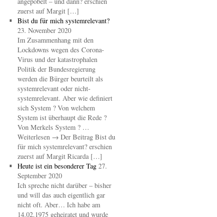
angepöbelt – und dann? erschien
zuerst auf Margit […]
Bist du für mich systemrelevant?
23. November 2020
Im Zusammenhang mit den
Lockdowns wegen des Corona-
Virus und der katastrophalen
Politik der Bundesregierung
werden die Bürger beurteilt als
systemrelevant oder nicht-
systemrelevant. Aber wie definiert
sich System ? Von welchem
System ist überhaupt die Rede ?
Von Merkels System ? …
Weiterlesen → Der Beitrag Bist du
für mich systemrelevant? erschien
zuerst auf Margit Ricarda […]
Heute ist ein besonderer Tag
27.
September 2020
Ich spreche nicht darüber – bisher
und will das auch eigentlich gar
nicht oft. Aber… Ich habe am
14.02.1975 geheiratet und wurde