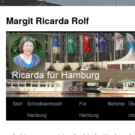
Zum
Inhalt
Margit Ricarda Rolf
springen
Start
Schreibwerkstatt
Für
Berichte
Üb
Hamburg
Hamburg
mi