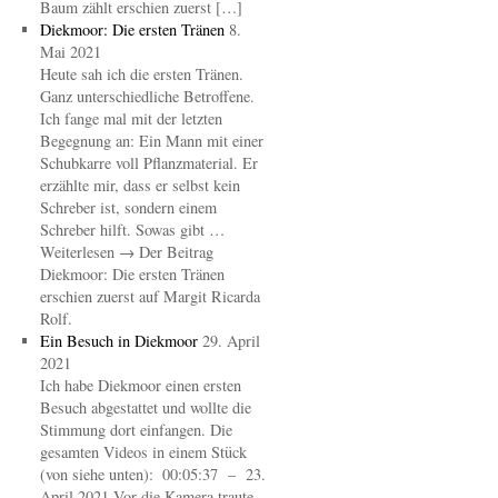
Baum zählt erschien zuerst […]
Diekmoor: Die ersten Tränen
8.
Mai 2021
Heute sah ich die ersten Tränen.
Ganz unterschiedliche Betroffene.
Ich fange mal mit der letzten
Begegnung an: Ein Mann mit einer
Schubkarre voll Pflanzmaterial. Er
erzählte mir, dass er selbst kein
Schreber ist, sondern einem
Schreber hilft. Sowas gibt …
Weiterlesen → Der Beitrag
Diekmoor: Die ersten Tränen
erschien zuerst auf Margit Ricarda
Rolf.
Ein Besuch in Diekmoor
29. April
2021
Ich habe Diekmoor einen ersten
Besuch abgestattet und wollte die
Stimmung dort einfangen. Die
gesamten Videos in einem Stück
(von siehe unten): 00:05:37 – 23.
April 2021 Vor die Kamera traute