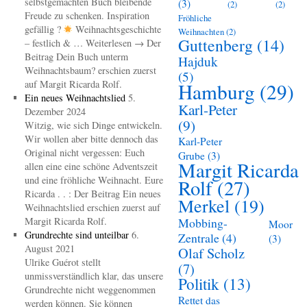
selbstgemachten Buch bleibende
(3)
(2)
(2)
Freude zu schenken. Inspiration
Fröhliche
gefällig ?
Weihnachtsgeschichte
Weihnachten
(2)
Guttenberg
(14)
– festlich & … Weiterlesen → Der
Beitrag Dein Buch unterm
Hajduk
Weihnachtsbaum? erschien zuerst
(5)
auf Margit Ricarda Rolf.
Hamburg
(29)
Ein neues Weihnachtslied
5.
Karl-Peter
Dezember 2024
(9)
Witzig, wie sich Dinge entwickeln.
Wir wollen aber bitte dennoch das
Karl-Peter
Original nicht vergessen: Euch
Grube
(3)
Margit Ricarda
allen eine eine schöne Adventszeit
und eine fröhliche Weihnacht. Eure
Rolf
(27)
Ricarda . . : Der Beitrag Ein neues
Merkel
(19)
Weihnachtslied erschien zuerst auf
Margit Ricarda Rolf.
Mobbing-
Moor
Grundrechte sind unteilbar
6.
Zentrale
(4)
(3)
August 2021
Olaf Scholz
Ulrike Guérot stellt
(7)
unmissverständlich klar, das unsere
Politik
(13)
Grundrechte nicht weggenommen
Rettet das
werden können. Sie können