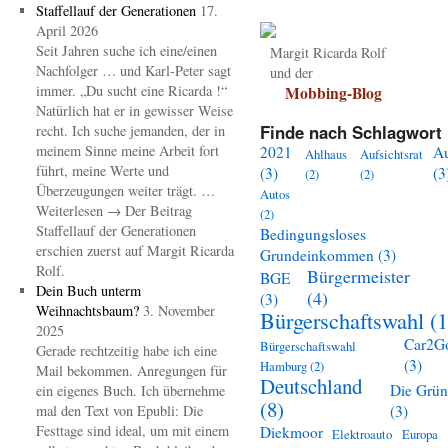
Staffellauf der Generationen
17.
April 2026
Seit Jahren suche ich eine/einen
Margit Ricarda Rolf
Nachfolger … und Karl-Peter sagt
und der
immer. „Du sucht eine Ricarda !“
Mobbing-Blog
Natürlich hat er in gewisser Weise
Finde nach Schlagwort 
recht. Ich suche jemanden, der in
meinem Sinne meine Arbeit fort
2021
A
Ahlhaus
Aufsichtsrat
führt, meine Werte und
(3)
(3
(2)
(2)
Überzeugungen weiter trägt. …
Autos
Weiterlesen → Der Beitrag
(2)
Staffellauf der Generationen
Bedingungsloses
erschien zuerst auf Margit Ricarda
Grundeinkommen
(3)
Rolf.
Bürgermeister
BGE
Dein Buch unterm
(4)
(3)
Weihnachtsbaum?
3. November
Bürgerschaftswahl
(1
2025
Car2G
Bürgerschaftswahl
Gerade rechtzeitig habe ich eine
(3)
Hamburg
(2)
Mail bekommen. Anregungen für
Deutschland
Die Grü
ein eigenes Buch. Ich übernehme
(8)
mal den Text von Epubli: Die
(3)
Festtage sind ideal, um mit einem
Diekmoor
Elektroauto
Europa