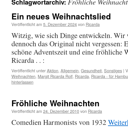
Fröhliche Weihnach
Schlagwortarchiv:
Ein neues Weihnachtslied
Veröffentlicht am
5. Dezember 2024
von
Ricarda
Witzig, wie sich Dinge entwickeln. Wir 
dennoch das Original nicht vergessen: E
schöne Adventszeit und eine fröhliche 
Ricarda . . :
Veröffentlicht unter
Aktion
,
Allgemein
,
Gesundheit
,
Sonstiges
|
V
Weihnachten
,
Margit Ricarda Rolf
,
Ricarda
,
Ricarda - für Hambu
hinterlassen
Fröhliche Weihnachten
Veröffentlicht am
24. Dezember 2010
von
Ricarda
Comedien Harmonists von 1932
Weiter