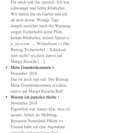
Für mich war das speziell. Ich war
schwanger und liebte Rhabarber.
Wir hatten ihn im Garten und ich
aß auch davon. Wenige Tage
danach erreichte mich die Warnung
wegen Tschernobil keine Pilze,
keinen Rhabarber, keinen Spinat u.
a. zu essen. … Weiterlesen → Der
Beitrag Tschernobyl – Schicksal
oder nicht? erschien zuerst auf
Margit Ricarda […]
Mein Grundeinkommen
6.
Dezember 2018
Das ist doch mal toll. Der Beitrag
Mein Grundeinkommen erschien
zuerst auf Margit Ricarda Rolf.
Warum ich parteilos bleibe
1.
November 2018
Eigentlich war immer klar, dass zu
meiner Arbeit als Mobbing-
Beraterin Neutralität Pflicht ist.
Einmal habe ich eine Ausnahme
gemacht und war kurze Zeit