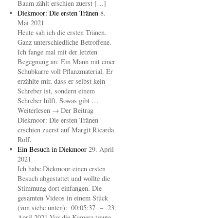
Baum zählt erschien zuerst […]
Diekmoor: Die ersten Tränen
8.
Mai 2021
Heute sah ich die ersten Tränen.
Ganz unterschiedliche Betroffene.
Ich fange mal mit der letzten
Begegnung an: Ein Mann mit einer
Schubkarre voll Pflanzmaterial. Er
erzählte mir, dass er selbst kein
Schreber ist, sondern einem
Schreber hilft. Sowas gibt …
Weiterlesen → Der Beitrag
Diekmoor: Die ersten Tränen
erschien zuerst auf Margit Ricarda
Rolf.
Ein Besuch in Diekmoor
29. April
2021
Ich habe Diekmoor einen ersten
Besuch abgestattet und wollte die
Stimmung dort einfangen. Die
gesamten Videos in einem Stück
(von siehe unten): 00:05:37 – 23.
April 2021 Vor die Kamera traute