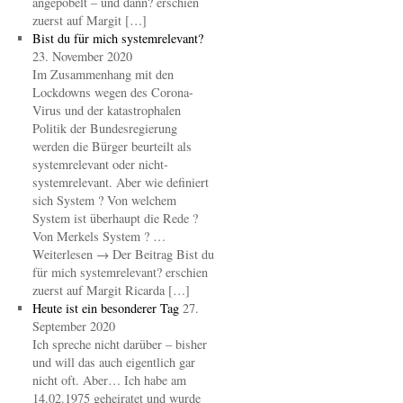
angepöbelt – und dann? erschien
zuerst auf Margit […]
Bist du für mich systemrelevant?
23. November 2020
Im Zusammenhang mit den
Lockdowns wegen des Corona-
Virus und der katastrophalen
Politik der Bundesregierung
werden die Bürger beurteilt als
systemrelevant oder nicht-
systemrelevant. Aber wie definiert
sich System ? Von welchem
System ist überhaupt die Rede ?
Von Merkels System ? …
Weiterlesen → Der Beitrag Bist du
für mich systemrelevant? erschien
zuerst auf Margit Ricarda […]
Heute ist ein besonderer Tag
27.
September 2020
Ich spreche nicht darüber – bisher
und will das auch eigentlich gar
nicht oft. Aber… Ich habe am
14.02.1975 geheiratet und wurde