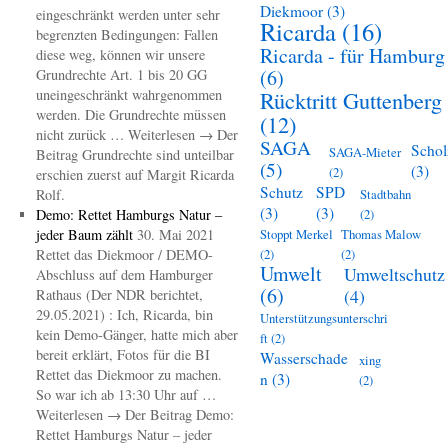
Diekmoor
(3)
eingeschränkt werden unter sehr
Ricarda
(16)
begrenzten Bedingungen: Fallen
Ricarda - für Hamburg
diese weg, können wir unsere
(6)
Grundrechte Art. 1 bis 20 GG
uneingeschränkt wahrgenommen
Rücktritt Guttenberg
werden. Die Grundrechte müssen
(12)
nicht zurück … Weiterlesen → Der
SAGA
Schol
SAGA-Mieter
Beitrag Grundrechte sind unteilbar
(5)
(3)
(2)
erschien zuerst auf Margit Ricarda
Schutz
SPD
Rolf.
Stadtbahn
(3)
(3)
Demo: Rettet Hamburgs Natur –
(2)
jeder Baum zählt
30. Mai 2021
Stoppt Merkel
Thomas Malow
Rettet das Diekmoor / DEMO-
(2)
(2)
Umwelt
Umweltschutz
Abschluss auf dem Hamburger
(6)
(4)
Rathaus (Der NDR berichtet,
29.05.2021) : Ich, Ricarda, bin
Unterstützungsunterschri
kein Demo-Gänger, hatte mich aber
ft
(2)
bereit erklärt, Fotos für die BI
Wasserschade
xing
Rettet das Diekmoor zu machen.
n
(3)
(2)
So war ich ab 13:30 Uhr auf …
Weiterlesen → Der Beitrag Demo:
Rettet Hamburgs Natur – jeder