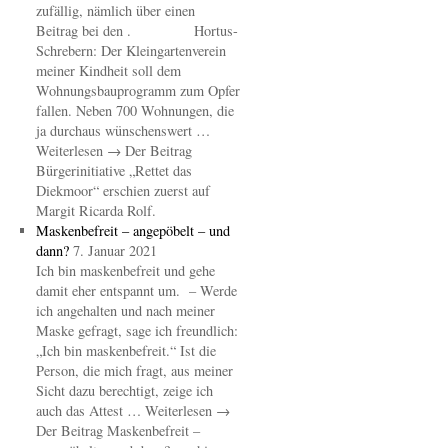
zufällig, nämlich über einen
Beitrag bei den . Hortus-
Schrebern: Der Kleingartenverein
meiner Kindheit soll dem
Wohnungsbauprogramm zum Opfer
fallen. Neben 700 Wohnungen, die
ja durchaus wünschenswert …
Weiterlesen → Der Beitrag
Bürgerinitiative „Rettet das
Diekmoor“ erschien zuerst auf
Margit Ricarda Rolf.
Maskenbefreit – angepöbelt – und
dann?
7. Januar 2021
Ich bin maskenbefreit und gehe
damit eher entspannt um. – Werde
ich angehalten und nach meiner
Maske gefragt, sage ich freundlich:
„Ich bin maskenbefreit.“ Ist die
Person, die mich fragt, aus meiner
Sicht dazu berechtigt, zeige ich
auch das Attest … Weiterlesen →
Der Beitrag Maskenbefreit –