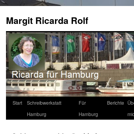
Zum
Inhalt
Margit Ricarda Rolf
springen
Start
Schreibwerkstatt
Für
Berichte
Üb
Hamburg
Hamburg
mi