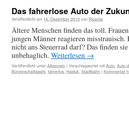
Das fahrerlose Auto der Zukun
Veröffentlicht am
16. Dezember 2010
von
Ricarda
Ältere Menschen finden das toll. Frauen 
jungen Männer reagieren misstrauisch.
nicht ans Steuerrad darf? Das finden si
unbehaglich.
Weiterlesen
→
Veröffentlicht unter
Allgemein
|
Verschlagwortet mit
Auto
,
Auto d
Bürgerschaftswahl
,
fahrerlos
,
Hajduk
,
Stadtbahn
|
Kommentar hi