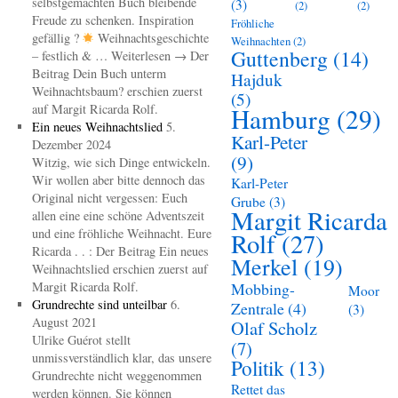
selbstgemachten Buch bleibende
(3)
(2)
(2)
Freude zu schenken. Inspiration
Fröhliche
gefällig ?
Weihnachtsgeschichte
Weihnachten
(2)
Guttenberg
(14)
– festlich & … Weiterlesen → Der
Beitrag Dein Buch unterm
Hajduk
Weihnachtsbaum? erschien zuerst
(5)
auf Margit Ricarda Rolf.
Hamburg
(29)
Ein neues Weihnachtslied
5.
Karl-Peter
Dezember 2024
(9)
Witzig, wie sich Dinge entwickeln.
Wir wollen aber bitte dennoch das
Karl-Peter
Original nicht vergessen: Euch
Grube
(3)
Margit Ricarda
allen eine eine schöne Adventszeit
und eine fröhliche Weihnacht. Eure
Rolf
(27)
Ricarda . . : Der Beitrag Ein neues
Merkel
(19)
Weihnachtslied erschien zuerst auf
Margit Ricarda Rolf.
Mobbing-
Moor
Grundrechte sind unteilbar
6.
Zentrale
(4)
(3)
August 2021
Olaf Scholz
Ulrike Guérot stellt
(7)
unmissverständlich klar, das unsere
Politik
(13)
Grundrechte nicht weggenommen
Rettet das
werden können. Sie können