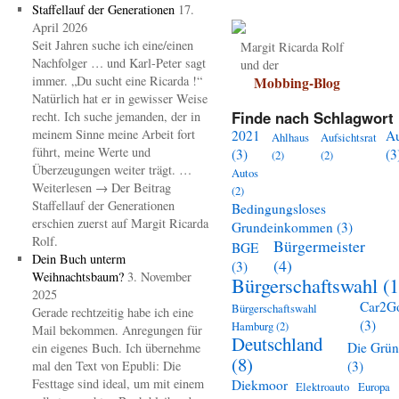
Staffellauf der Generationen
17.
April 2026
Seit Jahren suche ich eine/einen
Margit Ricarda Rolf
Nachfolger … und Karl-Peter sagt
und der
immer. „Du sucht eine Ricarda !“
Mobbing-Blog
Natürlich hat er in gewisser Weise
Finde nach Schlagwort 
recht. Ich suche jemanden, der in
meinem Sinne meine Arbeit fort
2021
A
Ahlhaus
Aufsichtsrat
führt, meine Werte und
(3)
(3
(2)
(2)
Überzeugungen weiter trägt. …
Autos
Weiterlesen → Der Beitrag
(2)
Staffellauf der Generationen
Bedingungsloses
erschien zuerst auf Margit Ricarda
Grundeinkommen
(3)
Rolf.
Bürgermeister
BGE
Dein Buch unterm
(4)
(3)
Weihnachtsbaum?
3. November
Bürgerschaftswahl
(1
2025
Car2G
Bürgerschaftswahl
Gerade rechtzeitig habe ich eine
(3)
Hamburg
(2)
Mail bekommen. Anregungen für
Deutschland
Die Grü
ein eigenes Buch. Ich übernehme
(8)
mal den Text von Epubli: Die
(3)
Festtage sind ideal, um mit einem
Diekmoor
Elektroauto
Europa