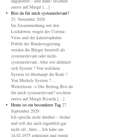
angepöbelt – und dann? erschien
zuerst auf Margit […]
Bist du für mich systemrelevant?
23. November 2020
Im Zusammenhang mit den
Lockdowns wegen des Corona-
Virus und der katastrophalen
Politik der Bundesregierung
werden die Bürger beurteilt als
systemrelevant oder nicht-
systemrelevant. Aber wie definiert
sich System ? Von welchem
System ist überhaupt die Rede ?
Von Merkels System ? …
Weiterlesen → Der Beitrag Bist du
für mich systemrelevant? erschien
zuerst auf Margit Ricarda […]
Heute ist ein besonderer Tag
27.
September 2020
Ich spreche nicht darüber – bisher
und will das auch eigentlich gar
nicht oft. Aber… Ich habe am
14.02.1975 geheiratet und wurde