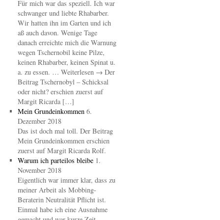
Für mich war das speziell. Ich war
schwanger und liebte Rhabarber.
Wir hatten ihn im Garten und ich
aß auch davon. Wenige Tage
danach erreichte mich die Warnung
wegen Tschernobil keine Pilze,
keinen Rhabarber, keinen Spinat u.
a. zu essen. … Weiterlesen → Der
Beitrag Tschernobyl – Schicksal
oder nicht? erschien zuerst auf
Margit Ricarda […]
Mein Grundeinkommen
6.
Dezember 2018
Das ist doch mal toll. Der Beitrag
Mein Grundeinkommen erschien
zuerst auf Margit Ricarda Rolf.
Warum ich parteilos bleibe
1.
November 2018
Eigentlich war immer klar, dass zu
meiner Arbeit als Mobbing-
Beraterin Neutralität Pflicht ist.
Einmal habe ich eine Ausnahme
gemacht und war kurze Zeit