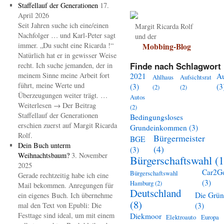
Staffellauf der Generationen
17.
April 2026
Seit Jahren suche ich eine/einen
Margit Ricarda Rolf
Nachfolger … und Karl-Peter sagt
und der
immer. „Du sucht eine Ricarda !“
Mobbing-Blog
Natürlich hat er in gewisser Weise
Finde nach Schlagwort 
recht. Ich suche jemanden, der in
meinem Sinne meine Arbeit fort
2021
A
Ahlhaus
Aufsichtsrat
führt, meine Werte und
(3)
(3
(2)
(2)
Überzeugungen weiter trägt. …
Autos
Weiterlesen → Der Beitrag
(2)
Staffellauf der Generationen
Bedingungsloses
erschien zuerst auf Margit Ricarda
Grundeinkommen
(3)
Rolf.
Bürgermeister
BGE
Dein Buch unterm
(4)
(3)
Weihnachtsbaum?
3. November
Bürgerschaftswahl
(1
2025
Car2G
Bürgerschaftswahl
Gerade rechtzeitig habe ich eine
(3)
Hamburg
(2)
Mail bekommen. Anregungen für
Deutschland
Die Grü
ein eigenes Buch. Ich übernehme
(8)
mal den Text von Epubli: Die
(3)
Festtage sind ideal, um mit einem
Diekmoor
Elektroauto
Europa