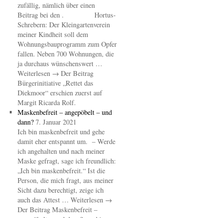
zufällig, nämlich über einen
Beitrag bei den . Hortus-
Schrebern: Der Kleingartenverein
meiner Kindheit soll dem
Wohnungsbauprogramm zum Opfer
fallen. Neben 700 Wohnungen, die
ja durchaus wünschenswert …
Weiterlesen → Der Beitrag
Bürgerinitiative „Rettet das
Diekmoor“ erschien zuerst auf
Margit Ricarda Rolf.
Maskenbefreit – angepöbelt – und
dann?
7. Januar 2021
Ich bin maskenbefreit und gehe
damit eher entspannt um. – Werde
ich angehalten und nach meiner
Maske gefragt, sage ich freundlich:
„Ich bin maskenbefreit.“ Ist die
Person, die mich fragt, aus meiner
Sicht dazu berechtigt, zeige ich
auch das Attest … Weiterlesen →
Der Beitrag Maskenbefreit –