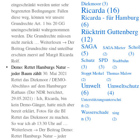
Diekmoor
(3)
eingeschränkt werden unter sehr
Ricarda
(16)
begrenzten Bedingungen: Fallen
Ricarda - für Hamburg
diese weg, können wir unsere
(6)
Grundrechte Art. 1 bis 20 GG
uneingeschränkt wahrgenommen
Rücktritt Guttenberg
werden. Die Grundrechte müssen
(12)
nicht zurück … Weiterlesen → Der
SAGA
Schol
SAGA-Mieter
Beitrag Grundrechte sind unteilbar
(5)
(3)
(2)
erschien zuerst auf Margit Ricarda
Schutz
SPD
Rolf.
Stadtbahn
(3)
(3)
Demo: Rettet Hamburgs Natur –
(2)
jeder Baum zählt
30. Mai 2021
Stoppt Merkel
Thomas Malow
Rettet das Diekmoor / DEMO-
(2)
(2)
Umwelt
Umweltschutz
Abschluss auf dem Hamburger
(6)
(4)
Rathaus (Der NDR berichtet,
29.05.2021) : Ich, Ricarda, bin
Unterstützungsunterschri
kein Demo-Gänger, hatte mich aber
ft
(2)
bereit erklärt, Fotos für die BI
Wasserschade
xing
Rettet das Diekmoor zu machen.
n
(3)
(2)
So war ich ab 13:30 Uhr auf …
Weiterlesen → Der Beitrag Demo:
Rettet Hamburgs Natur – jeder