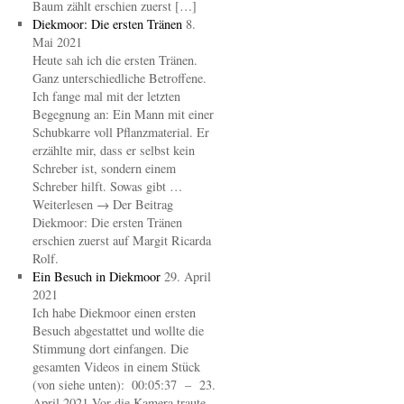
Baum zählt erschien zuerst […]
Diekmoor: Die ersten Tränen
8.
Mai 2021
Heute sah ich die ersten Tränen.
Ganz unterschiedliche Betroffene.
Ich fange mal mit der letzten
Begegnung an: Ein Mann mit einer
Schubkarre voll Pflanzmaterial. Er
erzählte mir, dass er selbst kein
Schreber ist, sondern einem
Schreber hilft. Sowas gibt …
Weiterlesen → Der Beitrag
Diekmoor: Die ersten Tränen
erschien zuerst auf Margit Ricarda
Rolf.
Ein Besuch in Diekmoor
29. April
2021
Ich habe Diekmoor einen ersten
Besuch abgestattet und wollte die
Stimmung dort einfangen. Die
gesamten Videos in einem Stück
(von siehe unten): 00:05:37 – 23.
April 2021 Vor die Kamera traute