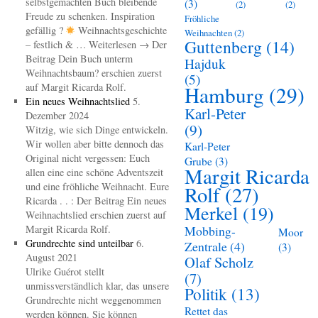
selbstgemachten Buch bleibende
(3)
(2)
(2)
Freude zu schenken. Inspiration
Fröhliche
gefällig ?
Weihnachtsgeschichte
Weihnachten
(2)
Guttenberg
(14)
– festlich & … Weiterlesen → Der
Beitrag Dein Buch unterm
Hajduk
Weihnachtsbaum? erschien zuerst
(5)
auf Margit Ricarda Rolf.
Hamburg
(29)
Ein neues Weihnachtslied
5.
Karl-Peter
Dezember 2024
(9)
Witzig, wie sich Dinge entwickeln.
Wir wollen aber bitte dennoch das
Karl-Peter
Original nicht vergessen: Euch
Grube
(3)
Margit Ricarda
allen eine eine schöne Adventszeit
und eine fröhliche Weihnacht. Eure
Rolf
(27)
Ricarda . . : Der Beitrag Ein neues
Merkel
(19)
Weihnachtslied erschien zuerst auf
Margit Ricarda Rolf.
Mobbing-
Moor
Grundrechte sind unteilbar
6.
Zentrale
(4)
(3)
August 2021
Olaf Scholz
Ulrike Guérot stellt
(7)
unmissverständlich klar, das unsere
Politik
(13)
Grundrechte nicht weggenommen
Rettet das
werden können. Sie können