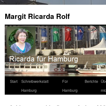
Zum
Inhalt
Margit Ricarda Rolf
springen
Start
Schreibwerkstatt
Für
Berichte
Üb
Hamburg
Hamburg
mi