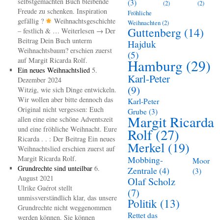
selbstgemachten Buch bleibende
(3)
(2)
(2)
Freude zu schenken. Inspiration
Fröhliche
gefällig ?
Weihnachtsgeschichte
Weihnachten
(2)
Guttenberg
(14)
– festlich & … Weiterlesen → Der
Beitrag Dein Buch unterm
Hajduk
Weihnachtsbaum? erschien zuerst
(5)
auf Margit Ricarda Rolf.
Hamburg
(29)
Ein neues Weihnachtslied
5.
Karl-Peter
Dezember 2024
(9)
Witzig, wie sich Dinge entwickeln.
Wir wollen aber bitte dennoch das
Karl-Peter
Original nicht vergessen: Euch
Grube
(3)
Margit Ricarda
allen eine eine schöne Adventszeit
und eine fröhliche Weihnacht. Eure
Rolf
(27)
Ricarda . . : Der Beitrag Ein neues
Merkel
(19)
Weihnachtslied erschien zuerst auf
Margit Ricarda Rolf.
Mobbing-
Moor
Grundrechte sind unteilbar
6.
Zentrale
(4)
(3)
August 2021
Olaf Scholz
Ulrike Guérot stellt
(7)
unmissverständlich klar, das unsere
Politik
(13)
Grundrechte nicht weggenommen
Rettet das
werden können. Sie können