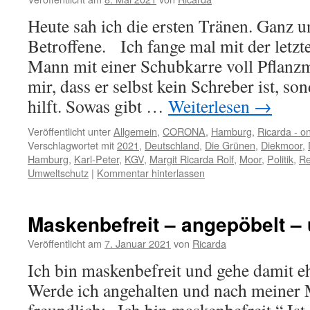
Heute sah ich die ersten Tränen. Ganz u
Betroffene. Ich fange mal mit der letz
Mann mit einer Schubkarre voll Pflanzma
mir, dass er selbst kein Schreber ist, s
hilft. Sowas gibt …
Weiterlesen
→
Veröffentlicht unter
Allgemein
,
CORONA
,
Hamburg
,
Ricarda - o
Verschlagwortet mit
2021
,
Deutschland
,
Die Grünen
,
Diekmoor
,
Hamburg
,
Karl-Peter
,
KGV
,
Margit Ricarda Rolf
,
Moor
,
Politik
,
Re
Umweltschutz
|
Kommentar hinterlassen
Maskenbefreit – angepöbelt –
Veröffentlicht am
7. Januar 2021
von
Ricarda
Ich bin maskenbefreit und gehe damit e
Werde ich angehalten und nach meiner M