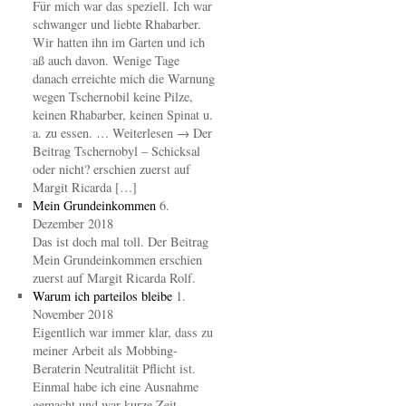
Für mich war das speziell. Ich war
schwanger und liebte Rhabarber.
Wir hatten ihn im Garten und ich
aß auch davon. Wenige Tage
danach erreichte mich die Warnung
wegen Tschernobil keine Pilze,
keinen Rhabarber, keinen Spinat u.
a. zu essen. … Weiterlesen → Der
Beitrag Tschernobyl – Schicksal
oder nicht? erschien zuerst auf
Margit Ricarda […]
Mein Grundeinkommen
6.
Dezember 2018
Das ist doch mal toll. Der Beitrag
Mein Grundeinkommen erschien
zuerst auf Margit Ricarda Rolf.
Warum ich parteilos bleibe
1.
November 2018
Eigentlich war immer klar, dass zu
meiner Arbeit als Mobbing-
Beraterin Neutralität Pflicht ist.
Einmal habe ich eine Ausnahme
gemacht und war kurze Zeit