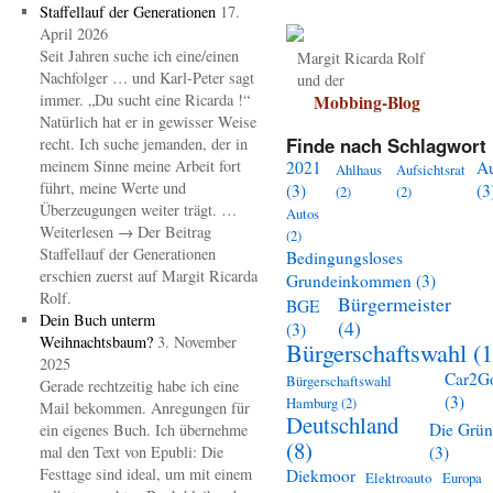
Staffellauf der Generationen
17.
April 2026
Seit Jahren suche ich eine/einen
Margit Ricarda Rolf
Nachfolger … und Karl-Peter sagt
und der
immer. „Du sucht eine Ricarda !“
Mobbing-Blog
Natürlich hat er in gewisser Weise
Finde nach Schlagwort 
recht. Ich suche jemanden, der in
meinem Sinne meine Arbeit fort
2021
A
Ahlhaus
Aufsichtsrat
führt, meine Werte und
(3)
(3
(2)
(2)
Überzeugungen weiter trägt. …
Autos
Weiterlesen → Der Beitrag
(2)
Staffellauf der Generationen
Bedingungsloses
erschien zuerst auf Margit Ricarda
Grundeinkommen
(3)
Rolf.
Bürgermeister
BGE
Dein Buch unterm
(4)
(3)
Weihnachtsbaum?
3. November
Bürgerschaftswahl
(1
2025
Car2G
Bürgerschaftswahl
Gerade rechtzeitig habe ich eine
(3)
Hamburg
(2)
Mail bekommen. Anregungen für
Deutschland
Die Grü
ein eigenes Buch. Ich übernehme
(8)
mal den Text von Epubli: Die
(3)
Festtage sind ideal, um mit einem
Diekmoor
Elektroauto
Europa