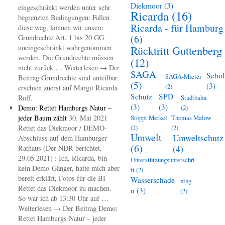
Diekmoor
(3)
eingeschränkt werden unter sehr
Ricarda
(16)
begrenzten Bedingungen: Fallen
Ricarda - für Hamburg
diese weg, können wir unsere
(6)
Grundrechte Art. 1 bis 20 GG
uneingeschränkt wahrgenommen
Rücktritt Guttenberg
werden. Die Grundrechte müssen
(12)
nicht zurück … Weiterlesen → Der
SAGA
Schol
SAGA-Mieter
Beitrag Grundrechte sind unteilbar
(5)
(3)
(2)
erschien zuerst auf Margit Ricarda
Schutz
SPD
Rolf.
Stadtbahn
(3)
(3)
Demo: Rettet Hamburgs Natur –
(2)
jeder Baum zählt
30. Mai 2021
Stoppt Merkel
Thomas Malow
Rettet das Diekmoor / DEMO-
(2)
(2)
Umwelt
Umweltschutz
Abschluss auf dem Hamburger
(6)
(4)
Rathaus (Der NDR berichtet,
29.05.2021) : Ich, Ricarda, bin
Unterstützungsunterschri
kein Demo-Gänger, hatte mich aber
ft
(2)
bereit erklärt, Fotos für die BI
Wasserschade
xing
Rettet das Diekmoor zu machen.
n
(3)
(2)
So war ich ab 13:30 Uhr auf …
Weiterlesen → Der Beitrag Demo:
Rettet Hamburgs Natur – jeder