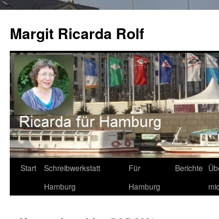
Zum
Inhalt
Margit Ricarda Rolf
springen
Start
Schreibwerkstatt
Für
Berichte
Üb
Hamburg
Hamburg
mi