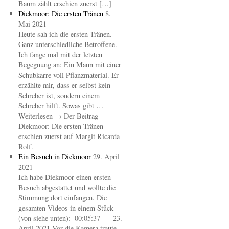
Baum zählt erschien zuerst […]
Diekmoor: Die ersten Tränen
8.
Mai 2021
Heute sah ich die ersten Tränen.
Ganz unterschiedliche Betroffene.
Ich fange mal mit der letzten
Begegnung an: Ein Mann mit einer
Schubkarre voll Pflanzmaterial. Er
erzählte mir, dass er selbst kein
Schreber ist, sondern einem
Schreber hilft. Sowas gibt …
Weiterlesen → Der Beitrag
Diekmoor: Die ersten Tränen
erschien zuerst auf Margit Ricarda
Rolf.
Ein Besuch in Diekmoor
29. April
2021
Ich habe Diekmoor einen ersten
Besuch abgestattet und wollte die
Stimmung dort einfangen. Die
gesamten Videos in einem Stück
(von siehe unten): 00:05:37 – 23.
April 2021 Vor die Kamera traute