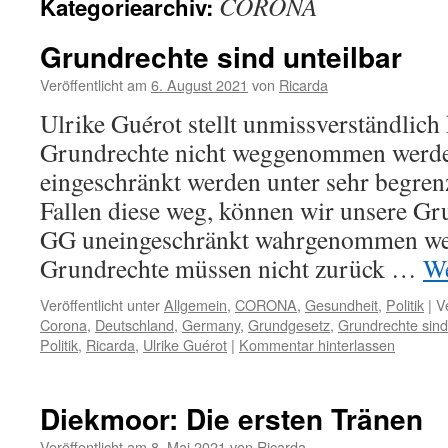
CORONA
Kategoriearchiv:
Grundrechte sind unteilbar
Veröffentlicht am
6. August 2021
von
Ricarda
Ulrike Guérot stellt unmissverständlich 
Grundrechte nicht weggenommen werde
eingeschränkt werden unter sehr begre
Fallen diese weg, können wir unsere Gru
GG uneingeschränkt wahrgenommen we
Grundrechte müssen nicht zurück …
We
Veröffentlicht unter
Allgemein
,
CORONA
,
Gesundheit
,
Politik
|
V
Corona
,
Deutschland
,
Germany
,
Grundgesetz
,
Grundrechte sind 
Politik
,
Ricarda
,
Ulrike Guérot
|
Kommentar hinterlassen
Diekmoor: Die ersten Tränen
Veröffentlicht am
8. Mai 2021
von
Ricarda