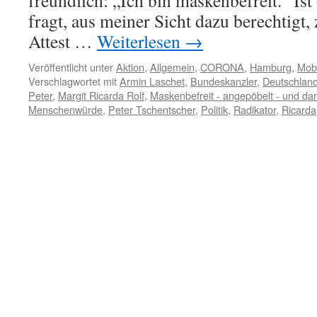
freundlich: „Ich bin maskenbefreit.“ Ist
fragt, aus meiner Sicht dazu berechtigt, 
Attest …
Weiterlesen
→
Veröffentlicht unter
Aktion
,
Allgemein
,
CORONA
,
Hamburg
,
Mob
Verschlagwortet mit
Armin Laschet
,
Bundeskanzler
,
Deutschland
Peter
,
Margit Ricarda Rolf
,
Maskenbefreit - angepöbelt - und da
Menschenwürde
,
Peter Tschentscher
,
Politik
,
Radikator
,
Ricarda