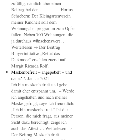
zufällig, nämlich über einen
Beitrag bei den . Hortus-
Schrebern: Der Kleingartenverein
meiner Kindheit soll dem
Wohnungsbauprogramm zum Opfer
fallen. Neben 700 Wohnungen, die
ja durchaus wünschenswert …
Weiterlesen → Der Beitrag
Bürgerinitiative „Rettet das
Diekmoor“ erschien zuerst auf
Margit Ricarda Rolf.
Maskenbefreit – angepöbelt – und
dann?
7. Januar 2021
Ich bin maskenbefreit und gehe
damit eher entspannt um. – Werde
ich angehalten und nach meiner
Maske gefragt, sage ich freundlich:
„Ich bin maskenbefreit.“ Ist die
Person, die mich fragt, aus meiner
Sicht dazu berechtigt, zeige ich
auch das Attest … Weiterlesen →
Der Beitrag Maskenbefreit –