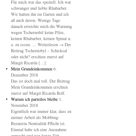
Für mich war das speziell. Ich war
schwanger und liebte Rhabarber.
Wir hatten ihn im Garten und ich
aß auch davon. Wenige Tage
danach erreichte mich die Warnung
wegen Tschernobil keine Pilze,
keinen Rhabarber, keinen Spinat u.
a. zu essen. … Weiterlesen → Der
Beitrag Tschernobyl – Schicksal
oder nicht? erschien zuerst auf
Margit Ricarda […]
Mein Grundeinkommen
6.
Dezember 2018
Das ist doch mal toll. Der Beitrag
Mein Grundeinkommen erschien
zuerst auf Margit Ricarda Rolf.
Warum ich parteilos bleibe
1.
November 2018
Eigentlich war immer klar, dass zu
meiner Arbeit als Mobbing-
Beraterin Neutralität Pflicht ist.
Einmal habe ich eine Ausnahme
gemacht und war kurze Zeit