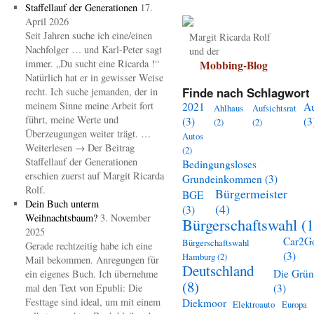
Staffellauf der Generationen
17.
April 2026
Seit Jahren suche ich eine/einen
Margit Ricarda Rolf
Nachfolger … und Karl-Peter sagt
und der
immer. „Du sucht eine Ricarda !“
Mobbing-Blog
Natürlich hat er in gewisser Weise
Finde nach Schlagwort 
recht. Ich suche jemanden, der in
meinem Sinne meine Arbeit fort
2021
A
Ahlhaus
Aufsichtsrat
führt, meine Werte und
(3)
(3
(2)
(2)
Überzeugungen weiter trägt. …
Autos
Weiterlesen → Der Beitrag
(2)
Staffellauf der Generationen
Bedingungsloses
erschien zuerst auf Margit Ricarda
Grundeinkommen
(3)
Rolf.
Bürgermeister
BGE
Dein Buch unterm
(4)
(3)
Weihnachtsbaum?
3. November
Bürgerschaftswahl
(1
2025
Car2G
Bürgerschaftswahl
Gerade rechtzeitig habe ich eine
(3)
Hamburg
(2)
Mail bekommen. Anregungen für
Deutschland
Die Grü
ein eigenes Buch. Ich übernehme
(8)
mal den Text von Epubli: Die
(3)
Festtage sind ideal, um mit einem
Diekmoor
Elektroauto
Europa