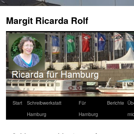
Zum
Inhalt
Margit Ricarda Rolf
springen
Start
Schreibwerkstatt
Für
Berichte
Üb
Hamburg
Hamburg
mi