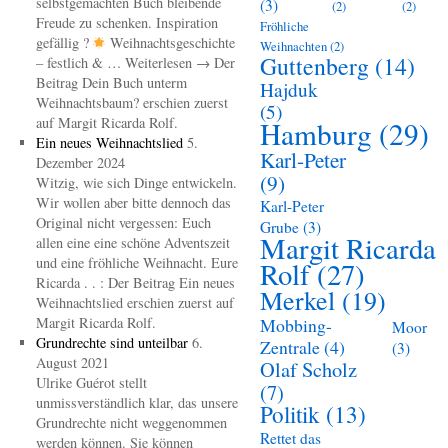
selbstgemachten Buch bleibende
(3)
(2)
(2)
Freude zu schenken. Inspiration
Fröhliche
gefällig ?
Weihnachtsgeschichte
Weihnachten
(2)
Guttenberg
(14)
– festlich & … Weiterlesen → Der
Beitrag Dein Buch unterm
Hajduk
Weihnachtsbaum? erschien zuerst
(5)
auf Margit Ricarda Rolf.
Hamburg
(29)
Ein neues Weihnachtslied
5.
Karl-Peter
Dezember 2024
(9)
Witzig, wie sich Dinge entwickeln.
Wir wollen aber bitte dennoch das
Karl-Peter
Original nicht vergessen: Euch
Grube
(3)
Margit Ricarda
allen eine eine schöne Adventszeit
und eine fröhliche Weihnacht. Eure
Rolf
(27)
Ricarda . . : Der Beitrag Ein neues
Merkel
(19)
Weihnachtslied erschien zuerst auf
Margit Ricarda Rolf.
Mobbing-
Moor
Grundrechte sind unteilbar
6.
Zentrale
(4)
(3)
August 2021
Olaf Scholz
Ulrike Guérot stellt
(7)
unmissverständlich klar, das unsere
Politik
(13)
Grundrechte nicht weggenommen
Rettet das
werden können. Sie können