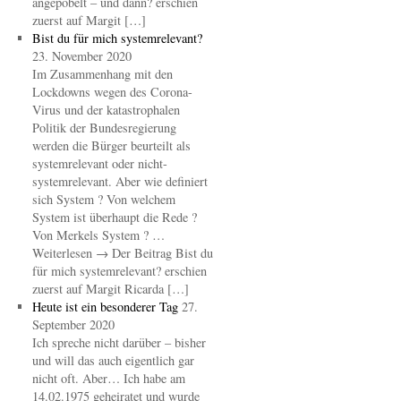
angepöbelt – und dann? erschien
zuerst auf Margit […]
Bist du für mich systemrelevant?
23. November 2020
Im Zusammenhang mit den
Lockdowns wegen des Corona-
Virus und der katastrophalen
Politik der Bundesregierung
werden die Bürger beurteilt als
systemrelevant oder nicht-
systemrelevant. Aber wie definiert
sich System ? Von welchem
System ist überhaupt die Rede ?
Von Merkels System ? …
Weiterlesen → Der Beitrag Bist du
für mich systemrelevant? erschien
zuerst auf Margit Ricarda […]
Heute ist ein besonderer Tag
27.
September 2020
Ich spreche nicht darüber – bisher
und will das auch eigentlich gar
nicht oft. Aber… Ich habe am
14.02.1975 geheiratet und wurde