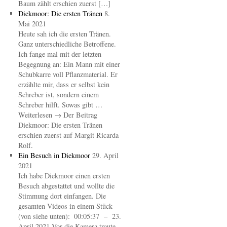
Baum zählt erschien zuerst […]
Diekmoor: Die ersten Tränen
8.
Mai 2021
Heute sah ich die ersten Tränen.
Ganz unterschiedliche Betroffene.
Ich fange mal mit der letzten
Begegnung an: Ein Mann mit einer
Schubkarre voll Pflanzmaterial. Er
erzählte mir, dass er selbst kein
Schreber ist, sondern einem
Schreber hilft. Sowas gibt …
Weiterlesen → Der Beitrag
Diekmoor: Die ersten Tränen
erschien zuerst auf Margit Ricarda
Rolf.
Ein Besuch in Diekmoor
29. April
2021
Ich habe Diekmoor einen ersten
Besuch abgestattet und wollte die
Stimmung dort einfangen. Die
gesamten Videos in einem Stück
(von siehe unten): 00:05:37 – 23.
April 2021 Vor die Kamera traute