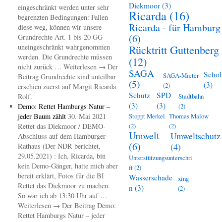
Diekmoor
(3)
eingeschränkt werden unter sehr
Ricarda
(16)
begrenzten Bedingungen: Fallen
Ricarda - für Hamburg
diese weg, können wir unsere
(6)
Grundrechte Art. 1 bis 20 GG
uneingeschränkt wahrgenommen
Rücktritt Guttenberg
werden. Die Grundrechte müssen
(12)
nicht zurück … Weiterlesen → Der
SAGA
Schol
SAGA-Mieter
Beitrag Grundrechte sind unteilbar
(5)
(3)
(2)
erschien zuerst auf Margit Ricarda
Schutz
SPD
Rolf.
Stadtbahn
(3)
(3)
Demo: Rettet Hamburgs Natur –
(2)
jeder Baum zählt
30. Mai 2021
Stoppt Merkel
Thomas Malow
Rettet das Diekmoor / DEMO-
(2)
(2)
Umwelt
Umweltschutz
Abschluss auf dem Hamburger
(6)
(4)
Rathaus (Der NDR berichtet,
29.05.2021) : Ich, Ricarda, bin
Unterstützungsunterschri
kein Demo-Gänger, hatte mich aber
ft
(2)
bereit erklärt, Fotos für die BI
Wasserschade
xing
Rettet das Diekmoor zu machen.
n
(3)
(2)
So war ich ab 13:30 Uhr auf …
Weiterlesen → Der Beitrag Demo:
Rettet Hamburgs Natur – jeder