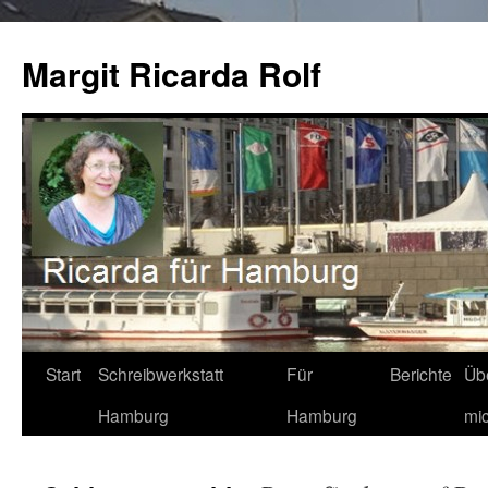
Zum
Inhalt
Margit Ricarda Rolf
springen
Start
Schreibwerkstatt
Für
Berichte
Üb
Hamburg
Hamburg
mi