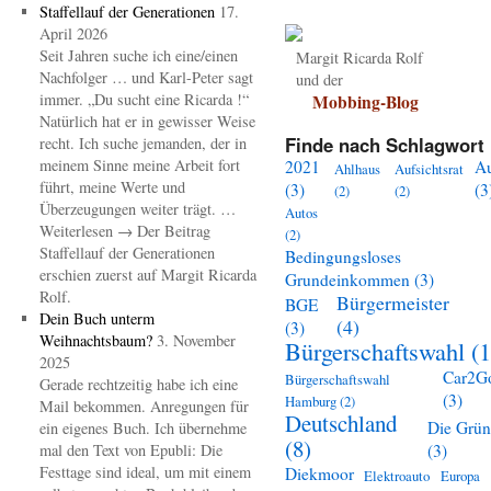
Staffellauf der Generationen
17.
April 2026
Seit Jahren suche ich eine/einen
Margit Ricarda Rolf
Nachfolger … und Karl-Peter sagt
und der
immer. „Du sucht eine Ricarda !“
Mobbing-Blog
Natürlich hat er in gewisser Weise
Finde nach Schlagwort 
recht. Ich suche jemanden, der in
meinem Sinne meine Arbeit fort
2021
A
Ahlhaus
Aufsichtsrat
führt, meine Werte und
(3)
(3
(2)
(2)
Überzeugungen weiter trägt. …
Autos
Weiterlesen → Der Beitrag
(2)
Staffellauf der Generationen
Bedingungsloses
erschien zuerst auf Margit Ricarda
Grundeinkommen
(3)
Rolf.
Bürgermeister
BGE
Dein Buch unterm
(4)
(3)
Weihnachtsbaum?
3. November
Bürgerschaftswahl
(1
2025
Car2G
Bürgerschaftswahl
Gerade rechtzeitig habe ich eine
(3)
Hamburg
(2)
Mail bekommen. Anregungen für
Deutschland
Die Grü
ein eigenes Buch. Ich übernehme
(8)
mal den Text von Epubli: Die
(3)
Festtage sind ideal, um mit einem
Diekmoor
Elektroauto
Europa