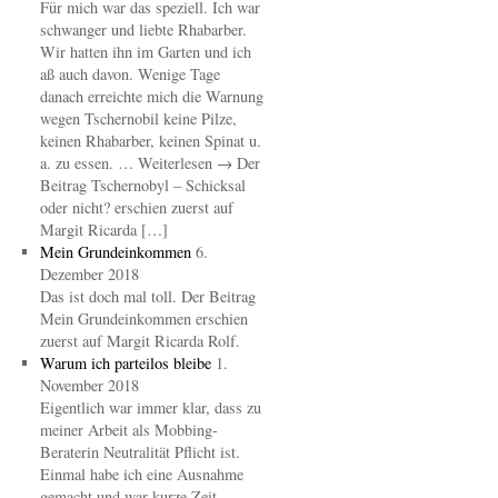
Für mich war das speziell. Ich war
schwanger und liebte Rhabarber.
Wir hatten ihn im Garten und ich
aß auch davon. Wenige Tage
danach erreichte mich die Warnung
wegen Tschernobil keine Pilze,
keinen Rhabarber, keinen Spinat u.
a. zu essen. … Weiterlesen → Der
Beitrag Tschernobyl – Schicksal
oder nicht? erschien zuerst auf
Margit Ricarda […]
Mein Grundeinkommen
6.
Dezember 2018
Das ist doch mal toll. Der Beitrag
Mein Grundeinkommen erschien
zuerst auf Margit Ricarda Rolf.
Warum ich parteilos bleibe
1.
November 2018
Eigentlich war immer klar, dass zu
meiner Arbeit als Mobbing-
Beraterin Neutralität Pflicht ist.
Einmal habe ich eine Ausnahme
gemacht und war kurze Zeit