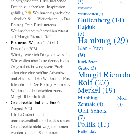
selbstgemachten Buch bleibende
(3)
(2)
(2)
Freude zu schenken. Inspiration
Fröhliche
gefällig ?
Weihnachtsgeschichte
Weihnachten
(2)
Guttenberg
(14)
– festlich & … Weiterlesen → Der
Beitrag Dein Buch unterm
Hajduk
Weihnachtsbaum? erschien zuerst
(5)
auf Margit Ricarda Rolf.
Hamburg
(29)
Ein neues Weihnachtslied
5.
Karl-Peter
Dezember 2024
(9)
Witzig, wie sich Dinge entwickeln.
Wir wollen aber bitte dennoch das
Karl-Peter
Original nicht vergessen: Euch
Grube
(3)
Margit Ricarda
allen eine eine schöne Adventszeit
und eine fröhliche Weihnacht. Eure
Rolf
(27)
Ricarda . . : Der Beitrag Ein neues
Merkel
(19)
Weihnachtslied erschien zuerst auf
Margit Ricarda Rolf.
Mobbing-
Moor
Grundrechte sind unteilbar
6.
Zentrale
(4)
(3)
August 2021
Olaf Scholz
Ulrike Guérot stellt
(7)
unmissverständlich klar, das unsere
Politik
(13)
Grundrechte nicht weggenommen
Rettet das
werden können. Sie können