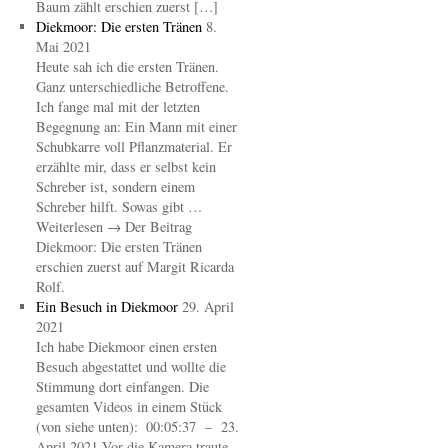
Baum zählt erschien zuerst […]
Diekmoor: Die ersten Tränen
8.
Mai 2021
Heute sah ich die ersten Tränen.
Ganz unterschiedliche Betroffene.
Ich fange mal mit der letzten
Begegnung an: Ein Mann mit einer
Schubkarre voll Pflanzmaterial. Er
erzählte mir, dass er selbst kein
Schreber ist, sondern einem
Schreber hilft. Sowas gibt …
Weiterlesen → Der Beitrag
Diekmoor: Die ersten Tränen
erschien zuerst auf Margit Ricarda
Rolf.
Ein Besuch in Diekmoor
29. April
2021
Ich habe Diekmoor einen ersten
Besuch abgestattet und wollte die
Stimmung dort einfangen. Die
gesamten Videos in einem Stück
(von siehe unten): 00:05:37 – 23.
April 2021 Vor die Kamera traute