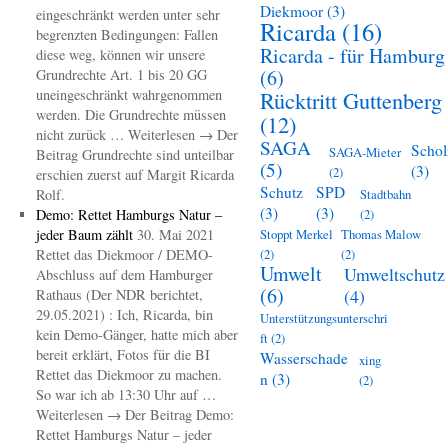
Diekmoor
(3)
eingeschränkt werden unter sehr
Ricarda
(16)
begrenzten Bedingungen: Fallen
Ricarda - für Hamburg
diese weg, können wir unsere
(6)
Grundrechte Art. 1 bis 20 GG
uneingeschränkt wahrgenommen
Rücktritt Guttenberg
werden. Die Grundrechte müssen
(12)
nicht zurück … Weiterlesen → Der
SAGA
Schol
SAGA-Mieter
Beitrag Grundrechte sind unteilbar
(5)
(3)
(2)
erschien zuerst auf Margit Ricarda
Schutz
SPD
Rolf.
Stadtbahn
(3)
(3)
Demo: Rettet Hamburgs Natur –
(2)
jeder Baum zählt
30. Mai 2021
Stoppt Merkel
Thomas Malow
Rettet das Diekmoor / DEMO-
(2)
(2)
Umwelt
Umweltschutz
Abschluss auf dem Hamburger
(6)
(4)
Rathaus (Der NDR berichtet,
29.05.2021) : Ich, Ricarda, bin
Unterstützungsunterschri
kein Demo-Gänger, hatte mich aber
ft
(2)
bereit erklärt, Fotos für die BI
Wasserschade
xing
Rettet das Diekmoor zu machen.
n
(3)
(2)
So war ich ab 13:30 Uhr auf …
Weiterlesen → Der Beitrag Demo:
Rettet Hamburgs Natur – jeder