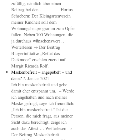
zufällig, nämlich über einen
Beitrag bei den . Hortus-
Schrebern: Der Kleingartenverein
meiner Kindheit soll dem
Wohnungsbauprogramm zum Opfer
fallen. Neben 700 Wohnungen, die
ja durchaus wünschenswert …
Weiterlesen → Der Beitrag
Bürgerinitiative „Rettet das
Diekmoor“ erschien zuerst auf
Margit Ricarda Rolf.
Maskenbefreit – angepöbelt – und
dann?
7. Januar 2021
Ich bin maskenbefreit und gehe
damit eher entspannt um. – Werde
ich angehalten und nach meiner
Maske gefragt, sage ich freundlich:
„Ich bin maskenbefreit.“ Ist die
Person, die mich fragt, aus meiner
Sicht dazu berechtigt, zeige ich
auch das Attest … Weiterlesen →
Der Beitrag Maskenbefreit –