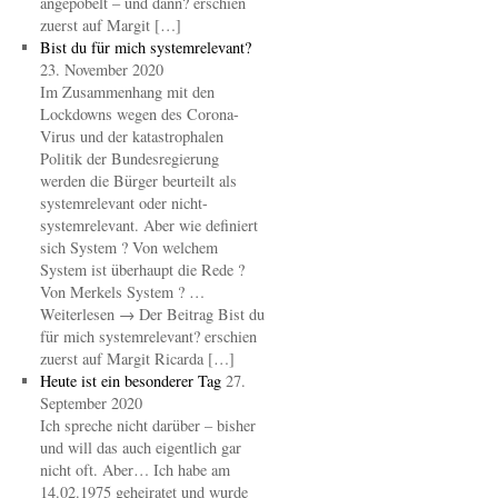
angepöbelt – und dann? erschien
zuerst auf Margit […]
Bist du für mich systemrelevant?
23. November 2020
Im Zusammenhang mit den
Lockdowns wegen des Corona-
Virus und der katastrophalen
Politik der Bundesregierung
werden die Bürger beurteilt als
systemrelevant oder nicht-
systemrelevant. Aber wie definiert
sich System ? Von welchem
System ist überhaupt die Rede ?
Von Merkels System ? …
Weiterlesen → Der Beitrag Bist du
für mich systemrelevant? erschien
zuerst auf Margit Ricarda […]
Heute ist ein besonderer Tag
27.
September 2020
Ich spreche nicht darüber – bisher
und will das auch eigentlich gar
nicht oft. Aber… Ich habe am
14.02.1975 geheiratet und wurde