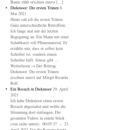
Baum zählt erschien zuerst […]
Diekmoor: Die ersten Tränen
8.
Mai 2021
Heute sah ich die ersten Tränen.
Ganz unterschiedliche Betroffene.
Ich fange mal mit der letzten
Begegnung an: Ein Mann mit einer
Schubkarre voll Pflanzmaterial. Er
erzählte mir, dass er selbst kein
Schreber ist, sondern einem
Schreber hilft. Sowas gibt …
Weiterlesen → Der Beitrag
Diekmoor: Die ersten Tränen
erschien zuerst auf Margit Ricarda
Rolf.
Ein Besuch in Diekmoor
29. April
2021
Ich habe Diekmoor einen ersten
Besuch abgestattet und wollte die
Stimmung dort einfangen. Die
gesamten Videos in einem Stück
(von siehe unten): 00:05:37 – 23.
April 2021 Vor die Kamera traute