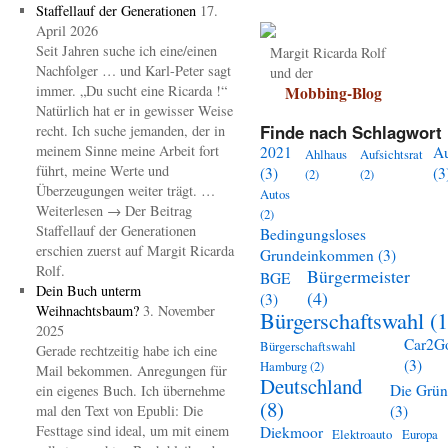
Staffellauf der Generationen
17.
April 2026
Seit Jahren suche ich eine/einen
Margit Ricarda Rolf
Nachfolger … und Karl-Peter sagt
und der
immer. „Du sucht eine Ricarda !“
Mobbing-Blog
Natürlich hat er in gewisser Weise
Finde nach Schlagwort 
recht. Ich suche jemanden, der in
meinem Sinne meine Arbeit fort
2021
A
Ahlhaus
Aufsichtsrat
führt, meine Werte und
(3)
(3
(2)
(2)
Überzeugungen weiter trägt. …
Autos
Weiterlesen → Der Beitrag
(2)
Staffellauf der Generationen
Bedingungsloses
erschien zuerst auf Margit Ricarda
Grundeinkommen
(3)
Rolf.
Bürgermeister
BGE
Dein Buch unterm
(4)
(3)
Weihnachtsbaum?
3. November
Bürgerschaftswahl
(1
2025
Car2G
Bürgerschaftswahl
Gerade rechtzeitig habe ich eine
(3)
Hamburg
(2)
Mail bekommen. Anregungen für
Deutschland
Die Grü
ein eigenes Buch. Ich übernehme
(8)
mal den Text von Epubli: Die
(3)
Festtage sind ideal, um mit einem
Diekmoor
Elektroauto
Europa