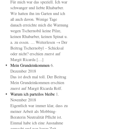
Für mich war das speziell. Ich war
schwanger und liebte Rhabarber.
Wir hatten ihn im Garten und ich
aß auch davon. Wenige Tage
danach erreichte mich die Warnung
wegen Tschernobil keine Pilze,
keinen Rhabarber, keinen Spinat u.
a. zu essen. … Weiterlesen → Der
Beitrag Tschernobyl – Schicksal
oder nicht? erschien zuerst auf
Margit Ricarda […]
Mein Grundeinkommen
6.
Dezember 2018
Das ist doch mal toll. Der Beitrag
Mein Grundeinkommen erschien
zuerst auf Margit Ricarda Rolf.
Warum ich parteilos bleibe
1.
November 2018
Eigentlich war immer klar, dass zu
meiner Arbeit als Mobbing-
Beraterin Neutralität Pflicht ist.
Einmal habe ich eine Ausnahme
gemacht und war kurze Zeit