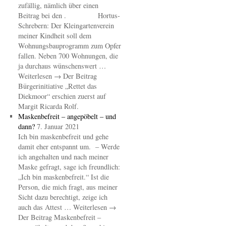
zufällig, nämlich über einen
Beitrag bei den . Hortus-
Schrebern: Der Kleingartenverein
meiner Kindheit soll dem
Wohnungsbauprogramm zum Opfer
fallen. Neben 700 Wohnungen, die
ja durchaus wünschenswert …
Weiterlesen → Der Beitrag
Bürgerinitiative „Rettet das
Diekmoor“ erschien zuerst auf
Margit Ricarda Rolf.
Maskenbefreit – angepöbelt – und
dann?
7. Januar 2021
Ich bin maskenbefreit und gehe
damit eher entspannt um. – Werde
ich angehalten und nach meiner
Maske gefragt, sage ich freundlich:
„Ich bin maskenbefreit.“ Ist die
Person, die mich fragt, aus meiner
Sicht dazu berechtigt, zeige ich
auch das Attest … Weiterlesen →
Der Beitrag Maskenbefreit –