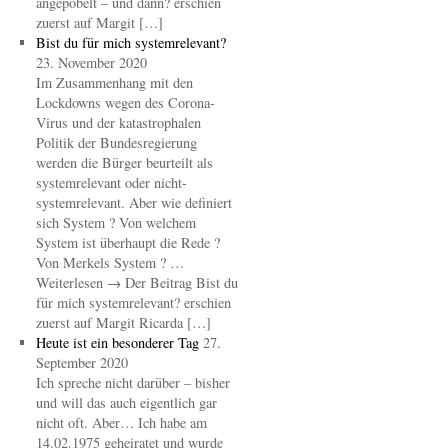
angepöbelt – und dann? erschien
zuerst auf Margit […]
Bist du für mich systemrelevant?
23. November 2020
Im Zusammenhang mit den
Lockdowns wegen des Corona-
Virus und der katastrophalen
Politik der Bundesregierung
werden die Bürger beurteilt als
systemrelevant oder nicht-
systemrelevant. Aber wie definiert
sich System ? Von welchem
System ist überhaupt die Rede ?
Von Merkels System ? …
Weiterlesen → Der Beitrag Bist du
für mich systemrelevant? erschien
zuerst auf Margit Ricarda […]
Heute ist ein besonderer Tag
27.
September 2020
Ich spreche nicht darüber – bisher
und will das auch eigentlich gar
nicht oft. Aber… Ich habe am
14.02.1975 geheiratet und wurde