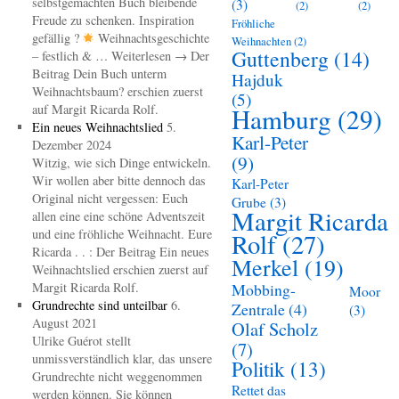
selbstgemachten Buch bleibende
(3)
(2)
(2)
Freude zu schenken. Inspiration
Fröhliche
gefällig ?
Weihnachtsgeschichte
Weihnachten
(2)
Guttenberg
(14)
– festlich & … Weiterlesen → Der
Beitrag Dein Buch unterm
Hajduk
Weihnachtsbaum? erschien zuerst
(5)
auf Margit Ricarda Rolf.
Hamburg
(29)
Ein neues Weihnachtslied
5.
Karl-Peter
Dezember 2024
(9)
Witzig, wie sich Dinge entwickeln.
Wir wollen aber bitte dennoch das
Karl-Peter
Original nicht vergessen: Euch
Grube
(3)
Margit Ricarda
allen eine eine schöne Adventszeit
und eine fröhliche Weihnacht. Eure
Rolf
(27)
Ricarda . . : Der Beitrag Ein neues
Merkel
(19)
Weihnachtslied erschien zuerst auf
Margit Ricarda Rolf.
Mobbing-
Moor
Grundrechte sind unteilbar
6.
Zentrale
(4)
(3)
August 2021
Olaf Scholz
Ulrike Guérot stellt
(7)
unmissverständlich klar, das unsere
Politik
(13)
Grundrechte nicht weggenommen
Rettet das
werden können. Sie können