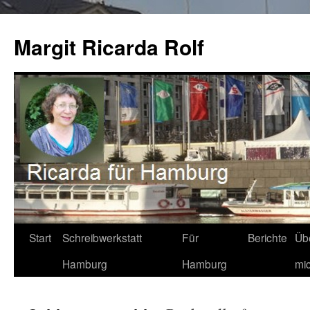
Zum
Inhalt
Margit Ricarda Rolf
springen
Start
Schreibwerkstatt
Für
Berichte
Üb
Hamburg
Hamburg
mi