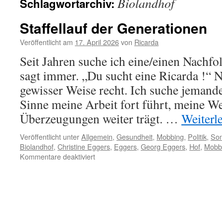
Biolandhof
Schlagwortarchiv:
Staffellauf der Generationen
Veröffentlicht am
17. April 2026
von
Ricarda
Seit Jahren suche ich eine/einen Nachf
sagt immer. „Du sucht eine Ricarda !“ Na
gewisser Weise recht. Ich suche jemand
Sinne meine Arbeit fort führt, meine W
Überzeugungen weiter trägt. …
Weiterl
Veröffentlicht unter
Allgemein
,
Gesundheit
,
Mobbing
,
Politik
,
Son
Biolandhof
,
Christine Eggers
,
Eggers
,
Georg Eggers
,
Hof
,
Mobbi
für
Kommentare deaktiviert
Staffellauf
der
Generationen