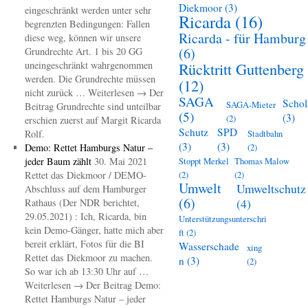
Diekmoor
(3)
eingeschränkt werden unter sehr
Ricarda
(16)
begrenzten Bedingungen: Fallen
Ricarda - für Hamburg
diese weg, können wir unsere
(6)
Grundrechte Art. 1 bis 20 GG
uneingeschränkt wahrgenommen
Rücktritt Guttenberg
werden. Die Grundrechte müssen
(12)
nicht zurück … Weiterlesen → Der
SAGA
Schol
SAGA-Mieter
Beitrag Grundrechte sind unteilbar
(5)
(3)
(2)
erschien zuerst auf Margit Ricarda
Schutz
SPD
Rolf.
Stadtbahn
(3)
(3)
Demo: Rettet Hamburgs Natur –
(2)
jeder Baum zählt
30. Mai 2021
Stoppt Merkel
Thomas Malow
Rettet das Diekmoor / DEMO-
(2)
(2)
Umwelt
Umweltschutz
Abschluss auf dem Hamburger
(6)
(4)
Rathaus (Der NDR berichtet,
29.05.2021) : Ich, Ricarda, bin
Unterstützungsunterschri
kein Demo-Gänger, hatte mich aber
ft
(2)
bereit erklärt, Fotos für die BI
Wasserschade
xing
Rettet das Diekmoor zu machen.
n
(3)
(2)
So war ich ab 13:30 Uhr auf …
Weiterlesen → Der Beitrag Demo:
Rettet Hamburgs Natur – jeder