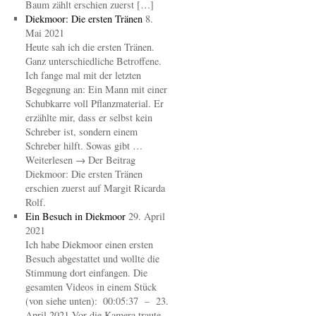
Baum zählt erschien zuerst […]
Diekmoor: Die ersten Tränen
8.
Mai 2021
Heute sah ich die ersten Tränen.
Ganz unterschiedliche Betroffene.
Ich fange mal mit der letzten
Begegnung an: Ein Mann mit einer
Schubkarre voll Pflanzmaterial. Er
erzählte mir, dass er selbst kein
Schreber ist, sondern einem
Schreber hilft. Sowas gibt …
Weiterlesen → Der Beitrag
Diekmoor: Die ersten Tränen
erschien zuerst auf Margit Ricarda
Rolf.
Ein Besuch in Diekmoor
29. April
2021
Ich habe Diekmoor einen ersten
Besuch abgestattet und wollte die
Stimmung dort einfangen. Die
gesamten Videos in einem Stück
(von siehe unten): 00:05:37 – 23.
April 2021 Vor die Kamera traute