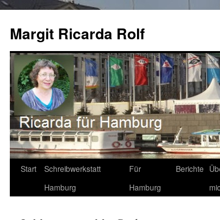
Zum
Inhalt
Margit Ricarda Rolf
springen
Start
Schreibwerkstatt
Für
Berichte
Üb
Hamburg
Hamburg
mi