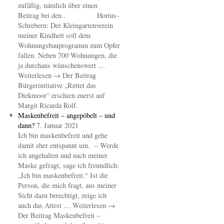
zufällig, nämlich über einen
Beitrag bei den . Hortus-
Schrebern: Der Kleingartenverein
meiner Kindheit soll dem
Wohnungsbauprogramm zum Opfer
fallen. Neben 700 Wohnungen, die
ja durchaus wünschenswert …
Weiterlesen → Der Beitrag
Bürgerinitiative „Rettet das
Diekmoor“ erschien zuerst auf
Margit Ricarda Rolf.
Maskenbefreit – angepöbelt – und
dann?
7. Januar 2021
Ich bin maskenbefreit und gehe
damit eher entspannt um. – Werde
ich angehalten und nach meiner
Maske gefragt, sage ich freundlich:
„Ich bin maskenbefreit.“ Ist die
Person, die mich fragt, aus meiner
Sicht dazu berechtigt, zeige ich
auch das Attest … Weiterlesen →
Der Beitrag Maskenbefreit –