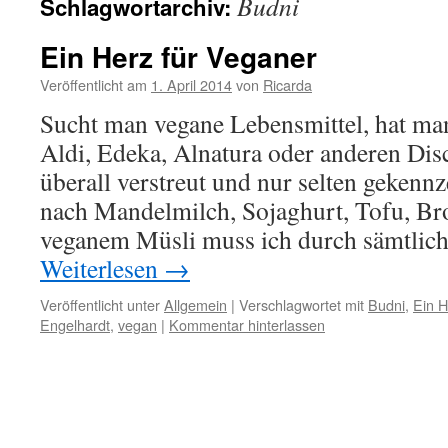
Budni
Schlagwortarchiv:
Ein Herz für Veganer
Veröffentlicht am
1. April 2014
von
Ricarda
Sucht man vegane Lebensmittel, hat man
Aldi, Edeka, Alnatura oder anderen Disc
überall verstreut und nur selten gekenn
nach Mandelmilch, Sojaghurt, Tofu, Bro
veganem Müsli muss ich durch sämtli
Weiterlesen
→
Veröffentlicht unter
Allgemein
|
Verschlagwortet mit
Budni
,
Ein H
Engelhardt
,
vegan
|
Kommentar hinterlassen