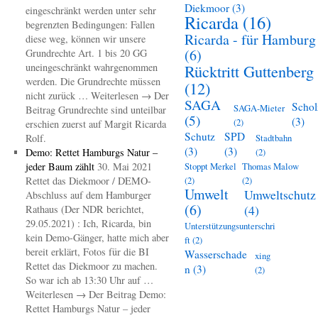
Diekmoor
(3)
eingeschränkt werden unter sehr
Ricarda
(16)
begrenzten Bedingungen: Fallen
Ricarda - für Hamburg
diese weg, können wir unsere
(6)
Grundrechte Art. 1 bis 20 GG
uneingeschränkt wahrgenommen
Rücktritt Guttenberg
werden. Die Grundrechte müssen
(12)
nicht zurück … Weiterlesen → Der
SAGA
Schol
SAGA-Mieter
Beitrag Grundrechte sind unteilbar
(5)
(3)
(2)
erschien zuerst auf Margit Ricarda
Schutz
SPD
Rolf.
Stadtbahn
(3)
(3)
Demo: Rettet Hamburgs Natur –
(2)
jeder Baum zählt
30. Mai 2021
Stoppt Merkel
Thomas Malow
Rettet das Diekmoor / DEMO-
(2)
(2)
Umwelt
Umweltschutz
Abschluss auf dem Hamburger
(6)
(4)
Rathaus (Der NDR berichtet,
29.05.2021) : Ich, Ricarda, bin
Unterstützungsunterschri
kein Demo-Gänger, hatte mich aber
ft
(2)
bereit erklärt, Fotos für die BI
Wasserschade
xing
Rettet das Diekmoor zu machen.
n
(3)
(2)
So war ich ab 13:30 Uhr auf …
Weiterlesen → Der Beitrag Demo:
Rettet Hamburgs Natur – jeder