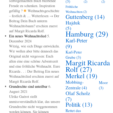
selbstgemachten Buch bleibende
(3)
(2)
(2)
Freude zu schenken. Inspiration
Fröhliche
gefällig ?
Weihnachtsgeschichte
Weihnachten
(2)
Guttenberg
(14)
– festlich & … Weiterlesen → Der
Beitrag Dein Buch unterm
Hajduk
Weihnachtsbaum? erschien zuerst
(5)
auf Margit Ricarda Rolf.
Hamburg
(29)
Ein neues Weihnachtslied
5.
Karl-Peter
Dezember 2024
(9)
Witzig, wie sich Dinge entwickeln.
Wir wollen aber bitte dennoch das
Karl-Peter
Original nicht vergessen: Euch
Grube
(3)
Margit Ricarda
allen eine eine schöne Adventszeit
und eine fröhliche Weihnacht. Eure
Rolf
(27)
Ricarda . . : Der Beitrag Ein neues
Merkel
(19)
Weihnachtslied erschien zuerst auf
Margit Ricarda Rolf.
Mobbing-
Moor
Grundrechte sind unteilbar
6.
Zentrale
(4)
(3)
August 2021
Olaf Scholz
Ulrike Guérot stellt
(7)
unmissverständlich klar, das unsere
Politik
(13)
Grundrechte nicht weggenommen
Rettet das
werden können. Sie können