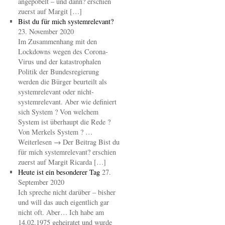
angepöbelt – und dann? erschien
zuerst auf Margit […]
Bist du für mich systemrelevant?
23. November 2020
Im Zusammenhang mit den
Lockdowns wegen des Corona-
Virus und der katastrophalen
Politik der Bundesregierung
werden die Bürger beurteilt als
systemrelevant oder nicht-
systemrelevant. Aber wie definiert
sich System ? Von welchem
System ist überhaupt die Rede ?
Von Merkels System ? …
Weiterlesen → Der Beitrag Bist du
für mich systemrelevant? erschien
zuerst auf Margit Ricarda […]
Heute ist ein besonderer Tag
27.
September 2020
Ich spreche nicht darüber – bisher
und will das auch eigentlich gar
nicht oft. Aber… Ich habe am
14.02.1975 geheiratet und wurde