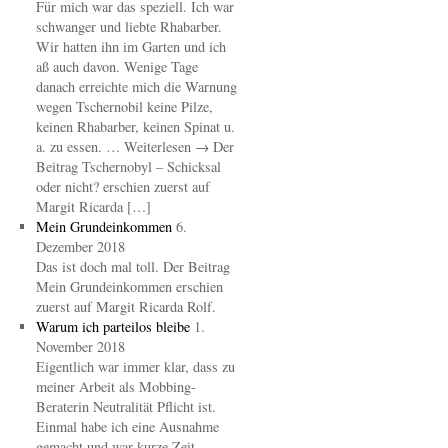
Für mich war das speziell. Ich war
schwanger und liebte Rhabarber.
Wir hatten ihn im Garten und ich
aß auch davon. Wenige Tage
danach erreichte mich die Warnung
wegen Tschernobil keine Pilze,
keinen Rhabarber, keinen Spinat u.
a. zu essen. … Weiterlesen → Der
Beitrag Tschernobyl – Schicksal
oder nicht? erschien zuerst auf
Margit Ricarda […]
Mein Grundeinkommen
6.
Dezember 2018
Das ist doch mal toll. Der Beitrag
Mein Grundeinkommen erschien
zuerst auf Margit Ricarda Rolf.
Warum ich parteilos bleibe
1.
November 2018
Eigentlich war immer klar, dass zu
meiner Arbeit als Mobbing-
Beraterin Neutralität Pflicht ist.
Einmal habe ich eine Ausnahme
gemacht und war kurze Zeit