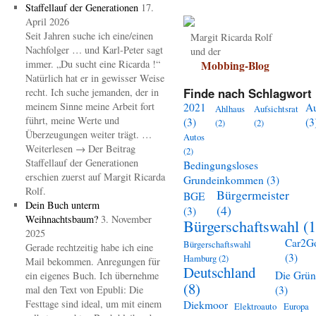
Staffellauf der Generationen
17.
April 2026
Seit Jahren suche ich eine/einen
Margit Ricarda Rolf
Nachfolger … und Karl-Peter sagt
und der
immer. „Du sucht eine Ricarda !“
Mobbing-Blog
Natürlich hat er in gewisser Weise
Finde nach Schlagwort 
recht. Ich suche jemanden, der in
meinem Sinne meine Arbeit fort
2021
A
Ahlhaus
Aufsichtsrat
führt, meine Werte und
(3)
(3
(2)
(2)
Überzeugungen weiter trägt. …
Autos
Weiterlesen → Der Beitrag
(2)
Staffellauf der Generationen
Bedingungsloses
erschien zuerst auf Margit Ricarda
Grundeinkommen
(3)
Rolf.
Bürgermeister
BGE
Dein Buch unterm
(4)
(3)
Weihnachtsbaum?
3. November
Bürgerschaftswahl
(1
2025
Car2G
Bürgerschaftswahl
Gerade rechtzeitig habe ich eine
(3)
Hamburg
(2)
Mail bekommen. Anregungen für
Deutschland
Die Grü
ein eigenes Buch. Ich übernehme
(8)
mal den Text von Epubli: Die
(3)
Festtage sind ideal, um mit einem
Diekmoor
Elektroauto
Europa