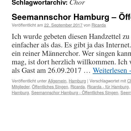
Chor
Schlagwortarchiv:
Seemannschor Hamburg – Öffe
Veröffentlicht am
22. September 2017
von
Ricarda
Ich wurde gebeten diesen Handzettel zu 
einfacher als das. Es gibt ja das Intern
ein reiner Männerchor. Wer singen kan
mag, ist dort herzlich willkommen. Ich
als Gast am 26.09.2017 …
Weiterlesen
Veröffentlicht unter
Allgemein
,
Hamburg
|
Verschlagwortet mit
C
Mitglieder
,
Öffentliches Singen
,
Ricarda
,
Ricarda - für Hamburg
,
Hamburg
,
Seemannschor Hamburg - Öffentliches Singen
,
Seem