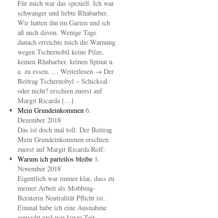
Für mich war das speziell. Ich war
schwanger und liebte Rhabarber.
Wir hatten ihn im Garten und ich
aß auch davon. Wenige Tage
danach erreichte mich die Warnung
wegen Tschernobil keine Pilze,
keinen Rhabarber, keinen Spinat u.
a. zu essen. … Weiterlesen → Der
Beitrag Tschernobyl – Schicksal
oder nicht? erschien zuerst auf
Margit Ricarda […]
Mein Grundeinkommen
6.
Dezember 2018
Das ist doch mal toll. Der Beitrag
Mein Grundeinkommen erschien
zuerst auf Margit Ricarda Rolf.
Warum ich parteilos bleibe
1.
November 2018
Eigentlich war immer klar, dass zu
meiner Arbeit als Mobbing-
Beraterin Neutralität Pflicht ist.
Einmal habe ich eine Ausnahme
gemacht und war kurze Zeit