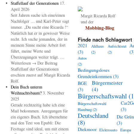
Staffellauf der Generationen
17.
April 2026
Seit Jahren suche ich eine/einen
Margit Ricarda Rolf
Nachfolger … und Karl-Peter sagt
und der
immer. „Du sucht eine Ricarda !“
Mobbing-Blog
Natürlich hat er in gewisser Weise
Finde nach Schlagwort 
recht. Ich suche jemanden, der in
meinem Sinne meine Arbeit fort
2021
A
Ahlhaus
Aufsichtsrat
führt, meine Werte und
(3)
(3
(2)
(2)
Überzeugungen weiter trägt. …
Autos
Weiterlesen → Der Beitrag
(2)
Staffellauf der Generationen
Bedingungsloses
erschien zuerst auf Margit Ricarda
Grundeinkommen
(3)
Rolf.
Bürgermeister
BGE
Dein Buch unterm
(4)
(3)
Weihnachtsbaum?
3. November
Bürgerschaftswahl
(1
2025
Car2G
Bürgerschaftswahl
Gerade rechtzeitig habe ich eine
(3)
Hamburg
(2)
Mail bekommen. Anregungen für
Deutschland
Die Grü
ein eigenes Buch. Ich übernehme
(8)
mal den Text von Epubli: Die
(3)
Festtage sind ideal, um mit einem
Diekmoor
Elektroauto
Europa