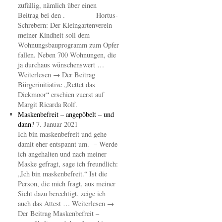
zufällig, nämlich über einen
Beitrag bei den . Hortus-
Schrebern: Der Kleingartenverein
meiner Kindheit soll dem
Wohnungsbauprogramm zum Opfer
fallen. Neben 700 Wohnungen, die
ja durchaus wünschenswert …
Weiterlesen → Der Beitrag
Bürgerinitiative „Rettet das
Diekmoor“ erschien zuerst auf
Margit Ricarda Rolf.
Maskenbefreit – angepöbelt – und
dann?
7. Januar 2021
Ich bin maskenbefreit und gehe
damit eher entspannt um. – Werde
ich angehalten und nach meiner
Maske gefragt, sage ich freundlich:
„Ich bin maskenbefreit.“ Ist die
Person, die mich fragt, aus meiner
Sicht dazu berechtigt, zeige ich
auch das Attest … Weiterlesen →
Der Beitrag Maskenbefreit –