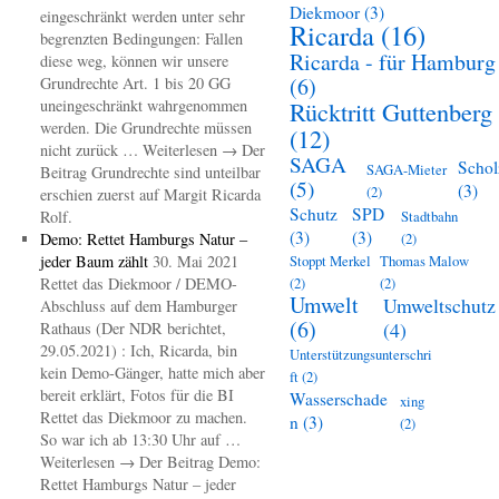
Diekmoor
(3)
eingeschränkt werden unter sehr
Ricarda
(16)
begrenzten Bedingungen: Fallen
Ricarda - für Hamburg
diese weg, können wir unsere
(6)
Grundrechte Art. 1 bis 20 GG
uneingeschränkt wahrgenommen
Rücktritt Guttenberg
werden. Die Grundrechte müssen
(12)
nicht zurück … Weiterlesen → Der
SAGA
Schol
SAGA-Mieter
Beitrag Grundrechte sind unteilbar
(5)
(3)
(2)
erschien zuerst auf Margit Ricarda
Schutz
SPD
Rolf.
Stadtbahn
(3)
(3)
Demo: Rettet Hamburgs Natur –
(2)
jeder Baum zählt
30. Mai 2021
Stoppt Merkel
Thomas Malow
Rettet das Diekmoor / DEMO-
(2)
(2)
Umwelt
Umweltschutz
Abschluss auf dem Hamburger
(6)
(4)
Rathaus (Der NDR berichtet,
29.05.2021) : Ich, Ricarda, bin
Unterstützungsunterschri
kein Demo-Gänger, hatte mich aber
ft
(2)
bereit erklärt, Fotos für die BI
Wasserschade
xing
Rettet das Diekmoor zu machen.
n
(3)
(2)
So war ich ab 13:30 Uhr auf …
Weiterlesen → Der Beitrag Demo:
Rettet Hamburgs Natur – jeder