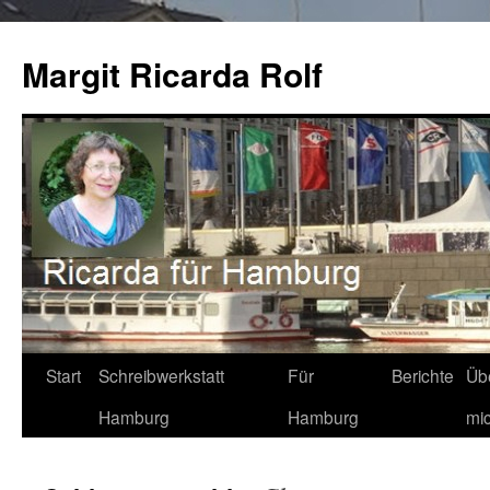
Zum
Inhalt
Margit Ricarda Rolf
springen
Start
Schreibwerkstatt
Für
Berichte
Üb
Hamburg
Hamburg
mi