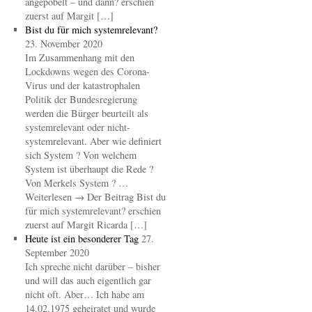
angepöbelt – und dann? erschien
zuerst auf Margit […]
Bist du für mich systemrelevant?
23. November 2020
Im Zusammenhang mit den
Lockdowns wegen des Corona-
Virus und der katastrophalen
Politik der Bundesregierung
werden die Bürger beurteilt als
systemrelevant oder nicht-
systemrelevant. Aber wie definiert
sich System ? Von welchem
System ist überhaupt die Rede ?
Von Merkels System ? …
Weiterlesen → Der Beitrag Bist du
für mich systemrelevant? erschien
zuerst auf Margit Ricarda […]
Heute ist ein besonderer Tag
27.
September 2020
Ich spreche nicht darüber – bisher
und will das auch eigentlich gar
nicht oft. Aber… Ich habe am
14.02.1975 geheiratet und wurde