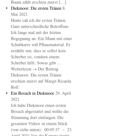
Baum zählt erschien zuerst […]
Diekmoor: Die ersten Tränen
8.
Mai 2021
Heute sah ich die ersten Tränen.
Ganz unterschiedliche Betroffene.
Ich fange mal mit der letzten
Begegnung an: Ein Mann mit einer
Schubkarre voll Pflanzmaterial. Er
erzählte mir, dass er selbst kein
Schreber ist, sondern einem
Schreber hilft. Sowas gibt …
Weiterlesen → Der Beitrag
Diekmoor: Die ersten Tränen
erschien zuerst auf Margit Ricarda
Rolf.
Ein Besuch in Diekmoor
29. April
2021
Ich habe Diekmoor einen ersten
Besuch abgestattet und wollte die
Stimmung dort einfangen. Die
gesamten Videos in einem Stück
(von siehe unten): 00:05:37 – 23.
April 2021 Vor die Kamera traute