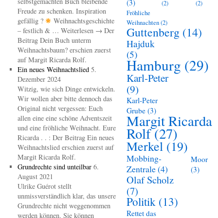
selbstgemachten Buch bleibende
(3)
(2)
(2)
Freude zu schenken. Inspiration
Fröhliche
gefällig ?
Weihnachtsgeschichte
Weihnachten
(2)
Guttenberg
(14)
– festlich & … Weiterlesen → Der
Beitrag Dein Buch unterm
Hajduk
Weihnachtsbaum? erschien zuerst
(5)
auf Margit Ricarda Rolf.
Hamburg
(29)
Ein neues Weihnachtslied
5.
Karl-Peter
Dezember 2024
(9)
Witzig, wie sich Dinge entwickeln.
Wir wollen aber bitte dennoch das
Karl-Peter
Original nicht vergessen: Euch
Grube
(3)
Margit Ricarda
allen eine eine schöne Adventszeit
und eine fröhliche Weihnacht. Eure
Rolf
(27)
Ricarda . . : Der Beitrag Ein neues
Merkel
(19)
Weihnachtslied erschien zuerst auf
Margit Ricarda Rolf.
Mobbing-
Moor
Grundrechte sind unteilbar
6.
Zentrale
(4)
(3)
August 2021
Olaf Scholz
Ulrike Guérot stellt
(7)
unmissverständlich klar, das unsere
Politik
(13)
Grundrechte nicht weggenommen
Rettet das
werden können. Sie können