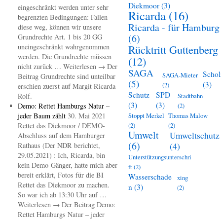
Diekmoor
(3)
eingeschränkt werden unter sehr
Ricarda
(16)
begrenzten Bedingungen: Fallen
Ricarda - für Hamburg
diese weg, können wir unsere
(6)
Grundrechte Art. 1 bis 20 GG
uneingeschränkt wahrgenommen
Rücktritt Guttenberg
werden. Die Grundrechte müssen
(12)
nicht zurück … Weiterlesen → Der
SAGA
Schol
SAGA-Mieter
Beitrag Grundrechte sind unteilbar
(5)
(3)
(2)
erschien zuerst auf Margit Ricarda
Schutz
SPD
Rolf.
Stadtbahn
(3)
(3)
Demo: Rettet Hamburgs Natur –
(2)
jeder Baum zählt
30. Mai 2021
Stoppt Merkel
Thomas Malow
Rettet das Diekmoor / DEMO-
(2)
(2)
Umwelt
Umweltschutz
Abschluss auf dem Hamburger
(6)
(4)
Rathaus (Der NDR berichtet,
29.05.2021) : Ich, Ricarda, bin
Unterstützungsunterschri
kein Demo-Gänger, hatte mich aber
ft
(2)
bereit erklärt, Fotos für die BI
Wasserschade
xing
Rettet das Diekmoor zu machen.
n
(3)
(2)
So war ich ab 13:30 Uhr auf …
Weiterlesen → Der Beitrag Demo:
Rettet Hamburgs Natur – jeder