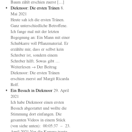
Baum zählt erschien zuerst […]
Diekmoor: Die ersten Tränen
8.
Mai 2021
Heute sah ich die ersten Tränen.
Ganz unterschiedliche Betroffene.
Ich fange mal mit der letzten
Begegnung an: Ein Mann mit einer
Schubkarre voll Pflanzmaterial. Er
erzählte mir, dass er selbst kein
Schreber ist, sondern einem
Schreber hilft. Sowas gibt …
Weiterlesen → Der Beitrag
Diekmoor: Die ersten Tränen
erschien zuerst auf Margit Ricarda
Rolf.
Ein Besuch in Diekmoor
29. April
2021
Ich habe Diekmoor einen ersten
Besuch abgestattet und wollte die
Stimmung dort einfangen. Die
gesamten Videos in einem Stück
(von siehe unten): 00:05:37 – 23.
April 2021 Vor die Kamera traute