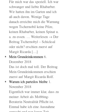
Für mich war das speziell. Ich war
schwanger und liebte Rhabarber.
Wir hatten ihn im Garten und ich
aß auch davon. Wenige Tage
danach erreichte mich die Warnung
wegen Tschernobil keine Pilze,
keinen Rhabarber, keinen Spinat u.
a. zu essen. … Weiterlesen → Der
Beitrag Tschernobyl – Schicksal
oder nicht? erschien zuerst auf
Margit Ricarda […]
Mein Grundeinkommen
6.
Dezember 2018
Das ist doch mal toll. Der Beitrag
Mein Grundeinkommen erschien
zuerst auf Margit Ricarda Rolf.
Warum ich parteilos bleibe
1.
November 2018
Eigentlich war immer klar, dass zu
meiner Arbeit als Mobbing-
Beraterin Neutralität Pflicht ist.
Einmal habe ich eine Ausnahme
gemacht und war kurze Zeit