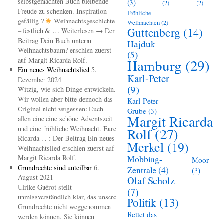
selbstgemachten Buch bleibende
(3)
(2)
(2)
Freude zu schenken. Inspiration
Fröhliche
gefällig ?
Weihnachtsgeschichte
Weihnachten
(2)
Guttenberg
(14)
– festlich & … Weiterlesen → Der
Beitrag Dein Buch unterm
Hajduk
Weihnachtsbaum? erschien zuerst
(5)
auf Margit Ricarda Rolf.
Hamburg
(29)
Ein neues Weihnachtslied
5.
Karl-Peter
Dezember 2024
(9)
Witzig, wie sich Dinge entwickeln.
Wir wollen aber bitte dennoch das
Karl-Peter
Original nicht vergessen: Euch
Grube
(3)
Margit Ricarda
allen eine eine schöne Adventszeit
und eine fröhliche Weihnacht. Eure
Rolf
(27)
Ricarda . . : Der Beitrag Ein neues
Merkel
(19)
Weihnachtslied erschien zuerst auf
Margit Ricarda Rolf.
Mobbing-
Moor
Grundrechte sind unteilbar
6.
Zentrale
(4)
(3)
August 2021
Olaf Scholz
Ulrike Guérot stellt
(7)
unmissverständlich klar, das unsere
Politik
(13)
Grundrechte nicht weggenommen
Rettet das
werden können. Sie können