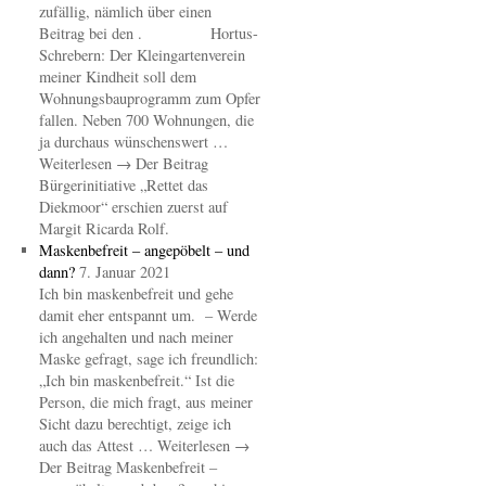
zufällig, nämlich über einen
Beitrag bei den . Hortus-
Schrebern: Der Kleingartenverein
meiner Kindheit soll dem
Wohnungsbauprogramm zum Opfer
fallen. Neben 700 Wohnungen, die
ja durchaus wünschenswert …
Weiterlesen → Der Beitrag
Bürgerinitiative „Rettet das
Diekmoor“ erschien zuerst auf
Margit Ricarda Rolf.
Maskenbefreit – angepöbelt – und
dann?
7. Januar 2021
Ich bin maskenbefreit und gehe
damit eher entspannt um. – Werde
ich angehalten und nach meiner
Maske gefragt, sage ich freundlich:
„Ich bin maskenbefreit.“ Ist die
Person, die mich fragt, aus meiner
Sicht dazu berechtigt, zeige ich
auch das Attest … Weiterlesen →
Der Beitrag Maskenbefreit –