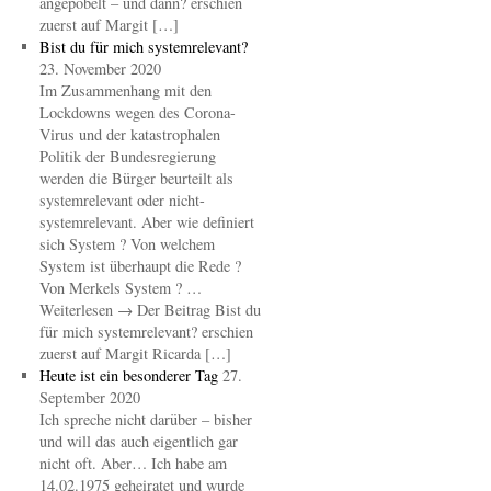
angepöbelt – und dann? erschien
zuerst auf Margit […]
Bist du für mich systemrelevant?
23. November 2020
Im Zusammenhang mit den
Lockdowns wegen des Corona-
Virus und der katastrophalen
Politik der Bundesregierung
werden die Bürger beurteilt als
systemrelevant oder nicht-
systemrelevant. Aber wie definiert
sich System ? Von welchem
System ist überhaupt die Rede ?
Von Merkels System ? …
Weiterlesen → Der Beitrag Bist du
für mich systemrelevant? erschien
zuerst auf Margit Ricarda […]
Heute ist ein besonderer Tag
27.
September 2020
Ich spreche nicht darüber – bisher
und will das auch eigentlich gar
nicht oft. Aber… Ich habe am
14.02.1975 geheiratet und wurde