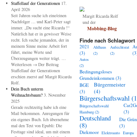
Staffellauf der Generationen
17.
April 2026
Seit Jahren suche ich eine/einen
Margit Ricarda Rolf
Nachfolger … und Karl-Peter sagt
und der
immer. „Du sucht eine Ricarda !“
Mobbing-Blog
Natürlich hat er in gewisser Weise
Finde nach Schlagwort 
recht. Ich suche jemanden, der in
meinem Sinne meine Arbeit fort
2021
A
Ahlhaus
Aufsichtsrat
führt, meine Werte und
(3)
(3
(2)
(2)
Überzeugungen weiter trägt. …
Autos
Weiterlesen → Der Beitrag
(2)
Staffellauf der Generationen
Bedingungsloses
erschien zuerst auf Margit Ricarda
Grundeinkommen
(3)
Rolf.
Bürgermeister
BGE
Dein Buch unterm
(4)
(3)
Weihnachtsbaum?
3. November
Bürgerschaftswahl
(1
2025
Car2G
Bürgerschaftswahl
Gerade rechtzeitig habe ich eine
(3)
Hamburg
(2)
Mail bekommen. Anregungen für
Deutschland
Die Grü
ein eigenes Buch. Ich übernehme
(8)
mal den Text von Epubli: Die
(3)
Festtage sind ideal, um mit einem
Diekmoor
Elektroauto
Europa