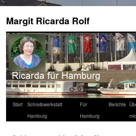
Zum
Inhalt
Margit Ricarda Rolf
springen
Start
Schreibwerkstatt
Für
Berichte
Üb
Hamburg
Hamburg
mi