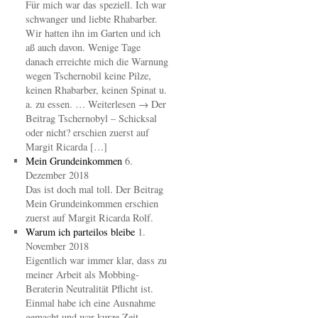
Für mich war das speziell. Ich war
schwanger und liebte Rhabarber.
Wir hatten ihn im Garten und ich
aß auch davon. Wenige Tage
danach erreichte mich die Warnung
wegen Tschernobil keine Pilze,
keinen Rhabarber, keinen Spinat u.
a. zu essen. … Weiterlesen → Der
Beitrag Tschernobyl – Schicksal
oder nicht? erschien zuerst auf
Margit Ricarda […]
Mein Grundeinkommen
6.
Dezember 2018
Das ist doch mal toll. Der Beitrag
Mein Grundeinkommen erschien
zuerst auf Margit Ricarda Rolf.
Warum ich parteilos bleibe
1.
November 2018
Eigentlich war immer klar, dass zu
meiner Arbeit als Mobbing-
Beraterin Neutralität Pflicht ist.
Einmal habe ich eine Ausnahme
gemacht und war kurze Zeit