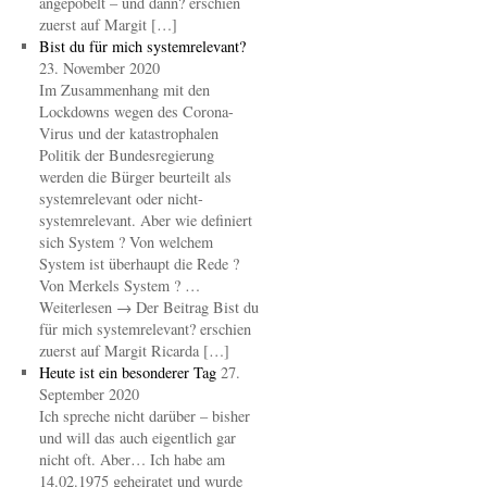
angepöbelt – und dann? erschien
zuerst auf Margit […]
Bist du für mich systemrelevant?
23. November 2020
Im Zusammenhang mit den
Lockdowns wegen des Corona-
Virus und der katastrophalen
Politik der Bundesregierung
werden die Bürger beurteilt als
systemrelevant oder nicht-
systemrelevant. Aber wie definiert
sich System ? Von welchem
System ist überhaupt die Rede ?
Von Merkels System ? …
Weiterlesen → Der Beitrag Bist du
für mich systemrelevant? erschien
zuerst auf Margit Ricarda […]
Heute ist ein besonderer Tag
27.
September 2020
Ich spreche nicht darüber – bisher
und will das auch eigentlich gar
nicht oft. Aber… Ich habe am
14.02.1975 geheiratet und wurde