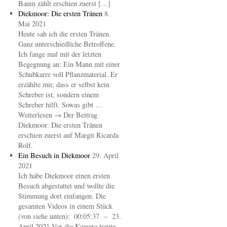
Baum zählt erschien zuerst […]
Diekmoor: Die ersten Tränen
8.
Mai 2021
Heute sah ich die ersten Tränen.
Ganz unterschiedliche Betroffene.
Ich fange mal mit der letzten
Begegnung an: Ein Mann mit einer
Schubkarre voll Pflanzmaterial. Er
erzählte mir, dass er selbst kein
Schreber ist, sondern einem
Schreber hilft. Sowas gibt …
Weiterlesen → Der Beitrag
Diekmoor: Die ersten Tränen
erschien zuerst auf Margit Ricarda
Rolf.
Ein Besuch in Diekmoor
29. April
2021
Ich habe Diekmoor einen ersten
Besuch abgestattet und wollte die
Stimmung dort einfangen. Die
gesamten Videos in einem Stück
(von siehe unten): 00:05:37 – 23.
April 2021 Vor die Kamera traute