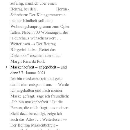
zufällig, nämlich über einen
Beitrag bei den . Hortus-
Schrebern: Der Kleingartenverein
meiner Kindheit soll dem
Wohnungsbauprogramm zum Opfer
fallen. Neben 700 Wohnungen, die
ja durchaus wünschenswert …
Weiterlesen → Der Beitrag
Bürgerinitiative „Rettet das
Diekmoor“ erschien zuerst auf
Margit Ricarda Rolf.
Maskenbefreit – angepöbelt – und
dann?
7. Januar 2021
Ich bin maskenbefreit und gehe
damit eher entspannt um. – Werde
ich angehalten und nach meiner
Maske gefragt, sage ich freundlich:
„Ich bin maskenbefreit.“ Ist die
Person, die mich fragt, aus meiner
Sicht dazu berechtigt, zeige ich
auch das Attest … Weiterlesen →
Der Beitrag Maskenbefreit –