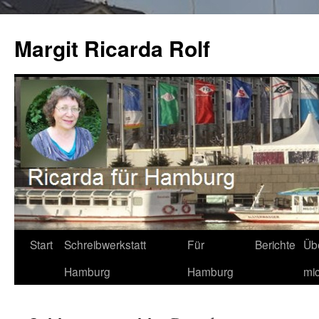
Zum
Inhalt
Margit Ricarda Rolf
springen
Start
Schreibwerkstatt
Für
Berichte
Üb
Hamburg
Hamburg
mi