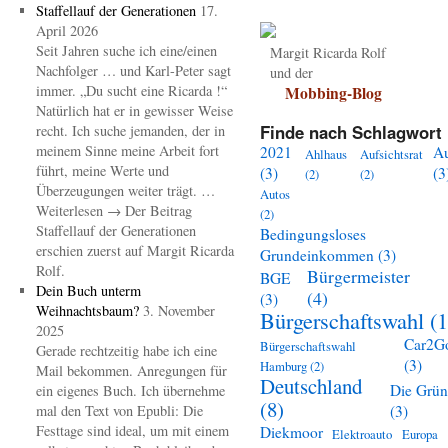
Staffellauf der Generationen
17.
April 2026
Seit Jahren suche ich eine/einen
Margit Ricarda Rolf
Nachfolger … und Karl-Peter sagt
und der
immer. „Du sucht eine Ricarda !“
Mobbing-Blog
Natürlich hat er in gewisser Weise
Finde nach Schlagwort 
recht. Ich suche jemanden, der in
meinem Sinne meine Arbeit fort
2021
A
Ahlhaus
Aufsichtsrat
führt, meine Werte und
(3)
(3
(2)
(2)
Überzeugungen weiter trägt. …
Autos
Weiterlesen → Der Beitrag
(2)
Staffellauf der Generationen
Bedingungsloses
erschien zuerst auf Margit Ricarda
Grundeinkommen
(3)
Rolf.
Bürgermeister
BGE
Dein Buch unterm
(4)
(3)
Weihnachtsbaum?
3. November
Bürgerschaftswahl
(1
2025
Car2G
Bürgerschaftswahl
Gerade rechtzeitig habe ich eine
(3)
Hamburg
(2)
Mail bekommen. Anregungen für
Deutschland
Die Grü
ein eigenes Buch. Ich übernehme
(8)
mal den Text von Epubli: Die
(3)
Festtage sind ideal, um mit einem
Diekmoor
Elektroauto
Europa