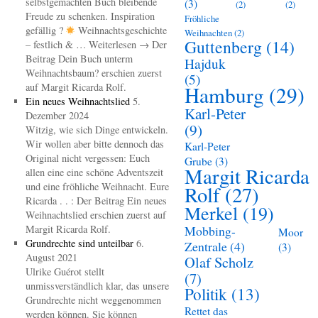
selbstgemachten Buch bleibende
(3)
(2)
(2)
Freude zu schenken. Inspiration
Fröhliche
gefällig ?
Weihnachtsgeschichte
Weihnachten
(2)
Guttenberg
(14)
– festlich & … Weiterlesen → Der
Beitrag Dein Buch unterm
Hajduk
Weihnachtsbaum? erschien zuerst
(5)
auf Margit Ricarda Rolf.
Hamburg
(29)
Ein neues Weihnachtslied
5.
Karl-Peter
Dezember 2024
(9)
Witzig, wie sich Dinge entwickeln.
Wir wollen aber bitte dennoch das
Karl-Peter
Original nicht vergessen: Euch
Grube
(3)
Margit Ricarda
allen eine eine schöne Adventszeit
und eine fröhliche Weihnacht. Eure
Rolf
(27)
Ricarda . . : Der Beitrag Ein neues
Merkel
(19)
Weihnachtslied erschien zuerst auf
Margit Ricarda Rolf.
Mobbing-
Moor
Grundrechte sind unteilbar
6.
Zentrale
(4)
(3)
August 2021
Olaf Scholz
Ulrike Guérot stellt
(7)
unmissverständlich klar, das unsere
Politik
(13)
Grundrechte nicht weggenommen
Rettet das
werden können. Sie können