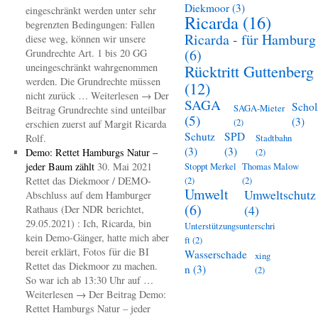
Diekmoor
(3)
eingeschränkt werden unter sehr
Ricarda
(16)
begrenzten Bedingungen: Fallen
Ricarda - für Hamburg
diese weg, können wir unsere
(6)
Grundrechte Art. 1 bis 20 GG
uneingeschränkt wahrgenommen
Rücktritt Guttenberg
werden. Die Grundrechte müssen
(12)
nicht zurück … Weiterlesen → Der
SAGA
Schol
SAGA-Mieter
Beitrag Grundrechte sind unteilbar
(5)
(3)
(2)
erschien zuerst auf Margit Ricarda
Schutz
SPD
Rolf.
Stadtbahn
(3)
(3)
Demo: Rettet Hamburgs Natur –
(2)
jeder Baum zählt
30. Mai 2021
Stoppt Merkel
Thomas Malow
Rettet das Diekmoor / DEMO-
(2)
(2)
Umwelt
Umweltschutz
Abschluss auf dem Hamburger
(6)
(4)
Rathaus (Der NDR berichtet,
29.05.2021) : Ich, Ricarda, bin
Unterstützungsunterschri
kein Demo-Gänger, hatte mich aber
ft
(2)
bereit erklärt, Fotos für die BI
Wasserschade
xing
Rettet das Diekmoor zu machen.
n
(3)
(2)
So war ich ab 13:30 Uhr auf …
Weiterlesen → Der Beitrag Demo:
Rettet Hamburgs Natur – jeder