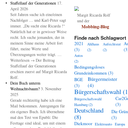
Staffellauf der Generationen
17.
April 2026
Seit Jahren suche ich eine/einen
Margit Ricarda Rolf
Nachfolger … und Karl-Peter sagt
und der
immer. „Du sucht eine Ricarda !“
Mobbing-Blog
Natürlich hat er in gewisser Weise
Finde nach Schlagwort 
recht. Ich suche jemanden, der in
meinem Sinne meine Arbeit fort
2021
A
Ahlhaus
Aufsichtsrat
führt, meine Werte und
(3)
(3
(2)
(2)
Überzeugungen weiter trägt. …
Autos
Weiterlesen → Der Beitrag
(2)
Staffellauf der Generationen
Bedingungsloses
erschien zuerst auf Margit Ricarda
Grundeinkommen
(3)
Rolf.
Bürgermeister
BGE
Dein Buch unterm
(4)
(3)
Weihnachtsbaum?
3. November
Bürgerschaftswahl
(1
2025
Car2G
Bürgerschaftswahl
Gerade rechtzeitig habe ich eine
(3)
Hamburg
(2)
Mail bekommen. Anregungen für
Deutschland
Die Grü
ein eigenes Buch. Ich übernehme
(8)
mal den Text von Epubli: Die
(3)
Festtage sind ideal, um mit einem
Diekmoor
Elektroauto
Europa