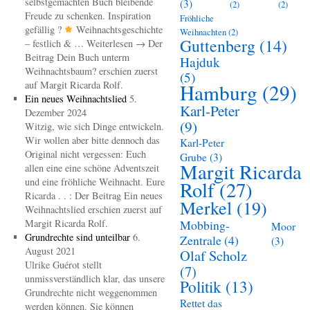
selbstgemachten Buch bleibende
(3)
(2)
(2)
Freude zu schenken. Inspiration
Fröhliche
gefällig ?
Weihnachtsgeschichte
Weihnachten
(2)
Guttenberg
(14)
– festlich & … Weiterlesen → Der
Beitrag Dein Buch unterm
Hajduk
Weihnachtsbaum? erschien zuerst
(5)
auf Margit Ricarda Rolf.
Hamburg
(29)
Ein neues Weihnachtslied
5.
Karl-Peter
Dezember 2024
(9)
Witzig, wie sich Dinge entwickeln.
Wir wollen aber bitte dennoch das
Karl-Peter
Original nicht vergessen: Euch
Grube
(3)
Margit Ricarda
allen eine eine schöne Adventszeit
und eine fröhliche Weihnacht. Eure
Rolf
(27)
Ricarda . . : Der Beitrag Ein neues
Merkel
(19)
Weihnachtslied erschien zuerst auf
Margit Ricarda Rolf.
Mobbing-
Moor
Grundrechte sind unteilbar
6.
Zentrale
(4)
(3)
August 2021
Olaf Scholz
Ulrike Guérot stellt
(7)
unmissverständlich klar, das unsere
Politik
(13)
Grundrechte nicht weggenommen
Rettet das
werden können. Sie können