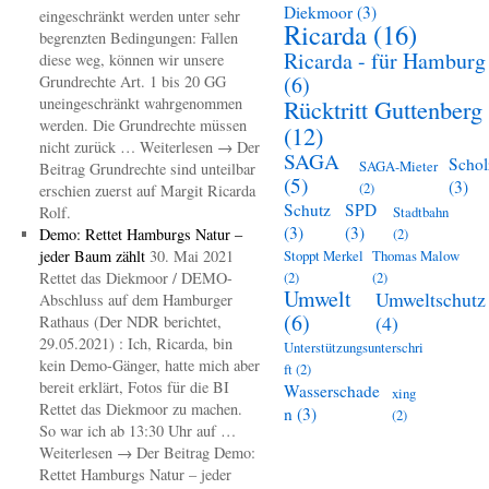
Diekmoor
(3)
eingeschränkt werden unter sehr
Ricarda
(16)
begrenzten Bedingungen: Fallen
Ricarda - für Hamburg
diese weg, können wir unsere
(6)
Grundrechte Art. 1 bis 20 GG
uneingeschränkt wahrgenommen
Rücktritt Guttenberg
werden. Die Grundrechte müssen
(12)
nicht zurück … Weiterlesen → Der
SAGA
Schol
SAGA-Mieter
Beitrag Grundrechte sind unteilbar
(5)
(3)
(2)
erschien zuerst auf Margit Ricarda
Schutz
SPD
Rolf.
Stadtbahn
(3)
(3)
Demo: Rettet Hamburgs Natur –
(2)
jeder Baum zählt
30. Mai 2021
Stoppt Merkel
Thomas Malow
Rettet das Diekmoor / DEMO-
(2)
(2)
Umwelt
Umweltschutz
Abschluss auf dem Hamburger
(6)
(4)
Rathaus (Der NDR berichtet,
29.05.2021) : Ich, Ricarda, bin
Unterstützungsunterschri
kein Demo-Gänger, hatte mich aber
ft
(2)
bereit erklärt, Fotos für die BI
Wasserschade
xing
Rettet das Diekmoor zu machen.
n
(3)
(2)
So war ich ab 13:30 Uhr auf …
Weiterlesen → Der Beitrag Demo:
Rettet Hamburgs Natur – jeder