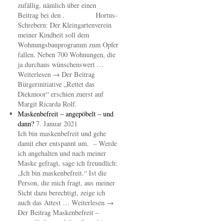
zufällig, nämlich über einen
Beitrag bei den . Hortus-
Schrebern: Der Kleingartenverein
meiner Kindheit soll dem
Wohnungsbauprogramm zum Opfer
fallen. Neben 700 Wohnungen, die
ja durchaus wünschenswert …
Weiterlesen → Der Beitrag
Bürgerinitiative „Rettet das
Diekmoor“ erschien zuerst auf
Margit Ricarda Rolf.
Maskenbefreit – angepöbelt – und
dann?
7. Januar 2021
Ich bin maskenbefreit und gehe
damit eher entspannt um. – Werde
ich angehalten und nach meiner
Maske gefragt, sage ich freundlich:
„Ich bin maskenbefreit.“ Ist die
Person, die mich fragt, aus meiner
Sicht dazu berechtigt, zeige ich
auch das Attest … Weiterlesen →
Der Beitrag Maskenbefreit –