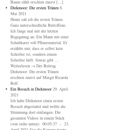
Baum zählt erschien zuerst […]
Diekmoor: Die ersten Tränen
8.
Mai 2021
Heute sah ich die ersten Tränen.
Ganz unterschiedliche Betroffene.
Ich fange mal mit der letzten
Begegnung an: Ein Mann mit einer
Schubkarre voll Pflanzmaterial. Er
erzählte mir, dass er selbst kein
Schreber ist, sondern einem
Schreber hilft. Sowas gibt …
Weiterlesen → Der Beitrag
Diekmoor: Die ersten Tränen
erschien zuerst auf Margit Ricarda
Rolf.
Ein Besuch in Diekmoor
29. April
2021
Ich habe Diekmoor einen ersten
Besuch abgestattet und wollte die
Stimmung dort einfangen. Die
gesamten Videos in einem Stück
(von siehe unten): 00:05:37 – 23.
April 2021 Vor die Kamera traute