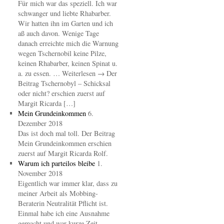
Für mich war das speziell. Ich war
schwanger und liebte Rhabarber.
Wir hatten ihn im Garten und ich
aß auch davon. Wenige Tage
danach erreichte mich die Warnung
wegen Tschernobil keine Pilze,
keinen Rhabarber, keinen Spinat u.
a. zu essen. … Weiterlesen → Der
Beitrag Tschernobyl – Schicksal
oder nicht? erschien zuerst auf
Margit Ricarda […]
Mein Grundeinkommen
6.
Dezember 2018
Das ist doch mal toll. Der Beitrag
Mein Grundeinkommen erschien
zuerst auf Margit Ricarda Rolf.
Warum ich parteilos bleibe
1.
November 2018
Eigentlich war immer klar, dass zu
meiner Arbeit als Mobbing-
Beraterin Neutralität Pflicht ist.
Einmal habe ich eine Ausnahme
gemacht und war kurze Zeit