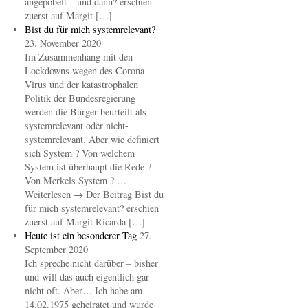
angepöbelt – und dann? erschien
zuerst auf Margit […]
Bist du für mich systemrelevant?
23. November 2020
Im Zusammenhang mit den
Lockdowns wegen des Corona-
Virus und der katastrophalen
Politik der Bundesregierung
werden die Bürger beurteilt als
systemrelevant oder nicht-
systemrelevant. Aber wie definiert
sich System ? Von welchem
System ist überhaupt die Rede ?
Von Merkels System ? …
Weiterlesen → Der Beitrag Bist du
für mich systemrelevant? erschien
zuerst auf Margit Ricarda […]
Heute ist ein besonderer Tag
27.
September 2020
Ich spreche nicht darüber – bisher
und will das auch eigentlich gar
nicht oft. Aber… Ich habe am
14.02.1975 geheiratet und wurde