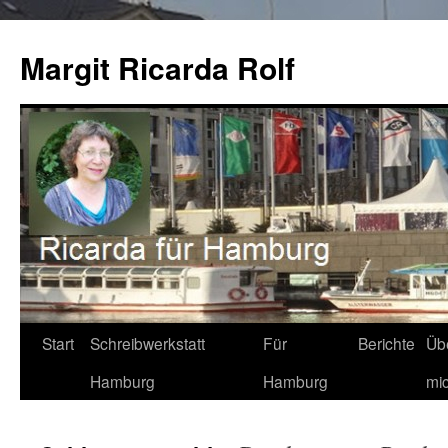
Zum
Inhalt
Margit Ricarda Rolf
springen
Start
Schreibwerkstatt
Für
Berichte
Üb
Hamburg
Hamburg
mi