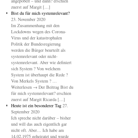
angepöbelt – und dann? erschien
zuerst auf Margit […]
Bist du für mich systemrelevant?
23. November 2020
Im Zusammenhang mit den
Lockdowns wegen des Corona-
Virus und der katastrophalen
Politik der Bundesregierung
werden die Bürger beurteilt als
systemrelevant oder nicht-
systemrelevant. Aber wie definiert
sich System ? Von welchem
System ist überhaupt die Rede ?
Von Merkels System ? …
Weiterlesen → Der Beitrag Bist du
für mich systemrelevant? erschien
zuerst auf Margit Ricarda […]
Heute ist ein besonderer Tag
27.
September 2020
Ich spreche nicht darüber – bisher
und will das auch eigentlich gar
nicht oft. Aber… Ich habe am
14.02.1975 geheiratet und wurde