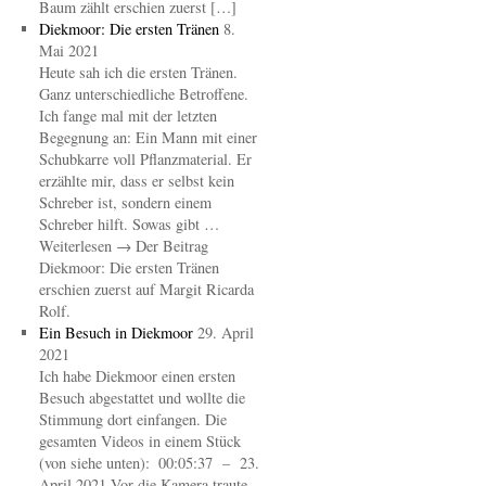
Baum zählt erschien zuerst […]
Diekmoor: Die ersten Tränen
8.
Mai 2021
Heute sah ich die ersten Tränen.
Ganz unterschiedliche Betroffene.
Ich fange mal mit der letzten
Begegnung an: Ein Mann mit einer
Schubkarre voll Pflanzmaterial. Er
erzählte mir, dass er selbst kein
Schreber ist, sondern einem
Schreber hilft. Sowas gibt …
Weiterlesen → Der Beitrag
Diekmoor: Die ersten Tränen
erschien zuerst auf Margit Ricarda
Rolf.
Ein Besuch in Diekmoor
29. April
2021
Ich habe Diekmoor einen ersten
Besuch abgestattet und wollte die
Stimmung dort einfangen. Die
gesamten Videos in einem Stück
(von siehe unten): 00:05:37 – 23.
April 2021 Vor die Kamera traute