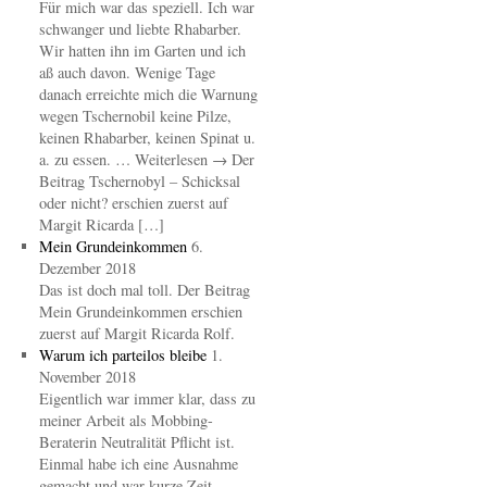
Für mich war das speziell. Ich war
schwanger und liebte Rhabarber.
Wir hatten ihn im Garten und ich
aß auch davon. Wenige Tage
danach erreichte mich die Warnung
wegen Tschernobil keine Pilze,
keinen Rhabarber, keinen Spinat u.
a. zu essen. … Weiterlesen → Der
Beitrag Tschernobyl – Schicksal
oder nicht? erschien zuerst auf
Margit Ricarda […]
Mein Grundeinkommen
6.
Dezember 2018
Das ist doch mal toll. Der Beitrag
Mein Grundeinkommen erschien
zuerst auf Margit Ricarda Rolf.
Warum ich parteilos bleibe
1.
November 2018
Eigentlich war immer klar, dass zu
meiner Arbeit als Mobbing-
Beraterin Neutralität Pflicht ist.
Einmal habe ich eine Ausnahme
gemacht und war kurze Zeit