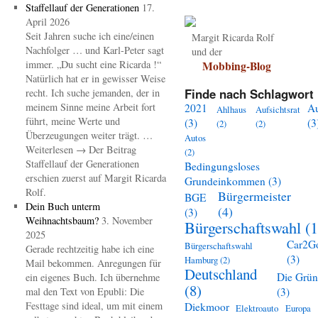
Staffellauf der Generationen
17.
April 2026
Seit Jahren suche ich eine/einen
Margit Ricarda Rolf
Nachfolger … und Karl-Peter sagt
und der
immer. „Du sucht eine Ricarda !“
Mobbing-Blog
Natürlich hat er in gewisser Weise
Finde nach Schlagwort 
recht. Ich suche jemanden, der in
meinem Sinne meine Arbeit fort
2021
A
Ahlhaus
Aufsichtsrat
führt, meine Werte und
(3)
(3
(2)
(2)
Überzeugungen weiter trägt. …
Autos
Weiterlesen → Der Beitrag
(2)
Staffellauf der Generationen
Bedingungsloses
erschien zuerst auf Margit Ricarda
Grundeinkommen
(3)
Rolf.
Bürgermeister
BGE
Dein Buch unterm
(4)
(3)
Weihnachtsbaum?
3. November
Bürgerschaftswahl
(1
2025
Car2G
Bürgerschaftswahl
Gerade rechtzeitig habe ich eine
(3)
Hamburg
(2)
Mail bekommen. Anregungen für
Deutschland
Die Grü
ein eigenes Buch. Ich übernehme
(8)
mal den Text von Epubli: Die
(3)
Festtage sind ideal, um mit einem
Diekmoor
Elektroauto
Europa