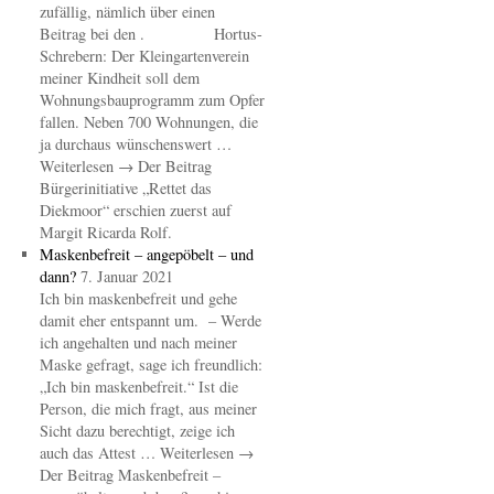
zufällig, nämlich über einen
Beitrag bei den . Hortus-
Schrebern: Der Kleingartenverein
meiner Kindheit soll dem
Wohnungsbauprogramm zum Opfer
fallen. Neben 700 Wohnungen, die
ja durchaus wünschenswert …
Weiterlesen → Der Beitrag
Bürgerinitiative „Rettet das
Diekmoor“ erschien zuerst auf
Margit Ricarda Rolf.
Maskenbefreit – angepöbelt – und
dann?
7. Januar 2021
Ich bin maskenbefreit und gehe
damit eher entspannt um. – Werde
ich angehalten und nach meiner
Maske gefragt, sage ich freundlich:
„Ich bin maskenbefreit.“ Ist die
Person, die mich fragt, aus meiner
Sicht dazu berechtigt, zeige ich
auch das Attest … Weiterlesen →
Der Beitrag Maskenbefreit –