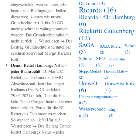
Diekmoor
(3)
eingeschränkt werden unter sehr
Ricarda
(16)
begrenzten Bedingungen: Fallen
Ricarda - für Hamburg
diese weg, können wir unsere
(6)
Grundrechte Art. 1 bis 20 GG
uneingeschränkt wahrgenommen
Rücktritt Guttenberg
werden. Die Grundrechte müssen
(12)
nicht zurück … Weiterlesen → Der
SAGA
Schol
SAGA-Mieter
Beitrag Grundrechte sind unteilbar
(5)
(3)
(2)
erschien zuerst auf Margit Ricarda
Schutz
SPD
Rolf.
Stadtbahn
(3)
(3)
Demo: Rettet Hamburgs Natur –
(2)
jeder Baum zählt
30. Mai 2021
Stoppt Merkel
Thomas Malow
Rettet das Diekmoor / DEMO-
(2)
(2)
Umwelt
Umweltschutz
Abschluss auf dem Hamburger
(6)
(4)
Rathaus (Der NDR berichtet,
29.05.2021) : Ich, Ricarda, bin
Unterstützungsunterschri
kein Demo-Gänger, hatte mich aber
ft
(2)
bereit erklärt, Fotos für die BI
Wasserschade
xing
Rettet das Diekmoor zu machen.
n
(3)
(2)
So war ich ab 13:30 Uhr auf …
Weiterlesen → Der Beitrag Demo:
Rettet Hamburgs Natur – jeder