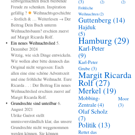
selbstgemachten Buch bleibende
(3)
(2)
(2)
Freude zu schenken. Inspiration
Fröhliche
gefällig ?
Weihnachtsgeschichte
Weihnachten
(2)
Guttenberg
(14)
– festlich & … Weiterlesen → Der
Beitrag Dein Buch unterm
Hajduk
Weihnachtsbaum? erschien zuerst
(5)
auf Margit Ricarda Rolf.
Hamburg
(29)
Ein neues Weihnachtslied
5.
Karl-Peter
Dezember 2024
(9)
Witzig, wie sich Dinge entwickeln.
Wir wollen aber bitte dennoch das
Karl-Peter
Original nicht vergessen: Euch
Grube
(3)
Margit Ricarda
allen eine eine schöne Adventszeit
und eine fröhliche Weihnacht. Eure
Rolf
(27)
Ricarda . . : Der Beitrag Ein neues
Merkel
(19)
Weihnachtslied erschien zuerst auf
Margit Ricarda Rolf.
Mobbing-
Moor
Grundrechte sind unteilbar
6.
Zentrale
(4)
(3)
August 2021
Olaf Scholz
Ulrike Guérot stellt
(7)
unmissverständlich klar, das unsere
Politik
(13)
Grundrechte nicht weggenommen
Rettet das
werden können. Sie können