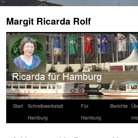
Zum
Inhalt
Margit Ricarda Rolf
springen
Start
Schreibwerkstatt
Für
Berichte
Üb
Hamburg
Hamburg
mi