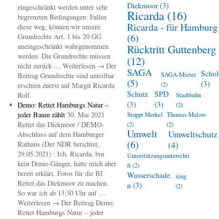
Diekmoor
(3)
eingeschränkt werden unter sehr
Ricarda
(16)
begrenzten Bedingungen: Fallen
Ricarda - für Hamburg
diese weg, können wir unsere
(6)
Grundrechte Art. 1 bis 20 GG
uneingeschränkt wahrgenommen
Rücktritt Guttenberg
werden. Die Grundrechte müssen
(12)
nicht zurück … Weiterlesen → Der
SAGA
Schol
SAGA-Mieter
Beitrag Grundrechte sind unteilbar
(5)
(3)
(2)
erschien zuerst auf Margit Ricarda
Schutz
SPD
Rolf.
Stadtbahn
(3)
(3)
Demo: Rettet Hamburgs Natur –
(2)
jeder Baum zählt
30. Mai 2021
Stoppt Merkel
Thomas Malow
Rettet das Diekmoor / DEMO-
(2)
(2)
Umwelt
Umweltschutz
Abschluss auf dem Hamburger
(6)
(4)
Rathaus (Der NDR berichtet,
29.05.2021) : Ich, Ricarda, bin
Unterstützungsunterschri
kein Demo-Gänger, hatte mich aber
ft
(2)
bereit erklärt, Fotos für die BI
Wasserschade
xing
Rettet das Diekmoor zu machen.
n
(3)
(2)
So war ich ab 13:30 Uhr auf …
Weiterlesen → Der Beitrag Demo:
Rettet Hamburgs Natur – jeder