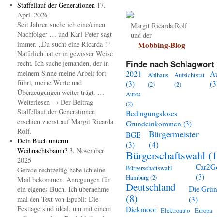
Staffellauf der Generationen
17.
April 2026
Seit Jahren suche ich eine/einen
Margit Ricarda Rolf
Nachfolger … und Karl-Peter sagt
und der
immer. „Du sucht eine Ricarda !“
Mobbing-Blog
Natürlich hat er in gewisser Weise
Finde nach Schlagwort 
recht. Ich suche jemanden, der in
meinem Sinne meine Arbeit fort
2021
A
Ahlhaus
Aufsichtsrat
führt, meine Werte und
(3)
(3
(2)
(2)
Überzeugungen weiter trägt. …
Autos
Weiterlesen → Der Beitrag
(2)
Staffellauf der Generationen
Bedingungsloses
erschien zuerst auf Margit Ricarda
Grundeinkommen
(3)
Rolf.
Bürgermeister
BGE
Dein Buch unterm
(4)
(3)
Weihnachtsbaum?
3. November
Bürgerschaftswahl
(1
2025
Car2G
Bürgerschaftswahl
Gerade rechtzeitig habe ich eine
(3)
Hamburg
(2)
Mail bekommen. Anregungen für
Deutschland
Die Grü
ein eigenes Buch. Ich übernehme
(8)
mal den Text von Epubli: Die
(3)
Festtage sind ideal, um mit einem
Diekmoor
Elektroauto
Europa