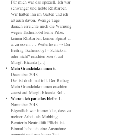
Für mich war das speziell. Ich war
schwanger und liebte Rhabarber.
Wir hatten ihn im Garten und ich
aß auch davon. Wenige Tage
danach erreichte mich die Warnung
wegen Tschernobil keine Pilze,
keinen Rhabarber, keinen Spinat u.
a. zu essen. … Weiterlesen → Der
Beitrag Tschernobyl – Schicksal
oder nicht? erschien zuerst auf
Margit Ricarda […]
Mein Grundeinkommen
6.
Dezember 2018
Das ist doch mal toll. Der Beitrag
Mein Grundeinkommen erschien
zuerst auf Margit Ricarda Rolf.
Warum ich parteilos bleibe
1.
November 2018
Eigentlich war immer klar, dass zu
meiner Arbeit als Mobbing-
Beraterin Neutralität Pflicht ist.
Einmal habe ich eine Ausnahme
gemacht und war kurze Zeit