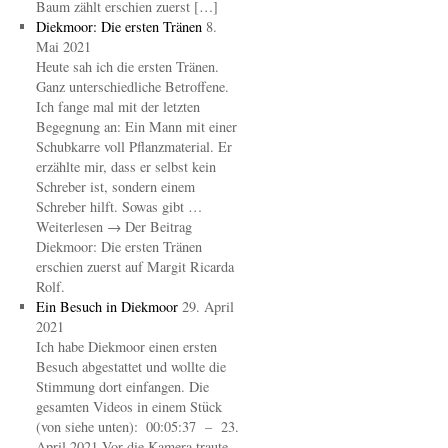
Baum zählt erschien zuerst […]
Diekmoor: Die ersten Tränen
8.
Mai 2021
Heute sah ich die ersten Tränen.
Ganz unterschiedliche Betroffene.
Ich fange mal mit der letzten
Begegnung an: Ein Mann mit einer
Schubkarre voll Pflanzmaterial. Er
erzählte mir, dass er selbst kein
Schreber ist, sondern einem
Schreber hilft. Sowas gibt …
Weiterlesen → Der Beitrag
Diekmoor: Die ersten Tränen
erschien zuerst auf Margit Ricarda
Rolf.
Ein Besuch in Diekmoor
29. April
2021
Ich habe Diekmoor einen ersten
Besuch abgestattet und wollte die
Stimmung dort einfangen. Die
gesamten Videos in einem Stück
(von siehe unten): 00:05:37 – 23.
April 2021 Vor die Kamera traute