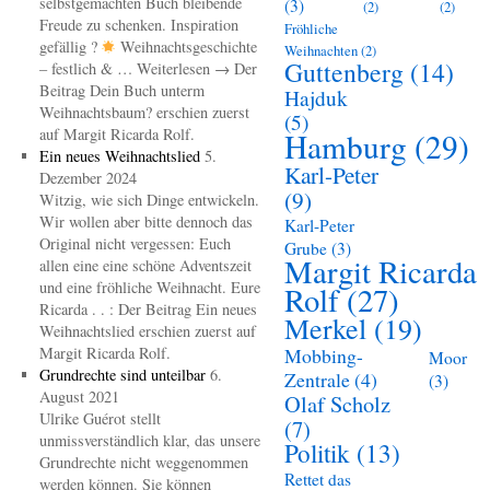
selbstgemachten Buch bleibende
(3)
(2)
(2)
Freude zu schenken. Inspiration
Fröhliche
gefällig ?
Weihnachtsgeschichte
Weihnachten
(2)
Guttenberg
(14)
– festlich & … Weiterlesen → Der
Beitrag Dein Buch unterm
Hajduk
Weihnachtsbaum? erschien zuerst
(5)
auf Margit Ricarda Rolf.
Hamburg
(29)
Ein neues Weihnachtslied
5.
Karl-Peter
Dezember 2024
(9)
Witzig, wie sich Dinge entwickeln.
Wir wollen aber bitte dennoch das
Karl-Peter
Original nicht vergessen: Euch
Grube
(3)
Margit Ricarda
allen eine eine schöne Adventszeit
und eine fröhliche Weihnacht. Eure
Rolf
(27)
Ricarda . . : Der Beitrag Ein neues
Merkel
(19)
Weihnachtslied erschien zuerst auf
Margit Ricarda Rolf.
Mobbing-
Moor
Grundrechte sind unteilbar
6.
Zentrale
(4)
(3)
August 2021
Olaf Scholz
Ulrike Guérot stellt
(7)
unmissverständlich klar, das unsere
Politik
(13)
Grundrechte nicht weggenommen
Rettet das
werden können. Sie können