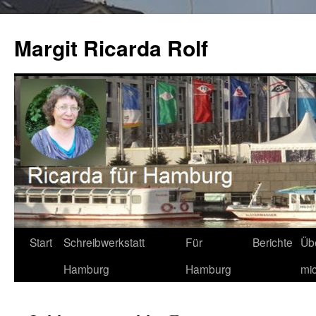
Zum
Inhalt
Margit Ricarda Rolf
springen
Start
Schreibwerkstatt
Für
Berichte
Üb
Hamburg
Hamburg
mi