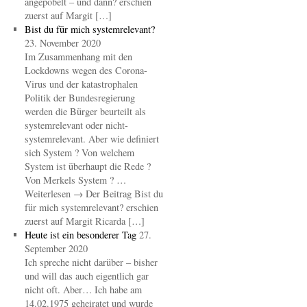
angepöbelt – und dann? erschien
zuerst auf Margit […]
Bist du für mich systemrelevant?
23. November 2020
Im Zusammenhang mit den
Lockdowns wegen des Corona-
Virus und der katastrophalen
Politik der Bundesregierung
werden die Bürger beurteilt als
systemrelevant oder nicht-
systemrelevant. Aber wie definiert
sich System ? Von welchem
System ist überhaupt die Rede ?
Von Merkels System ? …
Weiterlesen → Der Beitrag Bist du
für mich systemrelevant? erschien
zuerst auf Margit Ricarda […]
Heute ist ein besonderer Tag
27.
September 2020
Ich spreche nicht darüber – bisher
und will das auch eigentlich gar
nicht oft. Aber… Ich habe am
14.02.1975 geheiratet und wurde