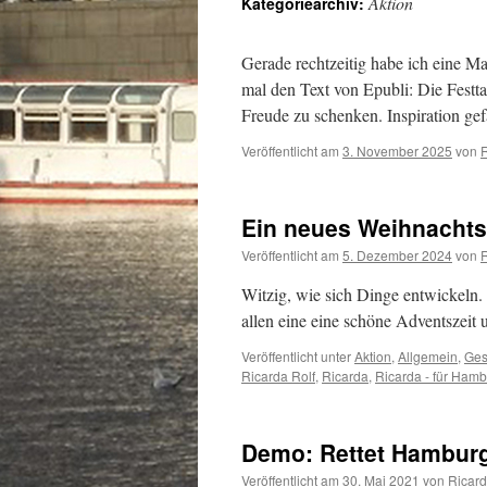
Aktion
Kategoriearchiv:
Gerade rechtzeitig habe ich eine 
mal den Text von Epubli: Die Festt
Freude zu schenken. Inspiration gef
Veröffentlicht am
3. November 2025
von
Ein neues Weihnachts
Veröffentlicht am
5. Dezember 2024
von
Witzig, wie sich Dinge entwickeln. 
allen eine eine schöne Adventszeit u
Veröffentlicht unter
Aktion
,
Allgemein
,
Ges
Ricarda Rolf
,
Ricarda
,
Ricarda - für Ham
Demo: Rettet Hamburg
Veröffentlicht am
30. Mai 2021
von
Ricar