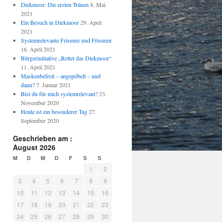
Diekmoor: Die ersten Tränen
8. Mai
2021
Ein Besuch in Diekmoor
29. April
2021
Systemrelevante Friseure und Frisuren
16. April 2021
Bürgerinitiative „Rettet das Diekmoor“
11. April 2021
Maskenbefreit – angepöbelt – und
dann?
7. Januar 2021
Bist du für mich systemrelevant?
23.
November 2020
Heute ist ein besonderer Tag
27.
September 2020
Geschrieben am :
August 2026
M
D
M
D
F
S
S
1
2
3
4
5
6
7
8
9
10
11
12
13
14
15
16
17
18
19
20
21
22
23
24
25
26
27
28
29
30