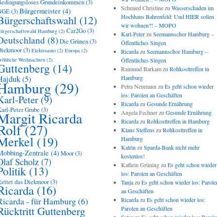
edingungsloses Grundeinkommen
(3)
Schmied Christine
zu
Wasserschaden im
Bürgermeister
(4)
BGE
(3)
Bürgerschaftswahl
(12)
Hochhaus Bahrenfeld: Und HIER sollen
wir wohnen?! – MOPO
Car2Go
(3)
ürgerschaftswahl Hamburg
(2)
Karl-Peter
zu
Seemannschor Hamburg –
Deutschland
(8)
Die Grünen
(3)
Öffentliches Singen
Diekmoor
(3)
Elektroauto
(2)
Europa
(2)
Ricarda
zu
Seemannschor Hamburg –
röhliche Weihnachten
(2)
Öffentliches Singen
Guttenberg
(14)
Raimund Barkam
zu
Rohkosttreffen in
Hajduk
(5)
Hamburg
Hamburg
(29)
Petra Neumann
zu
Es geht schon wieder
los: Parolen an Geschäften
Karl-Peter
(9)
Ricarda
zu
Gesunde Ernährung
arl-Peter Grube
(3)
Angela Fechner
zu
Gesunde Ernährung
Margit Ricarda
Ricarda
zu
Rohkosttreffen in Hamburg
Rolf
(27)
Klaus Steffens
zu
Rohkosttreffen in
Merkel
(19)
Hamburg
Katrin
zu
Sparda-Bank nicht mehr
Mobbing-Zentrale
(4)
Moor
(3)
kostenlos!
Olaf Scholz
(7)
Kathrin Grüning
zu
Es geht schon wieder
Politik
(13)
los: Parolen an Geschäften
ettet das Diekmoor
(3)
Tanja
zu
Es geht schon wieder los: Parole
Ricarda
(16)
an Geschäften
Ricarda - für Hamburg
(6)
Ricarda
zu
Es geht schon wieder los:
Rücktritt Guttenberg
Parolen an Geschäften