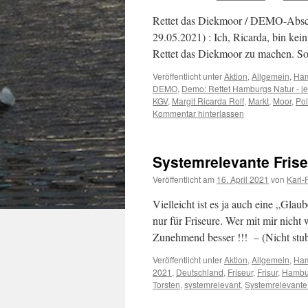
Rettet das Diekmoor / DEMO-Absc
29.05.2021) : Ich, Ricarda, bin kein
Rettet das Diekmoor zu machen. S
Veröffentlicht unter
Aktion
,
Allgemein
,
Ha
DEMO
,
Demo: Rettet Hamburgs Natur - j
KGV
,
Margit Ricarda Rolf
,
Markt
,
Moor
,
Pol
Kommentar hinterlassen
Systemrelevante Frise
Veröffentlicht am
16. April 2021
von
Karl-
Vielleicht ist es ja auch eine „Gla
nur für Friseure. Wer mit mir nicht 
Zunehmend besser !!! – (Nicht stu
Veröffentlicht unter
Aktion
,
Allgemein
,
Ha
2021
,
Deutschland
,
Friseur
,
Frisur
,
Hambu
Torsten
,
systemrelevant
,
Systemrelevante 