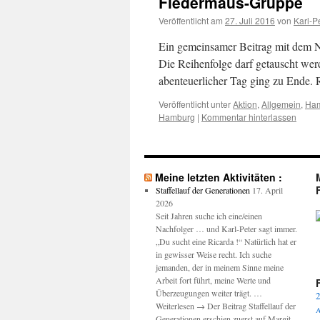
Fledermaus-Gruppe
Veröffentlicht am
27. Juli 2016
von
Karl-P
Ein gemeinsamer Beitrag mit dem N
Die Reihenfolge darf getauscht werd
abenteuerlicher Tag ging zu Ende. 
Veröffentlicht unter
Aktion
,
Allgemein
,
Ha
Hamburg
|
Kommentar hinterlassen
Meine letzten Aktivitäten :
Staffellauf der Generationen
17. April
2026
Seit Jahren suche ich eine/einen
Nachfolger … und Karl-Peter sagt immer.
M
„Du sucht eine Ricarda !“ Natürlich hat er
in gewisser Weise recht. Ich suche
jemanden, der in meinem Sinne meine
Arbeit fort führt, meine Werte und
Überzeugungen weiter trägt. …
2
Weiterlesen → Der Beitrag Staffellauf der
A
Generationen erschien zuerst auf Margit