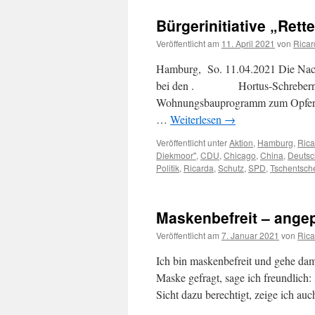
Bürgerinitiative „Ret
Veröffentlicht am
11. April 2021
von
Ricar
Hamburg, So. 11.04.2021 Die Nachri
bei den . Hortus-Schrebern: De
Wohnungsbauprogramm zum Opfer f
…
Weiterlesen
→
Veröffentlicht unter
Aktion
,
Hamburg
,
Rica
Diekmoor"
,
CDU
,
Chicago
,
China
,
Deutsc
Politik
,
Ricarda
,
Schutz
,
SPD
,
Tschentsch
Maskenbefreit – ange
Veröffentlicht am
7. Januar 2021
von
Rica
Ich bin maskenbefreit und gehe da
Maske gefragt, sage ich freundlich: 
Sicht dazu berechtigt, zeige ich au