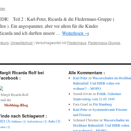
eter
DR: Teil 2 : Karl-Peter, Ricarda & die Fledermaus-Gruppe (
en ). Ein angespannter, aber vor allem für die Kinder
Ricarda und ich durften unsere …
Weiterlesen
→
mburg
,
Umweltschutz
|
Verschlagwortet mit
Fledermaus
,
Fledermaus-Gruppe
,
Margit Ricarda Rolf bei
Alle Kommentare :
Facebook :
Karl-Peter
zu
Wasserschaden im Hochha
Bahrenfeld: Und HIER sollen wir
wohnen?! – MOPO
Szendi István
zu
Politik: Geheimer
argit Ricarda Rolf
Staatsvertrag vom 21.05.1949
und der
Fara Graef
zu
Für Hamburg
Mobbing-Blog
Karl-Peter
zu
Systemrelevante Friseure
und Frisuren
Finde nach Schlagwort :
Schmied Christine
zu
Wasserschaden im
021
(3)
Auto
(3)
Ahlhaus
(2)
Aufsichtsrat
(2)
Hochhaus Bahrenfeld: Und HIER sollen
utos
(2)
wir wohnen?! – MOPO