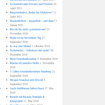
Systemrelevante Friseure und Frisuren
16.
April 2021
Bürgerinitiative „Rettet das Diekmoor“
11.
April 2021
Maskenbefreit – angepöbelt – und dann?
7.
Januar 2021
Bist du für mich systemrelevant?
23.
November 2020
Heute ist ein besonderer Tag
27.
September 2020
Es war eine Mutter
3. Oktober 2019
Tschernobyl – Schicksal oder nicht?
26.
Dezember 2018
Mein Grundeinkommen
6. Dezember 2018
Warum ich parteilos bleibe
1. November
2018
11 Jahre Grundeinkommen Hamburg
21.
September 2018
Wespen brauchen jetzt Eiweiß
2.
September 2018
n
Auch Stadtbienen haben Durst
17. Mai
2018
Basteln mit Ricarda Tontöpfe &
Klangspiele
11. Mai 2018