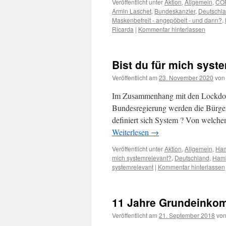
Veröffentlicht unter
Aktion
,
Allgemein
,
CO
Armin Laschet
,
Bundeskanzler
,
Deutschla
Maskenbefreit - angepöbelt - und dann?
,
Ricarda
|
Kommentar hinterlassen
Bist du für mich syst
Veröffentlicht am
23. November 2020
von
Im Zusammenhang mit den Lockdown
Bundesregierung werden die Bürger 
definiert sich System ? Von welch
Weiterlesen
→
Veröffentlicht unter
Aktion
,
Allgemein
,
Ha
mich systemrelevant?
,
Deutschland
,
Ham
systemrelevant
|
Kommentar hinterlassen
11 Jahre Grundeink
Veröffentlicht am
21. September 2018
vo