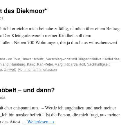
tet das Diekmoor“
da
cht erreichte mich beinahe zufällig, nämlich über einen Beitrag
r Kleingartenverein meiner Kindheit soll dem
allen. Neben 700 Wohnungen, die ja durchaus wünschenswert
rda - on Tour
,
Umweltschutz
|
Verschlagwortet mit
Bürgerinitiative "Rettet das
hland
,
Hamburg
,
Kairo
,
Karl-Peter
,
Margit Ricarda Rolf
,
Nachhaltigkeit
,
er
,
Umwelt
|
Kommentar hinterlassen
pöbelt – und dann?
rda
mit eher entspannt um. – Werde ich angehalten und nach meiner
„Ich bin maskenbefreit.“ Ist die Person, die mich fragt, aus meiner
ch das Attest …
Weiterlesen
→