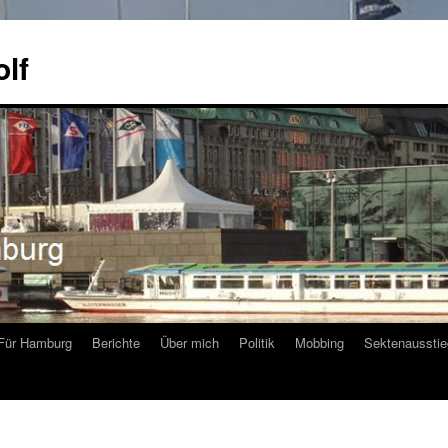
olf
Für Hamburg
Berichte
Über mich
Politik
Mobbing
Sektenausstie