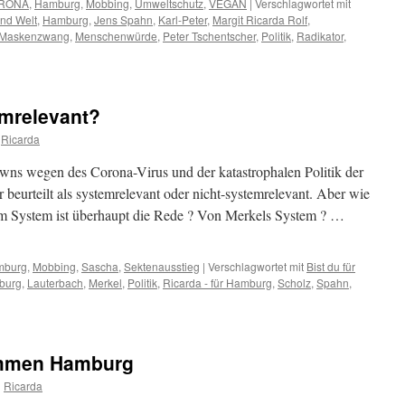
RONA
,
Hamburg
,
Mobbing
,
Umweltschutz
,
VEGAN
|
Verschlagwortet mit
nd Welt
,
Hamburg
,
Jens Spahn
,
Karl-Peter
,
Margit Ricarda Rolf
,
Maskenzwang
,
Menschenwürde
,
Peter Tschentscher
,
Politik
,
Radikator
,
emrelevant?
Ricarda
s wegen des Corona-Virus und der katastrophalen Politik der
beurteilt als systemrelevant oder nicht-systemrelevant. Aber wie
em System ist überhaupt die Rede ? Von Merkels System ? …
mburg
,
Mobbing
,
Sascha
,
Sektenausstieg
|
Verschlagwortet mit
Bist du für
burg
,
Lauterbach
,
Merkel
,
Politik
,
Ricarda - für Hamburg
,
Scholz
,
Spahn
,
ommen Hamburg
n
Ricarda