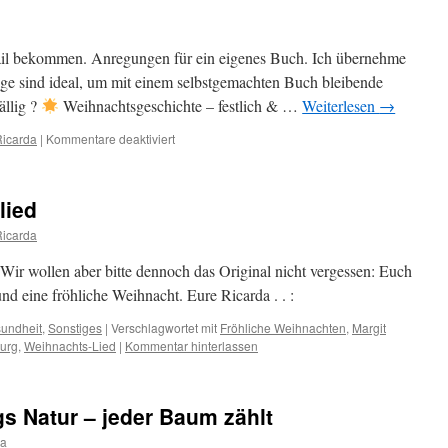
Mail bekommen. Anregungen für ein eigenes Buch. Ich übernehme
age sind ideal, um mit einem selbstgemachten Buch bleibende
ällig ?
Weihnachtsgeschichte – festlich & …
Weiterlesen
→
für
Ricarda
|
Kommentare deaktiviert
Dein
Buch
unterm
lied
Weihnachtsbaum?
Ricarda
Wir wollen aber bitte dennoch das Original nicht vergessen: Euch
nd eine fröhliche Weihnacht. Eure Ricarda . . :
undheit
,
Sonstiges
|
Verschlagwortet mit
Fröhliche Weihnachten
,
Margit
burg
,
Weihnachts-Lied
|
Kommentar hinterlassen
s Natur – jeder Baum zählt
da