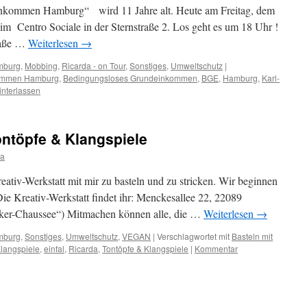
einkommen Hamburg“ wird 11 Jahre alt. Heute am Freitag, dem
im Centro Sociale in der Sternstraße 2. Los geht es um 18 Uhr !
aße …
Weiterlesen
→
mburg
,
Mobbing
,
Ricarda - on Tour
,
Sonstiges
,
Umweltschutz
|
kommen Hamburg
,
Bedingungsloses Grundeinkommen
,
BGE
,
Hamburg
,
Karl-
nterlassen
ontöpfe & Klangspiele
da
reativ-Werkstatt mit mir zu basteln und zu stricken. Wir beginnen
e Kreativ-Werkstatt findet ihr: Menckesallee 22, 22089
r-Chaussee“) Mitmachen können alle, die …
Weiterlesen
→
mburg
,
Sonstiges
,
Umweltschutz
,
VEGAN
|
Verschlagwortet mit
Basteln mit
Klangspiele
,
einfal
,
Ricarda
,
Tontöpfe & Klangspiele
|
Kommentar