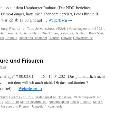
hluss auf dem Hamburger Rathaus (Der NDR berichtet,
 Demo-Gänger, hatte mich aber bereit erklärt, Fotos für die BI
o war ich ab 13:30 Uhr auf …
Weiterlesen
→
mburg
,
Ricarda - on Tour
,
Umweltschutz
,
VEGAN
|
Verschlagwortet mit
2021
,
eder Baum zählt
,
Deutschland
,
Die Grünen
,
Diekmoor
,
Hamburg
,
Karl-Peter
,
itik
,
Rathaus
,
Rettet das Diekmoor
,
Ricarda
,
Umwelt
,
Umweltschutz
|
ure und Frisuren
Peter
ubensfrage“ ? 00:02:01 – Do. 15.04.2021 Das gilt natürlich nicht
will, mit dem will ich auch nicht. Ob das funktioniert ?
benfrei): …
Weiterlesen
→
mburg
,
Ricarda - on Tour
,
Sektenausstieg
,
Sonstiges
|
Verschlagwortet mit
rg
,
Karl-Peter
,
Margit Ricarda Rolf
,
Nachhaltigkeit
,
Politik
,
Ricarda
,
Steffi &
Friseure und Frisuren
,
Umwelt
|
1 Kommentar