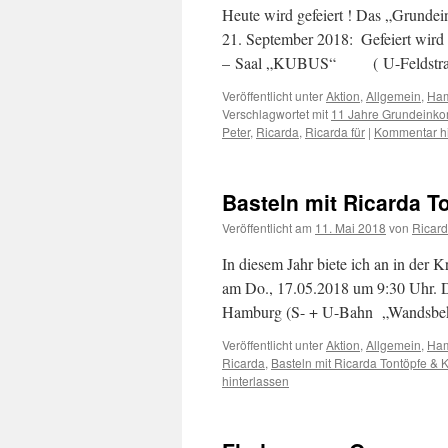
Heute wird gefeiert ! Das „Grund
21. September 2018: Gefeiert wird 
– Saal „KUBUS“ ( U-Feldstr
Veröffentlicht unter
Aktion
,
Allgemein
,
Ha
Verschlagwortet mit
11 Jahre Grundein
Peter
,
Ricarda
,
Ricarda für
|
Kommentar hi
Basteln mit Ricarda T
Veröffentlicht am
11. Mai 2018
von
Ricar
In diesem Jahr biete ich an in der K
am Do., 17.05.2018 um 9:30 Uhr. Di
Hamburg (S- + U-Bahn „Wandsbeke
Veröffentlicht unter
Aktion
,
Allgemein
,
Ha
Ricarda
,
Basteln mit Ricarda Tontöpfe & 
hinterlassen