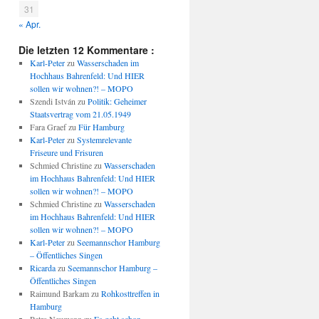
31
« Apr.
Die letzten 12 Kommentare :
Karl-Peter
zu
Wasserschaden im
Hochhaus Bahrenfeld: Und HIER
sollen wir wohnen?! – MOPO
Szendi István
zu
Politik: Geheimer
Staatsvertrag vom 21.05.1949
Fara Graef
zu
Für Hamburg
Karl-Peter
zu
Systemrelevante
Friseure und Frisuren
Schmied Christine
zu
Wasserschaden
im Hochhaus Bahrenfeld: Und HIER
sollen wir wohnen?! – MOPO
Schmied Christine
zu
Wasserschaden
im Hochhaus Bahrenfeld: Und HIER
sollen wir wohnen?! – MOPO
Karl-Peter
zu
Seemannschor Hamburg
– Öffentliches Singen
Ricarda
zu
Seemannschor Hamburg –
Öffentliches Singen
Raimund Barkam
zu
Rohkosttreffen in
Hamburg