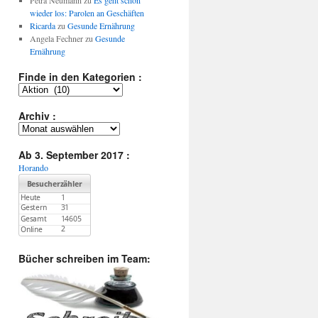
Petra Neumann
zu
Es geht schon
wieder los: Parolen an Geschäften
Ricarda
zu
Gesunde Ernährung
Angela Fechner
zu
Gesunde
Ernährung
Finde in den Kategorien :
Finde
in
den
Archiv :
Kategorien
Archiv
:
:
Ab 3. September 2017 :
Horando
Bücher schreiben im Team: