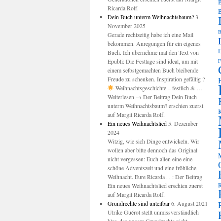
B
Ricarda Rolf.
Dein Buch unterm Weihnachtsbaum?
3.
November 2025
B
Gerade rechtzeitig habe ich eine Mail
bekommen. Anregungen für ein eigenes
Buch. Ich übernehme mal den Text von
Epubli: Die Festtage sind ideal, um mit
F
einem selbstgemachten Buch bleibende
Freude zu schenken. Inspiration gefällig ?
Weihnachtsgeschichte – festlich & …
Weiterlesen → Der Beitrag Dein Buch
unterm Weihnachtsbaum? erschien zuerst
K
auf Margit Ricarda Rolf.
Ein neues Weihnachtslied
5. Dezember
2024
Witzig, wie sich Dinge entwickeln. Wir
wollen aber bitte dennoch das Original
nicht vergessen: Euch allen eine eine
schöne Adventszeit und eine fröhliche
Weihnacht. Eure Ricarda . . : Der Beitrag
R
Ein neues Weihnachtslied erschien zuerst
auf Margit Ricarda Rolf.
Grundrechte sind unteilbar
6. August 2021
Ulrike Guérot stellt unmissverständlich