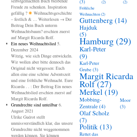
selbstgemachten Buch bleibende
(3)
(2)
(2)
Freude zu schenken. Inspiration
Fröhliche
gefällig ?
Weihnachtsgeschichte
Weihnachten
(2)
Guttenberg
(14)
– festlich & … Weiterlesen → Der
Beitrag Dein Buch unterm
Hajduk
Weihnachtsbaum? erschien zuerst
(5)
auf Margit Ricarda Rolf.
Hamburg
(29)
Ein neues Weihnachtslied
5.
Karl-Peter
Dezember 2024
(9)
Witzig, wie sich Dinge entwickeln.
Wir wollen aber bitte dennoch das
Karl-Peter
Original nicht vergessen: Euch
Grube
(3)
Margit Ricarda
allen eine eine schöne Adventszeit
und eine fröhliche Weihnacht. Eure
Rolf
(27)
Ricarda . . : Der Beitrag Ein neues
Merkel
(19)
Weihnachtslied erschien zuerst auf
Margit Ricarda Rolf.
Mobbing-
Moor
Grundrechte sind unteilbar
6.
Zentrale
(4)
(3)
August 2021
Olaf Scholz
Ulrike Guérot stellt
(7)
unmissverständlich klar, das unsere
Politik
(13)
Grundrechte nicht weggenommen
Rettet das
werden können. Sie können