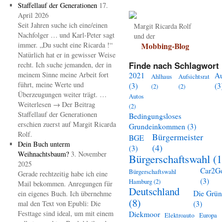
Staffellauf der Generationen
17.
April 2026
Seit Jahren suche ich eine/einen
Margit Ricarda Rolf
Nachfolger … und Karl-Peter sagt
und der
immer. „Du sucht eine Ricarda !“
Mobbing-Blog
Natürlich hat er in gewisser Weise
Finde nach Schlagwort 
recht. Ich suche jemanden, der in
meinem Sinne meine Arbeit fort
2021
A
Ahlhaus
Aufsichtsrat
führt, meine Werte und
(3)
(3
(2)
(2)
Überzeugungen weiter trägt. …
Autos
Weiterlesen → Der Beitrag
(2)
Staffellauf der Generationen
Bedingungsloses
erschien zuerst auf Margit Ricarda
Grundeinkommen
(3)
Rolf.
Bürgermeister
BGE
Dein Buch unterm
(4)
(3)
Weihnachtsbaum?
3. November
Bürgerschaftswahl
(1
2025
Car2G
Bürgerschaftswahl
Gerade rechtzeitig habe ich eine
(3)
Hamburg
(2)
Mail bekommen. Anregungen für
Deutschland
Die Grü
ein eigenes Buch. Ich übernehme
(8)
mal den Text von Epubli: Die
(3)
Festtage sind ideal, um mit einem
Diekmoor
Elektroauto
Europa