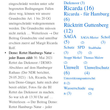
Diekmoor
(3)
eingeschränkt werden unter sehr
Ricarda
(16)
begrenzten Bedingungen: Fallen
Ricarda - für Hamburg
diese weg, können wir unsere
(6)
Grundrechte Art. 1 bis 20 GG
uneingeschränkt wahrgenommen
Rücktritt Guttenberg
werden. Die Grundrechte müssen
(12)
nicht zurück … Weiterlesen → Der
SAGA
Schol
SAGA-Mieter
Beitrag Grundrechte sind unteilbar
(5)
(3)
(2)
erschien zuerst auf Margit Ricarda
Schutz
SPD
Rolf.
Stadtbahn
(3)
(3)
Demo: Rettet Hamburgs Natur –
(2)
jeder Baum zählt
30. Mai 2021
Stoppt Merkel
Thomas Malow
Rettet das Diekmoor / DEMO-
(2)
(2)
Umwelt
Umweltschutz
Abschluss auf dem Hamburger
(6)
(4)
Rathaus (Der NDR berichtet,
29.05.2021) : Ich, Ricarda, bin
Unterstützungsunterschri
kein Demo-Gänger, hatte mich aber
ft
(2)
bereit erklärt, Fotos für die BI
Wasserschade
xing
Rettet das Diekmoor zu machen.
n
(3)
(2)
So war ich ab 13:30 Uhr auf …
Weiterlesen → Der Beitrag Demo:
Rettet Hamburgs Natur – jeder