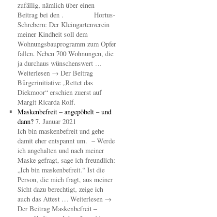
zufällig, nämlich über einen
Beitrag bei den . Hortus-
Schrebern: Der Kleingartenverein
meiner Kindheit soll dem
Wohnungsbauprogramm zum Opfer
fallen. Neben 700 Wohnungen, die
ja durchaus wünschenswert …
Weiterlesen → Der Beitrag
Bürgerinitiative „Rettet das
Diekmoor“ erschien zuerst auf
Margit Ricarda Rolf.
Maskenbefreit – angepöbelt – und
dann?
7. Januar 2021
Ich bin maskenbefreit und gehe
damit eher entspannt um. – Werde
ich angehalten und nach meiner
Maske gefragt, sage ich freundlich:
„Ich bin maskenbefreit.“ Ist die
Person, die mich fragt, aus meiner
Sicht dazu berechtigt, zeige ich
auch das Attest … Weiterlesen →
Der Beitrag Maskenbefreit –