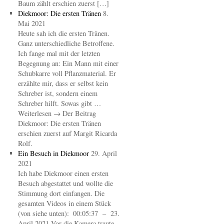
Baum zählt erschien zuerst […]
Diekmoor: Die ersten Tränen
8.
Mai 2021
Heute sah ich die ersten Tränen.
Ganz unterschiedliche Betroffene.
Ich fange mal mit der letzten
Begegnung an: Ein Mann mit einer
Schubkarre voll Pflanzmaterial. Er
erzählte mir, dass er selbst kein
Schreber ist, sondern einem
Schreber hilft. Sowas gibt …
Weiterlesen → Der Beitrag
Diekmoor: Die ersten Tränen
erschien zuerst auf Margit Ricarda
Rolf.
Ein Besuch in Diekmoor
29. April
2021
Ich habe Diekmoor einen ersten
Besuch abgestattet und wollte die
Stimmung dort einfangen. Die
gesamten Videos in einem Stück
(von siehe unten): 00:05:37 – 23.
April 2021 Vor die Kamera traute