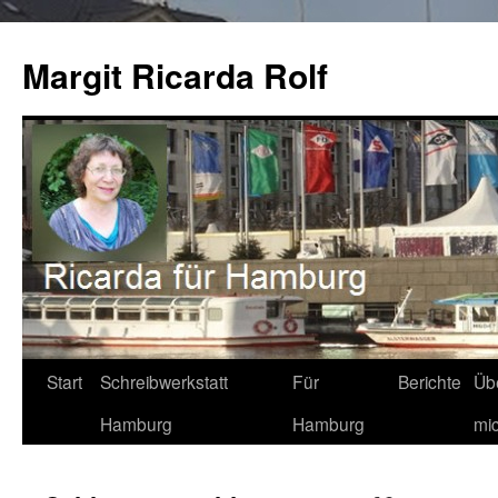
Zum
Inhalt
Margit Ricarda Rolf
springen
Start
Schreibwerkstatt
Für
Berichte
Üb
Hamburg
Hamburg
mi