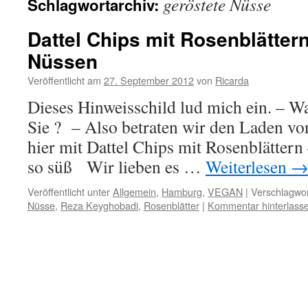
geröstete Nüsse
Schlagwortarchiv:
Dattel Chips mit Rosenblätter
Nüssen
Veröffentlicht am
27. September 2012
von
Ricarda
Dieses Hinweisschild lud mich ein. – Wa
Sie ? – Also betraten wir den Laden vo
hier mit Dattel Chips mit Rosenblättern 
so süß Wir lieben es …
Weiterlesen
Veröffentlicht unter
Allgemein
,
Hamburg
,
VEGAN
|
Verschlagwor
Nüsse
,
Reza Keyghobadi
,
Rosenblätter
|
Kommentar hinterlass