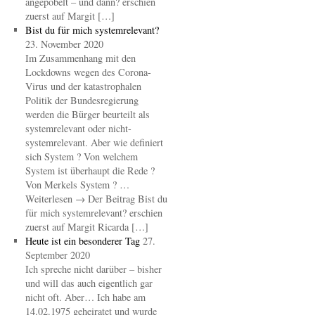
angepöbelt – und dann? erschien
zuerst auf Margit […]
Bist du für mich systemrelevant?
23. November 2020
Im Zusammenhang mit den
Lockdowns wegen des Corona-
Virus und der katastrophalen
Politik der Bundesregierung
werden die Bürger beurteilt als
systemrelevant oder nicht-
systemrelevant. Aber wie definiert
sich System ? Von welchem
System ist überhaupt die Rede ?
Von Merkels System ? …
Weiterlesen → Der Beitrag Bist du
für mich systemrelevant? erschien
zuerst auf Margit Ricarda […]
Heute ist ein besonderer Tag
27.
September 2020
Ich spreche nicht darüber – bisher
und will das auch eigentlich gar
nicht oft. Aber… Ich habe am
14.02.1975 geheiratet und wurde