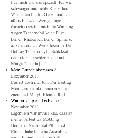
Für mich war das speziell. Ich war
schwanger und liebte Rhabarber.
Wir hatten ihn im Garten und ich
aß auch davon. Wenige Tage
danach erreichte mich die Warnung
wegen Tschernobil keine Pilze,
keinen Rhabarber, keinen Spinat u.
a. zu essen. … Weiterlesen → Der
Beitrag Tschernobyl – Schicksal
oder nicht? erschien zuerst auf
Margit Ricarda […]
Mein Grundeinkommen
6.
Dezember 2018
Das ist doch mal toll. Der Beitrag
Mein Grundeinkommen erschien
zuerst auf Margit Ricarda Rolf.
Warum ich parteilos bleibe
1.
November 2018
Eigentlich war immer klar, dass zu
meiner Arbeit als Mobbing-
Beraterin Neutralität Pflicht ist.
Einmal habe ich eine Ausnahme
gemacht und war kurze Zeit