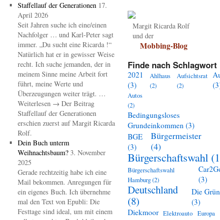
Staffellauf der Generationen
17.
April 2026
Seit Jahren suche ich eine/einen
Margit Ricarda Rolf
Nachfolger … und Karl-Peter sagt
und der
immer. „Du sucht eine Ricarda !“
Mobbing-Blog
Natürlich hat er in gewisser Weise
Finde nach Schlagwort 
recht. Ich suche jemanden, der in
meinem Sinne meine Arbeit fort
2021
A
Ahlhaus
Aufsichtsrat
führt, meine Werte und
(3)
(3
(2)
(2)
Überzeugungen weiter trägt. …
Autos
Weiterlesen → Der Beitrag
(2)
Staffellauf der Generationen
Bedingungsloses
erschien zuerst auf Margit Ricarda
Grundeinkommen
(3)
Rolf.
Bürgermeister
BGE
Dein Buch unterm
(4)
(3)
Weihnachtsbaum?
3. November
Bürgerschaftswahl
(1
2025
Car2G
Bürgerschaftswahl
Gerade rechtzeitig habe ich eine
(3)
Hamburg
(2)
Mail bekommen. Anregungen für
Deutschland
Die Grü
ein eigenes Buch. Ich übernehme
(8)
mal den Text von Epubli: Die
(3)
Festtage sind ideal, um mit einem
Diekmoor
Elektroauto
Europa