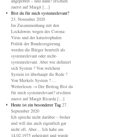
angepöbelt – und dann? erschien
zuerst auf Margit […]
Bist du für mich systemrelevant?
23. November 2020
Im Zusammenhang mit den
Lockdowns wegen des Corona-
Virus und der katastrophalen
Politik der Bundesregierung
werden die Bürger beurteilt als
systemrelevant oder nicht-
systemrelevant. Aber wie definiert
sich System ? Von welchem
System ist überhaupt die Rede ?
Von Merkels System ? …
Weiterlesen → Der Beitrag Bist du
für mich systemrelevant? erschien
zuerst auf Margit Ricarda […]
Heute ist ein besonderer Tag
27.
September 2020
Ich spreche nicht darüber – bisher
und will das auch eigentlich gar
nicht oft. Aber… Ich habe am
14.02.1975 geheiratet und wurde