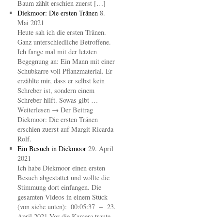
Baum zählt erschien zuerst […]
Diekmoor: Die ersten Tränen
8.
Mai 2021
Heute sah ich die ersten Tränen.
Ganz unterschiedliche Betroffene.
Ich fange mal mit der letzten
Begegnung an: Ein Mann mit einer
Schubkarre voll Pflanzmaterial. Er
erzählte mir, dass er selbst kein
Schreber ist, sondern einem
Schreber hilft. Sowas gibt …
Weiterlesen → Der Beitrag
Diekmoor: Die ersten Tränen
erschien zuerst auf Margit Ricarda
Rolf.
Ein Besuch in Diekmoor
29. April
2021
Ich habe Diekmoor einen ersten
Besuch abgestattet und wollte die
Stimmung dort einfangen. Die
gesamten Videos in einem Stück
(von siehe unten): 00:05:37 – 23.
April 2021 Vor die Kamera traute