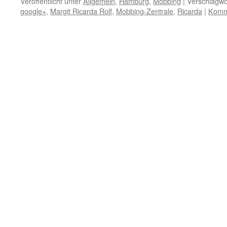
Veröffentlicht unter
Allgemein
,
Hamburg
,
Mobbing
|
Verschlagwor
google+
,
Margit Ricarda Rolf
,
Mobbing-Zentrale
,
Ricarda
|
Komme