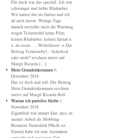
Für mich war das speziell. Ich war
schwanger und liebte Rhabarber.
Wir hatten ihn im Garten und ich
aß auch davon. Wenige Tage
danach erreichte mich die Warnung
wegen Tschernobil keine Pilze,
keinen Rhabarber, keinen Spinat u.
a. zu essen. … Weiterlesen → Der
Beitrag Tschernobyl – Schicksal
oder nicht? erschien zuerst auf
Margit Ricarda […]
Mein Grundeinkommen
6.
Dezember 2018
Das ist doch mal toll. Der Beitrag
Mein Grundeinkommen erschien
zuerst auf Margit Ricarda Rolf.
Warum ich parteilos bleibe
1.
November 2018
Eigentlich war immer klar, dass zu
meiner Arbeit als Mobbing-
Beraterin Neutralität Pflicht ist.
Einmal habe ich eine Ausnahme
gemacht und war kurze Zeit