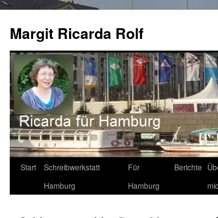
Zum
Inhalt
Margit Ricarda Rolf
springen
Start
Schreibwerkstatt
Für
Berichte
Üb
Hamburg
Hamburg
mi