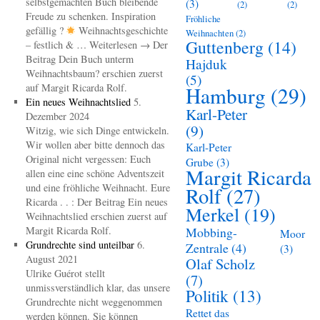
selbstgemachten Buch bleibende
(3)
(2)
(2)
Freude zu schenken. Inspiration
Fröhliche
gefällig ?
Weihnachtsgeschichte
Weihnachten
(2)
Guttenberg
(14)
– festlich & … Weiterlesen → Der
Beitrag Dein Buch unterm
Hajduk
Weihnachtsbaum? erschien zuerst
(5)
auf Margit Ricarda Rolf.
Hamburg
(29)
Ein neues Weihnachtslied
5.
Karl-Peter
Dezember 2024
(9)
Witzig, wie sich Dinge entwickeln.
Wir wollen aber bitte dennoch das
Karl-Peter
Original nicht vergessen: Euch
Grube
(3)
Margit Ricarda
allen eine eine schöne Adventszeit
und eine fröhliche Weihnacht. Eure
Rolf
(27)
Ricarda . . : Der Beitrag Ein neues
Merkel
(19)
Weihnachtslied erschien zuerst auf
Margit Ricarda Rolf.
Mobbing-
Moor
Grundrechte sind unteilbar
6.
Zentrale
(4)
(3)
August 2021
Olaf Scholz
Ulrike Guérot stellt
(7)
unmissverständlich klar, das unsere
Politik
(13)
Grundrechte nicht weggenommen
Rettet das
werden können. Sie können