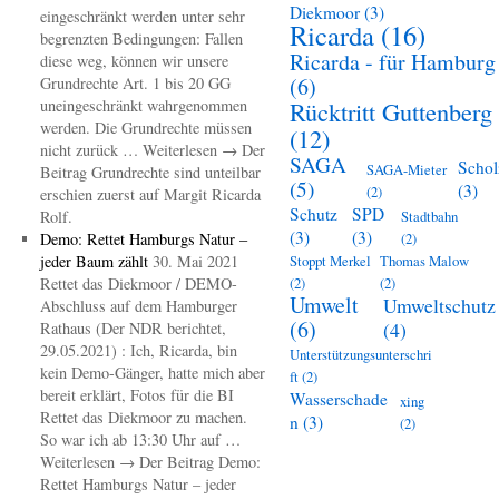
Diekmoor
(3)
eingeschränkt werden unter sehr
Ricarda
(16)
begrenzten Bedingungen: Fallen
Ricarda - für Hamburg
diese weg, können wir unsere
(6)
Grundrechte Art. 1 bis 20 GG
uneingeschränkt wahrgenommen
Rücktritt Guttenberg
werden. Die Grundrechte müssen
(12)
nicht zurück … Weiterlesen → Der
SAGA
Schol
SAGA-Mieter
Beitrag Grundrechte sind unteilbar
(5)
(3)
(2)
erschien zuerst auf Margit Ricarda
Schutz
SPD
Rolf.
Stadtbahn
(3)
(3)
Demo: Rettet Hamburgs Natur –
(2)
jeder Baum zählt
30. Mai 2021
Stoppt Merkel
Thomas Malow
Rettet das Diekmoor / DEMO-
(2)
(2)
Umwelt
Umweltschutz
Abschluss auf dem Hamburger
(6)
(4)
Rathaus (Der NDR berichtet,
29.05.2021) : Ich, Ricarda, bin
Unterstützungsunterschri
kein Demo-Gänger, hatte mich aber
ft
(2)
bereit erklärt, Fotos für die BI
Wasserschade
xing
Rettet das Diekmoor zu machen.
n
(3)
(2)
So war ich ab 13:30 Uhr auf …
Weiterlesen → Der Beitrag Demo:
Rettet Hamburgs Natur – jeder