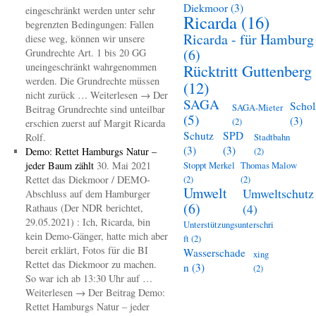
Diekmoor
(3)
eingeschränkt werden unter sehr
Ricarda
(16)
begrenzten Bedingungen: Fallen
Ricarda - für Hamburg
diese weg, können wir unsere
(6)
Grundrechte Art. 1 bis 20 GG
uneingeschränkt wahrgenommen
Rücktritt Guttenberg
werden. Die Grundrechte müssen
(12)
nicht zurück … Weiterlesen → Der
SAGA
Schol
SAGA-Mieter
Beitrag Grundrechte sind unteilbar
(5)
(3)
(2)
erschien zuerst auf Margit Ricarda
Schutz
SPD
Rolf.
Stadtbahn
(3)
(3)
Demo: Rettet Hamburgs Natur –
(2)
jeder Baum zählt
30. Mai 2021
Stoppt Merkel
Thomas Malow
Rettet das Diekmoor / DEMO-
(2)
(2)
Umwelt
Umweltschutz
Abschluss auf dem Hamburger
(6)
(4)
Rathaus (Der NDR berichtet,
29.05.2021) : Ich, Ricarda, bin
Unterstützungsunterschri
kein Demo-Gänger, hatte mich aber
ft
(2)
bereit erklärt, Fotos für die BI
Wasserschade
xing
Rettet das Diekmoor zu machen.
n
(3)
(2)
So war ich ab 13:30 Uhr auf …
Weiterlesen → Der Beitrag Demo:
Rettet Hamburgs Natur – jeder