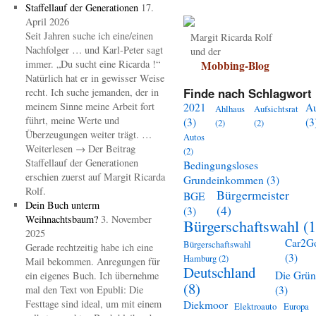
Staffellauf der Generationen
17.
April 2026
Seit Jahren suche ich eine/einen
Margit Ricarda Rolf
Nachfolger … und Karl-Peter sagt
und der
immer. „Du sucht eine Ricarda !“
Mobbing-Blog
Natürlich hat er in gewisser Weise
Finde nach Schlagwort 
recht. Ich suche jemanden, der in
meinem Sinne meine Arbeit fort
2021
A
Ahlhaus
Aufsichtsrat
führt, meine Werte und
(3)
(3
(2)
(2)
Überzeugungen weiter trägt. …
Autos
Weiterlesen → Der Beitrag
(2)
Staffellauf der Generationen
Bedingungsloses
erschien zuerst auf Margit Ricarda
Grundeinkommen
(3)
Rolf.
Bürgermeister
BGE
Dein Buch unterm
(4)
(3)
Weihnachtsbaum?
3. November
Bürgerschaftswahl
(1
2025
Car2G
Bürgerschaftswahl
Gerade rechtzeitig habe ich eine
(3)
Hamburg
(2)
Mail bekommen. Anregungen für
Deutschland
Die Grü
ein eigenes Buch. Ich übernehme
(8)
mal den Text von Epubli: Die
(3)
Festtage sind ideal, um mit einem
Diekmoor
Elektroauto
Europa