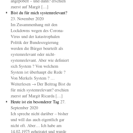
angepöbelt – und dann? erschien
zuerst auf Margit […]
Bist du für mich systemrelevant?
23. November 2020
Im Zusammenhang mit den
Lockdowns wegen des Corona-
Virus und der katastrophalen
Politik der Bundesregierung
werden die Bürger beurteilt als
systemrelevant oder nicht-
systemrelevant. Aber wie definiert
sich System ? Von welchem
System ist überhaupt die Rede ?
Von Merkels System ? …
Weiterlesen → Der Beitrag Bist du
für mich systemrelevant? erschien
zuerst auf Margit Ricarda […]
Heute ist ein besonderer Tag
27.
September 2020
Ich spreche nicht darüber – bisher
und will das auch eigentlich gar
nicht oft. Aber… Ich habe am
14.02.1975 geheiratet und wurde