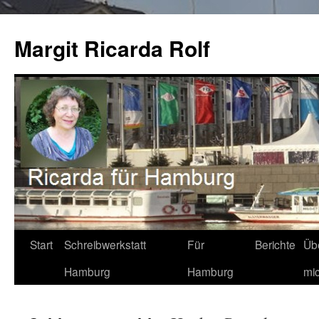
Zum
Inhalt
Margit Ricarda Rolf
springen
Start
Schreibwerkstatt
Für
Berichte
Üb
Hamburg
Hamburg
mi