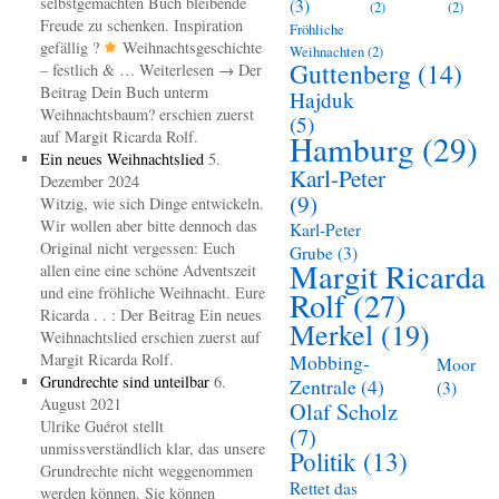
selbstgemachten Buch bleibende
(3)
(2)
(2)
Freude zu schenken. Inspiration
Fröhliche
gefällig ?
Weihnachtsgeschichte
Weihnachten
(2)
Guttenberg
(14)
– festlich & … Weiterlesen → Der
Beitrag Dein Buch unterm
Hajduk
Weihnachtsbaum? erschien zuerst
(5)
auf Margit Ricarda Rolf.
Hamburg
(29)
Ein neues Weihnachtslied
5.
Karl-Peter
Dezember 2024
(9)
Witzig, wie sich Dinge entwickeln.
Wir wollen aber bitte dennoch das
Karl-Peter
Original nicht vergessen: Euch
Grube
(3)
Margit Ricarda
allen eine eine schöne Adventszeit
und eine fröhliche Weihnacht. Eure
Rolf
(27)
Ricarda . . : Der Beitrag Ein neues
Merkel
(19)
Weihnachtslied erschien zuerst auf
Margit Ricarda Rolf.
Mobbing-
Moor
Grundrechte sind unteilbar
6.
Zentrale
(4)
(3)
August 2021
Olaf Scholz
Ulrike Guérot stellt
(7)
unmissverständlich klar, das unsere
Politik
(13)
Grundrechte nicht weggenommen
Rettet das
werden können. Sie können