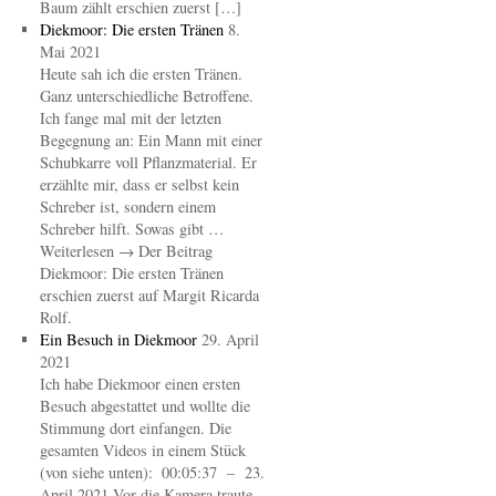
Baum zählt erschien zuerst […]
Diekmoor: Die ersten Tränen
8.
Mai 2021
Heute sah ich die ersten Tränen.
Ganz unterschiedliche Betroffene.
Ich fange mal mit der letzten
Begegnung an: Ein Mann mit einer
Schubkarre voll Pflanzmaterial. Er
erzählte mir, dass er selbst kein
Schreber ist, sondern einem
Schreber hilft. Sowas gibt …
Weiterlesen → Der Beitrag
Diekmoor: Die ersten Tränen
erschien zuerst auf Margit Ricarda
Rolf.
Ein Besuch in Diekmoor
29. April
2021
Ich habe Diekmoor einen ersten
Besuch abgestattet und wollte die
Stimmung dort einfangen. Die
gesamten Videos in einem Stück
(von siehe unten): 00:05:37 – 23.
April 2021 Vor die Kamera traute