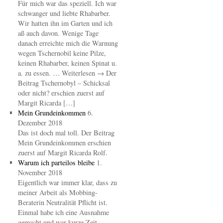
Für mich war das speziell. Ich war
schwanger und liebte Rhabarber.
Wir hatten ihn im Garten und ich
aß auch davon. Wenige Tage
danach erreichte mich die Warnung
wegen Tschernobil keine Pilze,
keinen Rhabarber, keinen Spinat u.
a. zu essen. … Weiterlesen → Der
Beitrag Tschernobyl – Schicksal
oder nicht? erschien zuerst auf
Margit Ricarda […]
Mein Grundeinkommen
6.
Dezember 2018
Das ist doch mal toll. Der Beitrag
Mein Grundeinkommen erschien
zuerst auf Margit Ricarda Rolf.
Warum ich parteilos bleibe
1.
November 2018
Eigentlich war immer klar, dass zu
meiner Arbeit als Mobbing-
Beraterin Neutralität Pflicht ist.
Einmal habe ich eine Ausnahme
gemacht und war kurze Zeit