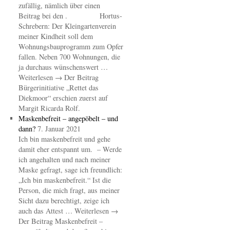
zufällig, nämlich über einen
Beitrag bei den . Hortus-
Schrebern: Der Kleingartenverein
meiner Kindheit soll dem
Wohnungsbauprogramm zum Opfer
fallen. Neben 700 Wohnungen, die
ja durchaus wünschenswert …
Weiterlesen → Der Beitrag
Bürgerinitiative „Rettet das
Diekmoor“ erschien zuerst auf
Margit Ricarda Rolf.
Maskenbefreit – angepöbelt – und
dann?
7. Januar 2021
Ich bin maskenbefreit und gehe
damit eher entspannt um. – Werde
ich angehalten und nach meiner
Maske gefragt, sage ich freundlich:
„Ich bin maskenbefreit.“ Ist die
Person, die mich fragt, aus meiner
Sicht dazu berechtigt, zeige ich
auch das Attest … Weiterlesen →
Der Beitrag Maskenbefreit –