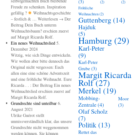
selbstgemachten Buch bleibende
(3)
(2)
(2)
Freude zu schenken. Inspiration
Fröhliche
gefällig ?
Weihnachtsgeschichte
Weihnachten
(2)
Guttenberg
(14)
– festlich & … Weiterlesen → Der
Beitrag Dein Buch unterm
Hajduk
Weihnachtsbaum? erschien zuerst
(5)
auf Margit Ricarda Rolf.
Hamburg
(29)
Ein neues Weihnachtslied
5.
Karl-Peter
Dezember 2024
(9)
Witzig, wie sich Dinge entwickeln.
Wir wollen aber bitte dennoch das
Karl-Peter
Original nicht vergessen: Euch
Grube
(3)
Margit Ricarda
allen eine eine schöne Adventszeit
und eine fröhliche Weihnacht. Eure
Rolf
(27)
Ricarda . . : Der Beitrag Ein neues
Merkel
(19)
Weihnachtslied erschien zuerst auf
Margit Ricarda Rolf.
Mobbing-
Moor
Grundrechte sind unteilbar
6.
Zentrale
(4)
(3)
August 2021
Olaf Scholz
Ulrike Guérot stellt
(7)
unmissverständlich klar, das unsere
Politik
(13)
Grundrechte nicht weggenommen
Rettet das
werden können. Sie können