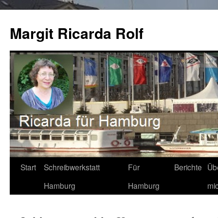
Zum
Inhalt
Margit Ricarda Rolf
springen
Start
Schreibwerkstatt
Für
Berichte
Üb
Hamburg
Hamburg
mi