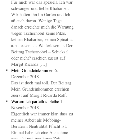
Für mich war das speziell. Ich war
schwanger und liebte Rhabarber.
Wir hatten ihn im Garten und ich
aß auch davon. Wenige Tage
danach erreichte mich die Warnung
wegen Tschernobil keine Pilze,
keinen Rhabarber, keinen Spinat u.
a. zu essen. … Weiterlesen → Der
Beitrag Tschernobyl – Schicksal
oder nicht? erschien zuerst auf
Margit Ricarda […]
Mein Grundeinkommen
6.
Dezember 2018
Das ist doch mal toll. Der Beitrag
Mein Grundeinkommen erschien
zuerst auf Margit Ricarda Rolf.
Warum ich parteilos bleibe
1.
November 2018
Eigentlich war immer klar, dass zu
meiner Arbeit als Mobbing-
Beraterin Neutralität Pflicht ist.
Einmal habe ich eine Ausnahme
gemacht und war kurze Zeit