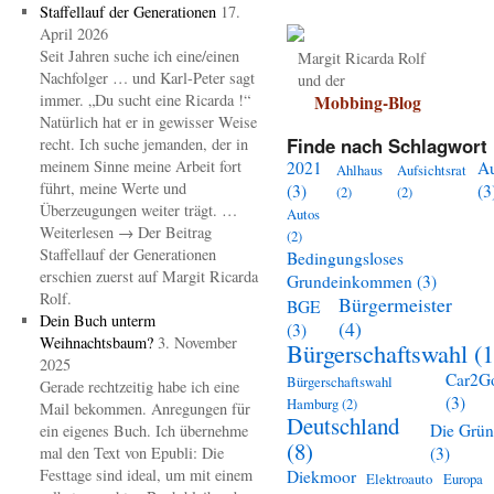
Staffellauf der Generationen
17.
April 2026
Seit Jahren suche ich eine/einen
Margit Ricarda Rolf
Nachfolger … und Karl-Peter sagt
und der
immer. „Du sucht eine Ricarda !“
Mobbing-Blog
Natürlich hat er in gewisser Weise
Finde nach Schlagwort 
recht. Ich suche jemanden, der in
meinem Sinne meine Arbeit fort
2021
A
Ahlhaus
Aufsichtsrat
führt, meine Werte und
(3)
(3
(2)
(2)
Überzeugungen weiter trägt. …
Autos
Weiterlesen → Der Beitrag
(2)
Staffellauf der Generationen
Bedingungsloses
erschien zuerst auf Margit Ricarda
Grundeinkommen
(3)
Rolf.
Bürgermeister
BGE
Dein Buch unterm
(4)
(3)
Weihnachtsbaum?
3. November
Bürgerschaftswahl
(1
2025
Car2G
Bürgerschaftswahl
Gerade rechtzeitig habe ich eine
(3)
Hamburg
(2)
Mail bekommen. Anregungen für
Deutschland
Die Grü
ein eigenes Buch. Ich übernehme
(8)
mal den Text von Epubli: Die
(3)
Festtage sind ideal, um mit einem
Diekmoor
Elektroauto
Europa