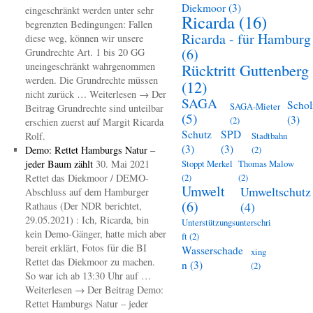
Diekmoor
(3)
eingeschränkt werden unter sehr
Ricarda
(16)
begrenzten Bedingungen: Fallen
Ricarda - für Hamburg
diese weg, können wir unsere
(6)
Grundrechte Art. 1 bis 20 GG
uneingeschränkt wahrgenommen
Rücktritt Guttenberg
werden. Die Grundrechte müssen
(12)
nicht zurück … Weiterlesen → Der
SAGA
Schol
SAGA-Mieter
Beitrag Grundrechte sind unteilbar
(5)
(3)
(2)
erschien zuerst auf Margit Ricarda
Schutz
SPD
Rolf.
Stadtbahn
(3)
(3)
Demo: Rettet Hamburgs Natur –
(2)
jeder Baum zählt
30. Mai 2021
Stoppt Merkel
Thomas Malow
Rettet das Diekmoor / DEMO-
(2)
(2)
Umwelt
Umweltschutz
Abschluss auf dem Hamburger
(6)
(4)
Rathaus (Der NDR berichtet,
29.05.2021) : Ich, Ricarda, bin
Unterstützungsunterschri
kein Demo-Gänger, hatte mich aber
ft
(2)
bereit erklärt, Fotos für die BI
Wasserschade
xing
Rettet das Diekmoor zu machen.
n
(3)
(2)
So war ich ab 13:30 Uhr auf …
Weiterlesen → Der Beitrag Demo:
Rettet Hamburgs Natur – jeder