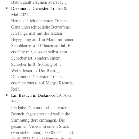
Baum zählt erschien zuerst […]
Diekmoor: Die ersten Tränen
8.
Mai 2021
Heute sah ich die ersten Tränen.
Ganz unterschiedliche Betroffene.
Ich fange mal mit der letzten
Begegnung an: Ein Mann mit einer
Schubkarre voll Pflanzmaterial. Er
erzählte mir, dass er selbst kein
Schreber ist, sondern einem
Schreber hilft. Sowas gibt …
Weiterlesen → Der Beitrag
Diekmoor: Die ersten Tränen
erschien zuerst auf Margit Ricarda
Rolf.
Ein Besuch in Diekmoor
29. April
2021
Ich habe Diekmoor einen ersten
Besuch abgestattet und wollte die
Stimmung dort einfangen. Die
gesamten Videos in einem Stück
(von siehe unten): 00:05:37 – 23.
April 2021 Vor die Kamera traute