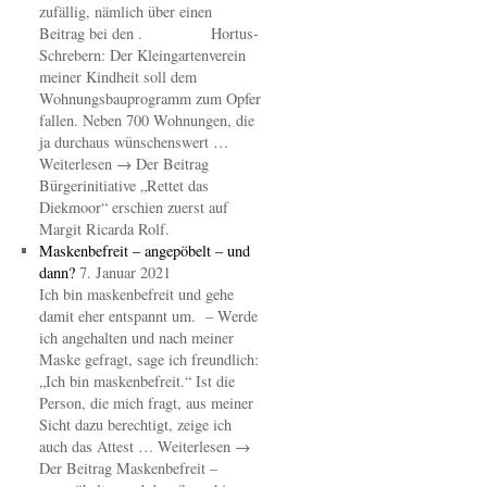
zufällig, nämlich über einen
Beitrag bei den . Hortus-
Schrebern: Der Kleingartenverein
meiner Kindheit soll dem
Wohnungsbauprogramm zum Opfer
fallen. Neben 700 Wohnungen, die
ja durchaus wünschenswert …
Weiterlesen → Der Beitrag
Bürgerinitiative „Rettet das
Diekmoor“ erschien zuerst auf
Margit Ricarda Rolf.
Maskenbefreit – angepöbelt – und
dann?
7. Januar 2021
Ich bin maskenbefreit und gehe
damit eher entspannt um. – Werde
ich angehalten und nach meiner
Maske gefragt, sage ich freundlich:
„Ich bin maskenbefreit.“ Ist die
Person, die mich fragt, aus meiner
Sicht dazu berechtigt, zeige ich
auch das Attest … Weiterlesen →
Der Beitrag Maskenbefreit –