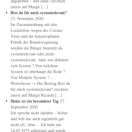
angepöbelt – und dann? erschien
zuerst auf Margit […]
Bist du für mich systemrelevant?
23. November 2020
Im Zusammenhang mit den
Lockdowns wegen des Corona-
Virus und der katastrophalen
Politik der Bundesregierung
werden die Bürger beurteilt als
systemrelevant oder nicht-
systemrelevant. Aber wie definiert
sich System ? Von welchem
System ist überhaupt die Rede ?
Von Merkels System ? …
Weiterlesen → Der Beitrag Bist du
für mich systemrelevant? erschien
zuerst auf Margit Ricarda […]
Heute ist ein besonderer Tag
27.
September 2020
Ich spreche nicht darüber – bisher
und will das auch eigentlich gar
nicht oft. Aber… Ich habe am
14.02.1975 geheiratet und wurde