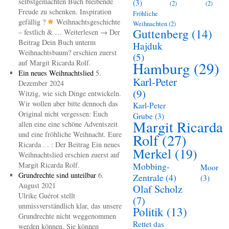
selbstgemachten Buch bleibende
(3)
(2)
(2)
Freude zu schenken. Inspiration
Fröhliche
gefällig ?
Weihnachtsgeschichte
Weihnachten
(2)
Guttenberg
(14)
– festlich & … Weiterlesen → Der
Beitrag Dein Buch unterm
Hajduk
Weihnachtsbaum? erschien zuerst
(5)
auf Margit Ricarda Rolf.
Hamburg
(29)
Ein neues Weihnachtslied
5.
Karl-Peter
Dezember 2024
(9)
Witzig, wie sich Dinge entwickeln.
Wir wollen aber bitte dennoch das
Karl-Peter
Original nicht vergessen: Euch
Grube
(3)
Margit Ricarda
allen eine eine schöne Adventszeit
und eine fröhliche Weihnacht. Eure
Rolf
(27)
Ricarda . . : Der Beitrag Ein neues
Merkel
(19)
Weihnachtslied erschien zuerst auf
Margit Ricarda Rolf.
Mobbing-
Moor
Grundrechte sind unteilbar
6.
Zentrale
(4)
(3)
August 2021
Olaf Scholz
Ulrike Guérot stellt
(7)
unmissverständlich klar, das unsere
Politik
(13)
Grundrechte nicht weggenommen
Rettet das
werden können. Sie können