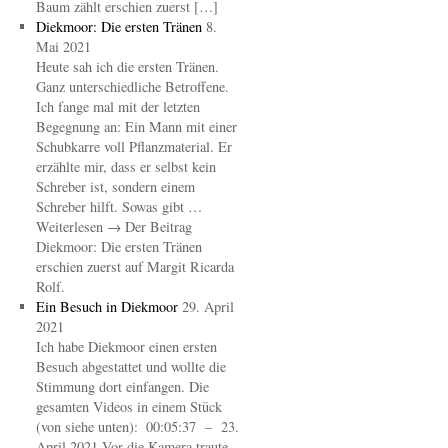
Baum zählt erschien zuerst […]
Diekmoor: Die ersten Tränen
8.
Mai 2021
Heute sah ich die ersten Tränen.
Ganz unterschiedliche Betroffene.
Ich fange mal mit der letzten
Begegnung an: Ein Mann mit einer
Schubkarre voll Pflanzmaterial. Er
erzählte mir, dass er selbst kein
Schreber ist, sondern einem
Schreber hilft. Sowas gibt …
Weiterlesen → Der Beitrag
Diekmoor: Die ersten Tränen
erschien zuerst auf Margit Ricarda
Rolf.
Ein Besuch in Diekmoor
29. April
2021
Ich habe Diekmoor einen ersten
Besuch abgestattet und wollte die
Stimmung dort einfangen. Die
gesamten Videos in einem Stück
(von siehe unten): 00:05:37 – 23.
April 2021 Vor die Kamera traute