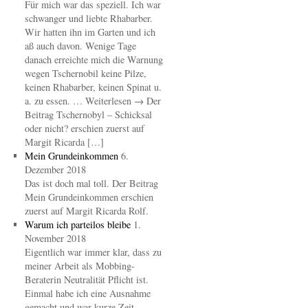
Für mich war das speziell. Ich war
schwanger und liebte Rhabarber.
Wir hatten ihn im Garten und ich
aß auch davon. Wenige Tage
danach erreichte mich die Warnung
wegen Tschernobil keine Pilze,
keinen Rhabarber, keinen Spinat u.
a. zu essen. … Weiterlesen → Der
Beitrag Tschernobyl – Schicksal
oder nicht? erschien zuerst auf
Margit Ricarda […]
Mein Grundeinkommen
6.
Dezember 2018
Das ist doch mal toll. Der Beitrag
Mein Grundeinkommen erschien
zuerst auf Margit Ricarda Rolf.
Warum ich parteilos bleibe
1.
November 2018
Eigentlich war immer klar, dass zu
meiner Arbeit als Mobbing-
Beraterin Neutralität Pflicht ist.
Einmal habe ich eine Ausnahme
gemacht und war kurze Zeit