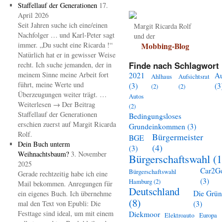
Staffellauf der Generationen
17.
April 2026
Seit Jahren suche ich eine/einen
Margit Ricarda Rolf
Nachfolger … und Karl-Peter sagt
und der
immer. „Du sucht eine Ricarda !“
Mobbing-Blog
Natürlich hat er in gewisser Weise
Finde nach Schlagwort 
recht. Ich suche jemanden, der in
meinem Sinne meine Arbeit fort
2021
A
Ahlhaus
Aufsichtsrat
führt, meine Werte und
(3)
(3
(2)
(2)
Überzeugungen weiter trägt. …
Autos
Weiterlesen → Der Beitrag
(2)
Staffellauf der Generationen
Bedingungsloses
erschien zuerst auf Margit Ricarda
Grundeinkommen
(3)
Rolf.
Bürgermeister
BGE
Dein Buch unterm
(4)
(3)
Weihnachtsbaum?
3. November
Bürgerschaftswahl
(1
2025
Car2G
Bürgerschaftswahl
Gerade rechtzeitig habe ich eine
(3)
Hamburg
(2)
Mail bekommen. Anregungen für
Deutschland
Die Grü
ein eigenes Buch. Ich übernehme
(8)
mal den Text von Epubli: Die
(3)
Festtage sind ideal, um mit einem
Diekmoor
Elektroauto
Europa