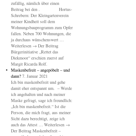
zufällig, nämlich über einen
Beitrag bei den . Hortus-
Schrebern: Der Kleingartenverein
meiner Kindheit soll dem
Wohnungsbauprogramm zum Opfer
fallen. Neben 700 Wohnungen, die
ja durchaus wünschenswert …
Weiterlesen → Der Beitrag
Bürgerinitiative „Rettet das
Diekmoor“ erschien zuerst auf
Margit Ricarda Rolf.
Maskenbefreit – angepöbelt – und
dann?
7. Januar 2021
Ich bin maskenbefreit und gehe
damit eher entspannt um. – Werde
ich angehalten und nach meiner
Maske gefragt, sage ich freundlich:
„Ich bin maskenbefreit.“ Ist die
Person, die mich fragt, aus meiner
Sicht dazu berechtigt, zeige ich
auch das Attest … Weiterlesen →
Der Beitrag Maskenbefreit –