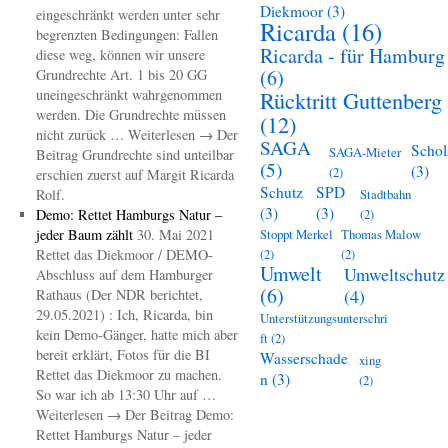
Diekmoor
(3)
eingeschränkt werden unter sehr
Ricarda
(16)
begrenzten Bedingungen: Fallen
Ricarda - für Hamburg
diese weg, können wir unsere
(6)
Grundrechte Art. 1 bis 20 GG
uneingeschränkt wahrgenommen
Rücktritt Guttenberg
werden. Die Grundrechte müssen
(12)
nicht zurück … Weiterlesen → Der
SAGA
Schol
SAGA-Mieter
Beitrag Grundrechte sind unteilbar
(5)
(3)
(2)
erschien zuerst auf Margit Ricarda
Schutz
SPD
Rolf.
Stadtbahn
(3)
(3)
Demo: Rettet Hamburgs Natur –
(2)
jeder Baum zählt
30. Mai 2021
Stoppt Merkel
Thomas Malow
Rettet das Diekmoor / DEMO-
(2)
(2)
Umwelt
Umweltschutz
Abschluss auf dem Hamburger
(6)
(4)
Rathaus (Der NDR berichtet,
29.05.2021) : Ich, Ricarda, bin
Unterstützungsunterschri
kein Demo-Gänger, hatte mich aber
ft
(2)
bereit erklärt, Fotos für die BI
Wasserschade
xing
Rettet das Diekmoor zu machen.
n
(3)
(2)
So war ich ab 13:30 Uhr auf …
Weiterlesen → Der Beitrag Demo:
Rettet Hamburgs Natur – jeder