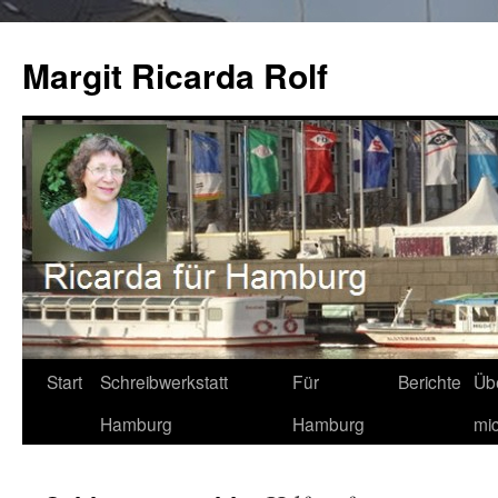
Zum
Inhalt
Margit Ricarda Rolf
springen
Start
Schreibwerkstatt
Für
Berichte
Üb
Hamburg
Hamburg
mi