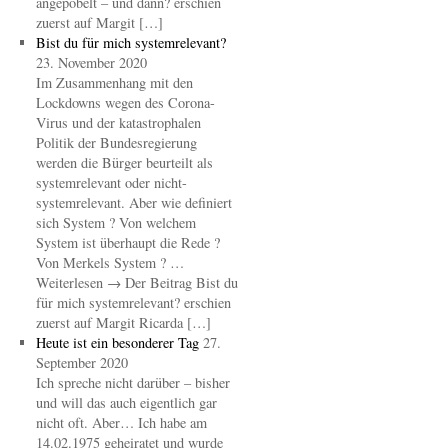
angepöbelt – und dann? erschien
zuerst auf Margit […]
Bist du für mich systemrelevant?
23. November 2020
Im Zusammenhang mit den
Lockdowns wegen des Corona-
Virus und der katastrophalen
Politik der Bundesregierung
werden die Bürger beurteilt als
systemrelevant oder nicht-
systemrelevant. Aber wie definiert
sich System ? Von welchem
System ist überhaupt die Rede ?
Von Merkels System ? …
Weiterlesen → Der Beitrag Bist du
für mich systemrelevant? erschien
zuerst auf Margit Ricarda […]
Heute ist ein besonderer Tag
27.
September 2020
Ich spreche nicht darüber – bisher
und will das auch eigentlich gar
nicht oft. Aber… Ich habe am
14.02.1975 geheiratet und wurde