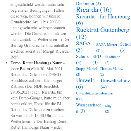
Diekmoor
(3)
eingeschränkt werden unter sehr
Ricarda
(16)
begrenzten Bedingungen: Fallen
Ricarda - für Hamburg
diese weg, können wir unsere
(6)
Grundrechte Art. 1 bis 20 GG
uneingeschränkt wahrgenommen
Rücktritt Guttenberg
werden. Die Grundrechte müssen
(12)
nicht zurück … Weiterlesen → Der
SAGA
Schol
SAGA-Mieter
Beitrag Grundrechte sind unteilbar
(5)
(3)
(2)
erschien zuerst auf Margit Ricarda
Schutz
SPD
Rolf.
Stadtbahn
(3)
(3)
Demo: Rettet Hamburgs Natur –
(2)
jeder Baum zählt
30. Mai 2021
Stoppt Merkel
Thomas Malow
Rettet das Diekmoor / DEMO-
(2)
(2)
Umwelt
Umweltschutz
Abschluss auf dem Hamburger
(6)
(4)
Rathaus (Der NDR berichtet,
29.05.2021) : Ich, Ricarda, bin
Unterstützungsunterschri
kein Demo-Gänger, hatte mich aber
ft
(2)
bereit erklärt, Fotos für die BI
Wasserschade
xing
Rettet das Diekmoor zu machen.
n
(3)
(2)
So war ich ab 13:30 Uhr auf …
Weiterlesen → Der Beitrag Demo:
Rettet Hamburgs Natur – jeder