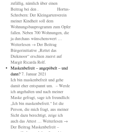
zufällig, nämlich über einen
Beitrag bei den . Hortus-
Schrebern: Der Kleingartenverein
meiner Kindheit soll dem
Wohnungsbauprogramm zum Opfer
fallen. Neben 700 Wohnungen, die
ja durchaus wünschenswert …
Weiterlesen → Der Beitrag
Bürgerinitiative „Rettet das
Diekmoor“ erschien zuerst auf
Margit Ricarda Rolf.
Maskenbefreit – angepöbelt – und
dann?
7. Januar 2021
Ich bin maskenbefreit und gehe
damit eher entspannt um. – Werde
ich angehalten und nach meiner
Maske gefragt, sage ich freundlich:
„Ich bin maskenbefreit.“ Ist die
Person, die mich fragt, aus meiner
Sicht dazu berechtigt, zeige ich
auch das Attest … Weiterlesen →
Der Beitrag Maskenbefreit –