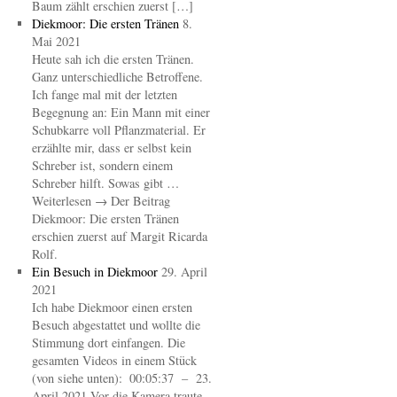
Baum zählt erschien zuerst […]
Diekmoor: Die ersten Tränen
8.
Mai 2021
Heute sah ich die ersten Tränen.
Ganz unterschiedliche Betroffene.
Ich fange mal mit der letzten
Begegnung an: Ein Mann mit einer
Schubkarre voll Pflanzmaterial. Er
erzählte mir, dass er selbst kein
Schreber ist, sondern einem
Schreber hilft. Sowas gibt …
Weiterlesen → Der Beitrag
Diekmoor: Die ersten Tränen
erschien zuerst auf Margit Ricarda
Rolf.
Ein Besuch in Diekmoor
29. April
2021
Ich habe Diekmoor einen ersten
Besuch abgestattet und wollte die
Stimmung dort einfangen. Die
gesamten Videos in einem Stück
(von siehe unten): 00:05:37 – 23.
April 2021 Vor die Kamera traute