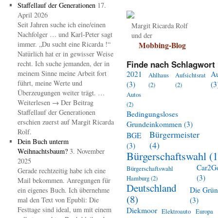
Staffellauf der Generationen
17.
April 2026
Seit Jahren suche ich eine/einen
Margit Ricarda Rolf
Nachfolger … und Karl-Peter sagt
und der
immer. „Du sucht eine Ricarda !“
Mobbing-Blog
Natürlich hat er in gewisser Weise
Finde nach Schlagwort 
recht. Ich suche jemanden, der in
meinem Sinne meine Arbeit fort
2021
A
Ahlhaus
Aufsichtsrat
führt, meine Werte und
(3)
(3
(2)
(2)
Überzeugungen weiter trägt. …
Autos
Weiterlesen → Der Beitrag
(2)
Staffellauf der Generationen
Bedingungsloses
erschien zuerst auf Margit Ricarda
Grundeinkommen
(3)
Rolf.
Bürgermeister
BGE
Dein Buch unterm
(4)
(3)
Weihnachtsbaum?
3. November
Bürgerschaftswahl
(1
2025
Car2G
Bürgerschaftswahl
Gerade rechtzeitig habe ich eine
(3)
Hamburg
(2)
Mail bekommen. Anregungen für
Deutschland
Die Grü
ein eigenes Buch. Ich übernehme
(8)
mal den Text von Epubli: Die
(3)
Festtage sind ideal, um mit einem
Diekmoor
Elektroauto
Europa