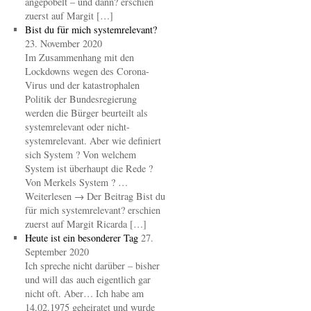
angepöbelt – und dann? erschien
zuerst auf Margit […]
Bist du für mich systemrelevant?
23. November 2020
Im Zusammenhang mit den
Lockdowns wegen des Corona-
Virus und der katastrophalen
Politik der Bundesregierung
werden die Bürger beurteilt als
systemrelevant oder nicht-
systemrelevant. Aber wie definiert
sich System ? Von welchem
System ist überhaupt die Rede ?
Von Merkels System ? …
Weiterlesen → Der Beitrag Bist du
für mich systemrelevant? erschien
zuerst auf Margit Ricarda […]
Heute ist ein besonderer Tag
27.
September 2020
Ich spreche nicht darüber – bisher
und will das auch eigentlich gar
nicht oft. Aber… Ich habe am
14.02.1975 geheiratet und wurde