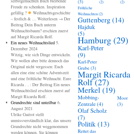
selbstgemachten Buch bleibende
(3)
(2)
(2)
Freude zu schenken. Inspiration
Fröhliche
gefällig ?
Weihnachtsgeschichte
Weihnachten
(2)
Guttenberg
(14)
– festlich & … Weiterlesen → Der
Beitrag Dein Buch unterm
Hajduk
Weihnachtsbaum? erschien zuerst
(5)
auf Margit Ricarda Rolf.
Hamburg
(29)
Ein neues Weihnachtslied
5.
Karl-Peter
Dezember 2024
(9)
Witzig, wie sich Dinge entwickeln.
Wir wollen aber bitte dennoch das
Karl-Peter
Original nicht vergessen: Euch
Grube
(3)
Margit Ricarda
allen eine eine schöne Adventszeit
und eine fröhliche Weihnacht. Eure
Rolf
(27)
Ricarda . . : Der Beitrag Ein neues
Merkel
(19)
Weihnachtslied erschien zuerst auf
Margit Ricarda Rolf.
Mobbing-
Moor
Grundrechte sind unteilbar
6.
Zentrale
(4)
(3)
August 2021
Olaf Scholz
Ulrike Guérot stellt
(7)
unmissverständlich klar, das unsere
Politik
(13)
Grundrechte nicht weggenommen
Rettet das
werden können. Sie können