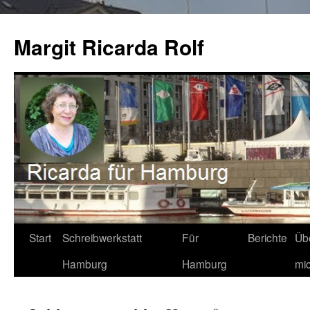
Zum
Inhalt
Margit Ricarda Rolf
springen
Start
Schreibwerkstatt
Für
Berichte
Üb
Hamburg
Hamburg
mi