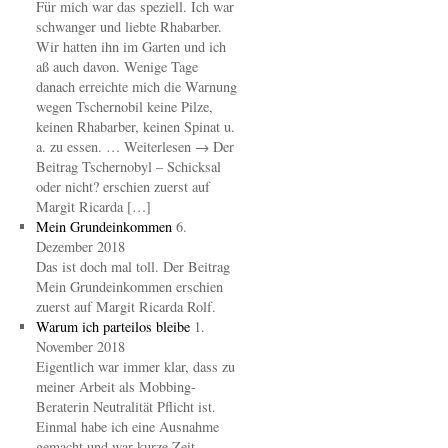
Für mich war das speziell. Ich war
schwanger und liebte Rhabarber.
Wir hatten ihn im Garten und ich
aß auch davon. Wenige Tage
danach erreichte mich die Warnung
wegen Tschernobil keine Pilze,
keinen Rhabarber, keinen Spinat u.
a. zu essen. … Weiterlesen → Der
Beitrag Tschernobyl – Schicksal
oder nicht? erschien zuerst auf
Margit Ricarda […]
Mein Grundeinkommen
6.
Dezember 2018
Das ist doch mal toll. Der Beitrag
Mein Grundeinkommen erschien
zuerst auf Margit Ricarda Rolf.
Warum ich parteilos bleibe
1.
November 2018
Eigentlich war immer klar, dass zu
meiner Arbeit als Mobbing-
Beraterin Neutralität Pflicht ist.
Einmal habe ich eine Ausnahme
gemacht und war kurze Zeit