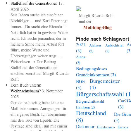
Staffellauf der Generationen
17.
April 2026
Seit Jahren suche ich eine/einen
Margit Ricarda Rolf
Nachfolger … und Karl-Peter sagt
und der
immer. „Du sucht eine Ricarda !“
Mobbing-Blog
Natürlich hat er in gewisser Weise
Finde nach Schlagwort 
recht. Ich suche jemanden, der in
meinem Sinne meine Arbeit fort
2021
A
Ahlhaus
Aufsichtsrat
führt, meine Werte und
(3)
(3
(2)
(2)
Überzeugungen weiter trägt. …
Autos
Weiterlesen → Der Beitrag
(2)
Staffellauf der Generationen
Bedingungsloses
erschien zuerst auf Margit Ricarda
Grundeinkommen
(3)
Rolf.
Bürgermeister
BGE
Dein Buch unterm
(4)
(3)
Weihnachtsbaum?
3. November
Bürgerschaftswahl
(1
2025
Car2G
Bürgerschaftswahl
Gerade rechtzeitig habe ich eine
(3)
Hamburg
(2)
Mail bekommen. Anregungen für
Deutschland
Die Grü
ein eigenes Buch. Ich übernehme
(8)
mal den Text von Epubli: Die
(3)
Festtage sind ideal, um mit einem
Diekmoor
Elektroauto
Europa