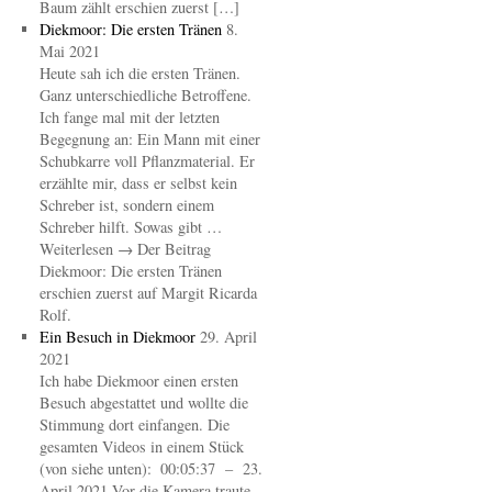
Baum zählt erschien zuerst […]
Diekmoor: Die ersten Tränen
8.
Mai 2021
Heute sah ich die ersten Tränen.
Ganz unterschiedliche Betroffene.
Ich fange mal mit der letzten
Begegnung an: Ein Mann mit einer
Schubkarre voll Pflanzmaterial. Er
erzählte mir, dass er selbst kein
Schreber ist, sondern einem
Schreber hilft. Sowas gibt …
Weiterlesen → Der Beitrag
Diekmoor: Die ersten Tränen
erschien zuerst auf Margit Ricarda
Rolf.
Ein Besuch in Diekmoor
29. April
2021
Ich habe Diekmoor einen ersten
Besuch abgestattet und wollte die
Stimmung dort einfangen. Die
gesamten Videos in einem Stück
(von siehe unten): 00:05:37 – 23.
April 2021 Vor die Kamera traute