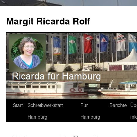
Zum
Inhalt
Margit Ricarda Rolf
springen
Start
Schreibwerkstatt
Für
Berichte
Üb
Hamburg
Hamburg
mi