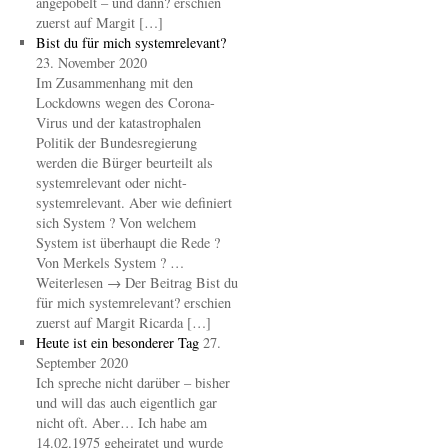
angepöbelt – und dann? erschien
zuerst auf Margit […]
Bist du für mich systemrelevant?
23. November 2020
Im Zusammenhang mit den
Lockdowns wegen des Corona-
Virus und der katastrophalen
Politik der Bundesregierung
werden die Bürger beurteilt als
systemrelevant oder nicht-
systemrelevant. Aber wie definiert
sich System ? Von welchem
System ist überhaupt die Rede ?
Von Merkels System ? …
Weiterlesen → Der Beitrag Bist du
für mich systemrelevant? erschien
zuerst auf Margit Ricarda […]
Heute ist ein besonderer Tag
27.
September 2020
Ich spreche nicht darüber – bisher
und will das auch eigentlich gar
nicht oft. Aber… Ich habe am
14.02.1975 geheiratet und wurde