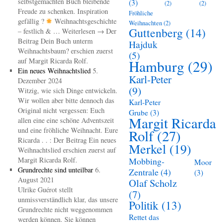
selbstgemachten Buch bleibende
(3)
(2)
(2)
Freude zu schenken. Inspiration
Fröhliche
gefällig ?
Weihnachtsgeschichte
Weihnachten
(2)
Guttenberg
(14)
– festlich & … Weiterlesen → Der
Beitrag Dein Buch unterm
Hajduk
Weihnachtsbaum? erschien zuerst
(5)
auf Margit Ricarda Rolf.
Hamburg
(29)
Ein neues Weihnachtslied
5.
Karl-Peter
Dezember 2024
(9)
Witzig, wie sich Dinge entwickeln.
Wir wollen aber bitte dennoch das
Karl-Peter
Original nicht vergessen: Euch
Grube
(3)
Margit Ricarda
allen eine eine schöne Adventszeit
und eine fröhliche Weihnacht. Eure
Rolf
(27)
Ricarda . . : Der Beitrag Ein neues
Merkel
(19)
Weihnachtslied erschien zuerst auf
Margit Ricarda Rolf.
Mobbing-
Moor
Grundrechte sind unteilbar
6.
Zentrale
(4)
(3)
August 2021
Olaf Scholz
Ulrike Guérot stellt
(7)
unmissverständlich klar, das unsere
Politik
(13)
Grundrechte nicht weggenommen
Rettet das
werden können. Sie können