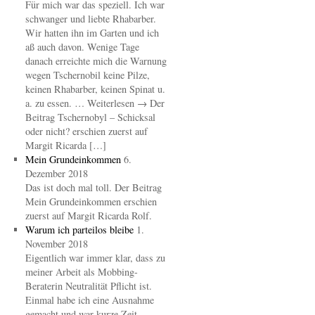
Für mich war das speziell. Ich war
schwanger und liebte Rhabarber.
Wir hatten ihn im Garten und ich
aß auch davon. Wenige Tage
danach erreichte mich die Warnung
wegen Tschernobil keine Pilze,
keinen Rhabarber, keinen Spinat u.
a. zu essen. … Weiterlesen → Der
Beitrag Tschernobyl – Schicksal
oder nicht? erschien zuerst auf
Margit Ricarda […]
Mein Grundeinkommen
6.
Dezember 2018
Das ist doch mal toll. Der Beitrag
Mein Grundeinkommen erschien
zuerst auf Margit Ricarda Rolf.
Warum ich parteilos bleibe
1.
November 2018
Eigentlich war immer klar, dass zu
meiner Arbeit als Mobbing-
Beraterin Neutralität Pflicht ist.
Einmal habe ich eine Ausnahme
gemacht und war kurze Zeit