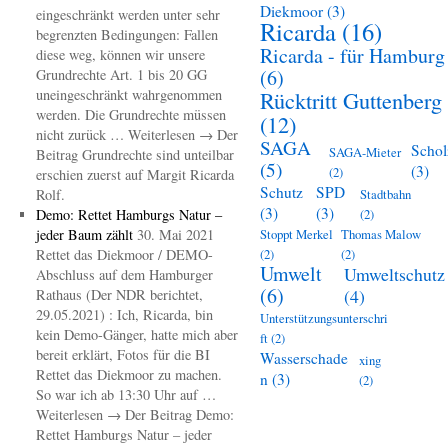
Diekmoor
(3)
eingeschränkt werden unter sehr
Ricarda
(16)
begrenzten Bedingungen: Fallen
Ricarda - für Hamburg
diese weg, können wir unsere
(6)
Grundrechte Art. 1 bis 20 GG
uneingeschränkt wahrgenommen
Rücktritt Guttenberg
werden. Die Grundrechte müssen
(12)
nicht zurück … Weiterlesen → Der
SAGA
Schol
SAGA-Mieter
Beitrag Grundrechte sind unteilbar
(5)
(3)
(2)
erschien zuerst auf Margit Ricarda
Schutz
SPD
Rolf.
Stadtbahn
(3)
(3)
Demo: Rettet Hamburgs Natur –
(2)
jeder Baum zählt
30. Mai 2021
Stoppt Merkel
Thomas Malow
Rettet das Diekmoor / DEMO-
(2)
(2)
Umwelt
Umweltschutz
Abschluss auf dem Hamburger
(6)
(4)
Rathaus (Der NDR berichtet,
29.05.2021) : Ich, Ricarda, bin
Unterstützungsunterschri
kein Demo-Gänger, hatte mich aber
ft
(2)
bereit erklärt, Fotos für die BI
Wasserschade
xing
Rettet das Diekmoor zu machen.
n
(3)
(2)
So war ich ab 13:30 Uhr auf …
Weiterlesen → Der Beitrag Demo:
Rettet Hamburgs Natur – jeder