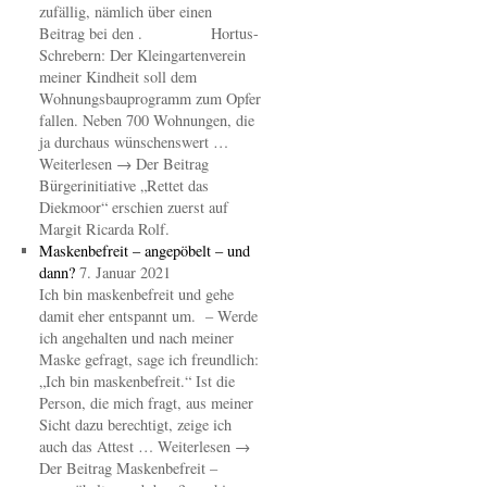
zufällig, nämlich über einen
Beitrag bei den . Hortus-
Schrebern: Der Kleingartenverein
meiner Kindheit soll dem
Wohnungsbauprogramm zum Opfer
fallen. Neben 700 Wohnungen, die
ja durchaus wünschenswert …
Weiterlesen → Der Beitrag
Bürgerinitiative „Rettet das
Diekmoor“ erschien zuerst auf
Margit Ricarda Rolf.
Maskenbefreit – angepöbelt – und
dann?
7. Januar 2021
Ich bin maskenbefreit und gehe
damit eher entspannt um. – Werde
ich angehalten und nach meiner
Maske gefragt, sage ich freundlich:
„Ich bin maskenbefreit.“ Ist die
Person, die mich fragt, aus meiner
Sicht dazu berechtigt, zeige ich
auch das Attest … Weiterlesen →
Der Beitrag Maskenbefreit –