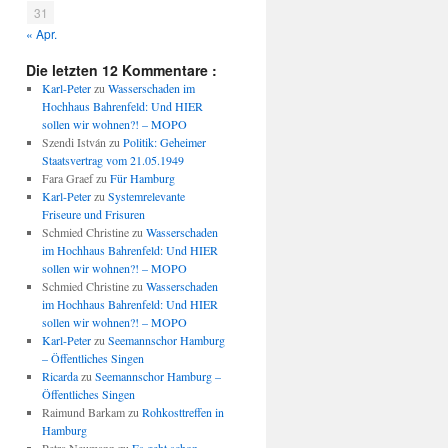
31
« Apr.
Die letzten 12 Kommentare :
Karl-Peter
zu
Wasserschaden im
Hochhaus Bahrenfeld: Und HIER
sollen wir wohnen?! – MOPO
Szendi István
zu
Politik: Geheimer
Staatsvertrag vom 21.05.1949
Fara Graef
zu
Für Hamburg
Karl-Peter
zu
Systemrelevante
Friseure und Frisuren
Schmied Christine
zu
Wasserschaden
im Hochhaus Bahrenfeld: Und HIER
sollen wir wohnen?! – MOPO
Schmied Christine
zu
Wasserschaden
im Hochhaus Bahrenfeld: Und HIER
sollen wir wohnen?! – MOPO
Karl-Peter
zu
Seemannschor Hamburg
– Öffentliches Singen
Ricarda
zu
Seemannschor Hamburg –
Öffentliches Singen
Raimund Barkam
zu
Rohkosttreffen in
Hamburg