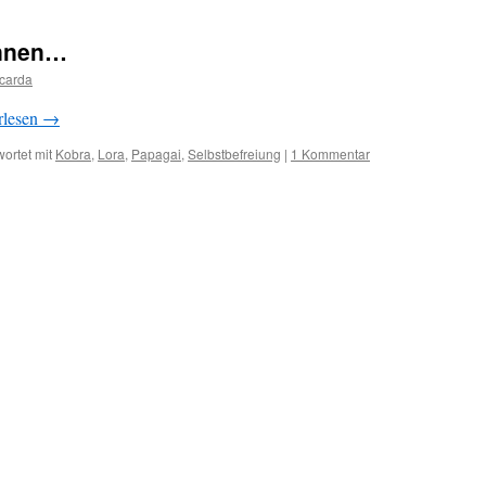
önnen…
carda
rlesen
→
ortet mit
Kobra
,
Lora
,
Papagai
,
Selbstbefreiung
|
1 Kommentar