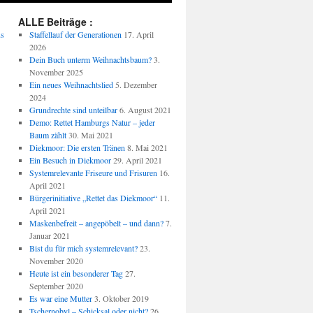
ALLE Beiträge :
us
Staffellauf der Generationen
17. April
2026
Dein Buch unterm Weihnachtsbaum?
3.
November 2025
Ein neues Weihnachtslied
5. Dezember
2024
Grundrechte sind unteilbar
6. August 2021
Demo: Rettet Hamburgs Natur – jeder
Baum zählt
30. Mai 2021
Diekmoor: Die ersten Tränen
8. Mai 2021
Ein Besuch in Diekmoor
29. April 2021
Systemrelevante Friseure und Frisuren
16.
April 2021
Bürgerinitiative „Rettet das Diekmoor“
11.
April 2021
Maskenbefreit – angepöbelt – und dann?
7.
Januar 2021
Bist du für mich systemrelevant?
23.
November 2020
Heute ist ein besonderer Tag
27.
September 2020
Es war eine Mutter
3. Oktober 2019
Tschernobyl – Schicksal oder nicht?
26.