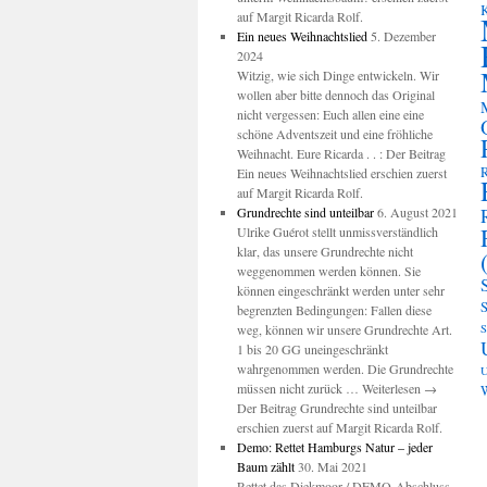
K
auf Margit Ricarda Rolf.
Ein neues Weihnachtslied
5. Dezember
2024
Witzig, wie sich Dinge entwickeln. Wir
wollen aber bitte dennoch das Original
nicht vergessen: Euch allen eine eine
schöne Adventszeit und eine fröhliche
Weihnacht. Eure Ricarda . . : Der Beitrag
R
Ein neues Weihnachtslied erschien zuerst
auf Margit Ricarda Rolf.
Grundrechte sind unteilbar
6. August 2021
Ulrike Guérot stellt unmissverständlich
klar, das unsere Grundrechte nicht
weggenommen werden können. Sie
können eingeschränkt werden unter sehr
S
begrenzten Bedingungen: Fallen diese
weg, können wir unsere Grundrechte Art.
S
1 bis 20 GG uneingeschränkt
wahrgenommen werden. Die Grundrechte
U
müssen nicht zurück … Weiterlesen →
W
Der Beitrag Grundrechte sind unteilbar
erschien zuerst auf Margit Ricarda Rolf.
Demo: Rettet Hamburgs Natur – jeder
Baum zählt
30. Mai 2021
Rettet das Diekmoor / DEMO-Abschluss