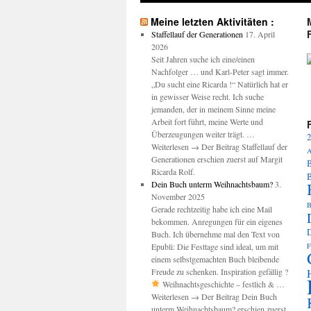
Meine letzten Aktivitäten :
Staffellauf der Generationen
17. April
2026
Seit Jahren suche ich eine/einen
Nachfolger … und Karl-Peter sagt immer.
M
„Du sucht eine Ricarda !“ Natürlich hat er
in gewisser Weise recht. Ich suche
jemanden, der in meinem Sinne meine
Arbeit fort führt, meine Werte und
Überzeugungen weiter trägt. …
2
Weiterlesen → Der Beitrag Staffellauf der
A
Generationen erschien zuerst auf Margit
B
Ricarda Rolf.
Dein Buch unterm Weihnachtsbaum?
3.
November 2025
B
Gerade rechtzeitig habe ich eine Mail
bekommen. Anregungen für ein eigenes
Buch. Ich übernehme mal den Text von
Epubli: Die Festtage sind ideal, um mit
F
einem selbstgemachten Buch bleibende
Freude zu schenken. Inspiration gefällig ?
Weihnachtsgeschichte – festlich & …
Weiterlesen → Der Beitrag Dein Buch
unterm Weihnachtsbaum? erschien zuerst