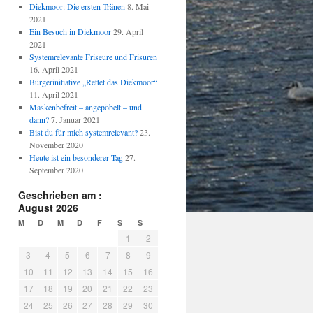
Diekmoor: Die ersten Tränen
8. Mai
2021
Ein Besuch in Diekmoor
29. April
2021
Systemrelevante Friseure und Frisuren
16. April 2021
Bürgerinitiative „Rettet das Diekmoor“
11. April 2021
Maskenbefreit – angepöbelt – und
dann?
7. Januar 2021
Bist du für mich systemrelevant?
23.
November 2020
Heute ist ein besonderer Tag
27.
September 2020
Geschrieben am :
August 2026
M
D
M
D
F
S
S
1
2
3
4
5
6
7
8
9
10
11
12
13
14
15
16
17
18
19
20
21
22
23
24
25
26
27
28
29
30