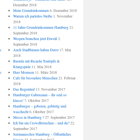
Dezember 2018
Mein Grundeinkommen
6. Dezember 2018
Warum ich parteilos bleibe
1. November
2018
11 Jahre Grundeinkommen Hamburg
21.
September 2018
Wespen brauchen jetzt Eiweiß
2.
September 2018
n
Auch Stadtbienen haben Durst
17. Mai
2018
Basteln mit Ricarda Tontöpfe &
Klangspiele
11. Mai 2018
n
Herr Momsen
11. März 2018
Cafe für besondere Menschen
21. Februar
2018
Das Regenlied
13. November 2017
Hamburger Gabenzaun – ihr seid so
klasse!
7. Oktober 2017
Hamburger – geboren, gebürtig und
waschecht
6. Oktober 2017
Messe in Hamburg ?
27. September 2017
Ich bin ein Crowdhörnchen – und du?
22.
September 2017
Seemannschor Hamburg – Öffentliches
Singen
22. September 2017