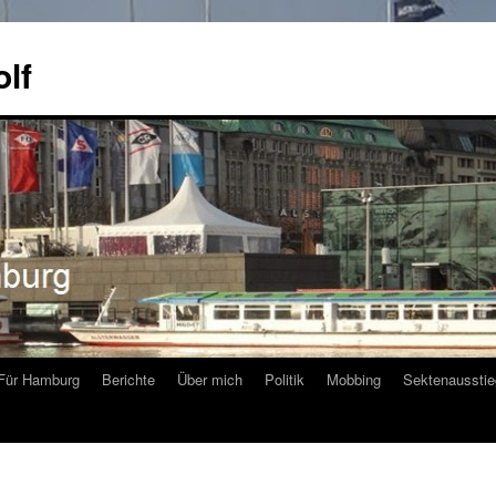
olf
Für Hamburg
Berichte
Über mich
Politik
Mobbing
Sektenausstie