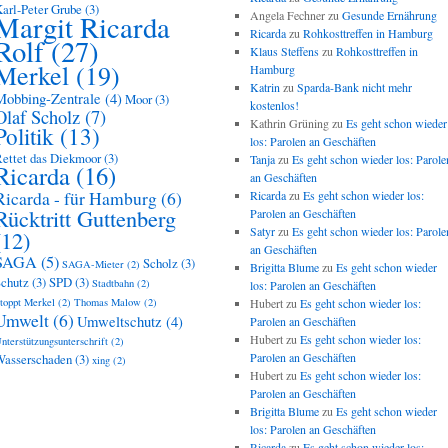
arl-Peter Grube
(3)
Angela Fechner
zu
Gesunde Ernährung
Margit Ricarda
Ricarda
zu
Rohkosttreffen in Hamburg
Rolf
(27)
Klaus Steffens
zu
Rohkosttreffen in
Merkel
(19)
Hamburg
Katrin
zu
Sparda-Bank nicht mehr
Mobbing-Zentrale
(4)
Moor
(3)
kostenlos!
Olaf Scholz
(7)
Kathrin Grüning
zu
Es geht schon wieder
Politik
(13)
los: Parolen an Geschäften
ettet das Diekmoor
(3)
Tanja
zu
Es geht schon wieder los: Parole
Ricarda
(16)
an Geschäften
Ricarda - für Hamburg
(6)
Ricarda
zu
Es geht schon wieder los:
Rücktritt Guttenberg
Parolen an Geschäften
Satyr
zu
Es geht schon wieder los: Parole
(12)
an Geschäften
SAGA
(5)
Scholz
(3)
SAGA-Mieter
(2)
Brigitta Blume
zu
Es geht schon wieder
chutz
(3)
SPD
(3)
Stadtbahn
(2)
los: Parolen an Geschäften
toppt Merkel
(2)
Thomas Malow
(2)
Hubert
zu
Es geht schon wieder los:
Umwelt
(6)
Umweltschutz
(4)
Parolen an Geschäften
Hubert
zu
Es geht schon wieder los:
nterstützungsunterschrift
(2)
Parolen an Geschäften
asserschaden
(3)
xing
(2)
Hubert
zu
Es geht schon wieder los:
Parolen an Geschäften
Brigitta Blume
zu
Es geht schon wieder
los: Parolen an Geschäften
Ricarda
zu
Es geht schon wieder los: