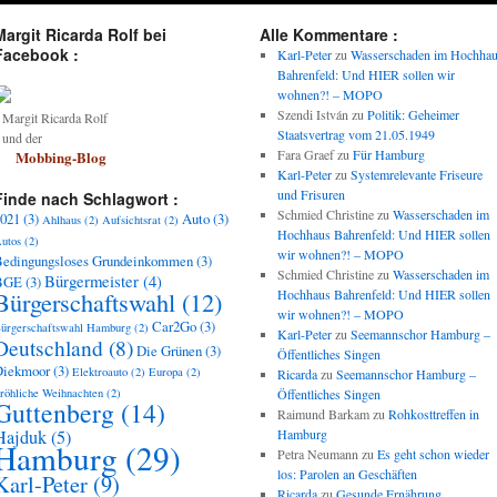
Margit Ricarda Rolf bei
Alle Kommentare :
Facebook :
Karl-Peter
zu
Wasserschaden im Hochha
Bahrenfeld: Und HIER sollen wir
wohnen?! – MOPO
Szendi István
zu
Politik: Geheimer
argit Ricarda Rolf
Staatsvertrag vom 21.05.1949
und der
Fara Graef
zu
Für Hamburg
Mobbing-Blog
Karl-Peter
zu
Systemrelevante Friseure
und Frisuren
Finde nach Schlagwort :
Schmied Christine
zu
Wasserschaden im
021
(3)
Auto
(3)
Ahlhaus
(2)
Aufsichtsrat
(2)
Hochhaus Bahrenfeld: Und HIER sollen
utos
(2)
wir wohnen?! – MOPO
edingungsloses Grundeinkommen
(3)
Schmied Christine
zu
Wasserschaden im
Bürgermeister
(4)
BGE
(3)
Bürgerschaftswahl
(12)
Hochhaus Bahrenfeld: Und HIER sollen
wir wohnen?! – MOPO
Car2Go
(3)
ürgerschaftswahl Hamburg
(2)
Karl-Peter
zu
Seemannschor Hamburg –
Deutschland
(8)
Die Grünen
(3)
Öffentliches Singen
Diekmoor
(3)
Elektroauto
(2)
Europa
(2)
Ricarda
zu
Seemannschor Hamburg –
röhliche Weihnachten
(2)
Öffentliches Singen
Guttenberg
(14)
Raimund Barkam
zu
Rohkosttreffen in
Hajduk
(5)
Hamburg
Hamburg
(29)
Petra Neumann
zu
Es geht schon wieder
los: Parolen an Geschäften
Karl-Peter
(9)
Ricarda
zu
Gesunde Ernährung