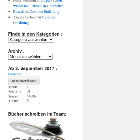
Petra Neumann
zu
Es geht schon
wieder los: Parolen an Geschäften
Ricarda
zu
Gesunde Ernährung
Angela Fechner
zu
Gesunde
Ernährung
Finde in den Kategorien :
Finde
in
den
Archiv :
Kategorien
Archiv
:
:
Ab 3. September 2017 :
Horando
Bücher schreiben im Team: