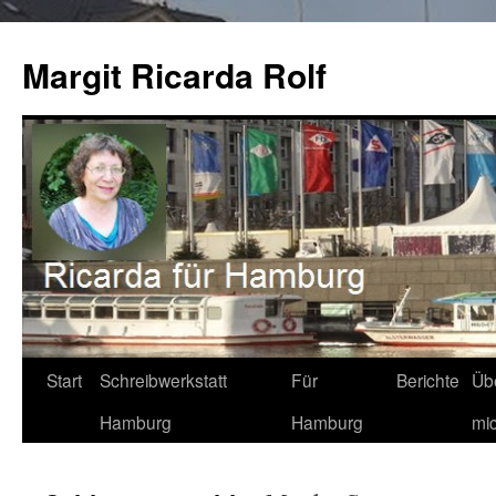
Zum
Inhalt
Margit Ricarda Rolf
springen
Start
Schreibwerkstatt
Für
Berichte
Üb
Hamburg
Hamburg
mi