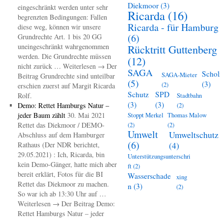
Diekmoor
(3)
eingeschränkt werden unter sehr
Ricarda
(16)
begrenzten Bedingungen: Fallen
Ricarda - für Hamburg
diese weg, können wir unsere
(6)
Grundrechte Art. 1 bis 20 GG
uneingeschränkt wahrgenommen
Rücktritt Guttenberg
werden. Die Grundrechte müssen
(12)
nicht zurück … Weiterlesen → Der
SAGA
Schol
SAGA-Mieter
Beitrag Grundrechte sind unteilbar
(5)
(3)
(2)
erschien zuerst auf Margit Ricarda
Schutz
SPD
Rolf.
Stadtbahn
(3)
(3)
Demo: Rettet Hamburgs Natur –
(2)
jeder Baum zählt
30. Mai 2021
Stoppt Merkel
Thomas Malow
Rettet das Diekmoor / DEMO-
(2)
(2)
Umwelt
Umweltschutz
Abschluss auf dem Hamburger
(6)
(4)
Rathaus (Der NDR berichtet,
29.05.2021) : Ich, Ricarda, bin
Unterstützungsunterschri
kein Demo-Gänger, hatte mich aber
ft
(2)
bereit erklärt, Fotos für die BI
Wasserschade
xing
Rettet das Diekmoor zu machen.
n
(3)
(2)
So war ich ab 13:30 Uhr auf …
Weiterlesen → Der Beitrag Demo:
Rettet Hamburgs Natur – jeder