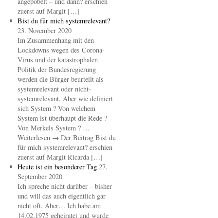
angepöbelt – und dann? erschien
zuerst auf Margit […]
Bist du für mich systemrelevant?
23. November 2020
Im Zusammenhang mit den
Lockdowns wegen des Corona-
Virus und der katastrophalen
Politik der Bundesregierung
werden die Bürger beurteilt als
systemrelevant oder nicht-
systemrelevant. Aber wie definiert
sich System ? Von welchem
System ist überhaupt die Rede ?
Von Merkels System ? …
Weiterlesen → Der Beitrag Bist du
für mich systemrelevant? erschien
zuerst auf Margit Ricarda […]
Heute ist ein besonderer Tag
27.
September 2020
Ich spreche nicht darüber – bisher
und will das auch eigentlich gar
nicht oft. Aber… Ich habe am
14.02.1975 geheiratet und wurde