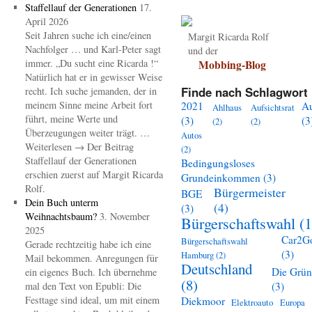
Staffellauf der Generationen
17.
April 2026
Seit Jahren suche ich eine/einen
Margit Ricarda Rolf
Nachfolger … und Karl-Peter sagt
und der
immer. „Du sucht eine Ricarda !“
Mobbing-Blog
Natürlich hat er in gewisser Weise
Finde nach Schlagwort 
recht. Ich suche jemanden, der in
meinem Sinne meine Arbeit fort
2021
A
Ahlhaus
Aufsichtsrat
führt, meine Werte und
(3)
(3
(2)
(2)
Überzeugungen weiter trägt. …
Autos
Weiterlesen → Der Beitrag
(2)
Staffellauf der Generationen
Bedingungsloses
erschien zuerst auf Margit Ricarda
Grundeinkommen
(3)
Rolf.
Bürgermeister
BGE
Dein Buch unterm
(4)
(3)
Weihnachtsbaum?
3. November
Bürgerschaftswahl
(1
2025
Car2G
Bürgerschaftswahl
Gerade rechtzeitig habe ich eine
(3)
Hamburg
(2)
Mail bekommen. Anregungen für
Deutschland
Die Grü
ein eigenes Buch. Ich übernehme
(8)
mal den Text von Epubli: Die
(3)
Festtage sind ideal, um mit einem
Diekmoor
Elektroauto
Europa