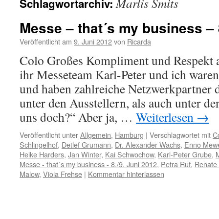
Marlis Smits
Schlagwortarchiv:
Messe – that´s my business – 
Veröffentlicht am
9. Juni 2012
von
Ricarda
Colo Großes Kompliment und Respekt 
ihr Messeteam Karl-Peter und ich waren
und haben zahlreiche Netzwerkpartner d
unter den Ausstellern, als auch unter d
uns doch?“ Aber ja, …
Weiterlesen
→
Veröffentlicht unter
Allgemein
,
Hamburg
|
Verschlagwortet mit
Co
Schlingelhof
,
Detlef Grumann
,
Dr. Alexander Wachs
,
Enno Mew
Heike Harders
,
Jan Winter
,
Kai Schwochow
,
Karl-Peter Grube
,
M
Messe - that´s my business - 8./9. Juni 2012
,
Petra Ruf
,
Renate 
Malow
,
Viola Frehse
|
Kommentar hinterlassen