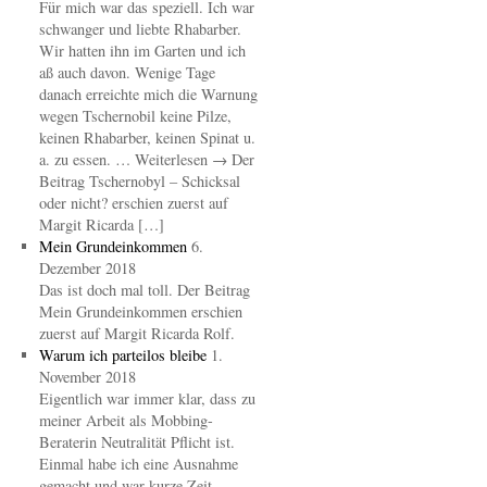
Für mich war das speziell. Ich war
schwanger und liebte Rhabarber.
Wir hatten ihn im Garten und ich
aß auch davon. Wenige Tage
danach erreichte mich die Warnung
wegen Tschernobil keine Pilze,
keinen Rhabarber, keinen Spinat u.
a. zu essen. … Weiterlesen → Der
Beitrag Tschernobyl – Schicksal
oder nicht? erschien zuerst auf
Margit Ricarda […]
Mein Grundeinkommen
6.
Dezember 2018
Das ist doch mal toll. Der Beitrag
Mein Grundeinkommen erschien
zuerst auf Margit Ricarda Rolf.
Warum ich parteilos bleibe
1.
November 2018
Eigentlich war immer klar, dass zu
meiner Arbeit als Mobbing-
Beraterin Neutralität Pflicht ist.
Einmal habe ich eine Ausnahme
gemacht und war kurze Zeit