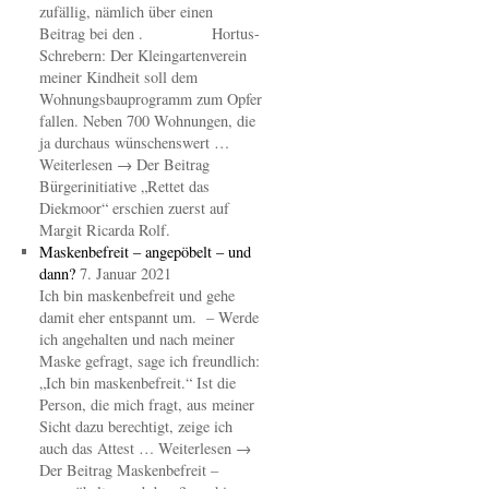
zufällig, nämlich über einen
Beitrag bei den . Hortus-
Schrebern: Der Kleingartenverein
meiner Kindheit soll dem
Wohnungsbauprogramm zum Opfer
fallen. Neben 700 Wohnungen, die
ja durchaus wünschenswert …
Weiterlesen → Der Beitrag
Bürgerinitiative „Rettet das
Diekmoor“ erschien zuerst auf
Margit Ricarda Rolf.
Maskenbefreit – angepöbelt – und
dann?
7. Januar 2021
Ich bin maskenbefreit und gehe
damit eher entspannt um. – Werde
ich angehalten und nach meiner
Maske gefragt, sage ich freundlich:
„Ich bin maskenbefreit.“ Ist die
Person, die mich fragt, aus meiner
Sicht dazu berechtigt, zeige ich
auch das Attest … Weiterlesen →
Der Beitrag Maskenbefreit –