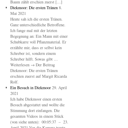
Baum zählt erschien zuerst […]
Diekmoor: Die ersten Tränen
8.
Mai 2021
Heute sah ich die ersten Tränen.
Ganz unterschiedliche Betroffene.
Ich fange mal mit der letzten
Begegnung an: Ein Mann mit einer
Schubkarre voll Pflanzmaterial. Er
erzählte mir, dass er selbst kein
Schreber ist, sondern einem
Schreber hilft. Sowas gibt …
Weiterlesen → Der Beitrag
Diekmoor: Die ersten Tränen
erschien zuerst auf Margit Ricarda
Rolf.
Ein Besuch in Diekmoor
29. April
2021
Ich habe Diekmoor einen ersten
Besuch abgestattet und wollte die
Stimmung dort einfangen. Die
gesamten Videos in einem Stück
(von siehe unten): 00:05:37 – 23.
April 2021 Vor die Kamera traute