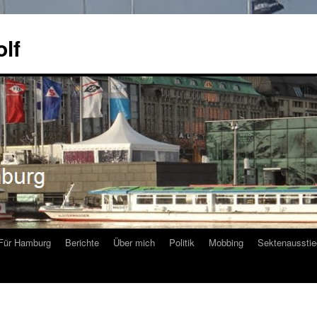
olf
Für Hamburg
Berichte
Über mich
Politik
Mobbing
Sektenausstie