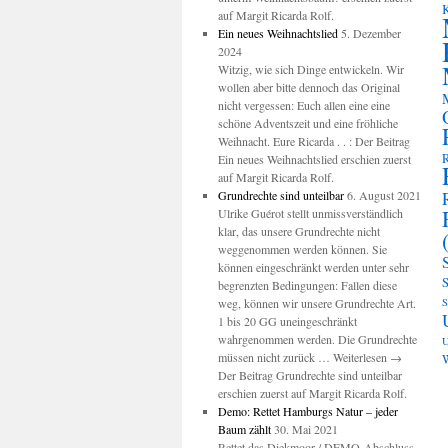
K
auf Margit Ricarda Rolf.
Ein neues Weihnachtslied
5. Dezember
2024
Witzig, wie sich Dinge entwickeln. Wir
wollen aber bitte dennoch das Original
nicht vergessen: Euch allen eine eine
schöne Adventszeit und eine fröhliche
Weihnacht. Eure Ricarda . . : Der Beitrag
R
Ein neues Weihnachtslied erschien zuerst
auf Margit Ricarda Rolf.
Grundrechte sind unteilbar
6. August 2021
Ulrike Guérot stellt unmissverständlich
klar, das unsere Grundrechte nicht
weggenommen werden können. Sie
können eingeschränkt werden unter sehr
S
begrenzten Bedingungen: Fallen diese
weg, können wir unsere Grundrechte Art.
S
1 bis 20 GG uneingeschränkt
wahrgenommen werden. Die Grundrechte
U
müssen nicht zurück … Weiterlesen →
W
Der Beitrag Grundrechte sind unteilbar
erschien zuerst auf Margit Ricarda Rolf.
Demo: Rettet Hamburgs Natur – jeder
Baum zählt
30. Mai 2021
Rettet das Diekmoor / DEMO-Abschluss