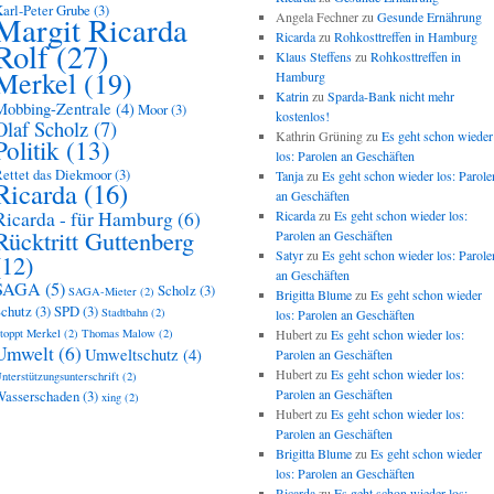
arl-Peter Grube
(3)
Angela Fechner
zu
Gesunde Ernährung
Margit Ricarda
Ricarda
zu
Rohkosttreffen in Hamburg
Rolf
(27)
Klaus Steffens
zu
Rohkosttreffen in
Merkel
(19)
Hamburg
Katrin
zu
Sparda-Bank nicht mehr
Mobbing-Zentrale
(4)
Moor
(3)
kostenlos!
Olaf Scholz
(7)
Kathrin Grüning
zu
Es geht schon wieder
Politik
(13)
los: Parolen an Geschäften
ettet das Diekmoor
(3)
Tanja
zu
Es geht schon wieder los: Parole
Ricarda
(16)
an Geschäften
Ricarda - für Hamburg
(6)
Ricarda
zu
Es geht schon wieder los:
Rücktritt Guttenberg
Parolen an Geschäften
Satyr
zu
Es geht schon wieder los: Parole
(12)
an Geschäften
SAGA
(5)
Scholz
(3)
SAGA-Mieter
(2)
Brigitta Blume
zu
Es geht schon wieder
chutz
(3)
SPD
(3)
Stadtbahn
(2)
los: Parolen an Geschäften
toppt Merkel
(2)
Thomas Malow
(2)
Hubert
zu
Es geht schon wieder los:
Umwelt
(6)
Umweltschutz
(4)
Parolen an Geschäften
Hubert
zu
Es geht schon wieder los:
nterstützungsunterschrift
(2)
Parolen an Geschäften
asserschaden
(3)
xing
(2)
Hubert
zu
Es geht schon wieder los:
Parolen an Geschäften
Brigitta Blume
zu
Es geht schon wieder
los: Parolen an Geschäften
Ricarda
zu
Es geht schon wieder los: