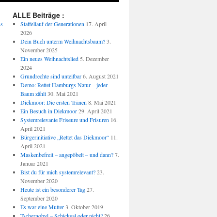
ALLE Beiträge :
us
Staffellauf der Generationen
17. April
2026
Dein Buch unterm Weihnachtsbaum?
3.
November 2025
Ein neues Weihnachtslied
5. Dezember
2024
Grundrechte sind unteilbar
6. August 2021
Demo: Rettet Hamburgs Natur – jeder
Baum zählt
30. Mai 2021
Diekmoor: Die ersten Tränen
8. Mai 2021
Ein Besuch in Diekmoor
29. April 2021
Systemrelevante Friseure und Frisuren
16.
April 2021
Bürgerinitiative „Rettet das Diekmoor“
11.
April 2021
Maskenbefreit – angepöbelt – und dann?
7.
Januar 2021
Bist du für mich systemrelevant?
23.
November 2020
Heute ist ein besonderer Tag
27.
September 2020
Es war eine Mutter
3. Oktober 2019
Tschernobyl – Schicksal oder nicht?
26.