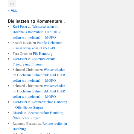
31
« Apr.
Die letzten 12 Kommentare :
Karl-Peter
zu
Wasserschaden im
Hochhaus Bahrenfeld: Und HIER
sollen wir wohnen?! – MOPO
Szendi István
zu
Politik: Geheimer
Staatsvertrag vom 21.05.1949
Fara Graef
zu
Für Hamburg
Karl-Peter
zu
Systemrelevante
Friseure und Frisuren
Schmied Christine
zu
Wasserschaden
im Hochhaus Bahrenfeld: Und HIER
sollen wir wohnen?! – MOPO
Schmied Christine
zu
Wasserschaden
im Hochhaus Bahrenfeld: Und HIER
sollen wir wohnen?! – MOPO
Karl-Peter
zu
Seemannschor Hamburg
– Öffentliches Singen
Ricarda
zu
Seemannschor Hamburg –
Öffentliches Singen
Raimund Barkam
zu
Rohkosttreffen in
Hamburg