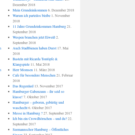
Dezember 2018
Mein Grundeinkommen
6. Dezember 2018
Warum ich parteilos bleibe
1. November
2018
11 Jahre Grundeinkommen Hamburg
21.
September 2018
Wespen brauchen jetzt Eiweiß
2.
September 2018
n
Auch Stadtbienen haben Durst
17. Mai
2018
Basteln mit Ricarda Tontöpfe &
Klangspiele
11. Mai 2018
n
Herr Momsen
11. März 2018
Cafe für besondere Menschen
21. Februar
2018
Das Regenlied
13. November 2017
Hamburger Gabenzaun – ihr seid so
klasse!
7. Oktober 2017
Hamburger – geboren, gebürtig und
waschecht
6. Oktober 2017
Messe in Hamburg ?
27. September 2017
Ich bin ein Crowdhörnchen – und du?
22.
September 2017
Seemannschor Hamburg – Öffentliches
Singen
22. September 2017