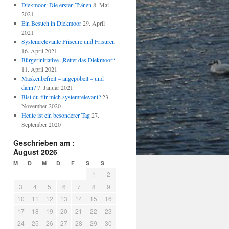
Diekmoor: Die ersten Tränen
8. Mai
2021
Ein Besuch in Diekmoor
29. April
2021
Systemrelevante Friseure und Frisuren
16. April 2021
Bürgerinitiative „Rettet das Diekmoor“
11. April 2021
Maskenbefreit – angepöbelt – und
dann?
7. Januar 2021
Bist du für mich systemrelevant?
23.
November 2020
Heute ist ein besonderer Tag
27.
September 2020
Geschrieben am :
August 2026
M
D
M
D
F
S
S
1
2
3
4
5
6
7
8
9
10
11
12
13
14
15
16
17
18
19
20
21
22
23
24
25
26
27
28
29
30