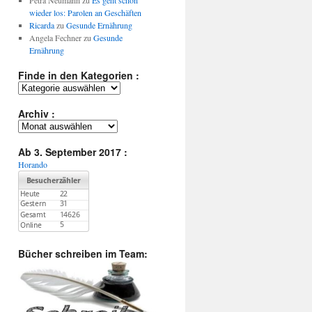
Petra Neumann
zu
Es geht schon
wieder los: Parolen an Geschäften
Ricarda
zu
Gesunde Ernährung
Angela Fechner
zu
Gesunde
Ernährung
Finde in den Kategorien :
Finde
in
den
Archiv :
Kategorien
Archiv
:
:
Ab 3. September 2017 :
Horando
Bücher schreiben im Team: