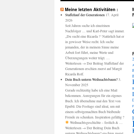
Meine letzten Aktivitäten :
Staffellauf der Generationen
17. April
2026
Seit Jahren suche ich eine/einen
Nachfolger … und Karl-Peter sagt immer.
M
„Du sucht eine Ricarda !“ Natürlich hat er
in gewisser Weise recht. Ich suche
jemanden, der in meinem Sinne meine
Arbeit fort führt, meine Werte und
Überzeugungen weiter trägt. …
2
Weiterlesen → Der Beitrag Staffellauf der
A
Generationen erschien zuerst auf Margit
B
Ricarda Rolf.
Dein Buch unterm Weihnachtsbaum?
3.
November 2025
B
Gerade rechtzeitig habe ich eine Mail
bekommen. Anregungen für ein eigenes
Buch. Ich übernehme mal den Text von
Epubli: Die Festtage sind ideal, um mit
F
einem selbstgemachten Buch bleibende
Freude zu schenken. Inspiration gefällig ?
Weihnachtsgeschichte – festlich & …
Weiterlesen → Der Beitrag Dein Buch
unterm Weihnachtsbaum? erschien zuerst