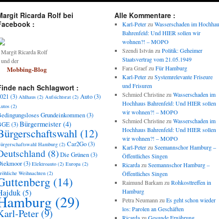
Margit Ricarda Rolf bei
Alle Kommentare :
Facebook :
Karl-Peter
zu
Wasserschaden im Hochha
Bahrenfeld: Und HIER sollen wir
wohnen?! – MOPO
Szendi István
zu
Politik: Geheimer
argit Ricarda Rolf
Staatsvertrag vom 21.05.1949
und der
Fara Graef
zu
Für Hamburg
Mobbing-Blog
Karl-Peter
zu
Systemrelevante Friseure
und Frisuren
Finde nach Schlagwort :
Schmied Christine
zu
Wasserschaden im
021
(3)
Auto
(3)
Ahlhaus
(2)
Aufsichtsrat
(2)
Hochhaus Bahrenfeld: Und HIER sollen
utos
(2)
wir wohnen?! – MOPO
edingungsloses Grundeinkommen
(3)
Schmied Christine
zu
Wasserschaden im
Bürgermeister
(4)
BGE
(3)
Bürgerschaftswahl
(12)
Hochhaus Bahrenfeld: Und HIER sollen
wir wohnen?! – MOPO
Car2Go
(3)
ürgerschaftswahl Hamburg
(2)
Karl-Peter
zu
Seemannschor Hamburg –
Deutschland
(8)
Die Grünen
(3)
Öffentliches Singen
Diekmoor
(3)
Elektroauto
(2)
Europa
(2)
Ricarda
zu
Seemannschor Hamburg –
röhliche Weihnachten
(2)
Öffentliches Singen
Guttenberg
(14)
Raimund Barkam
zu
Rohkosttreffen in
Hajduk
(5)
Hamburg
Hamburg
(29)
Petra Neumann
zu
Es geht schon wieder
los: Parolen an Geschäften
Karl-Peter
(9)
Ricarda
zu
Gesunde Ernährung