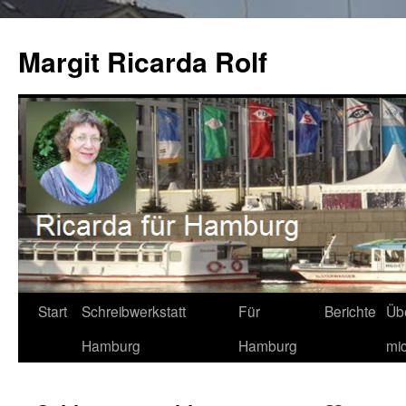
Zum
Inhalt
Margit Ricarda Rolf
springen
Start
Schreibwerkstatt
Für
Berichte
Üb
Hamburg
Hamburg
mi