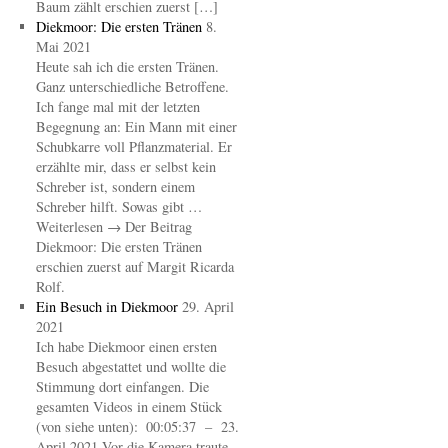
Baum zählt erschien zuerst […]
Diekmoor: Die ersten Tränen
8.
Mai 2021
Heute sah ich die ersten Tränen.
Ganz unterschiedliche Betroffene.
Ich fange mal mit der letzten
Begegnung an: Ein Mann mit einer
Schubkarre voll Pflanzmaterial. Er
erzählte mir, dass er selbst kein
Schreber ist, sondern einem
Schreber hilft. Sowas gibt …
Weiterlesen → Der Beitrag
Diekmoor: Die ersten Tränen
erschien zuerst auf Margit Ricarda
Rolf.
Ein Besuch in Diekmoor
29. April
2021
Ich habe Diekmoor einen ersten
Besuch abgestattet und wollte die
Stimmung dort einfangen. Die
gesamten Videos in einem Stück
(von siehe unten): 00:05:37 – 23.
April 2021 Vor die Kamera traute