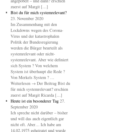
angepöbelt – und dann? erschien
zuerst auf Margit […]
Bist du für mich systemrelevant?
23. November 2020
Im Zusammenhang mit den
Lockdowns wegen des Corona-
Virus und der katastrophalen
Politik der Bundesregierung
werden die Bürger beurteilt als
systemrelevant oder nicht-
systemrelevant. Aber wie definiert
sich System ? Von welchem
System ist überhaupt die Rede ?
Von Merkels System ? …
Weiterlesen → Der Beitrag Bist du
für mich systemrelevant? erschien
zuerst auf Margit Ricarda […]
Heute ist ein besonderer Tag
27.
September 2020
Ich spreche nicht darüber – bisher
und will das auch eigentlich gar
nicht oft. Aber… Ich habe am
14.02.1975 geheiratet und wurde