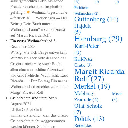
selbstgemachten Buch bleibende
(3)
(2)
(2)
Freude zu schenken. Inspiration
Fröhliche
gefällig ?
Weihnachtsgeschichte
Weihnachten
(2)
Guttenberg
(14)
– festlich & … Weiterlesen → Der
Beitrag Dein Buch unterm
Hajduk
Weihnachtsbaum? erschien zuerst
(5)
auf Margit Ricarda Rolf.
Hamburg
(29)
Ein neues Weihnachtslied
5.
Karl-Peter
Dezember 2024
(9)
Witzig, wie sich Dinge entwickeln.
Wir wollen aber bitte dennoch das
Karl-Peter
Original nicht vergessen: Euch
Grube
(3)
Margit Ricarda
allen eine eine schöne Adventszeit
und eine fröhliche Weihnacht. Eure
Rolf
(27)
Ricarda . . : Der Beitrag Ein neues
Merkel
(19)
Weihnachtslied erschien zuerst auf
Margit Ricarda Rolf.
Mobbing-
Moor
Grundrechte sind unteilbar
6.
Zentrale
(4)
(3)
August 2021
Olaf Scholz
Ulrike Guérot stellt
(7)
unmissverständlich klar, das unsere
Politik
(13)
Grundrechte nicht weggenommen
Rettet das
werden können. Sie können