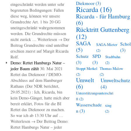
Diekmoor
(3)
eingeschränkt werden unter sehr
Ricarda
(16)
begrenzten Bedingungen: Fallen
Ricarda - für Hamburg
diese weg, können wir unsere
(6)
Grundrechte Art. 1 bis 20 GG
uneingeschränkt wahrgenommen
Rücktritt Guttenberg
werden. Die Grundrechte müssen
(12)
nicht zurück … Weiterlesen → Der
SAGA
Schol
SAGA-Mieter
Beitrag Grundrechte sind unteilbar
(5)
(3)
(2)
erschien zuerst auf Margit Ricarda
Schutz
SPD
Rolf.
Stadtbahn
(3)
(3)
Demo: Rettet Hamburgs Natur –
(2)
jeder Baum zählt
30. Mai 2021
Stoppt Merkel
Thomas Malow
Rettet das Diekmoor / DEMO-
(2)
(2)
Umwelt
Umweltschutz
Abschluss auf dem Hamburger
(6)
(4)
Rathaus (Der NDR berichtet,
29.05.2021) : Ich, Ricarda, bin
Unterstützungsunterschri
kein Demo-Gänger, hatte mich aber
ft
(2)
bereit erklärt, Fotos für die BI
Wasserschade
xing
Rettet das Diekmoor zu machen.
n
(3)
(2)
So war ich ab 13:30 Uhr auf …
Weiterlesen → Der Beitrag Demo:
Rettet Hamburgs Natur – jeder