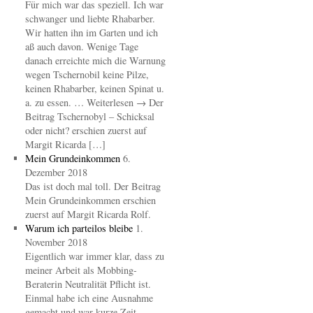
Für mich war das speziell. Ich war
schwanger und liebte Rhabarber.
Wir hatten ihn im Garten und ich
aß auch davon. Wenige Tage
danach erreichte mich die Warnung
wegen Tschernobil keine Pilze,
keinen Rhabarber, keinen Spinat u.
a. zu essen. … Weiterlesen → Der
Beitrag Tschernobyl – Schicksal
oder nicht? erschien zuerst auf
Margit Ricarda […]
Mein Grundeinkommen
6.
Dezember 2018
Das ist doch mal toll. Der Beitrag
Mein Grundeinkommen erschien
zuerst auf Margit Ricarda Rolf.
Warum ich parteilos bleibe
1.
November 2018
Eigentlich war immer klar, dass zu
meiner Arbeit als Mobbing-
Beraterin Neutralität Pflicht ist.
Einmal habe ich eine Ausnahme
gemacht und war kurze Zeit