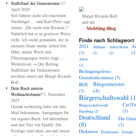
Staffellauf der Generationen
17.
April 2026
Seit Jahren suche ich eine/einen
Margit Ricarda Rolf
Nachfolger … und Karl-Peter sagt
und der
immer. „Du sucht eine Ricarda !“
Mobbing-Blog
Natürlich hat er in gewisser Weise
Finde nach Schlagwort 
recht. Ich suche jemanden, der in
meinem Sinne meine Arbeit fort
2021
A
Ahlhaus
Aufsichtsrat
führt, meine Werte und
(3)
(3
(2)
(2)
Überzeugungen weiter trägt. …
Autos
Weiterlesen → Der Beitrag
(2)
Staffellauf der Generationen
Bedingungsloses
erschien zuerst auf Margit Ricarda
Grundeinkommen
(3)
Rolf.
Bürgermeister
BGE
Dein Buch unterm
(4)
(3)
Weihnachtsbaum?
3. November
Bürgerschaftswahl
(1
2025
Car2G
Bürgerschaftswahl
Gerade rechtzeitig habe ich eine
(3)
Hamburg
(2)
Mail bekommen. Anregungen für
Deutschland
Die Grü
ein eigenes Buch. Ich übernehme
(8)
mal den Text von Epubli: Die
(3)
Festtage sind ideal, um mit einem
Diekmoor
Elektroauto
Europa