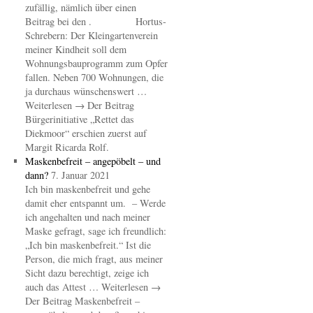
zufällig, nämlich über einen
Beitrag bei den . Hortus-
Schrebern: Der Kleingartenverein
meiner Kindheit soll dem
Wohnungsbauprogramm zum Opfer
fallen. Neben 700 Wohnungen, die
ja durchaus wünschenswert …
Weiterlesen → Der Beitrag
Bürgerinitiative „Rettet das
Diekmoor“ erschien zuerst auf
Margit Ricarda Rolf.
Maskenbefreit – angepöbelt – und
dann?
7. Januar 2021
Ich bin maskenbefreit und gehe
damit eher entspannt um. – Werde
ich angehalten und nach meiner
Maske gefragt, sage ich freundlich:
„Ich bin maskenbefreit.“ Ist die
Person, die mich fragt, aus meiner
Sicht dazu berechtigt, zeige ich
auch das Attest … Weiterlesen →
Der Beitrag Maskenbefreit –