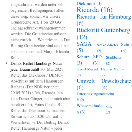
Diekmoor
(3)
eingeschränkt werden unter sehr
Ricarda
(16)
begrenzten Bedingungen: Fallen
Ricarda - für Hamburg
diese weg, können wir unsere
(6)
Grundrechte Art. 1 bis 20 GG
uneingeschränkt wahrgenommen
Rücktritt Guttenberg
werden. Die Grundrechte müssen
(12)
nicht zurück … Weiterlesen → Der
SAGA
Schol
SAGA-Mieter
Beitrag Grundrechte sind unteilbar
(5)
(3)
(2)
erschien zuerst auf Margit Ricarda
Schutz
SPD
Rolf.
Stadtbahn
(3)
(3)
Demo: Rettet Hamburgs Natur –
(2)
jeder Baum zählt
30. Mai 2021
Stoppt Merkel
Thomas Malow
Rettet das Diekmoor / DEMO-
(2)
(2)
Umwelt
Umweltschutz
Abschluss auf dem Hamburger
(6)
(4)
Rathaus (Der NDR berichtet,
29.05.2021) : Ich, Ricarda, bin
Unterstützungsunterschri
kein Demo-Gänger, hatte mich aber
ft
(2)
bereit erklärt, Fotos für die BI
Wasserschade
xing
Rettet das Diekmoor zu machen.
n
(3)
(2)
So war ich ab 13:30 Uhr auf …
Weiterlesen → Der Beitrag Demo:
Rettet Hamburgs Natur – jeder