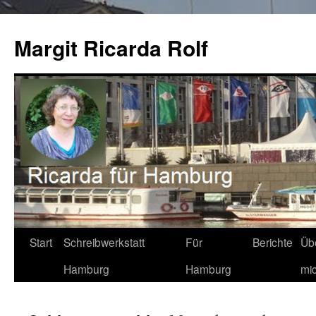
Zum
Inhalt
Margit Ricarda Rolf
springen
Start
Schreibwerkstatt
Für
Berichte
Üb
Hamburg
Hamburg
mi