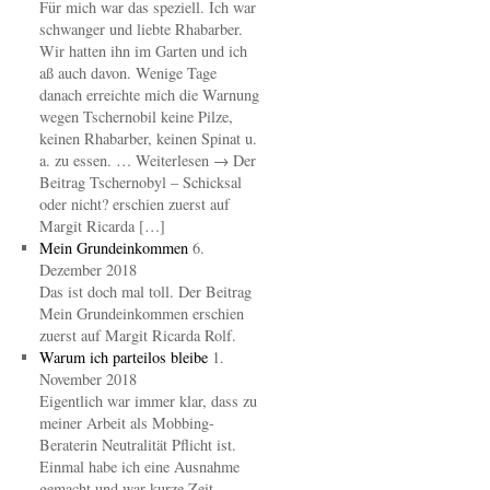
Für mich war das speziell. Ich war
schwanger und liebte Rhabarber.
Wir hatten ihn im Garten und ich
aß auch davon. Wenige Tage
danach erreichte mich die Warnung
wegen Tschernobil keine Pilze,
keinen Rhabarber, keinen Spinat u.
a. zu essen. … Weiterlesen → Der
Beitrag Tschernobyl – Schicksal
oder nicht? erschien zuerst auf
Margit Ricarda […]
Mein Grundeinkommen
6.
Dezember 2018
Das ist doch mal toll. Der Beitrag
Mein Grundeinkommen erschien
zuerst auf Margit Ricarda Rolf.
Warum ich parteilos bleibe
1.
November 2018
Eigentlich war immer klar, dass zu
meiner Arbeit als Mobbing-
Beraterin Neutralität Pflicht ist.
Einmal habe ich eine Ausnahme
gemacht und war kurze Zeit