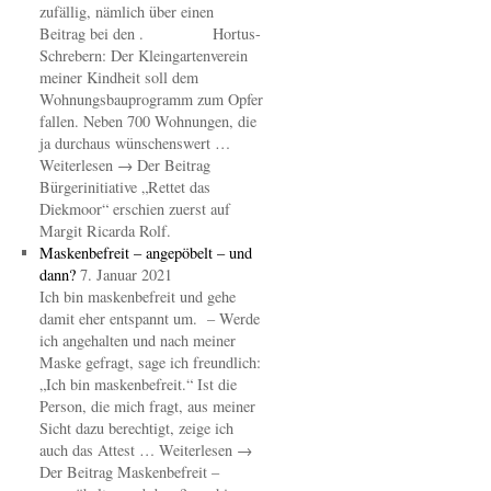
zufällig, nämlich über einen
Beitrag bei den . Hortus-
Schrebern: Der Kleingartenverein
meiner Kindheit soll dem
Wohnungsbauprogramm zum Opfer
fallen. Neben 700 Wohnungen, die
ja durchaus wünschenswert …
Weiterlesen → Der Beitrag
Bürgerinitiative „Rettet das
Diekmoor“ erschien zuerst auf
Margit Ricarda Rolf.
Maskenbefreit – angepöbelt – und
dann?
7. Januar 2021
Ich bin maskenbefreit und gehe
damit eher entspannt um. – Werde
ich angehalten und nach meiner
Maske gefragt, sage ich freundlich:
„Ich bin maskenbefreit.“ Ist die
Person, die mich fragt, aus meiner
Sicht dazu berechtigt, zeige ich
auch das Attest … Weiterlesen →
Der Beitrag Maskenbefreit –