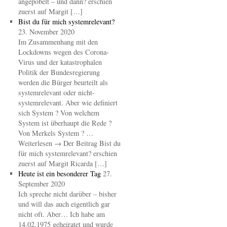
angepöbelt – und dann? erschien
zuerst auf Margit […]
Bist du für mich systemrelevant?
23. November 2020
Im Zusammenhang mit den
Lockdowns wegen des Corona-
Virus und der katastrophalen
Politik der Bundesregierung
werden die Bürger beurteilt als
systemrelevant oder nicht-
systemrelevant. Aber wie definiert
sich System ? Von welchem
System ist überhaupt die Rede ?
Von Merkels System ? …
Weiterlesen → Der Beitrag Bist du
für mich systemrelevant? erschien
zuerst auf Margit Ricarda […]
Heute ist ein besonderer Tag
27.
September 2020
Ich spreche nicht darüber – bisher
und will das auch eigentlich gar
nicht oft. Aber… Ich habe am
14.02.1975 geheiratet und wurde