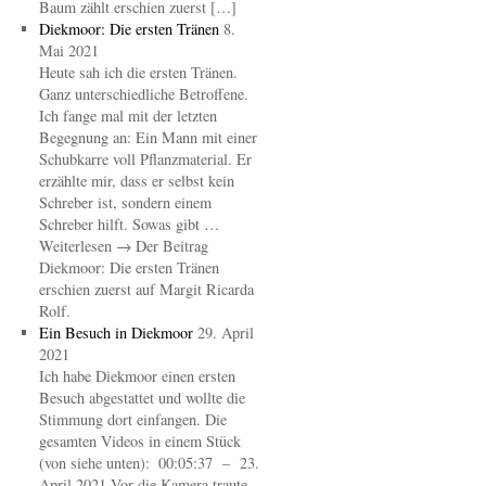
Baum zählt erschien zuerst […]
Diekmoor: Die ersten Tränen
8.
Mai 2021
Heute sah ich die ersten Tränen.
Ganz unterschiedliche Betroffene.
Ich fange mal mit der letzten
Begegnung an: Ein Mann mit einer
Schubkarre voll Pflanzmaterial. Er
erzählte mir, dass er selbst kein
Schreber ist, sondern einem
Schreber hilft. Sowas gibt …
Weiterlesen → Der Beitrag
Diekmoor: Die ersten Tränen
erschien zuerst auf Margit Ricarda
Rolf.
Ein Besuch in Diekmoor
29. April
2021
Ich habe Diekmoor einen ersten
Besuch abgestattet und wollte die
Stimmung dort einfangen. Die
gesamten Videos in einem Stück
(von siehe unten): 00:05:37 – 23.
April 2021 Vor die Kamera traute