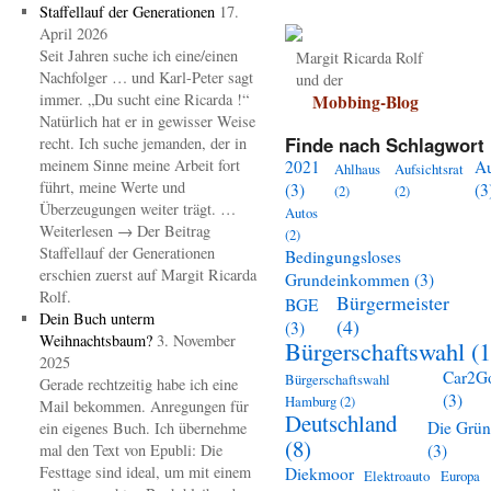
Staffellauf der Generationen
17.
April 2026
Seit Jahren suche ich eine/einen
Margit Ricarda Rolf
Nachfolger … und Karl-Peter sagt
und der
immer. „Du sucht eine Ricarda !“
Mobbing-Blog
Natürlich hat er in gewisser Weise
Finde nach Schlagwort 
recht. Ich suche jemanden, der in
meinem Sinne meine Arbeit fort
2021
A
Ahlhaus
Aufsichtsrat
führt, meine Werte und
(3)
(3
(2)
(2)
Überzeugungen weiter trägt. …
Autos
Weiterlesen → Der Beitrag
(2)
Staffellauf der Generationen
Bedingungsloses
erschien zuerst auf Margit Ricarda
Grundeinkommen
(3)
Rolf.
Bürgermeister
BGE
Dein Buch unterm
(4)
(3)
Weihnachtsbaum?
3. November
Bürgerschaftswahl
(1
2025
Car2G
Bürgerschaftswahl
Gerade rechtzeitig habe ich eine
(3)
Hamburg
(2)
Mail bekommen. Anregungen für
Deutschland
Die Grü
ein eigenes Buch. Ich übernehme
(8)
mal den Text von Epubli: Die
(3)
Festtage sind ideal, um mit einem
Diekmoor
Elektroauto
Europa