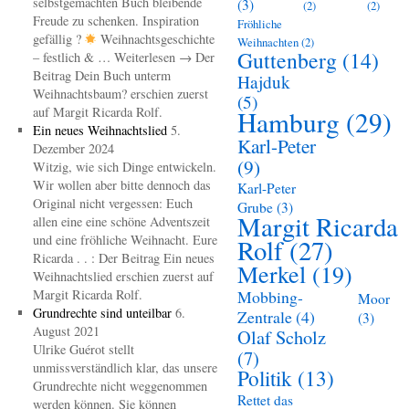
selbstgemachten Buch bleibende
(3)
(2)
(2)
Freude zu schenken. Inspiration
Fröhliche
gefällig ?
Weihnachtsgeschichte
Weihnachten
(2)
Guttenberg
(14)
– festlich & … Weiterlesen → Der
Beitrag Dein Buch unterm
Hajduk
Weihnachtsbaum? erschien zuerst
(5)
auf Margit Ricarda Rolf.
Hamburg
(29)
Ein neues Weihnachtslied
5.
Karl-Peter
Dezember 2024
(9)
Witzig, wie sich Dinge entwickeln.
Wir wollen aber bitte dennoch das
Karl-Peter
Original nicht vergessen: Euch
Grube
(3)
Margit Ricarda
allen eine eine schöne Adventszeit
und eine fröhliche Weihnacht. Eure
Rolf
(27)
Ricarda . . : Der Beitrag Ein neues
Merkel
(19)
Weihnachtslied erschien zuerst auf
Margit Ricarda Rolf.
Mobbing-
Moor
Grundrechte sind unteilbar
6.
Zentrale
(4)
(3)
August 2021
Olaf Scholz
Ulrike Guérot stellt
(7)
unmissverständlich klar, das unsere
Politik
(13)
Grundrechte nicht weggenommen
Rettet das
werden können. Sie können