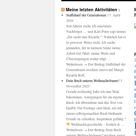
Meine letzten Aktivitäten :
Staffellauf der Generationen
17. April
2026
Seit Jahren suche ich eine/einen
Nachfolger … und Karl-Peter sagt immer.
M
„Du sucht eine Ricarda !“ Natürlich hat er
in gewisser Weise recht. Ich suche
jemanden, der in meinem Sinne meine
Arbeit fort führt, meine Werte und
Überzeugungen weiter trägt. …
2
Weiterlesen → Der Beitrag Staffellauf der
A
Generationen erschien zuerst auf Margit
B
Ricarda Rolf.
Dein Buch unterm Weihnachtsbaum?
3.
November 2025
B
Gerade rechtzeitig habe ich eine Mail
bekommen. Anregungen für ein eigenes
Buch. Ich übernehme mal den Text von
Epubli: Die Festtage sind ideal, um mit
F
einem selbstgemachten Buch bleibende
Freude zu schenken. Inspiration gefällig ?
Weihnachtsgeschichte – festlich & …
Weiterlesen → Der Beitrag Dein Buch
unterm Weihnachtsbaum? erschien zuerst