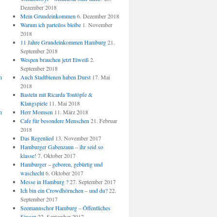
Dezember 2018
Mein Grundeinkommen
6. Dezember 2018
Warum ich parteilos bleibe
1. November
2018
11 Jahre Grundeinkommen Hamburg
21.
September 2018
Wespen brauchen jetzt Eiweiß
2.
September 2018
n
Auch Stadtbienen haben Durst
17. Mai
2018
Basteln mit Ricarda Tontöpfe &
Klangspiele
11. Mai 2018
n
Herr Momsen
11. März 2018
Cafe für besondere Menschen
21. Februar
2018
Das Regenlied
13. November 2017
Hamburger Gabenzaun – ihr seid so
klasse!
7. Oktober 2017
Hamburger – geboren, gebürtig und
waschecht
6. Oktober 2017
Messe in Hamburg ?
27. September 2017
Ich bin ein Crowdhörnchen – und du?
22.
September 2017
Seemannschor Hamburg – Öffentliches
Singen
22. September 2017