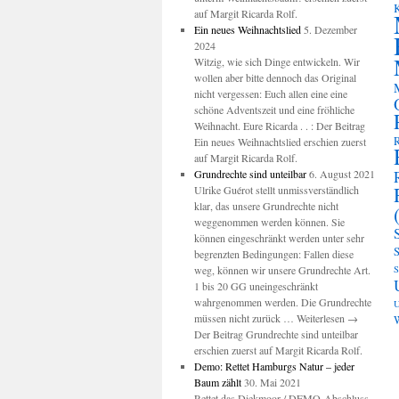
K
auf Margit Ricarda Rolf.
Ein neues Weihnachtslied
5. Dezember
2024
Witzig, wie sich Dinge entwickeln. Wir
wollen aber bitte dennoch das Original
nicht vergessen: Euch allen eine eine
schöne Adventszeit und eine fröhliche
Weihnacht. Eure Ricarda . . : Der Beitrag
R
Ein neues Weihnachtslied erschien zuerst
auf Margit Ricarda Rolf.
Grundrechte sind unteilbar
6. August 2021
Ulrike Guérot stellt unmissverständlich
klar, das unsere Grundrechte nicht
weggenommen werden können. Sie
können eingeschränkt werden unter sehr
S
begrenzten Bedingungen: Fallen diese
weg, können wir unsere Grundrechte Art.
S
1 bis 20 GG uneingeschränkt
wahrgenommen werden. Die Grundrechte
U
müssen nicht zurück … Weiterlesen →
W
Der Beitrag Grundrechte sind unteilbar
erschien zuerst auf Margit Ricarda Rolf.
Demo: Rettet Hamburgs Natur – jeder
Baum zählt
30. Mai 2021
Rettet das Diekmoor / DEMO-Abschluss