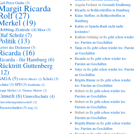
arl-Peter Grube
(3)
Angela Fechner
zu
Gesunde Ernährung
Margit Ricarda
Ricarda
zu
Rohkosttreffen in Hamburg
Rolf
(27)
Klaus Steffens
zu
Rohkosttreffen in
Merkel
(19)
Hamburg
Katrin
zu
Sparda-Bank nicht mehr
Mobbing-Zentrale
(4)
Moor
(3)
kostenlos!
Olaf Scholz
(7)
Kathrin Grüning
zu
Es geht schon wieder
Politik
(13)
los: Parolen an Geschäften
ettet das Diekmoor
(3)
Tanja
zu
Es geht schon wieder los: Parole
Ricarda
(16)
an Geschäften
Ricarda - für Hamburg
(6)
Ricarda
zu
Es geht schon wieder los:
Rücktritt Guttenberg
Parolen an Geschäften
Satyr
zu
Es geht schon wieder los: Parole
(12)
an Geschäften
SAGA
(5)
Scholz
(3)
SAGA-Mieter
(2)
Brigitta Blume
zu
Es geht schon wieder
chutz
(3)
SPD
(3)
Stadtbahn
(2)
los: Parolen an Geschäften
toppt Merkel
(2)
Thomas Malow
(2)
Hubert
zu
Es geht schon wieder los:
Umwelt
(6)
Umweltschutz
(4)
Parolen an Geschäften
Hubert
zu
Es geht schon wieder los:
nterstützungsunterschrift
(2)
Parolen an Geschäften
asserschaden
(3)
xing
(2)
Hubert
zu
Es geht schon wieder los:
Parolen an Geschäften
Brigitta Blume
zu
Es geht schon wieder
los: Parolen an Geschäften
Ricarda
zu
Es geht schon wieder los: