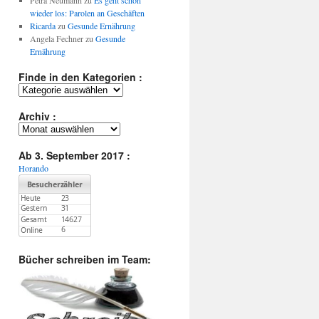
Petra Neumann
zu
Es geht schon
wieder los: Parolen an Geschäften
Ricarda
zu
Gesunde Ernährung
Angela Fechner
zu
Gesunde
Ernährung
Finde in den Kategorien :
Finde
in
den
Archiv :
Kategorien
Archiv
:
:
Ab 3. September 2017 :
Horando
Bücher schreiben im Team: