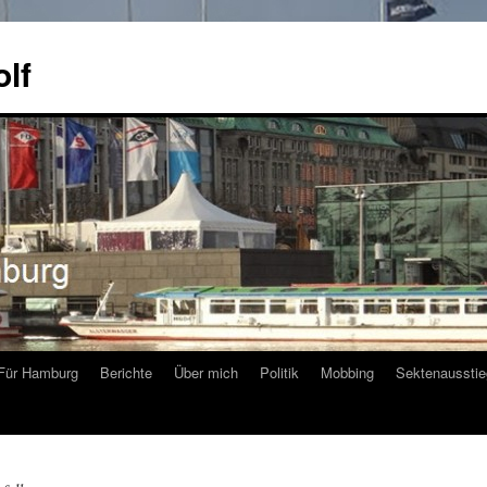
olf
Für Hamburg
Berichte
Über mich
Politik
Mobbing
Sektenausstie