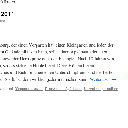
pfelbaum
 2011
rda
urg, der einen Vorgarten hat, einen Kleingarten und jeder, der
m Gelände pflanzen kann, sollte einen Apfelbaum der alten
kenwerder Herbstprinz oder den Klarapfel. Nach 10 Jahren wird
, sodass sich eine Höhle bietet. Diese Höhlen bieten
Uhus und Eichhörnchen einen Unterschlupf und sind der beste
er Stadt, bei dem wirklich jeder mitmachen kann.
Weiterlesen
→
ortet mit
Bürgerschaftswahl
,
Pflanz einen Apfelbaum
,
Umwelthauptstadtjahr