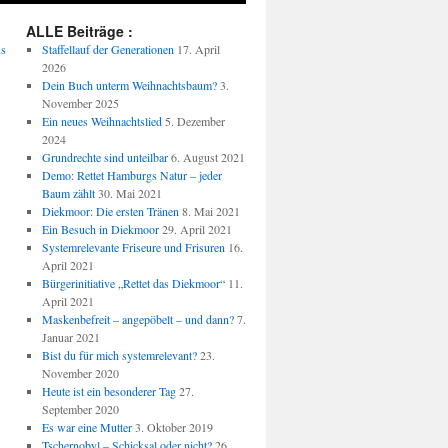
ALLE Beiträge :
us
Staffellauf der Generationen
17. April
2026
Dein Buch unterm Weihnachtsbaum?
3.
November 2025
Ein neues Weihnachtslied
5. Dezember
2024
Grundrechte sind unteilbar
6. August 2021
Demo: Rettet Hamburgs Natur – jeder
Baum zählt
30. Mai 2021
Diekmoor: Die ersten Tränen
8. Mai 2021
Ein Besuch in Diekmoor
29. April 2021
Systemrelevante Friseure und Frisuren
16.
April 2021
Bürgerinitiative „Rettet das Diekmoor“
11.
April 2021
Maskenbefreit – angepöbelt – und dann?
7.
Januar 2021
Bist du für mich systemrelevant?
23.
November 2020
Heute ist ein besonderer Tag
27.
September 2020
Es war eine Mutter
3. Oktober 2019
Tschernobyl – Schicksal oder nicht?
26.