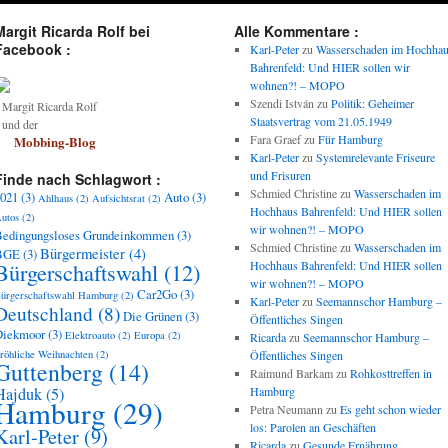
Margit Ricarda Rolf bei
Alle Kommentare :
Facebook :
Karl-Peter
zu
Wasserschaden im Hochha
Bahrenfeld: Und HIER sollen wir
wohnen?! – MOPO
Szendi István
zu
Politik: Geheimer
argit Ricarda Rolf
Staatsvertrag vom 21.05.1949
und der
Fara Graef
zu
Für Hamburg
Mobbing-Blog
Karl-Peter
zu
Systemrelevante Friseure
und Frisuren
Finde nach Schlagwort :
Schmied Christine
zu
Wasserschaden im
021
(3)
Auto
(3)
Ahlhaus
(2)
Aufsichtsrat
(2)
Hochhaus Bahrenfeld: Und HIER sollen
utos
(2)
wir wohnen?! – MOPO
edingungsloses Grundeinkommen
(3)
Schmied Christine
zu
Wasserschaden im
Bürgermeister
(4)
BGE
(3)
Bürgerschaftswahl
(12)
Hochhaus Bahrenfeld: Und HIER sollen
wir wohnen?! – MOPO
Car2Go
(3)
ürgerschaftswahl Hamburg
(2)
Karl-Peter
zu
Seemannschor Hamburg –
Deutschland
(8)
Die Grünen
(3)
Öffentliches Singen
Diekmoor
(3)
Elektroauto
(2)
Europa
(2)
Ricarda
zu
Seemannschor Hamburg –
röhliche Weihnachten
(2)
Öffentliches Singen
Guttenberg
(14)
Raimund Barkam
zu
Rohkosttreffen in
Hajduk
(5)
Hamburg
Hamburg
(29)
Petra Neumann
zu
Es geht schon wieder
los: Parolen an Geschäften
Karl-Peter
(9)
Ricarda
zu
Gesunde Ernährung