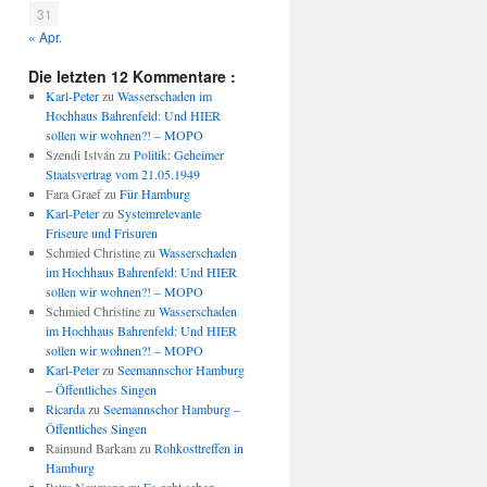
31
« Apr.
Die letzten 12 Kommentare :
Karl-Peter
zu
Wasserschaden im
Hochhaus Bahrenfeld: Und HIER
sollen wir wohnen?! – MOPO
Szendi István
zu
Politik: Geheimer
Staatsvertrag vom 21.05.1949
Fara Graef
zu
Für Hamburg
Karl-Peter
zu
Systemrelevante
Friseure und Frisuren
Schmied Christine
zu
Wasserschaden
im Hochhaus Bahrenfeld: Und HIER
sollen wir wohnen?! – MOPO
Schmied Christine
zu
Wasserschaden
im Hochhaus Bahrenfeld: Und HIER
sollen wir wohnen?! – MOPO
Karl-Peter
zu
Seemannschor Hamburg
– Öffentliches Singen
Ricarda
zu
Seemannschor Hamburg –
Öffentliches Singen
Raimund Barkam
zu
Rohkosttreffen in
Hamburg