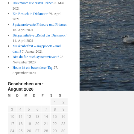
Diekmoor: Die ersten Tränen
8. Mai
2021
Ein Besuch in Diekmoor
29. April
2021
Systemrelevante Friseure und Frisuren
16. April 2021
Bürgerinitiative „Rettet das Diekmoor“
11. April 2021
Maskenbefreit – angepöbelt – und
dann?
7. Januar 2021
Bist du für mich systemrelevant?
23.
November 2020
Heute ist ein besonderer Tag
27.
September 2020
Geschrieben am :
August 2026
M
D
M
D
F
S
S
1
2
3
4
5
6
7
8
9
10
11
12
13
14
15
16
17
18
19
20
21
22
23
24
25
26
27
28
29
30