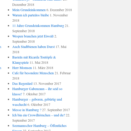
Dezember 2018
Mein Grundeinkommen
6. Dezember 2018
Warum ich parteilos bleibe
1. November
2018
11 Jahre Grundeinkommen Hamburg
21.
September 2018
Wespen brauchen jetzt Eiweiß
2.
September 2018
n
Auch Stadtbienen haben Durst
17. Mai
2018
Basteln mit Ricarda Tontöpfe &
Klangspiele
11. Mai 2018
n
Herr Momsen
11. März 2018
Cafe für besondere Menschen
21. Februar
2018
Das Regenlied
13. November 2017
Hamburger Gabenzaun – ihr seid so
klasse!
7. Oktober 2017
Hamburger – geboren, gebürtig und
waschecht
6. Oktober 2017
Messe in Hamburg ?
27. September 2017
Ich bin ein Crowdhörnchen – und du?
22.
September 2017
Seemannschor Hamburg – Öffentliches
Singen
22. September 2017