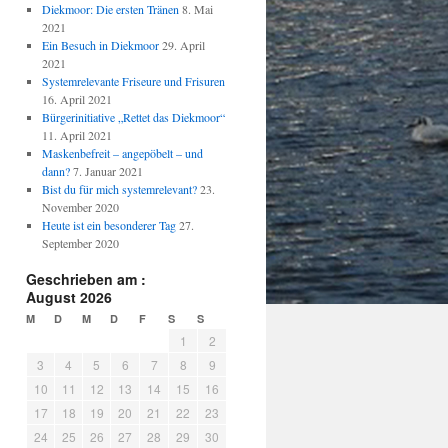
Diekmoor: Die ersten Tränen
8. Mai
2021
Ein Besuch in Diekmoor
29. April
2021
Systemrelevante Friseure und Frisuren
16. April 2021
Bürgerinitiative „Rettet das Diekmoor“
11. April 2021
Maskenbefreit – angepöbelt – und
dann?
7. Januar 2021
Bist du für mich systemrelevant?
23.
November 2020
Heute ist ein besonderer Tag
27.
September 2020
Geschrieben am :
August 2026
M
D
M
D
F
S
S
1
2
3
4
5
6
7
8
9
10
11
12
13
14
15
16
17
18
19
20
21
22
23
24
25
26
27
28
29
30