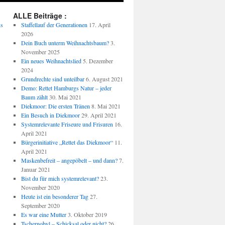
ALLE Beiträge :
us
Staffellauf der Generationen
17. April
2026
Dein Buch unterm Weihnachtsbaum?
3.
November 2025
Ein neues Weihnachtslied
5. Dezember
2024
Grundrechte sind unteilbar
6. August 2021
Demo: Rettet Hamburgs Natur – jeder
Baum zählt
30. Mai 2021
Diekmoor: Die ersten Tränen
8. Mai 2021
Ein Besuch in Diekmoor
29. April 2021
Systemrelevante Friseure und Frisuren
16.
April 2021
Bürgerinitiative „Rettet das Diekmoor“
11.
April 2021
Maskenbefreit – angepöbelt – und dann?
7.
Januar 2021
Bist du für mich systemrelevant?
23.
November 2020
Heute ist ein besonderer Tag
27.
September 2020
Es war eine Mutter
3. Oktober 2019
Tschernobyl – Schicksal oder nicht?
26.