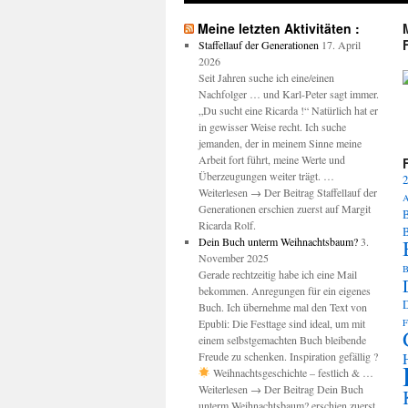
Meine letzten Aktivitäten :
Staffellauf der Generationen
17. April
2026
Seit Jahren suche ich eine/einen
Nachfolger … und Karl-Peter sagt immer.
M
„Du sucht eine Ricarda !“ Natürlich hat er
in gewisser Weise recht. Ich suche
jemanden, der in meinem Sinne meine
Arbeit fort führt, meine Werte und
Überzeugungen weiter trägt. …
2
Weiterlesen → Der Beitrag Staffellauf der
A
Generationen erschien zuerst auf Margit
B
Ricarda Rolf.
Dein Buch unterm Weihnachtsbaum?
3.
November 2025
B
Gerade rechtzeitig habe ich eine Mail
bekommen. Anregungen für ein eigenes
Buch. Ich übernehme mal den Text von
Epubli: Die Festtage sind ideal, um mit
F
einem selbstgemachten Buch bleibende
Freude zu schenken. Inspiration gefällig ?
Weihnachtsgeschichte – festlich & …
Weiterlesen → Der Beitrag Dein Buch
unterm Weihnachtsbaum? erschien zuerst