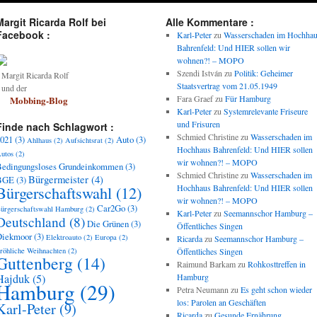
Margit Ricarda Rolf bei
Alle Kommentare :
Facebook :
Karl-Peter
zu
Wasserschaden im Hochha
Bahrenfeld: Und HIER sollen wir
wohnen?! – MOPO
Szendi István
zu
Politik: Geheimer
argit Ricarda Rolf
Staatsvertrag vom 21.05.1949
und der
Fara Graef
zu
Für Hamburg
Mobbing-Blog
Karl-Peter
zu
Systemrelevante Friseure
und Frisuren
Finde nach Schlagwort :
Schmied Christine
zu
Wasserschaden im
021
(3)
Auto
(3)
Ahlhaus
(2)
Aufsichtsrat
(2)
Hochhaus Bahrenfeld: Und HIER sollen
utos
(2)
wir wohnen?! – MOPO
edingungsloses Grundeinkommen
(3)
Schmied Christine
zu
Wasserschaden im
Bürgermeister
(4)
BGE
(3)
Bürgerschaftswahl
(12)
Hochhaus Bahrenfeld: Und HIER sollen
wir wohnen?! – MOPO
Car2Go
(3)
ürgerschaftswahl Hamburg
(2)
Karl-Peter
zu
Seemannschor Hamburg –
Deutschland
(8)
Die Grünen
(3)
Öffentliches Singen
Diekmoor
(3)
Elektroauto
(2)
Europa
(2)
Ricarda
zu
Seemannschor Hamburg –
röhliche Weihnachten
(2)
Öffentliches Singen
Guttenberg
(14)
Raimund Barkam
zu
Rohkosttreffen in
Hajduk
(5)
Hamburg
Hamburg
(29)
Petra Neumann
zu
Es geht schon wieder
los: Parolen an Geschäften
Karl-Peter
(9)
Ricarda
zu
Gesunde Ernährung