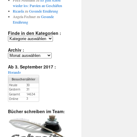
Petra Neumann
zu
Es geht schon
wieder los: Parolen an Geschäften
Ricarda
zu
Gesunde Ernährung
Angela Fechner
zu
Gesunde
Ernährung
Finde in den Kategorien :
Finde
in
den
Archiv :
Kategorien
Archiv
:
:
Ab 3. September 2017 :
Horando
Bücher schreiben im Team: