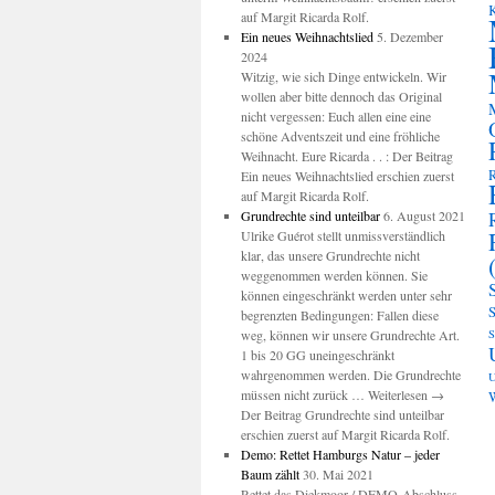
K
auf Margit Ricarda Rolf.
Ein neues Weihnachtslied
5. Dezember
2024
Witzig, wie sich Dinge entwickeln. Wir
wollen aber bitte dennoch das Original
nicht vergessen: Euch allen eine eine
schöne Adventszeit und eine fröhliche
Weihnacht. Eure Ricarda . . : Der Beitrag
R
Ein neues Weihnachtslied erschien zuerst
auf Margit Ricarda Rolf.
Grundrechte sind unteilbar
6. August 2021
Ulrike Guérot stellt unmissverständlich
klar, das unsere Grundrechte nicht
weggenommen werden können. Sie
können eingeschränkt werden unter sehr
S
begrenzten Bedingungen: Fallen diese
weg, können wir unsere Grundrechte Art.
S
1 bis 20 GG uneingeschränkt
wahrgenommen werden. Die Grundrechte
U
müssen nicht zurück … Weiterlesen →
W
Der Beitrag Grundrechte sind unteilbar
erschien zuerst auf Margit Ricarda Rolf.
Demo: Rettet Hamburgs Natur – jeder
Baum zählt
30. Mai 2021
Rettet das Diekmoor / DEMO-Abschluss