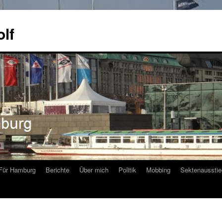
olf
Für Hamburg
Berichte
Über mich
Politik
Mobbing
Sektenausstie