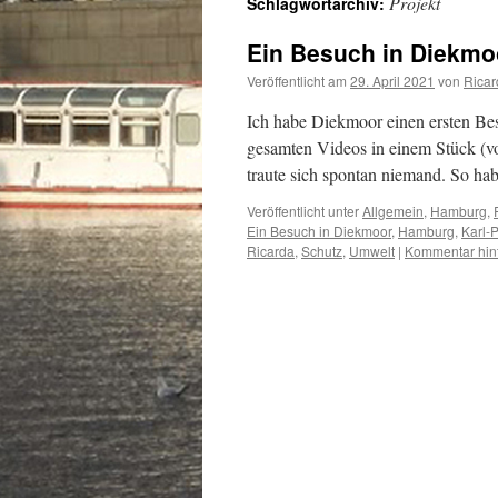
Projekt
Schlagwortarchiv:
Ein Besuch in Diekmo
Veröffentlicht am
29. April 2021
von
Ricar
Ich habe Diekmoor einen ersten Bes
gesamten Videos in einem Stück (v
traute sich spontan niemand. So ha
Veröffentlicht unter
Allgemein
,
Hamburg
,
Ein Besuch in Diekmoor
,
Hamburg
,
Karl-P
Ricarda
,
Schutz
,
Umwelt
|
Kommentar hin