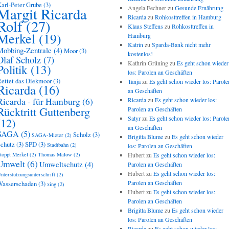
arl-Peter Grube
(3)
Angela Fechner
zu
Gesunde Ernährung
Margit Ricarda
Ricarda
zu
Rohkosttreffen in Hamburg
Rolf
(27)
Klaus Steffens
zu
Rohkosttreffen in
Merkel
(19)
Hamburg
Katrin
zu
Sparda-Bank nicht mehr
Mobbing-Zentrale
(4)
Moor
(3)
kostenlos!
Olaf Scholz
(7)
Kathrin Grüning
zu
Es geht schon wieder
Politik
(13)
los: Parolen an Geschäften
ettet das Diekmoor
(3)
Tanja
zu
Es geht schon wieder los: Parole
Ricarda
(16)
an Geschäften
Ricarda - für Hamburg
(6)
Ricarda
zu
Es geht schon wieder los:
Rücktritt Guttenberg
Parolen an Geschäften
Satyr
zu
Es geht schon wieder los: Parole
(12)
an Geschäften
SAGA
(5)
Scholz
(3)
SAGA-Mieter
(2)
Brigitta Blume
zu
Es geht schon wieder
chutz
(3)
SPD
(3)
Stadtbahn
(2)
los: Parolen an Geschäften
toppt Merkel
(2)
Thomas Malow
(2)
Hubert
zu
Es geht schon wieder los:
Umwelt
(6)
Umweltschutz
(4)
Parolen an Geschäften
Hubert
zu
Es geht schon wieder los:
nterstützungsunterschrift
(2)
Parolen an Geschäften
asserschaden
(3)
xing
(2)
Hubert
zu
Es geht schon wieder los:
Parolen an Geschäften
Brigitta Blume
zu
Es geht schon wieder
los: Parolen an Geschäften
Ricarda
zu
Es geht schon wieder los: