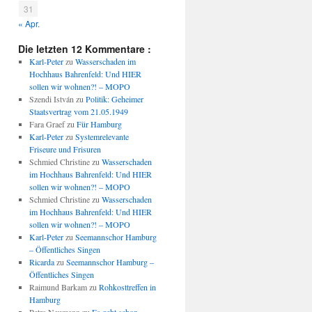
31
« Apr.
Die letzten 12 Kommentare :
Karl-Peter
zu
Wasserschaden im
Hochhaus Bahrenfeld: Und HIER
sollen wir wohnen?! – MOPO
Szendi István
zu
Politik: Geheimer
Staatsvertrag vom 21.05.1949
Fara Graef
zu
Für Hamburg
Karl-Peter
zu
Systemrelevante
Friseure und Frisuren
Schmied Christine
zu
Wasserschaden
im Hochhaus Bahrenfeld: Und HIER
sollen wir wohnen?! – MOPO
Schmied Christine
zu
Wasserschaden
im Hochhaus Bahrenfeld: Und HIER
sollen wir wohnen?! – MOPO
Karl-Peter
zu
Seemannschor Hamburg
– Öffentliches Singen
Ricarda
zu
Seemannschor Hamburg –
Öffentliches Singen
Raimund Barkam
zu
Rohkosttreffen in
Hamburg